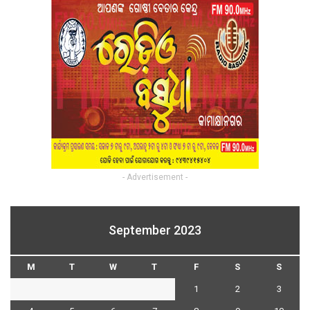
- Advertisement -
September 2023
M
T
W
T
F
S
S
1
2
3