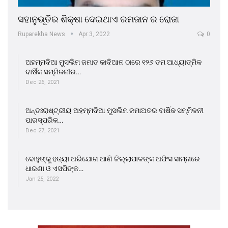
ସହାନୁଭୂତିର ଶିକ୍ଷା ଦେଇଥାଏ ରମଜାନ ର ରୋଜା
Ruparekha News
Apr 3, 2022
0
ଅହମ୍ମଦିଆ ମୁସଲିମ ଜମାତ କାଦିଆନ ଠାରେ ୧୨୬ ତମ ଆଧ୍ୟାତ୍ମିକ
ବାର୍ଷିକ ସମ୍ମିଳନୀର…
Dec 26, 2021
ଅନ୍ତଃରାଷ୍ଟ୍ରୀୟ ଅହମ୍ମଦିଆ ମୁସଲିମ ଜମାଅତର ବାର୍ଷିକ ସମ୍ମିଳନୀ
ପାରସ୍ପରିକ…
Dec 27, 2021
ବୋହୁଙ୍କୁ ହତ୍ୟା ଅଭିଯୋଗ ଆଣି ଜିଲ୍ଲାପାଳଙ୍କ ଅଫିସ ସାମ୍ନାରେ
ଧାରଣା ଓ ଏସପିଙ୍କ…
Jan 25, 2022