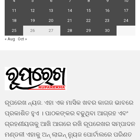
4
5
6
7
8
9
10
11
12
13
14
15
16
17
18
19
20
21
22
23
24
25
26
27
28
29
30
« Aug
Oct »
ରୂପରେଖ ନ୍ୟଜ. ଏହା ଏକ ମାସିକ ଖବର କାଗଜ ଭାବରେ
ପ୍ରକାଶିତ ହୁଏ । ପାଠକଙ୍କର ବଢୁଥିବା ଆଗ୍ରହ ଏବଂ
ଗ୍ରହଣୀୟତାକୁ ଆଖି ଆଗରେ ରଖି ରୂପରେଖର ସମ୍ପାଦନ
ମଣ୍ଡଳୀ ଏହାକୁ ଅନ୍ ଲାଇନ୍ ନ୍ୟୁଜ ପୋର୍ଟାଲରେ ପରିଣତ