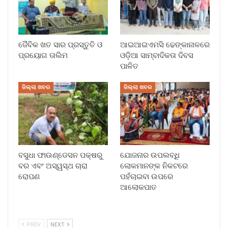
ଜୈବିକ ଖତ ସାର ପ୍ରସ୍ତୁତି ଓ
ଆଇଆଇଏମସି ଢେଙ୍କାନାଳରେ
ପ୍ରୟୋଗ ତାଲିମ
ଓଡ଼ିଆ ସାମ୍ବାଦିକତା ଦିବସ
ପାଳିତ
ଜିଲ୍ଲା ଖବର
ଜିଲ୍ଲା ଖବର
ବସୁଧା ଫାଉଣ୍ଡେସନ ପକ୍ଷରୁ
ଯୋଜନାର ଉପଲବ୍ଧି
ବର ଏବଂ ଅସ୍ୱସ୍ଥ ଚାରା
ଲୋକମାନଙ୍କ ନିକଟରେ
ରୋପଣ
ପହଁଚାଇବା ଉପରେ
ଆଲୋକପାତ
PREV
NEXT