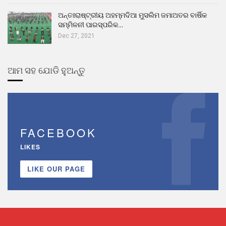
ଅନ୍ତଃରାଷ୍ଟ୍ରୀୟ ଅହମ୍ମଦିଆ ମୁସଲିମ ଜମାଅତର ବାର୍ଷିକ
ସମ୍ମିଳନୀ ପାରସ୍ପରିକ…
Dec 27, 2021
ଆମ ସହ ଯୋଡି ହୁଅନ୍ତୁ
FACEBOOK
LIKES
LIKE OUR PAGE