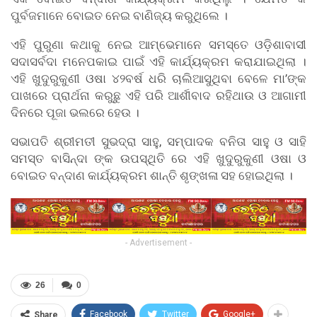
ପୁର୍ବଜମାନେ ବୋଇତ ନେଇ ବାଣିଜ୍ୟ କରୁଥିଲେ ।
ଏହି ପୁରୁଣା କଥାକୁ ନେଇ ଆମ୍ଭେମାନେ ସମସ୍ତେ ଓଡ଼ିଶାବାସୀ
ସଦାସର୍ବଦା ମନେପକାଇ ପାଇଁ ଏହି କାର୍ଯ୍ୟକ୍ରମ କରାଯାଇଥିଲା ।
ଏହି ଖୁଦୁରୁକୁଣୀ ଓଷା ୪୨ବର୍ଷ ଧରି ଚାଲିଆସୁଥିବା ବେଳେ ମା’ଙ୍କ
ପାଖରେ ପ୍ରାର୍ଥନା କରୁଛୁ ଏହି ପରି ଆର୍ଶୀବାଦ ରହିଥାଉ ଓ ଆଗାମୀ
ଦିନରେ ପୂଜା ଭଲରେ ହେଉ ।
ସଭାପତି ଶ୍ରୀମତୀ ସୁଭଦ୍ରା ସାହୁ, ସମ୍ପାଦକ ବନିତା ସାହୁ ଓ ସାହି
ସମସ୍ତ ବାସିନ୍ଦା ଙ୍କ ଉପସ୍ଥିତି ରେ ଏହି ଖୁଦୁରୁକୁଣୀ ଓଷା ଓ
ବୋଇତ ବନ୍ଦାଣ କାର୍ଯ୍ୟକ୍ରମ ଶାନ୍ତି ଶୃଙ୍ଖଳା ସହ ହୋଇଥିଲା ।
- Advertisement -
26
0
Facebook
Twitter
Google+
Share