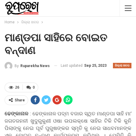
Home
ଜିଲ୍ଲା ଖବର
ମାଣ୍ଡପା ସାହିରେ ବୋଇତ
ବନ୍ଦାଣ
Last updated
Sep 25, 2023
By
Ruparekha News
ଜିଲ୍ଲା ଖବର
26
0
Share
ଢେଙ୍କାନାଳ
: ଢେଙ୍କାନାଳ ପଦ୍ମ ବଜାର ସ୍ଥିତ ମାଣ୍ଡପା ସାହି ମା’
ଜଗତଜନନୀ ଖୁଦୁରୁକୁଣୀ ଓଷା ଉପଲକ୍ଷେ ସାହିର ଟିକି ଟିକି କୁନି
ପିଲାଙ୍କୁ ନେଇ ପୂର୍ବ ପୁରୁଷଙ୍କର ସ୍ମୃତି କୁ ନେଇ ସାଧବମାନଙ୍କ
ଏକ ବୋଇତ ବନ୍ଦାଣ କାର୍ଯ୍ୟକ୍ରମ କରିଥିଲୁ । ଯେମିତି କି