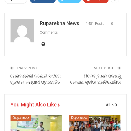
Ruparekha News
1481 Posts
0
Comments
PREV POST
NEXT POST
ମେରାମଣ୍ଡଳୀ କଲୋନୀ ସାହିରେ
ମିଲେଟ୍ ମିଶନ ପକ୍ଷରୁ
ରୁଙ୍ଗଟା କମ୍ପାନୀ ପ୍ରାୟୋଜିତ
ଜୋନାଲ କ୍ରୀଡା ପ୍ରତିଯୋଗିତା
You Might Also Like
All
ଜିଲ୍ଲା ଖବର
ଜିଲ୍ଲା ଖବର