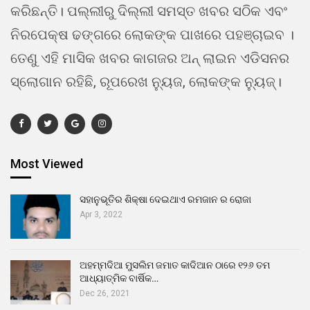
କରିଛନ୍ତି। ପଲ୍ଲୀରୁ ଦିଲ୍ଲୀ ସମସ୍ତ ଖବର ସଠିକ ଏବଂ
ନିରପେକ୍ଷ ଢଙ୍ଗରେ ଲୋକଙ୍କ ପାଖରେ ପହଞ୍ଚାଇବ ।
ତେଣୁ ଏହି ମାସିକ ଖବର କାଗଜର ଅନ୍ ଲାଇନ ଏଡିସନର
ସ୍ଲୋଗାନ ରହିଛି, ରୂପରେଖ ନ୍ୟୁଜ, ଲୋକଙ୍କ ନ୍ୟୁଜ୍।
Most Viewed
ସହାନୁଭୂତିର ଶିକ୍ଷା ଦେଇଥାଏ ରମଜାନ ର ରୋଜା
Apr 3, 2022
ଅହମ୍ମଦିଆ ମୁସଲିମ ଜମାତ କାଦିଆନ ଠାରେ ୧୨୬ ତମ
ଆଧ୍ୟାତ୍ମିକ ବାର୍ଷିକ…
Dec 26, 2021