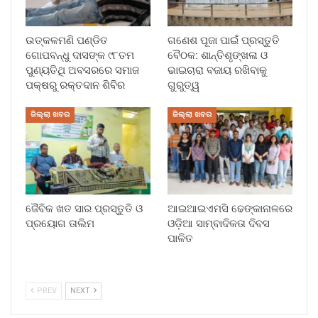
ଉତ୍କଳମଣି ପଣ୍ଡିତ
ଗଣେଶ ପୂଜା ପାଇଁ ପ୍ରସ୍ତୁତି
ଗୋପବନ୍ଧୁ ଦାସଙ୍କ ୯୮ତମ
ବୈଠକ: ଶାନ୍ତିଶୃଙ୍ଖଳା ଓ
ପୁଣ୍ୟତିଥି ଅବସରରେ ସମାଜ
ଭାଇଚାରା ବଜାୟ ରଖିବାକୁ
ପକ୍ଷରୁ ରକ୍ତଦାନ ଶିବିର
ଗୁରୁତ୍ୱ
ଜିଲ୍ଲା ଖବର
ଜିଲ୍ଲା ଖବର
ଜୈବିକ ଖତ ସାର ପ୍ରସ୍ତୁତି ଓ
ଆଇଆଇଏମସି ଢେଙ୍କାନାଳରେ
ପ୍ରୟୋଗ ତାଲିମ
ଓଡ଼ିଆ ସାମ୍ବାଦିକତା ଦିବସ
ପାଳିତ
PREV
NEXT