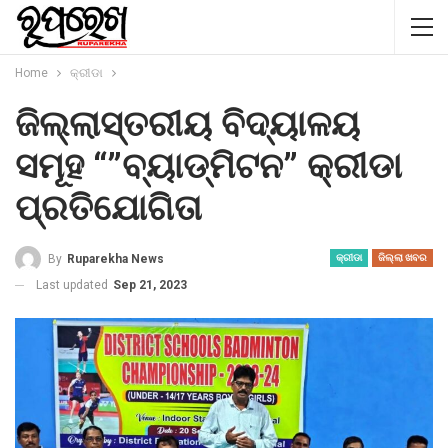
Home
କ୍ରୀଡା
ଜିଲ୍ଲାସ୍ତରୀୟ ବିଦ୍ୟାଳୟ
ସମୂହ “”ବ୍ୟାଡ୍ମିଟନ” କ୍ରୀଡା
ପ୍ରତିଯୋଗିତା
By
Ruparekha News
କ୍ରୀଡା
ଜିଲ୍ଲା ଖବର
Last updated
Sep 21, 2023