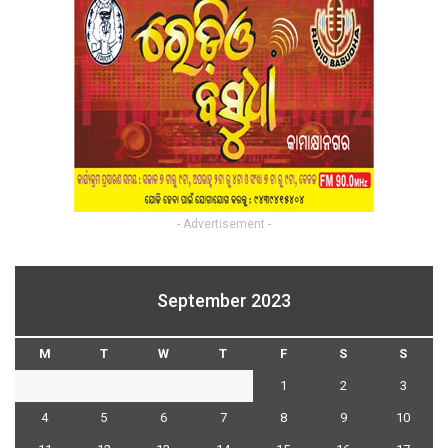
- Advertisement -
September 2023
M
T
W
T
F
S
S
1
2
3
4
5
6
7
8
9
10