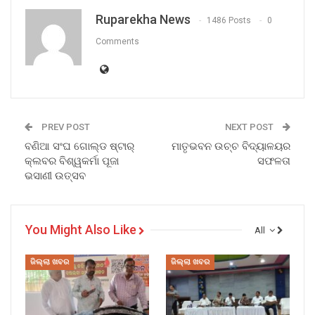
Ruparekha News
1486 Posts
0
Comments
PREV POST
NEXT POST
ବଣିଆ ସଂଘ ଗୋଲ୍ଡ ଷ୍ଟାର୍
ମାତୃଭବନ ଉଚ୍ଚ ବିଦ୍ୟାଳୟର
କ୍ଲବର ବିଶ୍ୱକର୍ମା ପୂଜା
ସଫଳତା
ଭସାଣୀ ଉତ୍ସବ
You Might Also Like
All
ଜିଲ୍ଲା ଖବର
ଜିଲ୍ଲା ଖବର