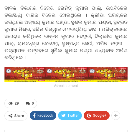
ବାଳକ ବିଭାଗର ବିଜେତା ରୋନିତ୍ କୁମାର ପାଲ୍, ଉପବିଜେତା
ବିଭାସିନ୍ଧୁ ବାରିକ ବିଜେତା ହୋଇଥିଲେ । କ୍ରୀଡା ପରିଚାଳନା
କରିଥିଲେ ଅକ୍ଷୟ କୁମାର ପଣ୍ଡା, ସୁଶିଲ କୁମାର ପଣ୍ଡା, ସୁବ୍ରତ
କୁମାର ମିଶ୍ର, ସରିତା ବିଶ୍ୱାଳ ଓ ହରପ୍ରିୟା ଦାସ । ପରିଚାଳନାରେ
ସହାୟତା କରିଥିଲେ ରଞ୍ଜନ କୁମାର ଦେହୁରୀ, ଦିଲ୍ଲୀପ କୁମାର
ପାଲ୍, ରାମଚନ୍ଦ୍ର ବେହେରା, ଦୁଷ୍ମନ୍ତ ସେଠୀ, ଅମିନ ତରାଇ ।
ଉଦ୍ୟାପନ ଉତ୍ସବରେ ସୁଶିଲ କୁମାର ପଣ୍ଡା ଧନ୍ୟବାଦ ଅର୍ପଣ
କରିଥିଲେ ।
- Advertisement -
29
0
Facebook
Twitter
Google+
Share