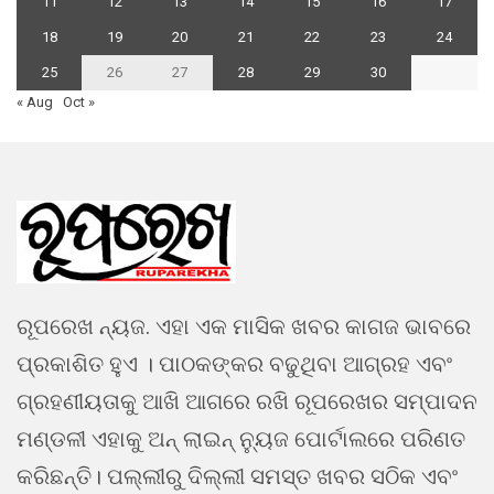
11
12
13
14
15
16
17
18
19
20
21
22
23
24
25
26
27
28
29
30
« Aug
Oct »
ରୂପରେଖ ନ୍ୟଜ. ଏହା ଏକ ମାସିକ ଖବର କାଗଜ ଭାବରେ
ପ୍ରକାଶିତ ହୁଏ । ପାଠକଙ୍କର ବଢୁଥିବା ଆଗ୍ରହ ଏବଂ
ଗ୍ରହଣୀୟତାକୁ ଆଖି ଆଗରେ ରଖି ରୂପରେଖର ସମ୍ପାଦନ
ମଣ୍ଡଳୀ ଏହାକୁ ଅନ୍ ଲାଇନ୍ ନ୍ୟୁଜ ପୋର୍ଟାଲରେ ପରିଣତ
କରିଛନ୍ତି। ପଲ୍ଲୀରୁ ଦିଲ୍ଲୀ ସମସ୍ତ ଖବର ସଠିକ ଏବଂ