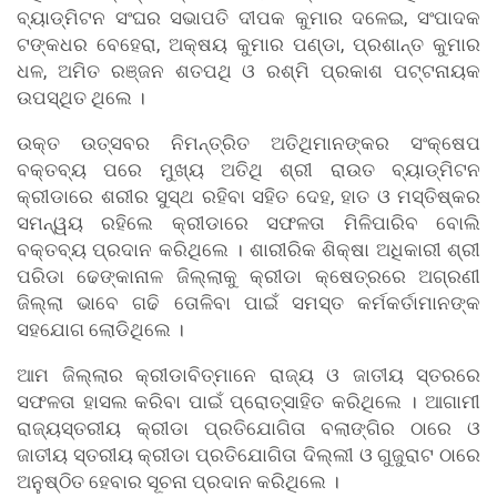
ବ୍ୟାଡ୍ମିଟନ ସଂଘର ସଭାପତି ଦୀପକ କୁମାର ଦଳେଇ, ସଂପାଦକ
ଟଙ୍କଧର ବେହେରା, ଅକ୍ଷୟ କୁମାର ପଣ୍ଡା, ପ୍ରଶାନ୍ତ କୁମାର
ଧଳ, ଅମିତ ରଞ୍ଜନ ଶତପଥି ଓ ରଶ୍ମି ପ୍ରକାଶ ପଟ୍ଟନାୟକ
ଉପସ୍ଥିତ ଥିଲେ ।
ଉକ୍ତ ଉତ୍ସବର ନିମନ୍ତ୍ରିତ ଅତିଥିମାନଙ୍କର ସଂକ୍ଷେପ
ବକ୍ତବ୍ୟ ପରେ ମୁଖ୍ୟ ଅତିଥି ଶ୍ରୀ ରାଉତ ବ୍ୟାଡ୍ମିଟନ
କ୍ରୀଡାରେ ଶରୀର ସୁସ୍ଥ ରହିବା ସହିତ ଦେହ, ହାତ ଓ ମସ୍ତିଷ୍କର
ସମନ୍ୱୟ ରହିଲେ କ୍ରୀଡାରେ ସଫଳତା ମିଳିପାରିବ ବୋଲି
ବକ୍ତବ୍ୟ ପ୍ରଦାନ କରିଥିଲେ । ଶାରୀରିକ ଶିକ୍ଷା ଅଧିକାରୀ ଶ୍ରୀ
ପରିଡା ଢେଙ୍କାନାଳ ଜିଲ୍ଲାକୁ କ୍ରୀଡା କ୍ଷେତ୍ରରେ ଅଗ୍ରଣୀ
ଜିଲ୍ଲା ଭାବେ ଗଢି ତୋଳିବା ପାଇଁ ସମସ୍ତ କର୍ମକର୍ତାମାନଙ୍କ
ସହଯୋଗ ଲୋଡିଥିଲେ ।
ଆମ ଜିଲ୍ଲାର କ୍ରୀଡାବିତ୍ମାନେ ରାଜ୍ୟ ଓ ଜାତୀୟ ସ୍ତରରେ
ସଫଳତା ହାସଲ କରିବା ପାଇଁ ପ୍ରୋତ୍ସାହିତ କରିଥିଲେ । ଆଗାମୀ
ରାଜ୍ୟସ୍ତରୀୟ କ୍ରୀଡା ପ୍ରତିଯୋଗିତା ବଲାଙ୍ଗିର ଠାରେ ଓ
ଜାତୀୟ ସ୍ତରୀୟ କ୍ରୀଡା ପ୍ରତିଯୋଗିତା ଦିଲ୍ଲୀ ଓ ଗୁଜୁରାଟ ଠାରେ
ଅନୁଷ୍ଠିତ ହେବାର ସୂଚନା ପ୍ରଦାନ କରିଥିଲେ ।