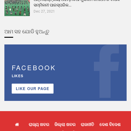
ସମ୍ମିଳନୀ ପାରସ୍ପରିକ…
Dec 27, 2021
ଆମ ସହ ଯୋଡି ହୁଅନ୍ତୁ
FACEBOOK
LIKES
LIKE OUR PAGE
ରାଜ୍ୟ ଖବର
ଜିଲ୍ଲା ଖବର
ରାଜନୀତି
ଦେଶ ବିଦେଶ