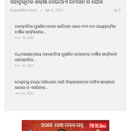
ସହାନୁଭୂତିର ଶିକ୍ଷା ଦେଇଥାଏ ରମଜାନ ର ରୋଜା
Ruparekha News
Apr 3, 2022
0
ଅହମ୍ମଦିଆ ମୁସଲିମ ଜମାତ କାଦିଆନ ଠାରେ ୧୨୬ ତମ ଆଧ୍ୟାତ୍ମିକ
ବାର୍ଷିକ ସମ୍ମିଳନୀର…
Dec 26, 2021
ଅନ୍ତଃରାଷ୍ଟ୍ରୀୟ ଅହମ୍ମଦିଆ ମୁସଲିମ ଜମାଅତର ବାର୍ଷିକ ସମ୍ମିଳନୀ
ପାରସ୍ପରିକ…
Dec 27, 2021
ବୋହୁଙ୍କୁ ହତ୍ୟା ଅଭିଯୋଗ ଆଣି ଜିଲ୍ଲାପାଳଙ୍କ ଅଫିସ ସାମ୍ନାରେ
ଧାରଣା ଓ ଏସପିଙ୍କ…
Jan 25, 2022