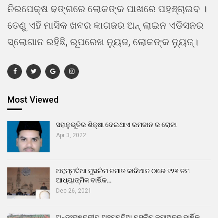
ନିରପେକ୍ଷ ଢଙ୍ଗରେ ଲୋକଙ୍କ ପାଖରେ ପହଞ୍ଚାଇବ ।
ତେଣୁ ଏହି ମାସିକ ଖବର କାଗଜର ଅନ୍ ଲାଇନ ଏଡିସନର
ସ୍ଲୋଗାନ ରହିଛି, ରୂପରେଖ ନ୍ୟୁଜ, ଲୋକଙ୍କ ନ୍ୟୁଜ୍।
Most Viewed
ସହାନୁଭୂତିର ଶିକ୍ଷା ଦେଇଥାଏ ରମଜାନ ର ରୋଜା
Apr 3, 2022
ଅହମ୍ମଦିଆ ମୁସଲିମ ଜମାତ କାଦିଆନ ଠାରେ ୧୨୬ ତମ
ଆଧ୍ୟାତ୍ମିକ ବାର୍ଷିକ…
Dec 26, 2021
ଅନ୍ତଃରାଷ୍ଟ୍ରୀୟ ଅହମ୍ମଦିଆ ମୁସଲିମ ଜମାଅତର ବାର୍ଷିକ