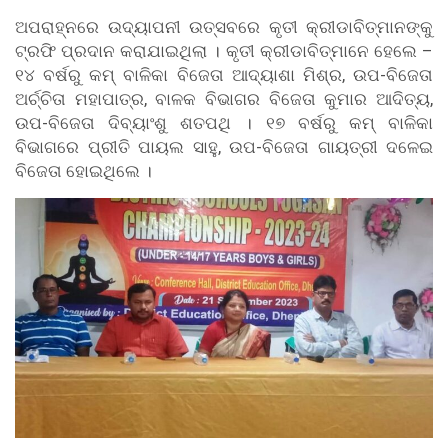
ଅପରାହ୍ନରେ ଉଦ୍ୟାପନୀ ଉତ୍ସବରେ କୃତୀ କ୍ରୀଡାବିତ୍ମାନଙ୍କୁ
ଟ୍ରଫି ପ୍ରଦାନ କରାଯାଇଥିଲା । କୃତୀ କ୍ରୀଡାବିତ୍ମାନେ ହେଲେ –
୧୪ ବର୍ଷରୁ କମ୍ ବାଳିକା ବିଜେତା ଆଦ୍ୟାଶା ମିଶ୍ର, ଉପ-ବିଜେତା
ଅର୍ଚ୍ଚିତା ମହାପାତ୍ର, ବାଳକ ବିଭାଗର ବିଜେତା କୁମାର ଆଦିତ୍ୟ,
ଉପ-ବିଜେତା ଦିବ୍ୟାଂଶୁ ଶତପଥି । ୧୭ ବର୍ଷରୁ କମ୍ ବାଳିକା
ବିଭାଗରେ ପ୍ରୀତି ପାୟଲ ସାହୁ, ଉପ-ବିଜେତା ଗାୟତ୍ରୀ ଦଳେଇ
ବିଜେତା ହୋଇଥିଲେ ।