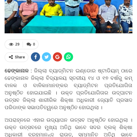
29
0
Share
ଢେଙ୍କାନାଳ :
ଜିଲ୍ଲା ବ୍ୟାଡ୍ମିଟନ ଇଣ୍ଡୋର ଷ୍ଟାଡିୟମ୍ ଠାରେ
ଢେଙ୍କାନାଳ ଜିଲ୍ଲା ବିଦ୍ୟାଳୟ ସ୍ତରୀୟ ୧୪ ଓ ୧୭ ବର୍ଷରୁ କମ୍
ବାଳକ ଓ ବାଳିକାମାନଙ୍କର ବ୍ୟାଡ୍ମିଟନ ପ୍ରତିଯୋଗିତା
ଅନୁଷ୍ଠିତ ହୋଇଯାଇଛି । ଉକ୍ତ ପ୍ରତିଯୋଗିତାର ଉଦ୍ଘାଟନ
ଉତ୍ସବ ଜିଲ୍ଲା ଶାରୀରିକ ଶିକ୍ଷା ଅଧିକାରୀ ଜ୍ୟୋତି ପ୍ରସାଦ
ପରିଡାଙ୍କ ସଭାପତିତ୍ୱରେ ଅନୁଷ୍ଠିତ ହୋଇଥିଲା ।
ଅପରାହ୍ନରେ ଏହାର ଉଦ୍ୟାପନ ଉତ୍ସବ ଅନୁଷ୍ଠିତ ହୋଇଥିଲା ।
ଉକ୍ତ ଉତ୍ସବରେ ମୁଖ୍ୟ ଅତିଥି ଭାବେ ସଦର ବ୍ଲକ୍ ଶିକ୍ଷା
ଅଧିକାରୀ ବ୍ରହ୍ମାନନ୍ଦ ରାଉତ, ସମ୍ମାନିତ ଅତିଥି ଭାବେ