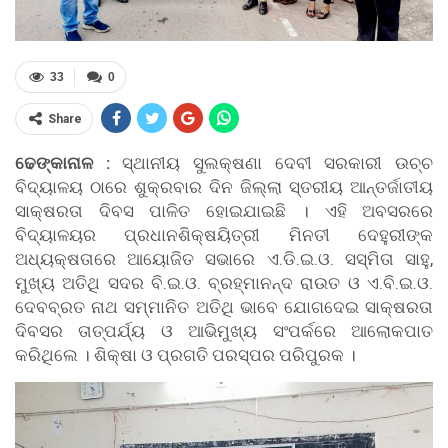
33
0
Share
ଢେଙ୍କାନାଳ :
ସ୍ଥାନୀୟ ସୁଲକ୍ଷଣା ଦେବୀ ସରକାରୀ ଉଚ୍ଚ
ବିଦ୍ୟାଳୟ ଠାରେ ଶୁକ୍ରବାର ଦିନ ଜିଲ୍ଲା ସ୍ତରୀୟ ଆନ୍ତର୍ଜାତୀୟ
ସାକ୍ଷରତା ଦିବସ ପାଳିତ ହୋଇଯାଇଛି । ଏହି ଅବସରରେ
ବିଦ୍ୟାଳୟର ପ୍ରଧାନଶିକ୍ଷୟିତ୍ରୀ ମିନତୀ ଦେହୁରୀଙ୍କ
ଅଧ୍ୟକ୍ଷତାରେ ଆୟୋଜିତ ସଭାରେ ଏ.ଡି.ଇ.ଓ. ସସ୍ମିତା ସାହୁ,
ମୁଖ୍ୟ ଅତିଥି ସଦର ବି.ଇ.ଓ. ବ୍ରହ୍ମାନନ୍ଦ ରାଉତ ଓ ଏ.ବି.ଇ.ଓ.
ଦେବବ୍ରତ ନାଥ ସମ୍ମାନିତ ଅତିଥି ଭାବେ ଯୋଗଦେଇ ସାକ୍ଷରତା
ଦିବସର ତାତ୍ପର୍ଯ୍ୟ ଓ ଆଭିମୁଖ୍ୟ ସଂପର୍କରେ ଆଲୋକପାତ
କରିଥିଲେ । ଶିକ୍ଷା ଓ ପ୍ରଗତି ପରସ୍ପର ପରିପୁରକ ।