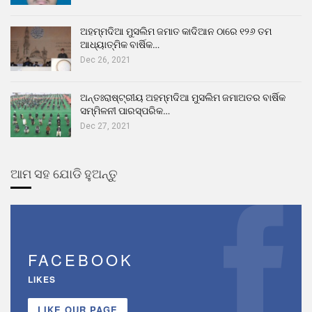
ଅହମ୍ମଦିଆ ମୁସଲିମ ଜମାତ କାଦିଆନ ଠାରେ ୧୨୬ ତମ
ଆଧ୍ୟାତ୍ମିକ ବାର୍ଷିକ…
Dec 26, 2021
ଅନ୍ତଃରାଷ୍ଟ୍ରୀୟ ଅହମ୍ମଦିଆ ମୁସଲିମ ଜମାଅତର ବାର୍ଷିକ
ସମ୍ମିଳନୀ ପାରସ୍ପରିକ…
Dec 27, 2021
ଆମ ସହ ଯୋଡି ହୁଅନ୍ତୁ
FACEBOOK
LIKES
LIKE OUR PAGE