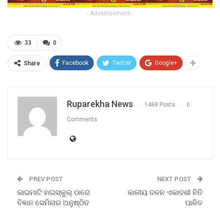
- Advertisement -
33
0
Facebook
Twitter
Google+
Share
Ruparekha News
1488 Posts
0
Comments
PREV POST
NEXT POST
କାଇମାଟି ହାଇସ୍କୁଲ୍ ଠାରେ
କାଳୀୟ ଦଳନ ଏକାଦଶୀ ନିତି
ବିଜ୍ଞାନ ସେମିନାର ଅନୁଷ୍ଠିତ
ପାଳିତ