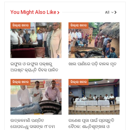
You Might Also Like
All
ଜିଲ୍ଲା ଖବର
ଜିଲ୍ଲା ଖବର
ଇଫୁନା ଓ ଉଫୁନା ପକ୍ଷରୁ
ଖାଲ ପାଣିରେ ପଡ଼ି ବାଳକ ମୃତ
ଅଗଷ୍ଟ କ୍ରାନ୍ତି ଦିବସ ପାଳିତ
ଜିଲ୍ଲା ଖବର
ଜିଲ୍ଲା ଖବର
ଉତ୍କଳମଣି ପଣ୍ଡିତ
ଗଣେଶ ପୂଜା ପାଇଁ ପ୍ରସ୍ତୁତି
ଗୋପବନ୍ଧୁ ଦାସଙ୍କ ୯୮ତମ
ବୈଠକ: ଶାନ୍ତିଶୃଙ୍ଖଳା ଓ