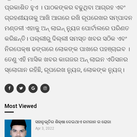
ପ୍ରକାଶିତ ହୁଏ । ପାଠକଙ୍କର ବଢୁଥିବା ଆଗ୍ରହ ଏବଂ
ଗ୍ରହଣୀୟତାକୁ ଆଖି ଆଗରେ ରଖି ରୂପରେଖର ସମ୍ପାଦନ
ମଣ୍ଡଳୀ ଏହାକୁ ଅନ୍ ଲାଇନ୍ ନ୍ୟୁଜ ପୋର୍ଟାଲରେ ପରିଣତ
କରିଛନ୍ତି। ପଲ୍ଲୀରୁ ଦିଲ୍ଲୀ ସମସ୍ତ ଖବର ସଠିକ ଏବଂ
ନିରପେକ୍ଷ ଢଙ୍ଗରେ ଲୋକଙ୍କ ପାଖରେ ପହଞ୍ଚାଇବ ।
ତେଣୁ ଏହି ମାସିକ ଖବର କାଗଜର ଅନ୍ ଲାଇନ ଏଡିସନର
ସ୍ଲୋଗାନ ରହିଛି, ରୂପରେଖ ନ୍ୟୁଜ, ଲୋକଙ୍କ ନ୍ୟୁଜ୍।
Most Viewed
ସହାନୁଭୂତିର ଶିକ୍ଷା ଦେଇଥାଏ ରମଜାନ ର ରୋଜା
Apr 3, 2022