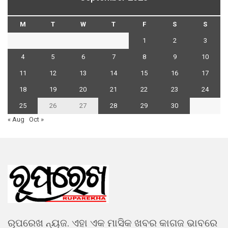
M
T
W
T
F
S
S
1
2
3
4
5
6
7
8
9
10
11
12
13
14
15
16
17
18
19
20
21
22
23
24
25
26
27
28
29
30
« Aug
Oct »
ରୂପରେଖ ନ୍ୟଜ. ଏହା ଏକ ମାସିକ ଖବର କାଗଜ ଭାବରେ