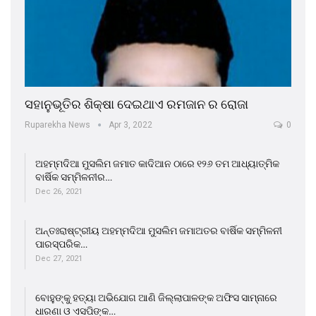
ସହାନୁଭୂତିର ଶିକ୍ଷା ଦେଇଥାଏ ରମଜାନ ର ରୋଜା
Ruparekha News
Apr 3, 2022
0
ଅହମ୍ମଦିଆ ମୁସଲିମ ଜମାତ କାଦିଆନ ଠାରେ ୧୨୬ ତମ ଆଧ୍ୟାତ୍ମିକ
ବାର୍ଷିକ ସମ୍ମିଳନୀର…
Dec 26, 2021
ଅନ୍ତଃରାଷ୍ଟ୍ରୀୟ ଅହମ୍ମଦିଆ ମୁସଲିମ ଜମାଅତର ବାର୍ଷିକ ସମ୍ମିଳନୀ
ପାରସ୍ପରିକ…
Dec 27, 2021
ବୋହୁଙ୍କୁ ହତ୍ୟା ଅଭିଯୋଗ ଆଣି ଜିଲ୍ଲାପାଳଙ୍କ ଅଫିସ ସାମ୍ନାରେ
ଧାରଣା ଓ ଏସପିଙ୍କ…