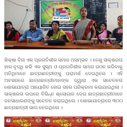
ଶିକ୍ଷା ବିନା ଏକ ପ୍ରଗତିଶୀଳ ସମାଜ ଅସମ୍ଭବ । ତେଣୁ ସାକ୍ଷରତା
ହାର ବୃଦ୍ଧି କରି ଏକ ସୁସ୍ଥ ଓ ପ୍ରଗତିଶୀଳ ସମାଜ ଗଠନ କରିବାକୁ
ଅତିଥିମାନେ ଛାତ୍ରଛାତ୍ରୀଙ୍କୁ ପରାମର୍ଶ ଦେଇଥିଲେ । ଏହି
ଅବସରରେ ଛାତ୍ରଛାତ୍ରୀମାନଙ୍କ ଦ୍ୱାରା ଏକ ସଚେତନତା
ଶୋଭାଯାତ୍ରା ଆୟୋଜିତ ହୋଇ ସହର ପରିକ୍ରମା କରାଯାଇଥିଲା ।
ସାକ୍ଷରତା ଉପରେ ବିଭିନ୍ନ ଶ୍ଲୋଗାନ ଦେଇ ଛାତ୍ରଛାତ୍ରୀମାନେ
ଜନସାଧାରଣଙ୍କୁ ସଚେତନ କରାଇଥିଲେ । ଶୋଭାଯାତ୍ରାରେ ୩୦୦
ଛାତ୍ରଛାତ୍ରୀ ଭାଗ ନେଇଥିଲେ ।