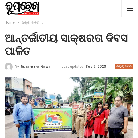
Home
ଜିଲ୍ଲା ଖବର
ଆନ୍ତର୍ଜାତୀୟ ସାକ୍ଷରତା ଦିବସ
ପାଳିତ
Last updated
Sep 9, 2023
By
Ruparekha News
ଜିଲ୍ଲା ଖବର