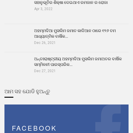
ସହାନୁଭୂତିର ଶିକ୍ଷା ଦେଇଥାଏ ରମଜାନ ର ରୋଜା
Apr 3, 2022
ଅହମ୍ମଦିଆ ମୁସଲିମ ଜମାତ କାଦିଆନ ଠାରେ ୧୨୬ ତମ
ଆଧ୍ୟାତ୍ମିକ ବାର୍ଷିକ…
Dec 26, 2021
ଅନ୍ତଃରାଷ୍ଟ୍ରୀୟ ଅହମ୍ମଦିଆ ମୁସଲିମ ଜମାଅତର ବାର୍ଷିକ
ସମ୍ମିଳନୀ ପାରସ୍ପରିକ…
Dec 27, 2021
ଆମ ସହ ଯୋଡି ହୁଅନ୍ତୁ
FACEBOOK