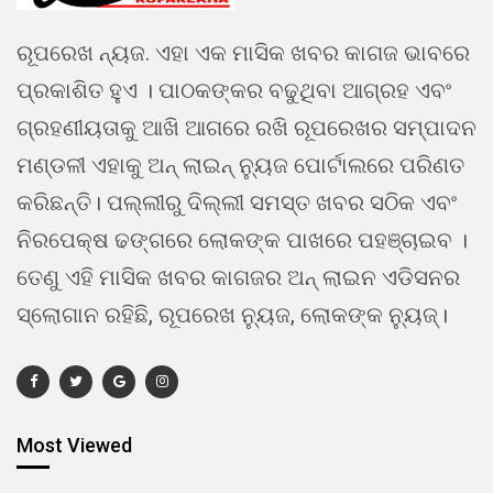
ରୂପରେଖ ନ୍ୟଜ. ଏହା ଏକ ମାସିକ ଖବର କାଗଜ ଭାବରେ
ପ୍ରକାଶିତ ହୁଏ । ପାଠକଙ୍କର ବଢୁଥିବା ଆଗ୍ରହ ଏବଂ
ଗ୍ରହଣୀୟତାକୁ ଆଖି ଆଗରେ ରଖି ରୂପରେଖର ସମ୍ପାଦନ
ମଣ୍ଡଳୀ ଏହାକୁ ଅନ୍ ଲାଇନ୍ ନ୍ୟୁଜ ପୋର୍ଟାଲରେ ପରିଣତ
କରିଛନ୍ତି। ପଲ୍ଲୀରୁ ଦିଲ୍ଲୀ ସମସ୍ତ ଖବର ସଠିକ ଏବଂ
ନିରପେକ୍ଷ ଢଙ୍ଗରେ ଲୋକଙ୍କ ପାଖରେ ପହଞ୍ଚାଇବ ।
ତେଣୁ ଏହି ମାସିକ ଖବର କାଗଜର ଅନ୍ ଲାଇନ ଏଡିସନର
ସ୍ଲୋଗାନ ରହିଛି, ରୂପରେଖ ନ୍ୟୁଜ, ଲୋକଙ୍କ ନ୍ୟୁଜ୍।
Most Viewed