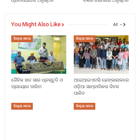
ପ୍ରତିଯୋଗିତା ଅନୁଷ୍ଠିତ
ବିଜ୍ଞାନ ସେମିନାର ଅନୁଷ୍ଠିତ
You Might Also Like
All
ଜିଲ୍ଲା ଖବର
ଜିଲ୍ଲା ଖବର
ଜୈବିକ ଖତ ସାର ପ୍ରସ୍ତୁତି ଓ
ଆଇଆଇଏମସି ଢେଙ୍କାନାଳରେ
ପ୍ରୟୋଗ ତାଲିମ
ଓଡ଼ିଆ ସାମ୍ବାଦିକତା ଦିବସ
ପାଳିତ
ଜିଲ୍ଲା ଖବର
ଜିଲ୍ଲା ଖବର