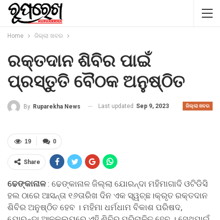
Home
ଜିଲ୍ଲା ଖବର
ରକ୍ତଦାନ ଶିବିର ପାଇଁ
ପ୍ରସ୍ତୁତି ବୈଠକ ଅନୁଷ୍ଠିତ
Last updated
Sep 9, 2023
By
Ruparekha News
ଜିଲ୍ଲା ଖବର
19
0
Share
ଢେଙ୍କାନାଳ
: ଢେଙ୍କାନାଳ ଜିଲ୍ଲା ଯୋରନ୍ଦା ମହିମାଗାଦି ଓଟିଡିସି
ହଲ ଠାରେ ଆସନ୍ତା ୧୬ତାରିଖ ଦିନ ଏକ ସ୍ୱଚ୍ଛ।କ୍ରୃତ ରକ୍ତଦାନ
ଶିବିର ଅନୁଷ୍ଠିତ ହେବ । ମହିମା ଧର୍ମଧାମ ବିକାଶ ପରିଷଦ,
ଯୋରନ୍ଦା ଆନୁକୂଲ୍ୟରେ ଏହି ଶିବିର ପରିଚାଳିତ ହେବ । ସେଥିପାଇଁ