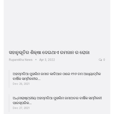
ସହାନୁଭୂତିର ଶିକ୍ଷା ଦେଇଥାଏ ରମଜାନ ର ରୋଜା
Ruparekha News
Apr 3, 2022
0
ଅହମ୍ମଦିଆ ମୁସଲିମ ଜମାତ କାଦିଆନ ଠାରେ ୧୨୬ ତମ ଆଧ୍ୟାତ୍ମିକ
ବାର୍ଷିକ ସମ୍ମିଳନୀର…
Dec 26, 2021
ଅନ୍ତଃରାଷ୍ଟ୍ରୀୟ ଅହମ୍ମଦିଆ ମୁସଲିମ ଜମାଅତର ବାର୍ଷିକ ସମ୍ମିଳନୀ
ପାରସ୍ପରିକ…
Dec 27, 2021