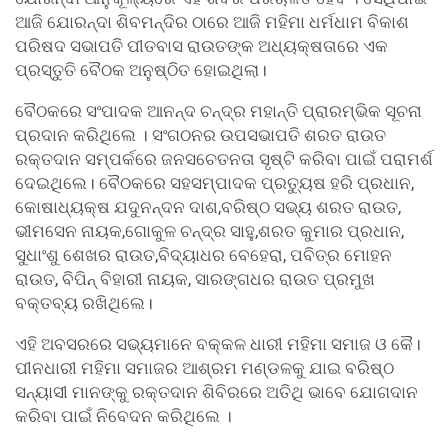
ଆଜି ଯୋରନ୍ଦା ଶିବମନ୍ଦିର ଠାରେ ଆଜି ମହିମା ଧର୍ମଧାମ ବିକାଶ
ପରିଷଦ ସଭାପତି ପୀତବାସ ରାଉତଙ୍କ ଅଧ୍ୟକ୍ଷତାରେ ଏକ
ପ୍ରସ୍ତୁତି ବୈଠକ ଅନୁଷ୍ଠିତ ହୋଇଥିଲା।
ବୈଠକରେ ସଂପାଦକ ଆନନ୍ଦ ଚନ୍ଦ୍ର ମହାନ୍ତି ପ୍ରାରମ୍ଭିକ ସୂଚନା
ପ୍ରଦାନ କରିଥିଲେ । ସଂଗଠନର ଉପସଭାପତି ଶରତ ରାଉତ
ରକ୍ତଦାନ ସମ୍ପର୍କରେ ଜନସଚେତନତା ସୃଷ୍ଟି କରିବା ପାଇଁ ପରାମର୍ଶ
ଦେଇଥିଲେ। ବୈଠକରେ ସହସମ୍ପାଦକ ପ୍ରତ୍ୟୁଷ ହରି ପ୍ରଧାନ,
କୋଷାଧ୍ୟକ୍ଷ ଯଦୁନନ୍ଦନ ଦାଶ,ବରିଷ୍ଠ ସଭ୍ୟ ଶରତ ରାଉତ,
ଭୀମସେନ ନାୟକ,ଗୋକୁଳ ଚନ୍ଦ୍ର ସାହୁ,ଶରତ କୁମାର ପ୍ରଧାନ,
ସୁଧାଂଶୁ ଶେଖର ରାଉତ,ବିଦ୍ୟାଧର ବେହେରା, ପବିତ୍ର ମୋହନ
ରାଉତ, ବିପିନ୍ ବିହାରୀ ନାୟକ, ସାରଙ୍ଗଧର ରାଉତ ପ୍ରମୁଖ
ବକ୍ତବ୍ୟ ରଖିଥିଲେ।
ଏହି ଅବସରରେ ସଭ୍ୟମାନେ ବକ୍କଳ ଧାରୀ ମହିମା ସମାଜ ଓ କୈ।
ପୀନଧାରୀ ମହିମା ସମାଜର ଆଶ୍ରମ ମଣ୍ଡଳକୁ ଯାଇ ବରିଷ୍ଠ
ସନ୍ୟାସୀ ମାନଙ୍କୁ ରକ୍ତଦାନ ଶିବିରରେ ଅତିଥି ଭାବେ ଯୋଗଦାନ
କରିବା ପାଇଁ ନିବେଦନ କରିଥିଲେ ।