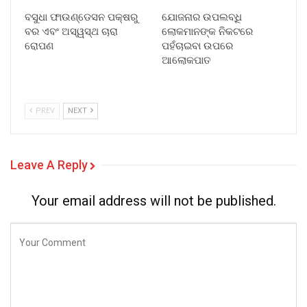
ବସୁଧା ଫାଉଣ୍ଡେସନ ପକ୍ଷରୁ
ଯୋଜନାର ଉପଲବ୍ଧି
ବର ଏବଂ ଅସ୍ୱସ୍ଥ ଚାରା
ଲୋକମାନଙ୍କ ନିକଟରେ
ରୋପଣ
ପହଁଚାଇବା ଉପରେ
ଆଲୋକପାତ
PREV
NEXT
Leave A Reply
Your email address will not be published.