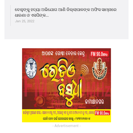
ବୋହୁଙ୍କୁ ହତ୍ୟା ଅଭିଯୋଗ ଆଣି ଜିଲ୍ଲାପାଳଙ୍କ ଅଫିସ ସାମ୍ନାରେ
ଧାରଣା ଓ ଏସପିଙ୍କ…
Jan 25, 2022
- Advertisement -