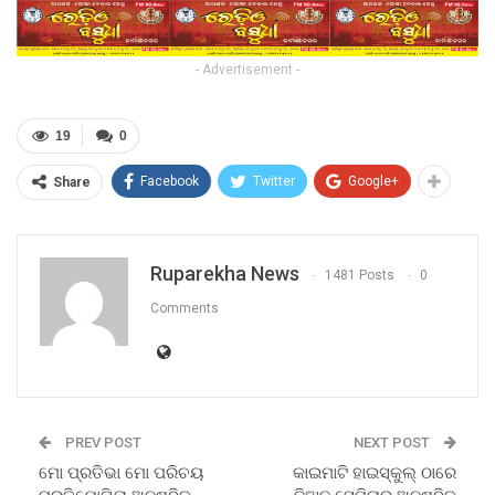
- Advertisement -
19
0
Facebook
Twitter
Google+
Share
Ruparekha News
1481 Posts
0
Comments
PREV POST
NEXT POST
ମୋ ପ୍ରତିଭା ମୋ ପରିଚୟ
କାଇମାଟି ହାଇସ୍କୁଲ୍ ଠାରେ