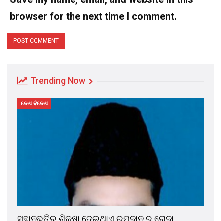
browser for the next time I comment.
Trending Now
ଦେଶ ବିଦେଶ
ସହାନୁଭୂତିର ଶିକ୍ଷା ଦେଇଥାଏ ରମଜାନ ର ରୋଜା