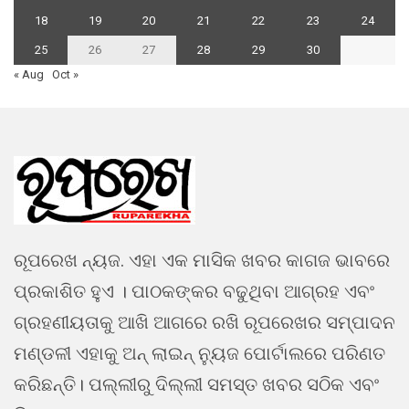
18
19
20
21
22
23
24
25
26
27
28
29
30
« Aug
Oct »
ରୂପରେଖ ନ୍ୟଜ. ଏହା ଏକ ମାସିକ ଖବର କାଗଜ ଭାବରେ
ପ୍ରକାଶିତ ହୁଏ । ପାଠକଙ୍କର ବଢୁଥିବା ଆଗ୍ରହ ଏବଂ
ଗ୍ରହଣୀୟତାକୁ ଆଖି ଆଗରେ ରଖି ରୂପରେଖର ସମ୍ପାଦନ
ମଣ୍ଡଳୀ ଏହାକୁ ଅନ୍ ଲାଇନ୍ ନ୍ୟୁଜ ପୋର୍ଟାଲରେ ପରିଣତ
କରିଛନ୍ତି। ପଲ୍ଲୀରୁ ଦିଲ୍ଲୀ ସମସ୍ତ ଖବର ସଠିକ ଏବଂ