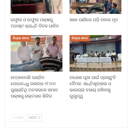
ଇଫୁନା ଓ ଉଫୁନା ପକ୍ଷରୁ
ଖାଲ ପାଣିରେ ପଡ଼ି ବାଳକ ମୃତ
ଅଗଷ୍ଟ କ୍ରାନ୍ତି ଦିବସ ପାଳିତ
ଜିଲ୍ଲା ଖବର
ଜିଲ୍ଲା ଖବର
ଉତ୍କଳମଣି ପଣ୍ଡିତ
ଗଣେଶ ପୂଜା ପାଇଁ ପ୍ରସ୍ତୁତି
ଗୋପବନ୍ଧୁ ଦାସଙ୍କ ୯୮ତମ
ବୈଠକ: ଶାନ୍ତିଶୃଙ୍ଖଳା ଓ
ପୁଣ୍ୟତିଥି ଅବସରରେ ସମାଜ
ଭାଇଚାରା ବଜାୟ ରଖିବାକୁ
ପକ୍ଷରୁ ରକ୍ତଦାନ ଶିବିର
ଗୁରୁତ୍ୱ
PREV
NEXT