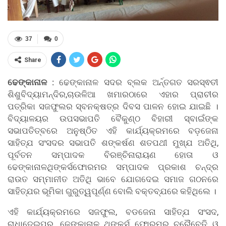
37
0
Share
ଢେଙ୍କାନାଳ :
ଢେଙ୍କାନାଳ ସଦର ବ୍ଲକ ଅର୍ନ୍ତଗତ ସରସ୍ଵତୀ
ଶିଶୁବିଦ୍ୟାମନ୍ଦିର,ଚାଉଳିଆ ଖମାରଠାରେ ଏହାର ପ୍ରାଚୀର
ପତ୍ରିକା ସଜଫୁଲର ସ୍ବନକ୍ଷତ୍ର ଦିବସ ପାଳନ ହୋଇ ଯାଇଛି ।
ବିଦ୍ୟାଳୟର ଉପସଭାପତି ବୈକୁଣ୍ଠ ବିହାରୀ ସ୍ବାଇଁଙ୍କ
ସଭାପତିତ୍ବରେ ଅନୁଷ୍ଠିତ ଏହି କାର୍ଯ୍ୟକ୍ରମରେ ବଡ଼ଜେନା
ସାହିତ୍ଯ ସଂସଦର ସଭାପତି ଶଙ୍କର୍ଷଣ ଶତପଥୀ ମୁଖ୍ଯ ଅତିଥି,
ପୂର୍ବତନ ସମ୍ପାଦକ ବିରଞ୍ଚିନାରାୟଣ ହୋତା ଓ
ଢେଙ୍କାନାଳଥିଙ୍କର୍ସଫୋରମର ସମ୍ପାଦକ ପ୍ରକାଶ ଚନ୍ଦ୍ର
ରାଉତ ସମ୍ମାନୀତ ଅତିଥି ଭାବେ ଯୋଗଦେଇ ସମାଜ ଗଠନରେ
ସାହିତ୍ଯର ଭୂମିକା ଗୁରୁତ୍ୱପୂର୍ଣ୍ଣ ବୋଲି ବକ୍ତବ୍ଯରେ କହିଥିଲେ ।
ଏହି କାର୍ଯ୍ୟକ୍ରମରେ ସଜଫୁଲ, ବଡଜେନା ସାହିତ୍ଯ ସଂସଦ,
ରାଧାଦେଇପୁର, ଢେଙ୍କାନାଳ ଥିଙ୍କର୍ସ ଫୋରମର ଚରୈବେତି ଓ