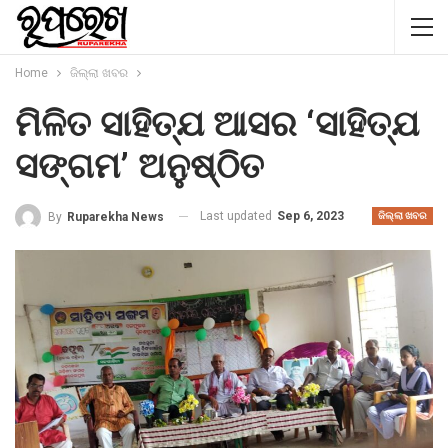
Home
ଜିଲ୍ଲା ଖବର
ମିଳିତ ସାହିତ୍ଯ ଆସର ‘ସାହିତ୍ଯ
ସଙ୍ଗମ’ ଅନୁଷ୍ଠିତ
Last updated
Sep 6, 2023
By
Ruparekha News
ଜିଲ୍ଲା ଖବର