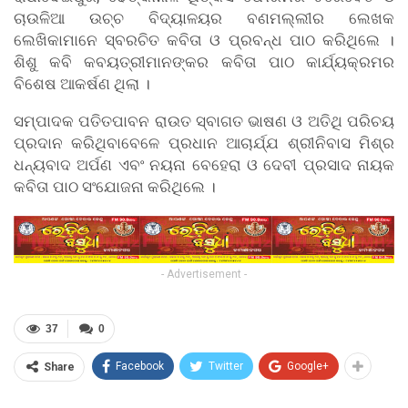
ଚାଉଳିଆ ଉଚ୍ଚ ବିଦ୍ୟାଳୟର ବଣମଲ୍ଲୀର ଲେଖକ
ଲେଖିକାମାନେ ସ୍ବରଚିତ କବିତା ଓ ପ୍ରବନ୍ଧ ପାଠ କରିଥିଲେ ।
ଶିଶୁ କବି କବୟତ୍ରୀମାନଙ୍କର କବିତା ପାଠ କାର୍ଯ୍ୟକ୍ରମର
ବିଶେଷ ଆକର୍ଷଣ ଥିଲା ।
ସମ୍ପାଦକ ପତିତପାବନ ରାଉତ ସ୍ବାଗତ ଭାଷଣ ଓ ଅତିଥି ପରିଚୟ
ପ୍ରଦାନ କରିଥିବାବେଳେ ପ୍ରଧାନ ଆଚାର୍ଯ୍ଯ ଶ୍ରୀନିବାସ ମିଶ୍ର
ଧନ୍ୟବାଦ ଅର୍ପଣ ଏବଂ ନୟନା ବେହେରା ଓ ଦେବୀ ପ୍ରସାଦ ନାୟକ
କବିତା ପାଠ ସଂଯୋଜନା କରିଥିଲେ ।
- Advertisement -
37
0
Facebook
Twitter
Google+
Share