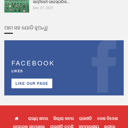
ସମ୍ମିଳନୀ ପାରସ୍ପରିକ…
Dec 27, 2021
ଆମ ସହ ଯୋଡି ହୁଅନ୍ତୁ
FACEBOOK
LIKES
LIKE OUR PAGE
ରାଜ୍ୟ ଖବର
ଜିଲ୍ଲା ଖବର
ରାଜନୀତି
ଦେଶ ବିଦେଶ
ରୂପରେଖ ସ୍ପେଶାଲ
ରାଜନୀତି ଚଟଣି
ସମ୍ପାଦକୀୟ
କ୍ରୀଡା