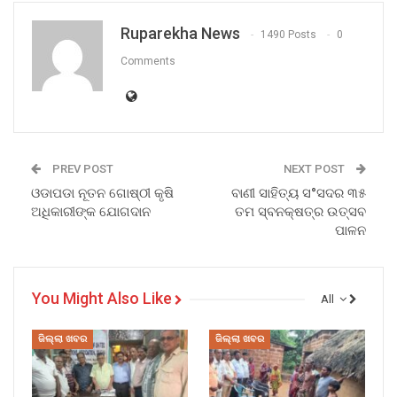
Ruparekha News
1490 Posts
0
Comments
PREV POST
NEXT POST
ଓଡାପଡା ନୂତନ ଗୋଷ୍ଠୀ କୃଷି
ବାଣୀ ସାହିତ୍ୟ ସ°ସଦର ୩୫
ଅଧିକାରୀଙ୍କ ଯୋଗଦାନ
ତମ ସ୍ବନକ୍ଷତ୍ର ଉତ୍ସବ
ପାଳନ
You Might Also Like
All
ଜିଲ୍ଲା ଖବର
ଜିଲ୍ଲା ଖବର