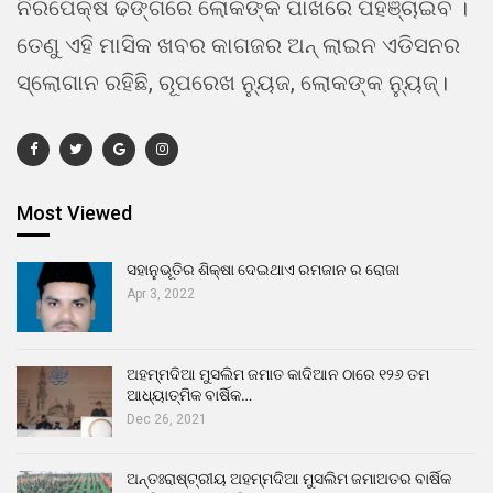
ନିରପେକ୍ଷ ଢଙ୍ଗରେ ଲୋକଙ୍କ ପାଖରେ ପହଞ୍ଚାଇବ ।
ତେଣୁ ଏହି ମାସିକ ଖବର କାଗଜର ଅନ୍ ଲାଇନ ଏଡିସନର
ସ୍ଲୋଗାନ ରହିଛି, ରୂପରେଖ ନ୍ୟୁଜ, ଲୋକଙ୍କ ନ୍ୟୁଜ୍।
Most Viewed
ସହାନୁଭୂତିର ଶିକ୍ଷା ଦେଇଥାଏ ରମଜାନ ର ରୋଜା
Apr 3, 2022
ଅହମ୍ମଦିଆ ମୁସଲିମ ଜମାତ କାଦିଆନ ଠାରେ ୧୨୬ ତମ
ଆଧ୍ୟାତ୍ମିକ ବାର୍ଷିକ…
Dec 26, 2021
ଅନ୍ତଃରାଷ୍ଟ୍ରୀୟ ଅହମ୍ମଦିଆ ମୁସଲିମ ଜମାଅତର ବାର୍ଷିକ