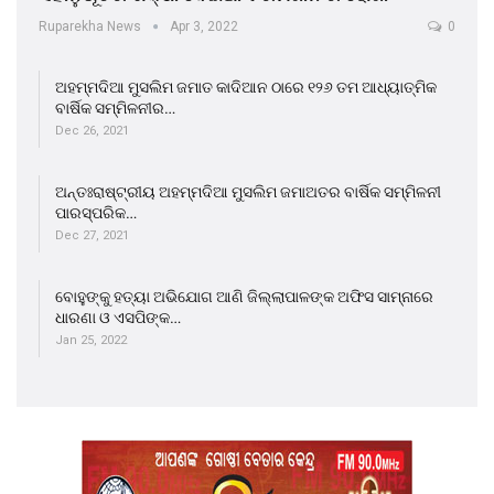
Ruparekha News
Apr 3, 2022
0
ଅହମ୍ମଦିଆ ମୁସଲିମ ଜମାତ କାଦିଆନ ଠାରେ ୧୨୬ ତମ ଆଧ୍ୟାତ୍ମିକ
ବାର୍ଷିକ ସମ୍ମିଳନୀର…
Dec 26, 2021
ଅନ୍ତଃରାଷ୍ଟ୍ରୀୟ ଅହମ୍ମଦିଆ ମୁସଲିମ ଜମାଅତର ବାର୍ଷିକ ସମ୍ମିଳନୀ
ପାରସ୍ପରିକ…
Dec 27, 2021
ବୋହୁଙ୍କୁ ହତ୍ୟା ଅଭିଯୋଗ ଆଣି ଜିଲ୍ଲାପାଳଙ୍କ ଅଫିସ ସାମ୍ନାରେ
ଧାରଣା ଓ ଏସପିଙ୍କ…
Jan 25, 2022