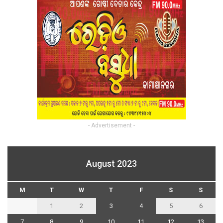
- Advertisement -
August 2023
M
T
W
T
F
S
S
1
2
3
4
5
6
7
8
9
10
11
12
13