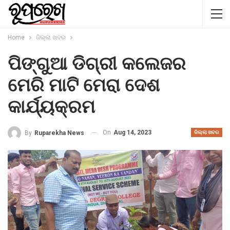
Home
ଜିଲ୍ଲା ଖବର
ପିଙ୍ଗୁଆ ଡିଗ୍ରୀ କଲେଜର
ମେରି ମାଟି ମେରା ଦେଶ
କାର୍ଯ୍ୟକ୍ରମ
On
Aug 14, 2023
By
Ruparekha News
ଜିଲ୍ଲା ଖବର