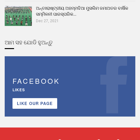
ଅନ୍ତଃରାଷ୍ଟ୍ରୀୟ ଅହମ୍ମଦିଆ ମୁସଲିମ ଜମାଅତର ବାର୍ଷିକ
ସମ୍ମିଳନୀ ପାରସ୍ପରିକ…
Dec 27, 2021
ଆମ ସହ ଯୋଡି ହୁଅନ୍ତୁ
FACEBOOK
LIKES
LIKE OUR PAGE