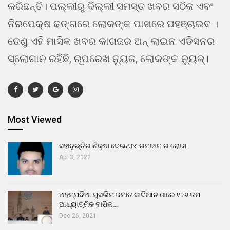
କରିଛନ୍ତି। ପଲ୍ଲୀରୁ ଦିଲ୍ଲୀ ସମସ୍ତ ଖବର ସଠିକ ଏବଂ
ନିରପେକ୍ଷ ଢଙ୍ଗରେ ଲୋକଙ୍କ ପାଖରେ ପହଞ୍ଚାଇବ ।
ତେଣୁ ଏହି ମାସିକ ଖବର କାଗଜର ଅନ୍ ଲାଇନ ଏଡିସନର
ସ୍ଲୋଗାନ ରହିଛି, ରୂପରେଖ ନ୍ୟୁଜ, ଲୋକଙ୍କ ନ୍ୟୁଜ୍।
Most Viewed
ସହାନୁଭୂତିର ଶିକ୍ଷା ଦେଇଥାଏ ରମଜାନ ର ରୋଜା
Apr 3, 2022
ଅହମ୍ମଦିଆ ମୁସଲିମ ଜମାତ କାଦିଆନ ଠାରେ ୧୨୬ ତମ
ଆଧ୍ୟାତ୍ମିକ ବାର୍ଷିକ…
Dec 26, 2021