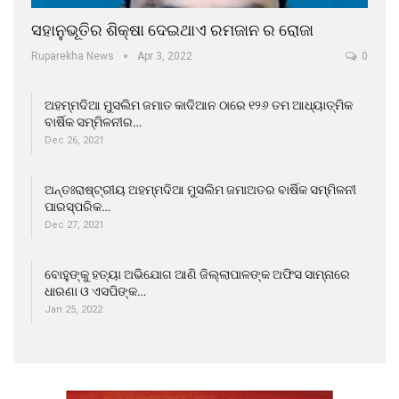
ସହାନୁଭୂତିର ଶିକ୍ଷା ଦେଇଥାଏ ରମଜାନ ର ରୋଜା
Ruparekha News
Apr 3, 2022
0
ଅହମ୍ମଦିଆ ମୁସଲିମ ଜମାତ କାଦିଆନ ଠାରେ ୧୨୬ ତମ ଆଧ୍ୟାତ୍ମିକ
ବାର୍ଷିକ ସମ୍ମିଳନୀର…
Dec 26, 2021
ଅନ୍ତଃରାଷ୍ଟ୍ରୀୟ ଅହମ୍ମଦିଆ ମୁସଲିମ ଜମାଅତର ବାର୍ଷିକ ସମ୍ମିଳନୀ
ପାରସ୍ପରିକ…
Dec 27, 2021
ବୋହୁଙ୍କୁ ହତ୍ୟା ଅଭିଯୋଗ ଆଣି ଜିଲ୍ଲାପାଳଙ୍କ ଅଫିସ ସାମ୍ନାରେ
ଧାରଣା ଓ ଏସପିଙ୍କ…
Jan 25, 2022