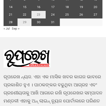
14
15
16
17
18
19
20
21
22
23
24
25
26
27
28
29
30
31
« Jul
Sep »
ରୂପରେଖ ନ୍ୟଜ. ଏହା ଏକ ମାସିକ ଖବର କାଗଜ ଭାବରେ
ପ୍ରକାଶିତ ହୁଏ । ପାଠକଙ୍କର ବଢୁଥିବା ଆଗ୍ରହ ଏବଂ
ଗ୍ରହଣୀୟତାକୁ ଆଖି ଆଗରେ ରଖି ରୂପରେଖର ସମ୍ପାଦନ
ମଣ୍ଡଳୀ ଏହାକୁ ଅନ୍ ଲାଇନ୍ ନ୍ୟୁଜ ପୋର୍ଟାଲରେ ପରିଣତ