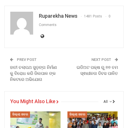
Ruparekha News
1481 Posts
0
Comments
PREV POST
NEXT POST
ହାତୀ ଚଲାପଥ ସୁଡ଼ଙ୍ଗ ନିର୍ମାଣ
ଇଡିଅଟ ପକ୍ଷ ରୁ ୭୭ ତମ
କୁ ବିରୋଧ କରି ଜିଲପାଳ ଙ୍କ
ସ୍ଵାଧୀନତା ଦିବସ ପାଳିତ
ନିକଟରେ ଅଭିଯୋଗ
You Might Also Like
All
ଜିଲ୍ଲା ଖବର
ଜିଲ୍ଲା ଖବର