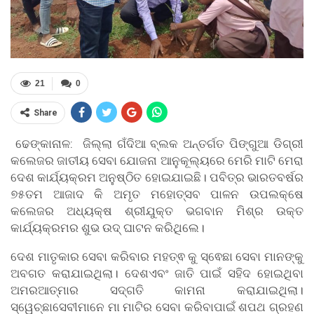
21
0
Share
ଢେଙ୍କାନାଳ: ଜିଲ୍ଲା ଗଁଦିଆ ବ୍ଲକ ଅନ୍ତର୍ଗତ ପିଙ୍ଗୁଆ ଡିଗ୍ରୀ
କଲେଜର ଜାତୀୟ ସେବା ଯୋଜନା ଆନୁକୂଲ୍ୟରେ ମେରି ମାଟି ମେରା
ଦେଶ କାର୍ଯ୍ୟକ୍ରମ ଅନୁଷ୍ଠିତ ହୋଇଯାଇଛି। ପବିତ୍ର ଭାରତବର୍ଷର
୭୫ତମ ଆଜାଦ କି ଅମୃତ ମହୋତ୍ସବ ପାଳନ ଉପଲକ୍ଷେ
କଲେଜର ଅଧ୍ୟକ୍ଷ ଶ୍ରୀଯୁକ୍ତ ଭଗବାନ ମିଶ୍ର ଉକ୍ତ
କାର୍ଯ୍ୟକ୍ରମର ଶୁଭ ଉଦ୍ ଘାଟନ କରିଥିଲେ।
ଦେଶ ମାତୃକାର ସେବା କରିବାର ମହତ୍ଵ କୁ ସ୍ଵେଛା ସେବା ମାନଙ୍କୁ
ଅବଗତ କରାଯାଇଥିଲା। ଦେଶଏବଂ ଜାତି ପାଇଁ ସହିଦ ହୋଇଥିବା
ଅମରଆତ୍ମାର ସଦ୍‌ଗତି କାମନା କରାଯାଇଥିଲା।
ସ୍ୱେଚ୍ଛାସେବୀମାନେ ମା ମାଟିର ସେବା କରିବାପାଇଁ ଶପଥ ଗ୍ରହଣ