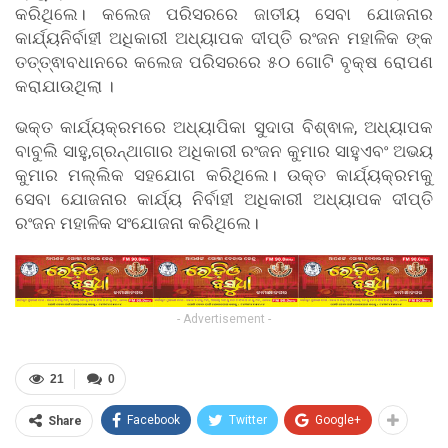
କରିଥିଲେ। କଲେଜ ପରିସରରେ ଜାତୀୟ ସେବା ଯୋଜନାର
କାର୍ଯ୍ୟନିର୍ବାହୀ ଅଧିକାରୀ ଅଧ୍ୟାପକ ଦୀପ୍ତି ରଂଜନ ମହାଳିକ ଙ୍କ
ତତ୍ତ୍ଵାବଧାନରେ କଲେଜ ପରିସରରେ ୫୦ ଗୋଟି ବୃକ୍ଷ ରୋପଣ
କରାଯାଉଥିଲା ।
ଭକ୍ତ କାର୍ଯ୍ୟକ୍ରମରେ ଅଧ୍ୟାପିକା ସୁଦାତା ବିଶ୍ଵାଳ, ଅଧ୍ୟାପକ
ବାବୁଲି ସାହୁ,ଗ୍ରନ୍ଥାଗାର ଅଧିକାରୀ ରଂଜନ କୁମାର ସାହୁଏବଂ ଅଭୟ
କୁମାର ମଲ୍ଲିକ ସହଯୋଗ କରିଥିଲେ। ଉକ୍ତ କାର୍ଯ୍ୟକ୍ରମକୁ
ସେବା ଯୋଜନାର କାର୍ଯ୍ୟ ନିର୍ବାହୀ ଅଧିକାରୀ ଅଧ୍ୟାପକ ଦୀପ୍ତି
ରଂଜନ ମହାଳିକ ସଂଯୋଜନା କରିଥିଲେ।
- Advertisement -
21
0
Facebook
Twitter
Google+
Share