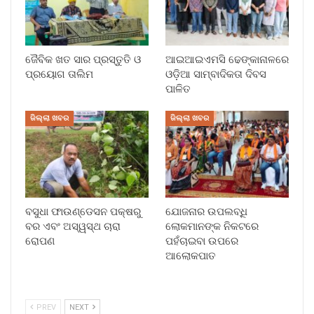
ଜୈବିକ ଖତ ସାର ପ୍ରସ୍ତୁତି ଓ
ଆଇଆଇଏମସି ଢେଙ୍କାନାଳରେ
ପ୍ରୟୋଗ ତାଲିମ
ଓଡ଼ିଆ ସାମ୍ବାଦିକତା ଦିବସ
ପାଳିତ
ଜିଲ୍ଲା ଖବର
ଜିଲ୍ଲା ଖବର
ବସୁଧା ଫାଉଣ୍ଡେସନ ପକ୍ଷରୁ
ଯୋଜନାର ଉପଲବ୍ଧି
ବର ଏବଂ ଅସ୍ୱସ୍ଥ ଚାରା
ଲୋକମାନଙ୍କ ନିକଟରେ
ରୋପଣ
ପହଁଚାଇବା ଉପରେ
ଆଲୋକପାତ
PREV
NEXT