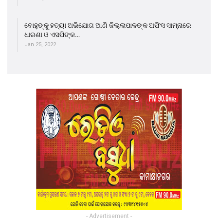
ବୋହୁଙ୍କୁ ହତ୍ୟା ଅଭିଯୋଗ ଆଣି ଜିଲ୍ଲାପାଳଙ୍କ ଅଫିସ ସାମ୍ନାରେ
ଧାରଣା ଓ ଏସପିଙ୍କ…
Jan 25, 2022
- Advertisement -