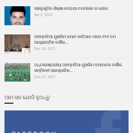
ସହାନୁଭୂତିର ଶିକ୍ଷା ଦେଇଥାଏ ରମଜାନ ର ରୋଜା
Apr 3, 2022
ଅହମ୍ମଦିଆ ମୁସଲିମ ଜମାତ କାଦିଆନ ଠାରେ ୧୨୬ ତମ
ଆଧ୍ୟାତ୍ମିକ ବାର୍ଷିକ…
Dec 26, 2021
ଅନ୍ତଃରାଷ୍ଟ୍ରୀୟ ଅହମ୍ମଦିଆ ମୁସଲିମ ଜମାଅତର ବାର୍ଷିକ
ସମ୍ମିଳନୀ ପାରସ୍ପରିକ…
Dec 27, 2021
ଆମ ସହ ଯୋଡି ହୁଅନ୍ତୁ