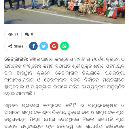
21
0
Share
ଢେଙ୍କାନାଳ:
ନିଖିଳ ଭାରତ କଂଗ୍ରେସ କମିଟି ର ନିର୍ଦେଶ କ୍ରମେ ଓ
ପ୍ରଦେଶ କଂଗ୍ରେସ କମିଟି ସଭାପତି ଶ୍ରୀଯୁକ୍ତ ଶରତ ପଟନାୟକ
ଙ୍କ ଆହ୍ୱାନ କ୍ରମେ ଢେଙ୍କାନାଳ ଜିଲ୍ଲାରେ ପରଜଙ୍ଗ,
କାମାକ୍ଷାନଗର ଓ ଢେଙ୍କାନାଳ ସଦର ନିର୍ବାଚନ ମଣ୍ଡଳୀରେ
ହାଲାବୋଲ ଓ ମାହଙ୍ଗାଇ ଉପରେ ଚର୍ଚ୍ଚା କାଯ୍ୟକ୍ରମ ଅନୁଷ୍ଠିତ
ହୋଇ ଯାଇଅଛି I
ଏଥିରେ ପ୍ରଦେଶ କଂଗ୍ରେସ କମିଟି ର ପଯ୍ୟବେକ୍ଷକ ଓ
ସାଧାରଣ ସମ୍ପାଦକ ଶ୍ରୀ ଚିନ୍ମୟ ସୁନ୍ଦର ଦାଶ ଓ ସମ୍ପାଦକ ଶ୍ରୀ
ତରୁଣକାନ୍ତ ମିଶ୍ର ଯୋଗ ଦେଇଥିଲେ ଜିଲ୍ଲା ସଭାପତି ଶ୍ରୀ
ସରୋଜ ପଟ୍ଟନାୟକ ଙ୍କ ନେତୃତ୍ୱ ରେ ସ୍ଥାନୀୟ ବାଜିଚଉକ