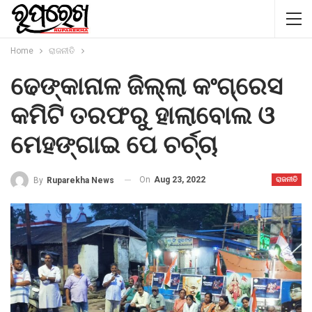
Home
ରାଜନୀତି
ଢେଙ୍କାନାଳ ଜିଲ୍ଲା କଂଗ୍ରେସ
କମିଟି ତରଫରୁ ହାଲାବୋଲ ଓ
ମେହଙ୍ଗାଇ ପେ ଚର୍ଚ୍ଚା
On
Aug 23, 2022
By
Ruparekha News
ରାଜନୀତି