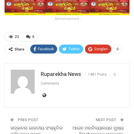
- Advertisement -
21
0
Facebook
Twitter
Google+
Share
Ruparekha News
1481 Posts
0
Comments
PREV POST
NEXT POST
ସଦ୍ଭାବନା ଭାରତୀୟ ସଂସ୍କୃତିର
ଆଇନ ମହାବିଦ୍ୟାଳୟର ମୁଖ୍ୟ