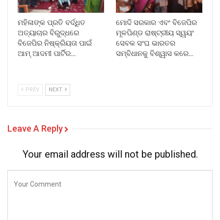
ମହିଳାଙ୍କ ପ୍ରତି ବର୍ଦ୍ଧିତ
ମୋଦି ସରକାର ଏବଂ ବିଜେପିର
ଅତ୍ୟାଚାର ବିରୁଦ୍ଧରେ
ମୂଳପିଣ୍ଡ ରାଷ୍ଟ୍ରୀୟ ସ୍ୱୟଂ
ବିଜେପିର ନିଷ୍କ୍ରିୟତା ପାଇଁ
ସେବକ ସଂଘ ଭାରତର
ଆମ୍ ଆଦମୀ ପାର୍ଟିର…
ସମ୍ବିଧାନକୁ ବିଶ୍ୱାସ କରେ…
PREV
NEXT
Leave A Reply
Your email address will not be published.