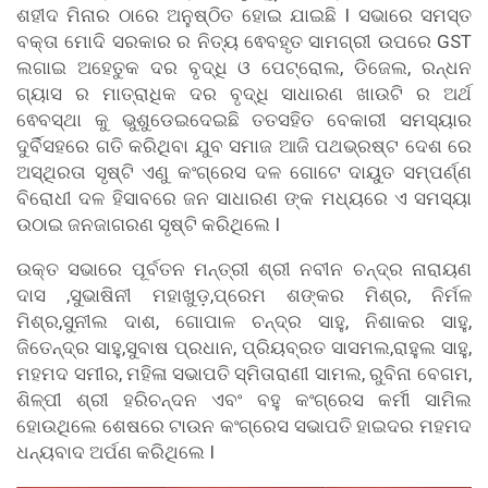
ଶହୀଦ ମିନାର ଠାରେ ଅନୁଷ୍ଠିତ ହୋଇ ଯାଇଛି I ସଭାରେ ସମସ୍ତ
ବକ୍ତା ମୋଦି ସରକାର ର ନିତ୍ୟ ଵେବହୃତ ସାମଗ୍ରୀ ଉପରେ GST
ଲଗାଇ ଅହେତୁକ ଦର ବୃଦ୍ଧି ଓ ପେଟ୍ରୋଲ, ଡିଜେଲ, ରନ୍ଧନ
ଗ୍ୟାସ ର ମାତ୍ରାଧିକ ଦର ବୃଦ୍ଧି ସାଧାରଣ ଖାଉଟି ର ଅର୍ଥ
ଵେବସ୍ଥା କୁ ଭୁଶୁଡେଇଦେଇଛି ତତସହିତ ବେକାରୀ ସମସ୍ୟାର
ଦୁର୍ବିସହରେ ଗତି କରିଥିବା ଯୁବ ସମାଜ ଆଜି ପଥଭ୍ରଷ୍ଟ ଦେଶ ରେ
ଅସ୍ଥିରତା ସୃଷ୍ଟି ଏଣୁ କଂଗ୍ରେସ ଦଳ ଗୋଟେ ଦାୟୁତ ସମ୍ପର୍ଣ୍ଣ
ବିରୋଧୀ ଦଳ ହିସାବରେ ଜନ ସାଧାରଣ ଙ୍କ ମଧ୍ୟରେ ଏ ସମସ୍ୟା
ଉଠାଇ ଜନଜାଗରଣ ସୃଷ୍ଟି କରିଥିଲେ I
ଉକ୍ତ ସଭାରେ ପୂର୍ବତନ ମନ୍ତ୍ରୀ ଶ୍ରୀ ନବୀନ ଚନ୍ଦ୍ର ନାରାୟଣ
ଦାସ ,ସୁଭାଷିନୀ ମହାଖୁଡ଼,ପ୍ରେମ ଶଙ୍କର ମିଶ୍ର, ନିର୍ମଳ
ମିଶ୍ର,ସୁନୀଲ ଦାଶ, ଗୋପାଳ ଚନ୍ଦ୍ର ସାହୁ, ନିଶାକର ସାହୁ,
ଜିତେନ୍ଦ୍ର ସାହୁ,ସୁବାଷ ପ୍ରଧାନ, ପ୍ରିୟବ୍ରତ ସାସମଲ,ରାହୁଲ ସାହୁ,
ମହମଦ ସମୀର, ମହିଳା ସଭାପତି ସ୍ମିତାରାଣୀ ସାମଲ, ରୁବିନା ବେଗମ,
ଶିଳ୍ପୀ ଶ୍ରୀ ହରିଚନ୍ଦନ ଏବଂ ବହୁ କଂଗ୍ରେସ କର୍ମୀ ସାମିଲ
ହୋଉଥିଲେ ଶେଷରେ ଟାଉନ କଂଗ୍ରେସ ସଭାପତି ହାଇଦର ମହମଦ
ଧନ୍ୟବାଦ ଅର୍ପଣ କରିଥିଲେ I