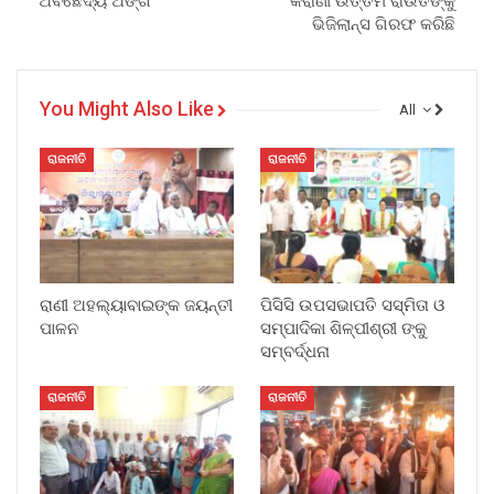
ଅବିଛେଦ୍ୟ ଅଙ୍ଗ
କିରାଣୀ ଉତ୍ତମ ରାଉତଙ୍କୁ
ଭିଜିଲାନ୍ସ ଗିରଫ କରିଛି
You Might Also Like
All
ରାଜନୀତି
ରାଜନୀତି
ରାଣୀ ଅହଲ୍ୟାବାଇଙ୍କ ଜୟନ୍ତୀ
ପିସିସି ଉପସଭାପତି ସସ୍ମିତା ଓ
ପାଳନ
ସମ୍ପାଦିକା ଶିଳ୍ପୀଶ୍ରୀ ଙ୍କୁ
ସମ୍ବର୍ଦ୍ଧନା
ରାଜନୀତି
ରାଜନୀତି