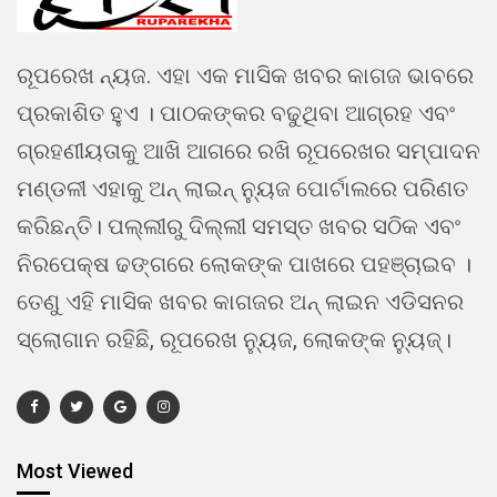
ରୂପରେଖ ନ୍ୟଜ. ଏହା ଏକ ମାସିକ ଖବର କାଗଜ ଭାବରେ
ପ୍ରକାଶିତ ହୁଏ । ପାଠକଙ୍କର ବଢୁଥିବା ଆଗ୍ରହ ଏବଂ
ଗ୍ରହଣୀୟତାକୁ ଆଖି ଆଗରେ ରଖି ରୂପରେଖର ସମ୍ପାଦନ
ମଣ୍ଡଳୀ ଏହାକୁ ଅନ୍ ଲାଇନ୍ ନ୍ୟୁଜ ପୋର୍ଟାଲରେ ପରିଣତ
କରିଛନ୍ତି। ପଲ୍ଲୀରୁ ଦିଲ୍ଲୀ ସମସ୍ତ ଖବର ସଠିକ ଏବଂ
ନିରପେକ୍ଷ ଢଙ୍ଗରେ ଲୋକଙ୍କ ପାଖରେ ପହଞ୍ଚାଇବ ।
ତେଣୁ ଏହି ମାସିକ ଖବର କାଗଜର ଅନ୍ ଲାଇନ ଏଡିସନର
ସ୍ଲୋଗାନ ରହିଛି, ରୂପରେଖ ନ୍ୟୁଜ, ଲୋକଙ୍କ ନ୍ୟୁଜ୍।
Most Viewed