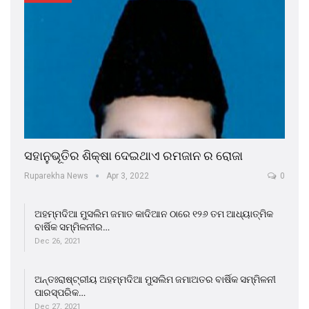
ସହାନୁଭୂତିର ଶିକ୍ଷା ଦେଇଥାଏ ରମଜାନ ର ରୋଜା
Ruparekha News
Apr 3, 2022
0
ଅହମ୍ମଦିଆ ମୁସଲିମ ଜମାତ କାଦିଆନ ଠାରେ ୧୨୬ ତମ ଆଧ୍ୟାତ୍ମିକ
ବାର୍ଷିକ ସମ୍ମିଳନୀର…
Dec 26, 2021
ଅନ୍ତଃରାଷ୍ଟ୍ରୀୟ ଅହମ୍ମଦିଆ ମୁସଲିମ ଜମାଅତର ବାର୍ଷିକ ସମ୍ମିଳନୀ
ପାରସ୍ପରିକ…
Dec 27, 2021