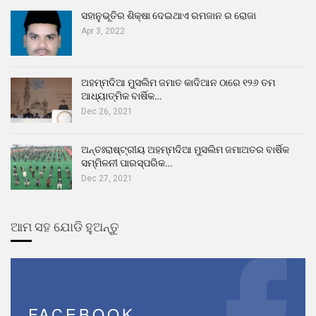
ସହାନୁଭୂତିର ଶିକ୍ଷା ଦେଇଥାଏ ରମଜାନ ର ରୋଜା
Apr 3, 2022
ଅହମ୍ମଦିଆ ମୁସଲିମ ଜମାତ କାଦିଆନ ଠାରେ ୧୨୬ ତମ
ଆଧ୍ୟାତ୍ମିକ ବାର୍ଷିକ…
Dec 26, 2021
ଅନ୍ତଃରାଷ୍ଟ୍ରୀୟ ଅହମ୍ମଦିଆ ମୁସଲିମ ଜମାଅତର ବାର୍ଷିକ
ସମ୍ମିଳନୀ ପାରସ୍ପରିକ…
Dec 27, 2021
ଆମ ସହ ଯୋଡି ହୁଅନ୍ତୁ
FACEBOOK