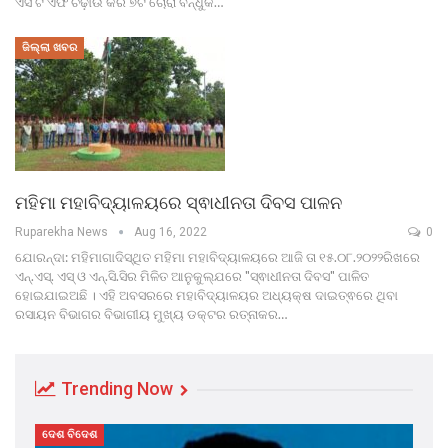
ଏସ ଟି ଏଫ ଚଢ଼ାଉ କରି ୭ଟି ଚୋରା ବନ୍ଧୁକ…
ଜିଲ୍ଲା ଖବର
ମହିମା ମହାବିଦ୍ୟାଳୟରେ ସ୍ଵାଧୀନତା ଦିବସ ପାଳନ
Ruparekha News
Aug 16, 2022
0
ଯୋରନ୍ଦା: ମହିମାଗାଦିସ୍ଥିତ ମହିମା ମହାବିଦ୍ୟାଳୟରେ ଆଜି ତା ୧୫.୦୮.୨୦୨୨ରିଖରେ
ଏନ୍.ଏସ୍. ଏସ୍ ଓ ଏନ୍.ସି.ସିର ମିଳିତ ଆନୁକୁଲ୍ଯରେ "ସ୍ଵାଧୀନତା ଦିବସ" ପାଳିତ
ହୋଇଯାଇଅଛି । ଏହି ଅବସରରେ ମହାବିଦ୍ୟାଳୟର ଅଧ୍ୟକ୍ଷ ଦାଇତ୍ଵରେ ଥିବା
ରସାୟନ ବିଭାଗର ବିଭାଗୀୟ ମୁଖ୍ୟ ଡକ୍ଟର ରତ୍ନାକର…
Trending Now
ଦେଶ ବିଦେଶ