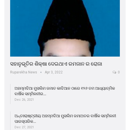
ସହାନୁଭୂତିର ଶିକ୍ଷା ଦେଇଥାଏ ରମଜାନ ର ରୋଜା
Ruparekha News
Apr 3, 2022
0
ଅହମ୍ମଦିଆ ମୁସଲିମ ଜମାତ କାଦିଆନ ଠାରେ ୧୨୬ ତମ ଆଧ୍ୟାତ୍ମିକ
ବାର୍ଷିକ ସମ୍ମିଳନୀର…
Dec 26, 2021
ଅନ୍ତଃରାଷ୍ଟ୍ରୀୟ ଅହମ୍ମଦିଆ ମୁସଲିମ ଜମାଅତର ବାର୍ଷିକ ସମ୍ମିଳନୀ
ପାରସ୍ପରିକ…
Dec 27, 2021