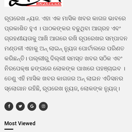
ରୂପରେଖ ନ୍ୟଜ. ଏହା ଏକ ମାସିକ ଖବର କାଗଜ ଭାବରେ
ପ୍ରକାଶିତ ହୁଏ । ପାଠକଙ୍କର ବଢୁଥିବା ଆଗ୍ରହ ଏବଂ
ଗ୍ରହଣୀୟତାକୁ ଆଖି ଆଗରେ ରଖି ରୂପରେଖର ସମ୍ପାଦନ
ମଣ୍ଡଳୀ ଏହାକୁ ଅନ୍ ଲାଇନ୍ ନ୍ୟୁଜ ପୋର୍ଟାଲରେ ପରିଣତ
କରିଛନ୍ତି। ପଲ୍ଲୀରୁ ଦିଲ୍ଲୀ ସମସ୍ତ ଖବର ସଠିକ ଏବଂ
ନିରପେକ୍ଷ ଢଙ୍ଗରେ ଲୋକଙ୍କ ପାଖରେ ପହଞ୍ଚାଇବ ।
ତେଣୁ ଏହି ମାସିକ ଖବର କାଗଜର ଅନ୍ ଲାଇନ ଏଡିସନର
ସ୍ଲୋଗାନ ରହିଛି, ରୂପରେଖ ନ୍ୟୁଜ, ଲୋକଙ୍କ ନ୍ୟୁଜ୍।
Most Viewed