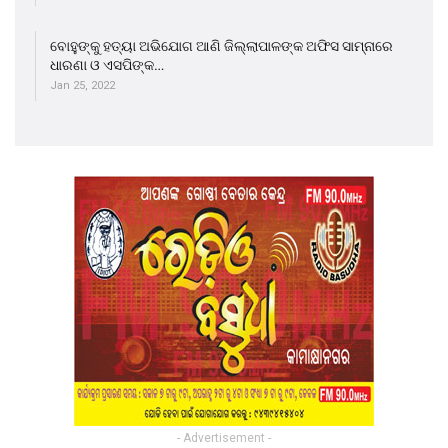
ବୋହୁଙ୍କୁ ହତ୍ୟା ଅଭିଯୋଗ ଆଣି ଜିଲ୍ଲାପାଳଙ୍କ ଅଫିସ ସାମ୍ନାରେ
ଧାରଣା ଓ ଏସପିଙ୍କ…
Jan 25, 2022
- Advertisement -