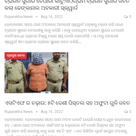
ବ୍ରାଉନ ସୁଗାର ବେପାରୀ କାବୁ:୩୦ଗ୍ରାମ ବ୍ରାଉନ ସୁଗାର ଜବତ
କଲା ଢେଙ୍କାନାଲ ଅବକାରୀ ସ୍କ୍ୱାର୍ଡ
Ruparekha News
Aug 16, 2022
0
ଢେଙ୍କାନାଳ: ସଦର ଥାନା ଅଂଚଳରେ ଅବକାରୀ ସ୍କ୍ୱାର୍ଡ ପକ୍ଷରୁ ଚଢ଼ାଉ କରି ଜଣେ
ବ୍ରାଉନ ସୁଗାର ବେପାରୀକୁ କାବୁ କରିଛି । କାବୁ ହୋଇଥିବା ବ୍ରାଉନ ସୁଗାର ବେପାରୀ
ବଳଦିଆବନ୍ଧ ଗ୍ରାମର ବିଷ୍ଣୁ ଚରଣ ସାହୁ ବୋଲି ଜଣାପଡିଛି । ତା ଠାରୁ ଅବକାରୀ
ସ୍କ୍ୱାର୍ଡ ୩୦ ଗ୍ରାମର ବ୍ରାଉନ ସୁଗାର ଜବତ କରିଛି…
ପ୍ରମୁଖ ଖବର
ଏସଟିଏଫ ର ଚଢ଼ାଉ: ୫ଟି ଦେଶୀ ପିସ୍ତଲ ସହ ଅଫୁଟା ଗୁଳି ଜବତ
Ruparekha News
Aug 16, 2022
0
ଢେଙ୍କାନାଳ: ଢେଙ୍କାନାଲ ସଦର ଥାନା ଅଂଚଳ ପାଲଟି ଯାଇଛି ଚୋରା ବନ୍ଧୁକ କାରବାରର
ହବ । ସଦର ଥାନା ଅଂଚଳରେ ଏସଟିଏଫ ର ଚଢ଼ାଉରେ ୫ଟି ଦେଶୀ ପିସ୍ତଲ ସହ ଅଫୁଟା
ଗୁଳି ଜବତ କରି ଜଣଙ୍କୁ କାବୁ କଲା ଏସ ଟି ଏଫ । ଗତ କିଛିଦିନ ପୂର୍ବେ ଭାପୁର ଅଂଚଳରୁ