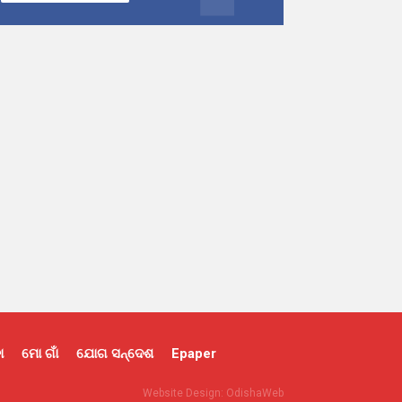
ା
ମୋ ଗାଁ
ଯୋଗ ସନ୍ଦେଶ
Epaper
Website Design:
OdishaWeb