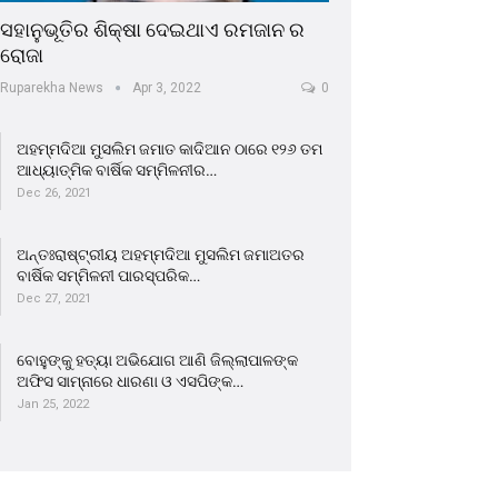
ସହାନୁଭୂତିର ଶିକ୍ଷା ଦେଇଥାଏ ରମଜାନ ର
ରୋଜା
Ruparekha News
Apr 3, 2022
0
ଅହମ୍ମଦିଆ ମୁସଲିମ ଜମାତ କାଦିଆନ ଠାରେ ୧୨୬ ତମ
ଆଧ୍ୟାତ୍ମିକ ବାର୍ଷିକ ସମ୍ମିଳନୀର…
Dec 26, 2021
ଅନ୍ତଃରାଷ୍ଟ୍ରୀୟ ଅହମ୍ମଦିଆ ମୁସଲିମ ଜମାଅତର
ବାର୍ଷିକ ସମ୍ମିଳନୀ ପାରସ୍ପରିକ…
Dec 27, 2021
ବୋହୁଙ୍କୁ ହତ୍ୟା ଅଭିଯୋଗ ଆଣି ଜିଲ୍ଲାପାଳଙ୍କ
ଅଫିସ ସାମ୍ନାରେ ଧାରଣା ଓ ଏସପିଙ୍କ…
Jan 25, 2022