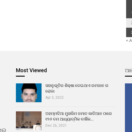
« J
Most Viewed
ଆମ
ସହାନୁଭୂତିର ଶିକ୍ଷା ଦେଇଥାଏ ରମଜାନ ର
ରୋଜା
Apr 3, 2022
ଅହମ୍ମଦିଆ ମୁସଲିମ ଜମାତ କାଦିଆନ ଠାରେ
୧୨୬ ତମ ଆଧ୍ୟାତ୍ମିକ ବାର୍ଷିକ…
Dec 26, 2021
ଖର