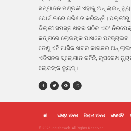
ସମ୍ପାଦନ ମଣ୍ଡଳୀ ଏହାକୁ ଅନ୍ ଲାଇନ୍ ନ୍ୟ
ପୋର୍ଟାଲରେ ପରିଣତ କରିଛନ୍ତି। ପଲ୍ଲୀରୁ
ଦିଲ୍ଲୀ ସମସ୍ତ ଖବର ସଠିକ ଏବଂ ନିରପେକ
ଢଙ୍ଗରେ ଲୋକଙ୍କ ପାଖରେ ପହଞ୍ଚାଇବ 
ତେଣୁ ଏହି ମାସିକ ଖବର କାଗଜର ଅନ୍ ଲା
ଏଡିସନର ସ୍ଲୋଗାନ ରହିଛି, ରୂପରେଖ ନ୍ୟୁ
ଲୋକଙ୍କ ନ୍ୟୁଜ୍।
ରାଜ୍ୟ ଖବର
ଜିଲ୍ଲା ଖବର
ରାଜନୀତି
© 2025- odishaweb. All Rights Reserved.