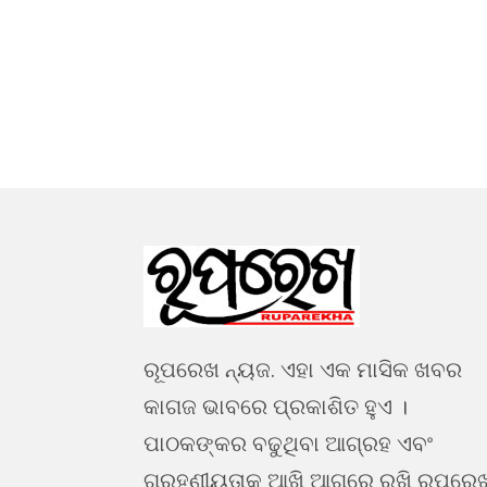
ରୂପରେଖ ନ୍ୟଜ. ଏହା ଏକ ମାସିକ ଖବର
କାଗଜ ଭାବରେ ପ୍ରକାଶିତ ହୁଏ ।
ପାଠକଙ୍କର ବଢୁଥିବା ଆଗ୍ରହ ଏବଂ
ଗ୍ରହଣୀୟତାକୁ ଆଖି ଆଗରେ ରଖି ରୂପରେ