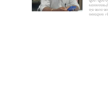
ଭୁବନ : ଭୁବନ 
ଯୋଗଦେଇଛନ୍ତି ।
ଙ୍କ ସମେତ ସମସ୍
ଜଣାଇଥିଲେ । ବ