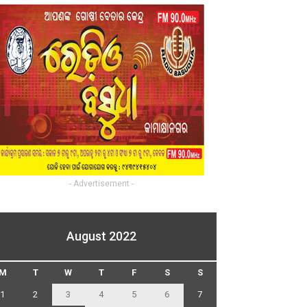
- Advertisement -
August 2022
M
T
W
T
F
S
S
1
2
3
4
5
6
7