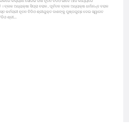
ବ୍ଲକରେ କଲ୍ୟାଣ ସୌରଭ ଦାଶ ନୂତନ ବିଡିଓ ଭାବେ ଆଜି କାର୍ଯ୍ୟରେ
 ବ୍ଲକ ଅଧ୍ୟକ୍ଷା ସିପ୍ରା ବରାଳ , ପୂର୍ବତନ ବ୍ଲକ ଅଧ୍ୟକ୍ଷ ଧର୍ମାନନ୍ଦ ବରାଳ
ତ କର୍ମଚାରୀ ନୂତନ ବିଡିଓ ଶ୍ରୀଯୁକ୍ତ ଦାଶଙ୍କୁ ପୁଷ୍ପଗୁଚ୍ଛ ଦେଇ ସ୍ୱାଗତ
ିଡିଓ ଶ୍ରୀ…