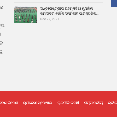
ୁଜ
ଅନ୍ତଃରାଷ୍ଟ୍ରୀୟ ଅହମ୍ମଦିଆ ମୁସଲିମ
ଜମାଅତର ବାର୍ଷିକ ସମ୍ମିଳନୀ ପାରସ୍ପରିକ…
Dec 27, 2021
୍ଷ
।
ଇନ
ଜ,
ଦେଶ ବିଦେଶ
ରୂପରେଖ ସ୍ପେଶାଲ
ରାଜନୀତି ଚଟଣି
ସମ୍ପାଦକୀୟ
କ୍ରୀଡ