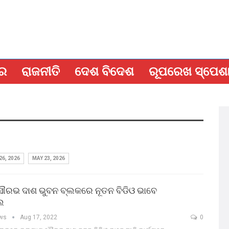
ବର
ରାଜନୀତି
ଦେଶ ବିଦେଶ
ରୂପରେଖ ସ୍ପେଶ
26, 2026
MAY 23, 2026
ୌରଭ ଦାଶ ଭୁବନ ବ୍ଲକରେ ନୂତନ ବିଡିଓ ଭାବେ
େ
ews
Aug 17, 2022
0