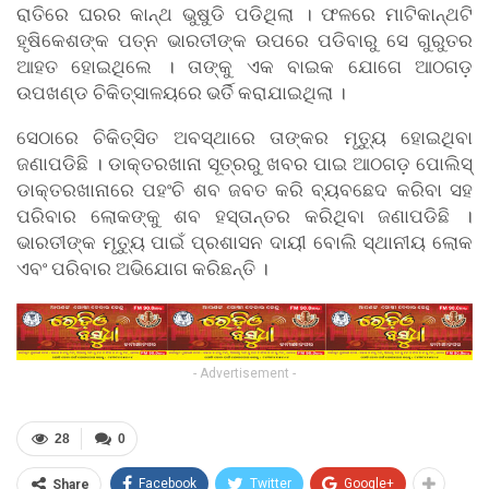
ରାତିରେ ଘରର କାନ୍ଥ ଭୁଷୁଡି ପଡିଥିଲା । ଫଳରେ ମାଟିକାନ୍ଥଟି
ହୃଷିକେଶଙ୍କ ପତ୍ନ ଭାରତୀଙ୍କ ଉପରେ ପଡିବାରୁ ସେ ଗୁରୁତର
ଆହତ ହୋଇଥିଲେ । ତାଙ୍କୁ ଏକ ବାଇକ ଯୋଗେ ଆଠଗଡ଼
ଉପଖଣ୍ଡ ଚିକିତ୍ସାଳୟରେ ଭର୍ତି କରାଯାଇଥିଲା ।
ସେଠାରେ ଚିକିତ୍ସିତ ଅବସ୍ଥାରେ ତାଙ୍କର ମୃତ୍ୟୁ ହୋଇଥିବା
ଜଣାପଡିଛି । ଡାକ୍ତରଖାନା ସୂତ୍ରରୁ ଖବର ପାଇ ଆଠଗଡ଼ ପୋଲିସ୍
ଡାକ୍ତରଖାନାରେ ପହଂଚି ଶବ ଜବତ କରି ବ୍ୟବଛେଦ କରିବା ସହ
ପରିବାର ଲୋକଙ୍କୁ ଶବ ହସ୍ତାନ୍ତର କରିଥିବା ଜଣାପଡିଛି ।
ଭାରତୀଙ୍କ ମୃତ୍ୟୁ ପାଇଁ ପ୍ରଶାସନ ଦାୟୀ ବୋଲି ସ୍ଥାନୀୟ ଲୋକ
ଏବଂ ପରିବାର ଅଭିଯୋଗ କରିଛନ୍ତି ।
- Advertisement -
28
0
Facebook
Twitter
Google+
Share