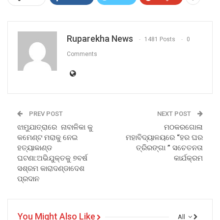
Ruparekha News
1481 Posts
0
Comments
PREV POST
NEXT POST
ଝାମୁଯାତ୍ରାରେ ନାବାଳିକା କୁ
ମଠକରଗୋଳା
କମେଣ୍ଟ ମରାକୁ ନେଇ
ମହାବିଦ୍ୟାଳୟରେ “ହର ଘର
ହତ୍ୟାକାଣ୍ଡ
ତ୍ରିରଙ୍ଗା ” ସଚେତନତା
ଘଟଣା:ଅଭିଯୁକ୍ତକୁ ୭ବର୍ଷ
କାର୍ଯକ୍ରମ
ସଶ୍ରମ କାରାଦଣ୍ଡାଦେଶ
ପ୍ରଦାନ
You Might Also Like
All