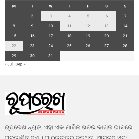
M
T
W
T
F
S
S
1
2
3
4
5
6
7
8
9
10
11
12
13
14
15
16
17
18
19
20
21
22
23
24
25
26
27
28
29
30
31
« Jul
Sep »
ରୂପରେଖ ନ୍ୟଜ. ଏହା ଏକ ମାସିକ ଖବର କାଗଜ ଭାବରେ
ପ୍ରକାଶିତ ହୁଏ । ପାଠକଙ୍କର ବଢୁଥିବା ଆଗ୍ରହ ଏବଂ