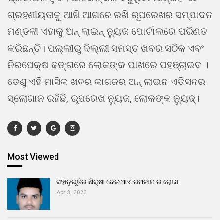
ଗ୍ରହଣୀୟତାକୁ ଆଖି ଆଗରେ ରଖି ରୂପରେଖର ସମ୍ପାଦନ
ମଣ୍ଡଳୀ ଏହାକୁ ଅନ୍ ଲାଇନ୍ ନ୍ୟୁଜ ପୋର୍ଟାଲରେ ପରିଣତ
କରିଛନ୍ତି। ପଲ୍ଲୀରୁ ଦିଲ୍ଲୀ ସମସ୍ତ ଖବର ସଠିକ ଏବଂ
ନିରପେକ୍ଷ ଢଙ୍ଗରେ ଲୋକଙ୍କ ପାଖରେ ପହଞ୍ଚାଇବ ।
ତେଣୁ ଏହି ମାସିକ ଖବର କାଗଜର ଅନ୍ ଲାଇନ ଏଡିସନର
ସ୍ଲୋଗାନ ରହିଛି, ରୂପରେଖ ନ୍ୟୁଜ, ଲୋକଙ୍କ ନ୍ୟୁଜ୍।
Most Viewed
ସହାନୁଭୂତିର ଶିକ୍ଷା ଦେଇଥାଏ ରମଜାନ ର ରୋଜା
Apr 3, 2022