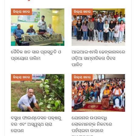
ଜିଲ୍ଲା ଖବର
ଜିଲ୍ଲା ଖବର
ଜୈବିକ ଖତ ସାର ପ୍ରସ୍ତୁତି ଓ
ଆଇଆଇଏମସି ଢେଙ୍କାନାଳରେ
ପ୍ରୟୋଗ ତାଲିମ
ଓଡ଼ିଆ ସାମ୍ବାଦିକତା ଦିବସ
ପାଳିତ
ଜିଲ୍ଲା ଖବର
ଜିଲ୍ଲା ଖବର
ବସୁଧା ଫାଉଣ୍ଡେସନ ପକ୍ଷରୁ
ଯୋଜନାର ଉପଲବ୍ଧି
ବର ଏବଂ ଅସ୍ୱସ୍ଥ ଚାରା
ଲୋକମାନଙ୍କ ନିକଟରେ
ରୋପଣ
ପହଁଚାଇବା ଉପରେ