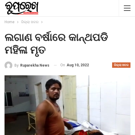
Home
ଜିଲ୍ଲା ଖବର
ଲଗାଣ ବର୍ଷାରେ କାନ୍ଥପଡି
ମହିଳା ମୃତ
On
Aug 10, 2022
By
Ruparekha News
ଜିଲ୍ଲା ଖବର