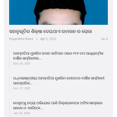
ସହାନୁଭୂତିର ଶିକ୍ଷା ଦେଇଥାଏ ରମଜାନ ର ରୋଜା
Ruparekha News
Apr 3, 2022
0
ଅହମ୍ମଦିଆ ମୁସଲିମ ଜମାତ କାଦିଆନ ଠାରେ ୧୨୬ ତମ ଆଧ୍ୟାତ୍ମିକ
ବାର୍ଷିକ ସମ୍ମିଳନୀର…
Dec 26, 2021
ଅନ୍ତଃରାଷ୍ଟ୍ରୀୟ ଅହମ୍ମଦିଆ ମୁସଲିମ ଜମାଅତର ବାର୍ଷିକ ସମ୍ମିଳନୀ
ପାରସ୍ପରିକ…
Dec 27, 2021
ବୋହୁଙ୍କୁ ହତ୍ୟା ଅଭିଯୋଗ ଆଣି ଜିଲ୍ଲାପାଳଙ୍କ ଅଫିସ ସାମ୍ନାରେ
ଧାରଣା ଓ ଏସପିଙ୍କ…
Jan 25, 2022