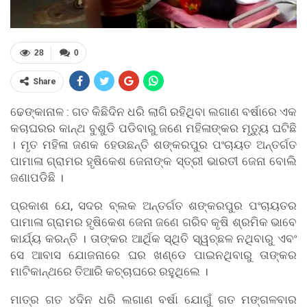
28
0
Share
ଢେଙ୍କାନାଳ : ଗତ କିଛିଦିନ ଧରି ଲାଗି ରହିଥିବା ଲଗାଣ ବର୍ଷାରେ ଏକ
କଚାଘରର କାନ୍ଥ ବୁଶୁଡି ପଡିବାରୁ ଜଣେ ମହିଳାଙ୍କର ମୃତ୍ୟୁ ଘଟିଛି
। ମୃତ ମହିଳା ଜଣକ ହେଉଛନ୍ତି ଶଙ୍କରପୁର ପଂଚାୟତ ଅନ୍ତର୍ଗତ
ପାମାଳା ଗ୍ରାମର ହୃଷିକେଶ ଜେନାଙ୍କ ସ୍ତ୍ରୀ ଭାରତୀ ଜେନା ବୋଲି
ଜଣାପଡିଛି ।
ପ୍ରକାଶ ଯେ, ସଦର ବ୍ଲକ ଅନ୍ତର୍ଗତ ଶଙ୍କରପୁର ପଂଚାୟତର
ପାମାଳା ଗ୍ରାମର ହୃଷିକେଶ ଜେନା ଜଣେ ଗରିବ କୃଷି ଶ୍ରମିକ ଭାବେ
କାର୍ଯ୍ୟ କରନ୍ତି । ତାଙ୍କର ଆର୍ଥିକ ସ୍ଥିତି ସ୍ୱଚ୍ଛଳ ନଥିବାରୁ ଏବଂ
ସେ ଆବାସ ଯୋଜନାରେ ଘର ଖଣ୍ଡେ ପାଇନଥିବାରୁ ତାଙ୍କର
ମାଟିକାନ୍ଥରେ ତିଆରି କଚ୍ଚାଘରେ ରହୁଥିଲେ ।
ମାତ୍ର ଗତ ୪ଦିନ ଧରି ଲଗାଣ ବର୍ଷା ଯୋଗୁଁ ଗତ ମଙ୍ଗଳବାର