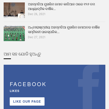
ଅହମ୍ମଦିଆ ମୁସଲିମ ଜମାତ କାଦିଆନ ଠାରେ ୧୨୬ ତମ
ଆଧ୍ୟାତ୍ମିକ ବାର୍ଷିକ…
Dec 26, 2021
ଅନ୍ତଃରାଷ୍ଟ୍ରୀୟ ଅହମ୍ମଦିଆ ମୁସଲିମ ଜମାଅତର ବାର୍ଷିକ
ସମ୍ମିଳନୀ ପାରସ୍ପରିକ…
Dec 27, 2021
ଆମ ସହ ଯୋଡି ହୁଅନ୍ତୁ
FACEBOOK
LIKES
LIKE OUR PAGE