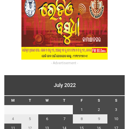
- Advertisement -
July 2022
M
T
W
T
F
S
S
1
2
3
4
5
6
7
8
9
10
11
12
13
14
15
16
17