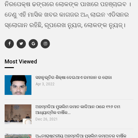
ନିରପେକ୍ଷ ଢଙ୍ଗରେ ଲୋକଙ୍କ ପାଖରେ ପହଞ୍ଚାଇବ ।
ତେଣୁ ଏହି ମାସିକ ଖବର କାଗଜର ଅନ୍ ଲାଇନ ଏଡିସନର
ସ୍ଲୋଗାନ ରହିଛି, ରୂପରେଖ ନ୍ୟୁଜ, ଲୋକଙ୍କ ନ୍ୟୁଜ୍।
Most Viewed
ସହାନୁଭୂତିର ଶିକ୍ଷା ଦେଇଥାଏ ରମଜାନ ର ରୋଜା
Apr 3, 2022
ଅହମ୍ମଦିଆ ମୁସଲିମ ଜମାତ କାଦିଆନ ଠାରେ ୧୨୬ ତମ
ଆଧ୍ୟାତ୍ମିକ ବାର୍ଷିକ…
Dec 26, 2021
ଅନ୍ତଃରାଷ୍ଟ୍ରୀୟ ଅହମ୍ମଦିଆ ମୁସଲିମ ଜମାଅତର ବାର୍ଷିକ