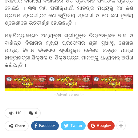
ସେହିପରି ବାଣିଜ୍ୟ ବିଭାଗରେ ଶତ ପ୍ରତିଶତ ଫଳାଫଳ ପ୍ରାପ୍ତ
ହୋଇଛି । ୩୩ ଜଣ ପରୀକ୍ଷାର୍ଥୀ ମାନଙ୍କ ମଧ୍ୟରୁ ୧୪ ଜଣ
ପ୍ରଥମ ଶ୍ରେଣୀ,୦୯ ଜଣ ଦ୍ୱିତୀୟ ଶ୍ରେଣୀ ଓ ୧୦ ଜଣ ତୃତୀୟ
ଶ୍ରେଣୀରେ ଉତ୍ତୀର୍ଣ୍ଣ ହୋଇଛନ୍ତି ।
ମହାବିଦ୍ୟାଳୟର ଅଧ୍ୟକ୍ଷ ଶ୍ରୀଯୁକ୍ତ ଚିତ୍ତରଞ୍ଜନ ଦାସ ଓ
ବାଣିଜ୍ୟ ବିଭାଗର ମୁଖ୍ୟ ପ୍ରଫେସର ଶ୍ରୀ ସୁଧାଂଶୁ ଶେଖର
ପାତ୍ର, ବିଜ୍ଞାନ ବିଭାଗର ଶ୍ରୀଯୁକ୍ତ କୈଳାସ ଚନ୍ଦ୍ର ପାତ୍ର
ଛାତ୍ରଛାତ୍ରୀ,ଶିକ୍ଷକ ଓ ଶିକ୍ଷୟତ୍ରୀ ମାନଙ୍କୁ ଧନ୍ୟବାଦ୍ ଅର୍ପଣ
କରିଛନ୍ତି ।
- Advertisement -
110
0
Facebook
Twitter
Google+
Share