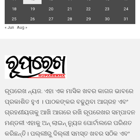
18
19
20
21
22
23
24
25
26
27
28
29
30
31
« Jun
Aug »
ରୂପରେଖ ନ୍ୟଜ. ଏହା ଏକ ମାସିକ ଖବର କାଗଜ ଭାବରେ
ପ୍ରକାଶିତ ହୁଏ । ପାଠକଙ୍କର ବଢୁଥିବା ଆଗ୍ରହ ଏବଂ
ଗ୍ରହଣୀୟତାକୁ ଆଖି ଆଗରେ ରଖି ରୂପରେଖର ସମ୍ପାଦନ
ମଣ୍ଡଳୀ ଏହାକୁ ଅନ୍ ଲାଇନ୍ ନ୍ୟୁଜ ପୋର୍ଟାଲରେ ପରିଣତ
କରିଛନ୍ତି। ପଲ୍ଲୀରୁ ଦିଲ୍ଲୀ ସମସ୍ତ ଖବର ସଠିକ ଏବଂ