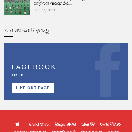
ସମ୍ମିଳନୀ ପାରସ୍ପରିକ…
Dec 27, 2021
ଆମ ସହ ଯୋଡି ହୁଅନ୍ତୁ
FACEBOOK
LIKES
LIKE OUR PAGE
ରାଜ୍ୟ ଖବର
ଜିଲ୍ଲା ଖବର
ରାଜନୀତି
ଦେଶ ବିଦେଶ