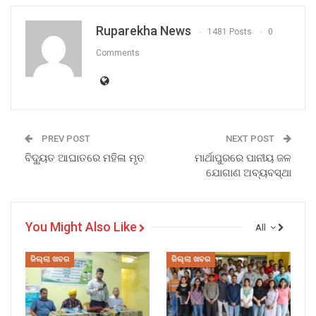
Ruparekha News
1481 Posts
0
Comments
PREV POST
NEXT POST
ବିଦ୍ୟୁତ ଆଘାତରେ ମହିଳା ମୃତ
ମାର୍ଥାପୁରରେ ପାନୀୟ ଜଳ
ଯୋଗାଣ ଅବ୍ୟବସ୍ଥା
You Might Also Like
All
ଜିଲ୍ଲା ଖବର
ଜିଲ୍ଲା ଖବର