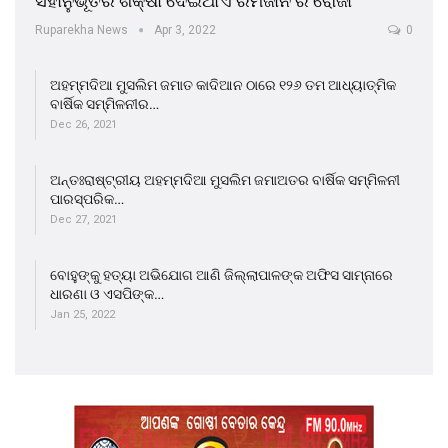
ସହାନୁଭୂତିର ଶିକ୍ଷା ଦେଇଥାଏ ରମଜାନ ର ରୋଜା
Ruparekha News
Apr 3, 2022
0
ଅହମ୍ମଦିଆ ମୁସଲିମ ଜମାତ କାଦିଆନ ଠାରେ ୧୨୬ ତମ ଆଧ୍ୟାତ୍ମିକ
ବାର୍ଷିକ ସମ୍ମିଳନୀର…
Dec 26, 2021
ଅନ୍ତଃରାଷ୍ଟ୍ରୀୟ ଅହମ୍ମଦିଆ ମୁସଲିମ ଜମାଅତର ବାର୍ଷିକ ସମ୍ମିଳନୀ
ପାରସ୍ପରିକ…
Dec 27, 2021
ବୋହୁଙ୍କୁ ହତ୍ୟା ଅଭିଯୋଗ ଆଣି ଜିଲ୍ଲାପାଳଙ୍କ ଅଫିସ ସାମ୍ନାରେ
ଧାରଣା ଓ ଏସପିଙ୍କ…
Jan 25, 2022