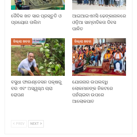
ଜୈବିକ ଖତ ସାର ପ୍ରସ୍ତୁତି ଓ
ଆଇଆଇଏମସି ଢେଙ୍କାନାଳରେ
ପ୍ରୟୋଗ ତାଲିମ
ଓଡ଼ିଆ ସାମ୍ବାଦିକତା ଦିବସ
ପାଳିତ
ଜିଲ୍ଲା ଖବର
ଜିଲ୍ଲା ଖବର
ବସୁଧା ଫାଉଣ୍ଡେସନ ପକ୍ଷରୁ
ଯୋଜନାର ଉପଲବ୍ଧି
ବର ଏବଂ ଅସ୍ୱସ୍ଥ ଚାରା
ଲୋକମାନଙ୍କ ନିକଟରେ
ରୋପଣ
ପହଁଚାଇବା ଉପରେ
ଆଲୋକପାତ
PREV
NEXT