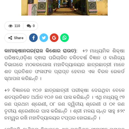
110
0
Share
କାମାକ୍ଷାନଗର(ରାଜ କିଶୋର ରାଉତ):
+୨ ମାଧ୍ୟମିକ ଶିକ୍ଷା
ପରିଷଦ,ଓଡ଼ିଶା ଦ୍ଵାରା ପରିଚାଳିତ ଚଳିତବର୍ଷ ବିଜ୍ଞାନ ଓ ବାଣିଜ୍ୟ
ବିଭାଗରେ ମଠକରଗୋଳା ମହାବିଦ୍ୟାଳୟର ଛାତ୍ରଛାତ୍ରୀ ମାନେ
ଶତ ପ୍ରତିଶତ ଫଳାଫଳ ପ୍ରାପ୍ତ ହେବାର ଏକ ବିରଳ ରେକର୍ଡ
ସ୍ଥାପନା କରିଛନ୍ତି ।
+୨ ବିଜ୍ଞାନରେ ୧୦୬ ଛାତ୍ରଛାତ୍ରୀ ପରୀକ୍ଷା ଦେଇଥିବା ବେଳେ
ଶତପ୍ରତିଶତ ଅର୍ଥାତ ୧୦୬ ଜଣ ପାସ କରିଛନ୍ତି । ଏଥି ମଧ୍ୟରୁ ୯୭
ଜଣ ପ୍ରଥମ ଶ୍ରେଣୀ, ୦୮ ଜଣ ଦ୍ୱିତୀୟ ଶ୍ରେଣୀ ଓ ୦୧ ଜଣ
ତୃତୀୟ ଶ୍ରେଣୀରେ ପାସ କରିଛନ୍ତି । ଶ୍ରୀ ମଳୟ ଚାନ୍ଦ ସାହୁ ୫୨୯
ନମ୍ୱର ରଖି ମହାବିଦ୍ୟାଳୟର ଟପ୍ପର ହୋଇଛନ୍ତି ।