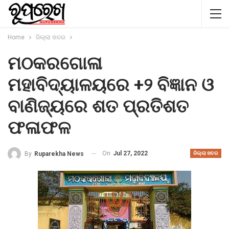
Home
ଜିଲ୍ଲା ଖବର
ମଠକରଗୋଳା
ମହାବିଦ୍ୟାଳୟରେ +୨ ବିଜ୍ଞାନ ଓ
ବାଣିଜ୍ୟରେ ଶତ ପ୍ରତିଶତ
ଫଳାଫଳ
On
Jul 27, 2022
By
Ruparekha News
ଜିଲ୍ଲା ଖବର