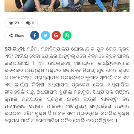
23
0
Share
ଯୋରନ୍ଦା:
ମହିମା ମହାବିଦ୍ୟାଳୟ ଯୋରନ୍ଦାର ଯୁବ ରେଡ କ୍ରସ
ଏବଂ ଜାତୀୟ ସେବା ଯୋଜନା ଆନୁକୁଲ୍ଯରେ ବନମହୋତ୍ସବ ପାଳନ
କରାଯାଇଅଛି I ଏହି ଉପଲକ୍ଷେ ଆୟୋଜିତ କାର୍ଯ୍ୟକ୍ରମରେ
କଲେଜର ଅଧ୍ୟକ୍ଷ ଡକ୍ଟର ସଦାନନ୍ଦ ମିଶ୍ର, ଯୁବ ରେଡ କ୍ରସ
ର ଉପଦେଷ୍ଟା ପ୍ରାଧ୍ୟାପକ ପ୍ରହଲ୍ଲାଦ କୁମାର ସ୍ଵାଇଁ, ଏନ ଏସ
ଏସ କାର୍ଯ୍ୟ ନିର୍ବାହୀ ଅଧ୍ୟାପକ ପ୍ରଜେଶ ଜେନା, ଅଧ୍ୟାପିକା
ଗୀତାଞ୍ଜଳି ସାହୁ, ଅଧ୍ୟାପକ ସୁଶୀଲ ମହାକୁଡ, ଅଧ୍ୟାପକ ରଞ୍ଜନ
କୁମାର ମହାପାତ୍ର ପ୍ରମୁଖ ଛାତ୍ର ଛାତ୍ରୀ ମାନଙ୍କୁ ବନ
ମହୋତ୍ସବ ସପ୍ତାହ ପାଳନର ଆବିମୁଖ୍ୟ ସମ୍ପର୍କରେ ଅବଗତ
କରାଇବା ସହିତ ବୃକ୍ଷ ହିଁ ଜୀବନ ଏବଂ ପ୍ରତ୍ଯେକ ନାଗରିକ ବୃକ୍ଷ
ରୋପଣ ପାଇଁ ଆଗେଇଆସିବା ଉଚିତ ବୋଲି ମତ ରଖିଥିଲେ ।