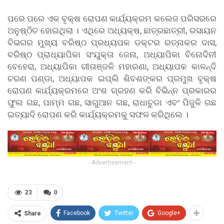
ପରେ ପରେ ଏକ ବୃକ୍ଷ ରୋପଣ କାର୍ଯ୍ୟକ୍ରମ କଲେଜ ପରିସରରେ
ଅନୁଷ୍ଠିତ ହୋଇଥିଲା । ଏଥିରେ ଅଧ୍ୟକ୍ଷ, ଛାତ୍ରଛାତ୍ରୀ, ରସାୟନ
ବିଭଗର ମୁଖ୍ୟ ବରିଷ୍ଠ ପ୍ରଧ୍ୟପକ ଡକ୍ଟର ରତ୍ନାକର ଦାସ,
ବରିଷ୍ଠ ପ୍ରାଧ୍ୟାପିକା ସଂଯୁକ୍ତା ଜେନା, ଅଧ୍ୟାପିକା ବିନୋଦିନୀ
ବେହେରା, ଅଧ୍ୟାପିକା ଗୀତାଞ୍ଜଳି ମହାରଣା, ଅଧ୍ୟାପକ କାଳନ୍ଦି
ଚରଣ ପଣ୍ଡା, ଅଧ୍ୟାପକ ଇପ୍ଲି ଶିବଶଙ୍କର ପ୍ରମୁଖ ବୃକ୍ଷ
ରୋପଣ କାର୍ଯ୍ୟକ୍ରମରେ ଅଂଶ ଗ୍ରହଣ କରି ବିଭିନ୍ନ ପ୍ରକାରର
ଫୁଲ ଗଛ, ପାମ୍ମ ଗଛ, ସାଗୁଆନ ଗଛ, ରାଧାଚୁଡା ଏବଂ ପିଜୁଳି ଗଛ
ଇତ୍ୟାଦି ରୋପଣ କରି କାର୍ଯ୍ୟକ୍ରମକୁ ସଫଳ କରିଥିଲେ ।
- Advertisement -
23
0
Facebook
Twitter
Google+
Share