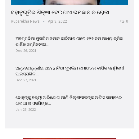
ସହାନୁଭୂତିର ଶିକ୍ଷା ଦେଇଥାଏ ରମଜାନ ର ରୋଜା
Ruparekha News
Apr 3, 2022
0
ଅହମ୍ମଦିଆ ମୁସଲିମ ଜମାତ କାଦିଆନ ଠାରେ ୧୨୬ ତମ ଆଧ୍ୟାତ୍ମିକ
ବାର୍ଷିକ ସମ୍ମିଳନୀର…
Dec 26, 2021
ଅନ୍ତଃରାଷ୍ଟ୍ରୀୟ ଅହମ୍ମଦିଆ ମୁସଲିମ ଜମାଅତର ବାର୍ଷିକ ସମ୍ମିଳନୀ
ପାରସ୍ପରିକ…
Dec 27, 2021
ବୋହୁଙ୍କୁ ହତ୍ୟା ଅଭିଯୋଗ ଆଣି ଜିଲ୍ଲାପାଳଙ୍କ ଅଫିସ ସାମ୍ନାରେ
ଧାରଣା ଓ ଏସପିଙ୍କ…
Jan 25, 2022