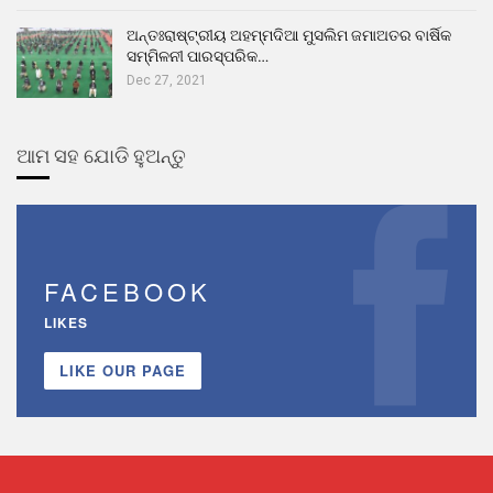
ଅନ୍ତଃରାଷ୍ଟ୍ରୀୟ ଅହମ୍ମଦିଆ ମୁସଲିମ ଜମାଅତର ବାର୍ଷିକ
ସମ୍ମିଳନୀ ପାରସ୍ପରିକ…
Dec 27, 2021
ଆମ ସହ ଯୋଡି ହୁଅନ୍ତୁ
FACEBOOK
LIKES
LIKE OUR PAGE