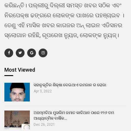
କରିଛନ୍ତି। ପଲ୍ଲୀରୁ ଦିଲ୍ଲୀ ସମସ୍ତ ଖବର ସଠିକ ଏବଂ
ନିରପେକ୍ଷ ଢଙ୍ଗରେ ଲୋକଙ୍କ ପାଖରେ ପହଞ୍ଚାଇବ ।
ତେଣୁ ଏହି ମାସିକ ଖବର କାଗଜର ଅନ୍ ଲାଇନ ଏଡିସନର
ସ୍ଲୋଗାନ ରହିଛି, ରୂପରେଖ ନ୍ୟୁଜ, ଲୋକଙ୍କ ନ୍ୟୁଜ୍।
Most Viewed
ସହାନୁଭୂତିର ଶିକ୍ଷା ଦେଇଥାଏ ରମଜାନ ର ରୋଜା
Apr 3, 2022
ଅହମ୍ମଦିଆ ମୁସଲିମ ଜମାତ କାଦିଆନ ଠାରେ ୧୨୬ ତମ
ଆଧ୍ୟାତ୍ମିକ ବାର୍ଷିକ…
Dec 26, 2021