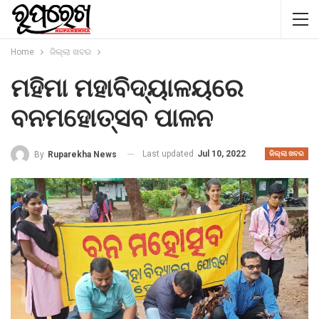
Home
ଜିଲ୍ଲା ଖବର
ମହିମା ମହାବିଦ୍ୟାଳୟରେ
ବନମହୋତ୍ସବ ପାଳନ
Last updated
Jul 10, 2022
By
Ruparekha News
ଜିଲ୍ଲା ଖବର