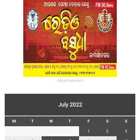
- Advertisement -
July 2022
M
T
W
T
F
S
S
1
2
3