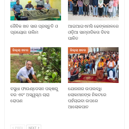
ଜୈବିକ ଖତ ସାର ପ୍ରସ୍ତୁତି ଓ
ଆଇଆଇଏମସି ଢେଙ୍କାନାଳରେ
ପ୍ରୟୋଗ ତାଲିମ
ଓଡ଼ିଆ ସାମ୍ବାଦିକତା ଦିବସ
ପାଳିତ
ଜିଲ୍ଲା ଖବର
ଜିଲ୍ଲା ଖବର
ବସୁଧା ଫାଉଣ୍ଡେସନ ପକ୍ଷରୁ
ଯୋଜନାର ଉପଲବ୍ଧି
ବର ଏବଂ ଅସ୍ୱସ୍ଥ ଚାରା
ଲୋକମାନଙ୍କ ନିକଟରେ
ରୋପଣ
ପହଁଚାଇବା ଉପରେ
ଆଲୋକପାତ
PREV
NEXT