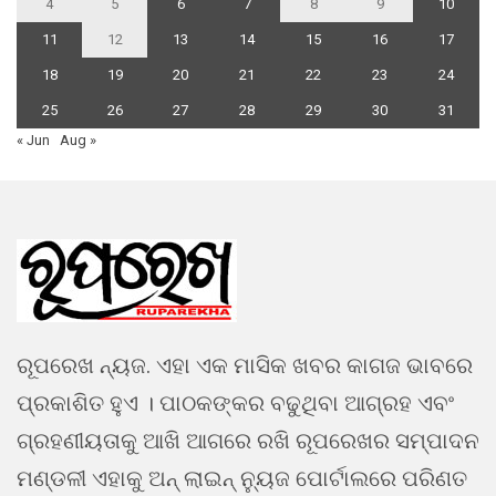
4
5
6
7
8
9
10
11
12
13
14
15
16
17
18
19
20
21
22
23
24
25
26
27
28
29
30
31
« Jun
Aug »
ରୂପରେଖ ନ୍ୟଜ. ଏହା ଏକ ମାସିକ ଖବର କାଗଜ ଭାବରେ
ପ୍ରକାଶିତ ହୁଏ । ପାଠକଙ୍କର ବଢୁଥିବା ଆଗ୍ରହ ଏବଂ
ଗ୍ରହଣୀୟତାକୁ ଆଖି ଆଗରେ ରଖି ରୂପରେଖର ସମ୍ପାଦନ
ମଣ୍ଡଳୀ ଏହାକୁ ଅନ୍ ଲାଇନ୍ ନ୍ୟୁଜ ପୋର୍ଟାଲରେ ପରିଣତ