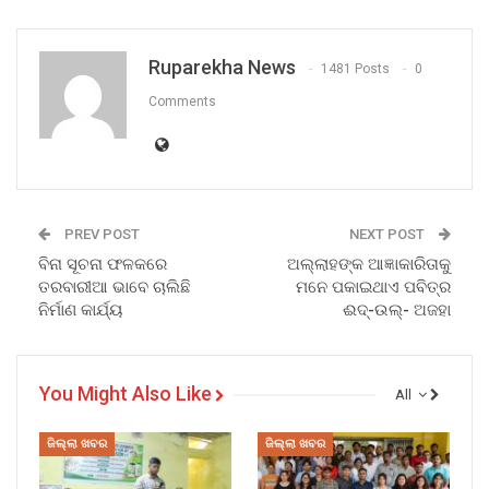
Ruparekha News
1481 Posts
0
Comments
PREV POST
NEXT POST
ବିନା ସୂଚନା ଫଳକରେ
ଅଲ୍ଲାହଙ୍କ ଆଜ୍ଞାକାରିତାକୁ
ତରବାରୀଆ ଭାବେ ଚାଲିଛି
ମନେ ପକାଇଥାଏ ପବିତ୍ର
ନିର୍ମାଣ କାର୍ଯ୍ୟ
ଈଦ୍-ଉଲ୍- ଅଜହା
You Might Also Like
All
ଜିଲ୍ଲା ଖବର
ଜିଲ୍ଲା ଖବର