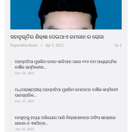
ସହାନୁଭୂତିର ଶିକ୍ଷା ଦେଇଥାଏ ରମଜାନ ର ରୋଜା
Ruparekha News
Apr 3, 2022
0
ଅହମ୍ମଦିଆ ମୁସଲିମ ଜମାତ କାଦିଆନ ଠାରେ ୧୨୬ ତମ ଆଧ୍ୟାତ୍ମିକ
ବାର୍ଷିକ ସମ୍ମିଳନୀର…
Dec 26, 2021
ଅନ୍ତଃରାଷ୍ଟ୍ରୀୟ ଅହମ୍ମଦିଆ ମୁସଲିମ ଜମାଅତର ବାର୍ଷିକ ସମ୍ମିଳନୀ
ପାରସ୍ପରିକ…
Dec 27, 2021
ବୋହୁଙ୍କୁ ହତ୍ୟା ଅଭିଯୋଗ ଆଣି ଜିଲ୍ଲାପାଳଙ୍କ ଅଫିସ ସାମ୍ନାରେ
ଧାରଣା ଓ ଏସପିଙ୍କ…
Jan 25, 2022