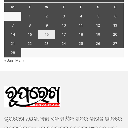
M
T
W
T
F
S
S
1
2
3
4
5
6
7
8
9
10
11
12
13
14
15
16
17
18
19
20
21
22
23
24
25
26
27
28
« Jan
Mar »
ରୂପରେଖ ନ୍ୟଜ. ଏହା ଏକ ମାସିକ ଖବର କାଗଜ ଭାବରେ