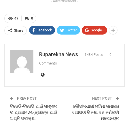
- Advertisement -
47
0
Facebook
Twitter
Google+
Share
Ruparekha News
1484 Posts
0
Comments
PREV POST
NEXT POST
ବିଜେଡି-ବିଜେପି ପାଇଁ ସମ୍ମାନ
କୌପୀନଧାରୀ ମହିମା ସମାଜର
ର ପ୍ରଶ୍ନ ,ମନ୍ତ୍ରୀଙ୍କ ପାଇଁ
ଗୋଷ୍ଠୀ ଭିକ୍ଷା ସହ କର୍ମକର୍ତା
ଅଗ୍ନି ପରୀକ୍ଷା
ମନୋନୟନ