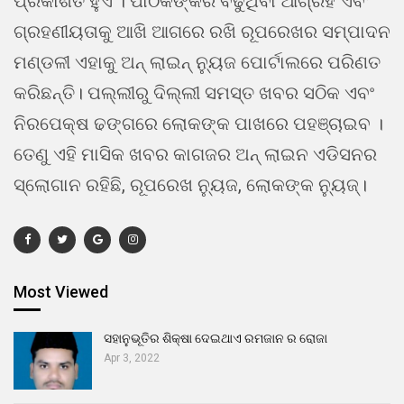
ପ୍ରକାଶିତ ହୁଏ । ପାଠକଙ୍କର ବଢୁଥିବା ଆଗ୍ରହ ଏବଂ
ଗ୍ରହଣୀୟତାକୁ ଆଖି ଆଗରେ ରଖି ରୂପରେଖର ସମ୍ପାଦନ
ମଣ୍ଡଳୀ ଏହାକୁ ଅନ୍ ଲାଇନ୍ ନ୍ୟୁଜ ପୋର୍ଟାଲରେ ପରିଣତ
କରିଛନ୍ତି। ପଲ୍ଲୀରୁ ଦିଲ୍ଲୀ ସମସ୍ତ ଖବର ସଠିକ ଏବଂ
ନିରପେକ୍ଷ ଢଙ୍ଗରେ ଲୋକଙ୍କ ପାଖରେ ପହଞ୍ଚାଇବ ।
ତେଣୁ ଏହି ମାସିକ ଖବର କାଗଜର ଅନ୍ ଲାଇନ ଏଡିସନର
ସ୍ଲୋଗାନ ରହିଛି, ରୂପରେଖ ନ୍ୟୁଜ, ଲୋକଙ୍କ ନ୍ୟୁଜ୍।
Most Viewed
ସହାନୁଭୂତିର ଶିକ୍ଷା ଦେଇଥାଏ ରମଜାନ ର ରୋଜା
Apr 3, 2022