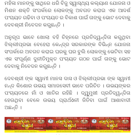
ମହିଳା ମାନଙ୍କୁ ସାଥିରେ ଧରି ବିଜୁ ସ୍ୱାସ୍ଥ୍ୟ କଲ୍ୟାଣ ଯୋଜନା ଓ
ମିଶନ ଶକ୍ତି ସଂପର୍କରେ ଲୋକଙ୍କୁ ଅବଗତ କରାଇ ଏକ ଆଦର୍ଶ
ପଂଚାୟତ ଗଢିବା ଓ ପଂଚାୟତ ର ବିକାଶ ପାଇଁ ତାଙ୍କୁ ଭୋଟ ଦେବାକୁ
ଦେବଶ୍ରୀ ନିବେଦନ କରୁଛନ୍ତି ।
ଅନୁରୂପ ଭାବେ ଖୋଲା ବହି ଚିହ୍ନରେ ପ୍ରତିଦ୍ୱନ୍ଦିତା କରୁଥିବା
ଝିଲ୍ଲୀପ୍ରଭା ବେହେରା କେନ୍ଦ୍ର ସରକାରଙ୍କ ବିଭିନ୍ନ ଯୋଜନା
ସଂପର୍କରେ ଅବଗତ କରାଇ ଘରକୁ ଘର ବୁଲି ଲୋକଙ୍କୁ ଭେଟିବା ସହ
ଏକ ସଂପୂର୍ଣ୍ଣ ଦୁନୀତିମୁକ୍ତ ପଂଚାୟତ ଗଠନ ପାଇଁ ତାଙ୍କୁ ଭୋଟ
ଦେବାକୁ ନିବେଦନ କରୁଛନ୍ତି ।
ଦେବଶ୍ରୀ ଙ୍କ ସ୍ୱାମୀ ମାନସ ଦାସ ଓ ଝିଲ୍ଲୀପ୍ରଭା ଙ୍କ ସ୍ୱାମୀ
ନନ୍ଦ କିଶୋର ଉଭୟ ସମାଜସେବୀ ଭାବେ ପରିଚିତ । ଉଭୟଙ୍କର
ପଂଚାୟତରେ ନାଁ ଓ ଖାତିର ରହିଛି । ଦ୍ୱୁମୁଖୀ ପ୍ରତିଦ୍ୱନ୍ଦିତା
ହେଉଥିବା ବେଳେ ଉଭୟ ପ୍ରାର୍ଥôନୀ ଜିତିବା ପାଇଁ ଆଶାବାଦୀ
ଅଛନ୍ତି ।