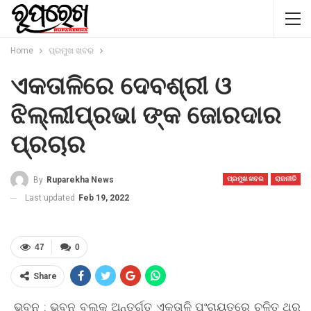
Home
ପ୍ରମୁଖ ଖବର
ଏକତାଳିରେ ଦେବଶ୍ରୀ ଓ
ଝିଲ୍ଲୀପ୍ରଭା ଙ୍କ ଜୋରଦାର
ପ୍ରଚାର
By
Ruparekha News
ପ୍ରମୁଖ ଖବର
ରାଜନୀତି
Last updated
Feb 19, 2022
47
0
Share
ଭୁବନ : ଭୁବନ ବ୍ଲକ ଅନ୍ତର୍ଗତ ଏକତାଳି ପଂଚାୟତରେ ଚଳିତ ଥର