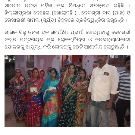
ସରପଂଚ ପଦବୀ ମହିଳା ଙ୍କ ନିମନ୍ତେ ସଂରକ୍ଷଣ ରହିଛି ।
ଝିଲ୍ଲୀପ୍ରଭା ବେହେରା (ଖୋଲାବହି ) , ଦେବଶ୍ରୀ ଦାସ (ମାଛ) ଓ
ରେଖାରାଣୀ ସାମଲ (ସୂର୍ଯ୍ୟ) ଚିହ୍ନରେ ପ୍ରତିଦ୍ୱନ୍ଦିତା କରୁଛନ୍ତି ।
ଶାସକ ବିଜୁ ଜନତା ଦଳ ସମର୍ଥôତ ପ୍ରାର୍ଥୀ ହୋଇଥିବାରୁ ଦେବଶ୍ରୀ
ନବୀନ ପଟ୍ଟନାୟକ ଙ୍କ ଲୋକପ୍ରିୟତା ଓ ଜନକଲ୍ୟାଣକାରୀ
ଯୋଜନାକୁ ଆୟୁଦ୍ଧ କରି ଲୋକଙ୍କୁ ଭେଟି ଆଶୀର୍ବାଦ ଲୋଡୁଛନ୍ତି ।