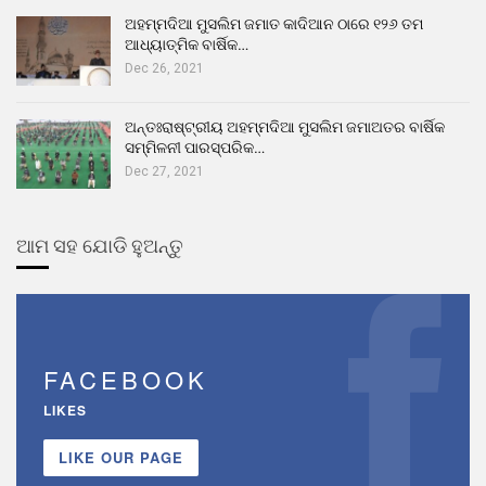
ଅହମ୍ମଦିଆ ମୁସଲିମ ଜମାତ କାଦିଆନ ଠାରେ ୧୨୬ ତମ
ଆଧ୍ୟାତ୍ମିକ ବାର୍ଷିକ…
Dec 26, 2021
ଅନ୍ତଃରାଷ୍ଟ୍ରୀୟ ଅହମ୍ମଦିଆ ମୁସଲିମ ଜମାଅତର ବାର୍ଷିକ
ସମ୍ମିଳନୀ ପାରସ୍ପରିକ…
Dec 27, 2021
ଆମ ସହ ଯୋଡି ହୁଅନ୍ତୁ
FACEBOOK
LIKES
LIKE OUR PAGE