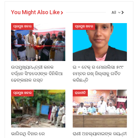
You Might Also Like
All
ପ୍ରମୁଖ ଖବର
ପ୍ରମୁଖ ଖବର
ଉପମୁଖ୍ୟମନ୍ତ୍ରୀ କନକ
ଇ – ଟେକ୍ ର ମୋନାଲିସା ୫୯୯
ବର୍ଦ୍ଧନ ସିଂହଦେଓଙ୍କ ଦିନିକିଆ
ନମ୍ବର ରଖ୍ ଜିଲ୍ଲାକୁ ଗର୍ବିତ
ଢେଙ୍କାନାଳ ଗସ୍ତ
କରିଛନ୍ତି
ପ୍ରମୁଖ ଖବର
ରାଜନୀତି
ଭାଗିରଥି ବିହାର ରେ
ରାଣୀ ଅହଲ୍ୟାବାଇଙ୍କ ଜୟନ୍ତୀ