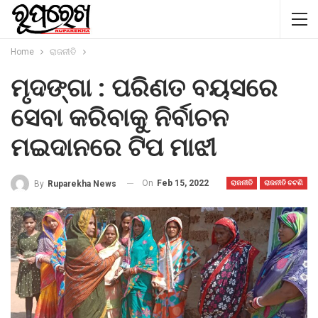
Home
ରାଜନୀତି
ମୃଦଙ୍ଗା : ପରିଣତ ବୟସରେ
ସେବା କରିବାକୁ ନିର୍ବାଚନ
ମଇଦାନରେ ଟିପ ମାଝୀ
On
Feb 15, 2022
By
Ruparekha News
ରାଜନୀତି
ରାଜନୀତି ଚଟଣି