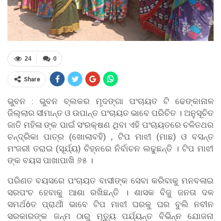
24
0
Share
ଭୁବନ : ଭୁବନ ବ୍ଲକର ମୃଦଙ୍ଗା ପଂଚାୟତ ଟି ଢେଙ୍କାନାଳ
ଜିଲ୍ଲାର ସୀମାନ୍ତ ଓ ଉପାନ୍ତ ପଂଚାୟତ ଭାବେ ପରିଚିତ । ଅନୁସୂଚିତ
ଜାତି ମହିଳା ଙ୍କ ପାଇଁ ସଂରକ୍ଷଣ ଥିବା ଏହି ପଂଚାୟତରେ ଚଳିତଥର
ଚନ୍ଦ୍ରିକା ପାତ୍ର (ଖୋଲାବହି) , ଟିପ ମାଝୀ (ମାଛ) ଓ ବସନ୍ତ
ମଂଜରୀ ତରାଇ (ସୂର୍ଯ୍ୟ) ଚିହ୍ନରେ ନିର୍ବାଚନ ଲଢୁଛନ୍ତି । ଟିପ ମାଝୀ
ଙ୍କ ବୟସ ପାଖାପାଖି ୬୫ ।
ପରିଣତ ବୟସରେ ପଂଚାୟତ ବାସୀଙ୍କ ସେବା କରିବାକୁ ମନବଳାଇ
ସରପଂଚ ହେବାକୁ ଆଶା ରଖିଛନ୍ତି । ଶାସକ ବିଜୁ ଜନତା ଦଳ
ସମର୍ଥôତ ପ୍ରାର୍ଥୀ ଭାବେ ଟିପ ମାଝୀ ଘରକୁ ଘର ବୁଲି ନବୀନ
ସରକାରଙ୍କ ଜନ୍ମ ଠାରୁ ମୃତ୍ୟୁ ପର୍ଯ୍ୟନ୍ତ ବିଭିନ୍ନ ଯୋଜନା