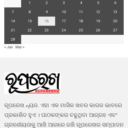
1
2
3
4
5
6
7
8
9
10
11
12
13
14
15
16
17
18
19
20
21
22
23
24
25
26
27
28
« Jan
Mar »
ରୂପରେଖ ନ୍ୟଜ. ଏହା ଏକ ମାସିକ ଖବର କାଗଜ ଭାବରେ
ପ୍ରକାଶିତ ହୁଏ । ପାଠକଙ୍କର ବଢୁଥିବା ଆଗ୍ରହ ଏବଂ
ଗ୍ରହଣୀୟତାକୁ ଆଖି ଆଗରେ ରଖି ରୂପରେଖର ସମ୍ପାଦନ