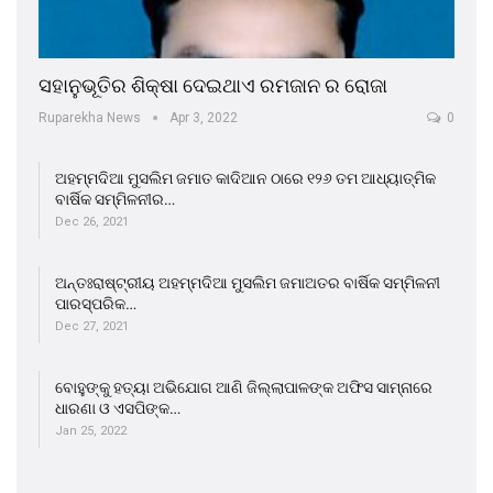
ସହାନୁଭୂତିର ଶିକ୍ଷା ଦେଇଥାଏ ରମଜାନ ର ରୋଜା
Ruparekha News
Apr 3, 2022
0
ଅହମ୍ମଦିଆ ମୁସଲିମ ଜମାତ କାଦିଆନ ଠାରେ ୧୨୬ ତମ ଆଧ୍ୟାତ୍ମିକ
ବାର୍ଷିକ ସମ୍ମିଳନୀର…
Dec 26, 2021
ଅନ୍ତଃରାଷ୍ଟ୍ରୀୟ ଅହମ୍ମଦିଆ ମୁସଲିମ ଜମାଅତର ବାର୍ଷିକ ସମ୍ମିଳନୀ
ପାରସ୍ପରିକ…
Dec 27, 2021
ବୋହୁଙ୍କୁ ହତ୍ୟା ଅଭିଯୋଗ ଆଣି ଜିଲ୍ଲାପାଳଙ୍କ ଅଫିସ ସାମ୍ନାରେ
ଧାରଣା ଓ ଏସପିଙ୍କ…
Jan 25, 2022