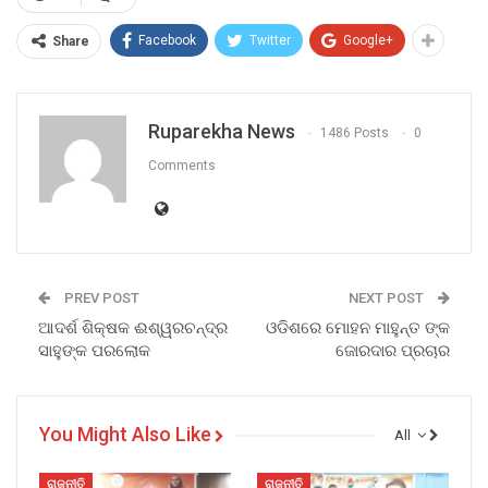
Facebook
Twitter
Google+
Share
Ruparekha News
1486 Posts
0
Comments
PREV POST
NEXT POST
ଆଦର୍ଶ ଶିକ୍ଷକ ଈଶ୍ୱରଚନ୍ଦ୍ର
ଓଡିଶରେ ମୋହନ ମାହୁନ୍ତ ଙ୍କ
ସାହୁଙ୍କ ପରଲୋକ
ଜୋରଦାର ପ୍ରଚାର
You Might Also Like
All
ରାଜନୀତି
ରାଜନୀତି