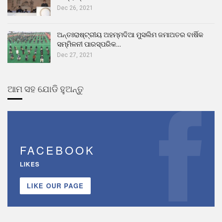
Dec 26, 2021
ଅନ୍ତଃରାଷ୍ଟ୍ରୀୟ ଅହମ୍ମଦିଆ ମୁସଲିମ ଜମାଅତର ବାର୍ଷିକ
ସମ୍ମିଳନୀ ପାରସ୍ପରିକ…
Dec 27, 2021
ଆମ ସହ ଯୋଡି ହୁଅନ୍ତୁ
FACEBOOK
LIKES
LIKE OUR PAGE