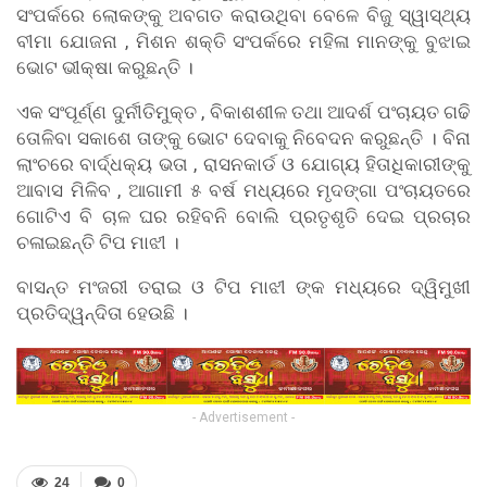
ସଂପର୍କରେ ଲୋକଙ୍କୁ ଅବଗତ କରାଉଥିବା ବେଳେ ବିଜୁ ସ୍ୱାସ୍ଥ୍ୟ
ବୀମା ଯୋଜନା , ମିଶନ ଶକ୍ତି ସଂପର୍କରେ ମହିଳା ମାନଙ୍କୁ ବୁଝାଇ
ଭୋଟ ଭୀକ୍ଷା କରୁଛନ୍ତି ।
ଏକ ସଂପୂର୍ଣ୍ଣ ଦୁର୍ନୀତିମୁକ୍ତ , ବିକାଶଶୀଳ ତଥା ଆଦର୍ଶ ପଂଚାୟତ ଗଢି
ତୋଳିବା ସକାଶେ ତାଙ୍କୁ ଭୋଟ ଦେବାକୁ ନିବେଦନ କରୁଛନ୍ତି । ବିନା
ଲାଂଚରେ ବାର୍ଦ୍ଧକ୍ୟ ଭତା , ରାସନକାର୍ଡ ଓ ଯୋଗ୍ୟ ହିତାଧିକାରୀଙ୍କୁ
ଆବାସ ମିଳିବ , ଆଗାମୀ ୫ ବର୍ଷ ମଧ୍ୟରେ ମୃଦଙ୍ଗା ପଂଚାୟତରେ
ଗୋଟିଏ ବି ଚାଳ ଘର ରହିବନି ବୋଲି ପ୍ରତୃଶୃତି ଦେଇ ପ୍ରଚାର
ଚଳାଇଛନ୍ତି ଟିପ ମାଝୀ ।
ବାସନ୍ତ ମଂଜରୀ ତରାଇ ଓ ଟିପ ମାଝୀ ଙ୍କ ମଧ୍ୟରେ ଦ୍ୱିମୁଖୀ
ପ୍ରତିଦ୍ୱନ୍ଦିତା ହେଉଛି ।
- Advertisement -
24
0