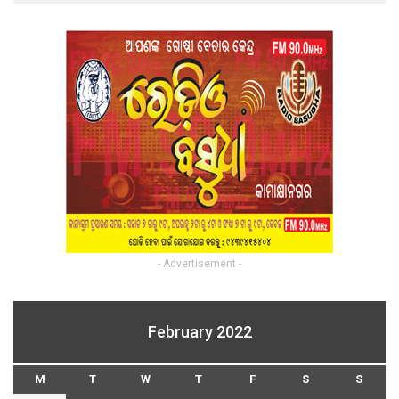
- Advertisement -
February 2022
M
T
W
T
F
S
S