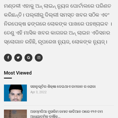
ମଣ୍ଡଳୀ ଏହାକୁ ଅନ୍ ଲାଇନ୍ ନ୍ୟୁଜ ପୋର୍ଟାଲରେ ପରିଣତ
କରିଛନ୍ତି। ପଲ୍ଲୀରୁ ଦିଲ୍ଲୀ ସମସ୍ତ ଖବର ସଠିକ ଏବଂ
ନିରପେକ୍ଷ ଢଙ୍ଗରେ ଲୋକଙ୍କ ପାଖରେ ପହଞ୍ଚାଇବ ।
ତେଣୁ ଏହି ମାସିକ ଖବର କାଗଜର ଅନ୍ ଲାଇନ ଏଡିସନର
ସ୍ଲୋଗାନ ରହିଛି, ରୂପରେଖ ନ୍ୟୁଜ, ଲୋକଙ୍କ ନ୍ୟୁଜ୍।
Most Viewed
ସହାନୁଭୂତିର ଶିକ୍ଷା ଦେଇଥାଏ ରମଜାନ ର ରୋଜା
Apr 3, 2022
ଅହମ୍ମଦିଆ ମୁସଲିମ ଜମାତ କାଦିଆନ ଠାରେ ୧୨୬ ତମ
ଆଧ୍ୟାତ୍ମିକ ବାର୍ଷିକ…