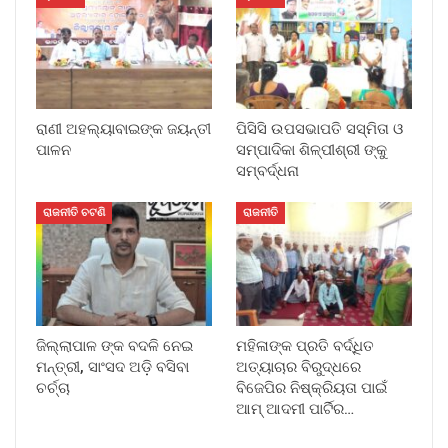
ରାଣୀ ଅହଲ୍ୟାବାଇଙ୍କ ଜୟନ୍ତୀ
ପିସିସି ଉପସଭାପତି ସସ୍ମିତା ଓ
ପାଳନ
ସମ୍ପାଦିକା ଶିଳ୍ପୀଶ୍ରୀ ଙ୍କୁ
ସମ୍ବର୍ଦ୍ଧନା
ରାଜନୀତି ଚଟଣି
ରାଜନୀତି
ଜିଲ୍ଲାପାଳ ଙ୍କ ବଦଳି ନେଇ
ମହିଳାଙ୍କ ପ୍ରତି ବର୍ଦ୍ଧିତ
ମନ୍ତ୍ରୀ, ସାଂସଦ ଅଡ଼ି ବସିବା
ଅତ୍ୟାଚାର ବିରୁଦ୍ଧରେ
ଚର୍ଚ୍ଚା
ବିଜେପିର ନିଷ୍କ୍ରିୟତା ପାଇଁ
ଆମ୍ ଆଦମୀ ପାର୍ଟିର…