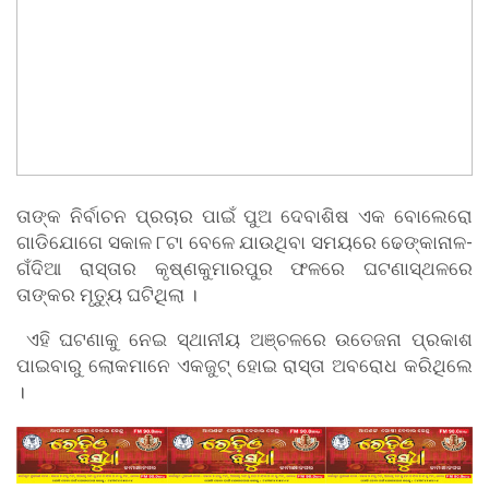
ତାଙ୍କ ନିର୍ବାଚନ ପ୍ରଚାର ପାଇଁ ପୁଅ ଦେବାଶିଷ ଏକ ବୋଲେରୋ
ଗାଡିଯୋଗେ ସକାଳ ୮ଟା ବେଳେ ଯାଉଥିବା ସମୟରେ ଢେଙ୍କାନାଳ-
ଗଁଦିଆ ରାସ୍ତାର କୃଷ୍ଣକୁମାରପୁର ଫଳରେ ଘଟଣାସ୍ଥଳରେ
ତାଙ୍କର ମୃତ୍ୟୁ ଘଟିଥିଲା ।
ଏହି ଘଟଣାକୁ ନେଇ ସ୍ଥାନୀୟ ଅଞ୍ଚଳରେ ଉତେଜନା ପ୍ରକାଶ
ପାଇବାରୁ ଲୋକମାନେ ଏକଜୁଟ୍ ହୋଇ ରାସ୍ତା ଅବରୋଧ କରିଥିଲେ
।