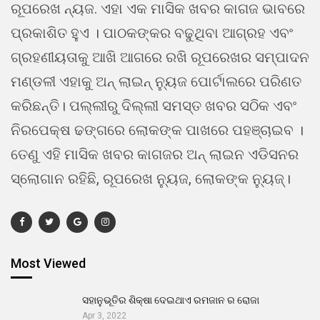
ରୂପରେଖ ନ୍ୟଜ. ଏହା ଏକ ମାସିକ ଖବର କାଗଜ ଭାବରେ
ପ୍ରକାଶିତ ହୁଏ । ପାଠକଙ୍କର ବଢୁଥିବା ଆଗ୍ରହ ଏବଂ
ଗ୍ରହଣୀୟତାକୁ ଆଖି ଆଗରେ ରଖି ରୂପରେଖର ସମ୍ପାଦନ
ମଣ୍ଡଳୀ ଏହାକୁ ଅନ୍ ଲାଇନ୍ ନ୍ୟୁଜ ପୋର୍ଟାଲରେ ପରିଣତ
କରିଛନ୍ତି। ପଲ୍ଲୀରୁ ଦିଲ୍ଲୀ ସମସ୍ତ ଖବର ସଠିକ ଏବଂ
ନିରପେକ୍ଷ ଢଙ୍ଗରେ ଲୋକଙ୍କ ପାଖରେ ପହଞ୍ଚାଇବ ।
ତେଣୁ ଏହି ମାସିକ ଖବର କାଗଜର ଅନ୍ ଲାଇନ ଏଡିସନର
ସ୍ଲୋଗାନ ରହିଛି, ରୂପରେଖ ନ୍ୟୁଜ, ଲୋକଙ୍କ ନ୍ୟୁଜ୍।
Most Viewed
ସହାନୁଭୂତିର ଶିକ୍ଷା ଦେଇଥାଏ ରମଜାନ ର ରୋଜା
Apr 3, 2022