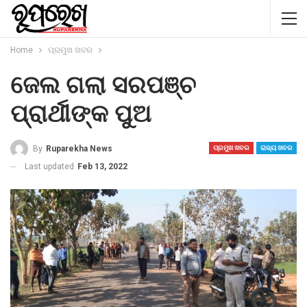
Home
ପ୍ରମୁଖ ଖବର
ଜେଲ ଗଲା ସରପଞ୍ଚ
ପ୍ରାର୍ଥୀଙ୍କ ପୁଅ
By
Ruparekha News
ପ୍ରମୁଖ ଖବର
ରାଜ୍ୟ ଖବର
Last updated
Feb 13, 2022