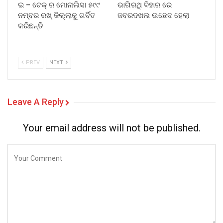
ଇ – ଟେକ୍ ର ମୋନାଲିସା ୫୯୯
ଭାଗିରଥି ବିହାର ରେ
ନମ୍ବର ରଖ୍ ଜିଲ୍ଲାକୁ ଗର୍ବିତ
ଜବରଦଖଲ ଉଛେଦ ହେଲା
କରିଛନ୍ତି
PREV
NEXT
Leave A Reply
Your email address will not be published.