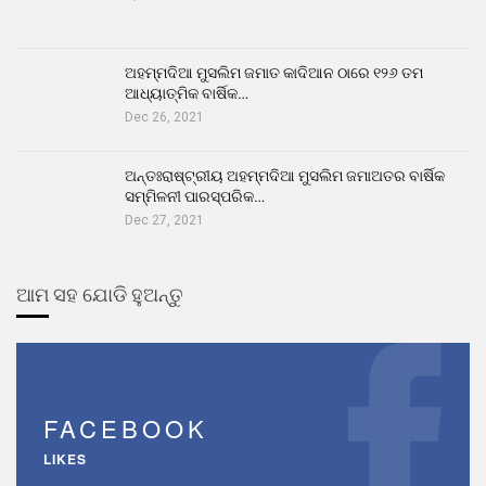
ଅହମ୍ମଦିଆ ମୁସଲିମ ଜମାତ କାଦିଆନ ଠାରେ ୧୨୬ ତମ
ଆଧ୍ୟାତ୍ମିକ ବାର୍ଷିକ…
Dec 26, 2021
ଅନ୍ତଃରାଷ୍ଟ୍ରୀୟ ଅହମ୍ମଦିଆ ମୁସଲିମ ଜମାଅତର ବାର୍ଷିକ
ସମ୍ମିଳନୀ ପାରସ୍ପରିକ…
Dec 27, 2021
ଆମ ସହ ଯୋଡି ହୁଅନ୍ତୁ
FACEBOOK
LIKES