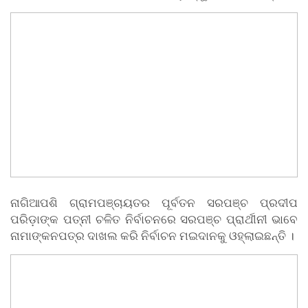
ନାଗିଆପଶି ଗ୍ରାମପଞ୍ଚାୟତର ପୂର୍ବତନ ସରପଞ୍ଚ ପ୍ରଦୀପ
ପରିଡ଼ାଙ୍କ ପତ୍ନୀ ଚଳିତ ନିର୍ବାଚନରେ ସରପଞ୍ଚ ପ୍ରାର୍ଥୀନୀ ଭାବେ
ନାମାଙ୍କନପତ୍ର ଦାଖଲ କରି ନିର୍ବାଚନ ମଇଦାନକୁ ଓହ୍ଲାଇଛନ୍ତି ।