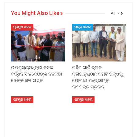
You Might Also Like
All
ପ୍ରମୁଖ ଖବର
ରାଜ୍ୟ ଖବର
ଉପମୁଖ୍ୟମନ୍ତ୍ରୀ କନକ
ମହିମାଗାଦି ବ୍ଲକ
ବର୍ଦ୍ଧନ ସିଂହଦେଓଙ୍କ ଦିନିକିଆ
କ୍ରିୟାନୁଷ୍ଠାନ କମିଟି ପକ୍ଷରୁ
ଢେଙ୍କାନାଳ ଗସ୍ତ
ଯୋଗାଣ ମନ୍ତ୍ରୀଙ୍କୁ
ଦାବିପତ୍ର ପ୍ରଦାନ
ପ୍ରମୁଖ ଖବର
ପ୍ରମୁଖ ଖବର