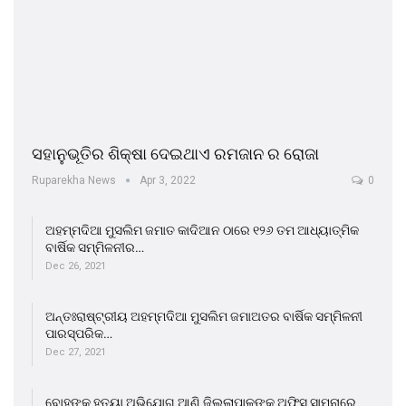
ସହାନୁଭୂତିର ଶିକ୍ଷା ଦେଇଥାଏ ରମଜାନ ର ରୋଜା
Ruparekha News
Apr 3, 2022
0
ଅହମ୍ମଦିଆ ମୁସଲିମ ଜମାତ କାଦିଆନ ଠାରେ ୧୨୬ ତମ ଆଧ୍ୟାତ୍ମିକ
ବାର୍ଷିକ ସମ୍ମିଳନୀର…
Dec 26, 2021
ଅନ୍ତଃରାଷ୍ଟ୍ରୀୟ ଅହମ୍ମଦିଆ ମୁସଲିମ ଜମାଅତର ବାର୍ଷିକ ସମ୍ମିଳନୀ
ପାରସ୍ପରିକ…
Dec 27, 2021
ବୋହୁଙ୍କୁ ହତ୍ୟା ଅଭିଯୋଗ ଆଣି ଜିଲ୍ଲାପାଳଙ୍କ ଅଫିସ ସାମ୍ନାରେ