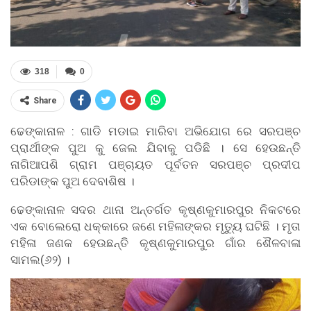
318
0
Share
ଢେଙ୍କାନାଳ : ଗାଡି ମଡାଇ ମାରିବା ଅଭିଯୋଗ ରେ ସରପଞ୍ଚ
ପ୍ରାର୍ଥୀଙ୍କ ପୁଅ କୁ ଜେଲ ଯିବାକୁ ପଡିଛି । ସେ ହେଉଛନ୍ତି
ନାଗିଆପଶି ଗ୍ରାମ ପଞ୍ଚାୟତ ପୂର୍ବତନ ସରପଞ୍ଚ ପ୍ରଦୀପ
ପରିଡାଙ୍କ ପୁଅ ଦେବାଶିଷ ।
ଢେଙ୍କାନାଳ ସଦର ଥାନା ଅନ୍ତର୍ଗତ କୃଷ୍ଣକୁମାରପୁର ନିକଟରେ
ଏକ ବୋଲେରୋ ଧକ୍କାରେ ଜଣେ ମହିଳାଙ୍କର ମୃତ୍ୟୁ ଘଟିଛି । ମୃତା
ମହିଳା ଜଣକ ହେଉଛନ୍ତି କୃଷ୍ଣକୁମାରପୁର ଗାଁର ଶୈଳବାଳା
ସାମଲ(୬୨) ।