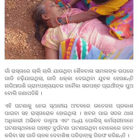
ଗାଁ ରାସ୍ତାରେ ଚାଲି ଚାଲି ଯାଉଥିବା ଶୈଳବାଳା ସାମଲଙ୍କ ଉପରେ
ଗାଡି ଚଢ଼ିଯାଇଥିଲା, ଗାଡି ଧକ୍କା ଦେଇଥିବା ଯୁବକ ହେଉଛନ୍ତି
ନାଗିଆପଶି ଗ୍ରାମପଞ୍ଚାୟତର ଜନୈକା ସରପଞ୍ଚ ପ୍ରାର୍ଥୀଙ୍କ ପୁଅ
ବୋଲି ଜଣାପଡିଛି ।
ଏହି ଘଟଣାକୁ ନେଇ ସ୍ଥାନୀୟ ଅଂଚଳରେ ଉତେଜନା ପ୍ରକାଶ
ପାଇବା ସହ ରାସ୍ତାରୋକ ହୋଇଥିଲା । ଖବର ପାଇ ସଦର ଥାନା
ଅଧିକାରୀ ଅଭିନବ ଡାଳୁଆ ଏବଂ ଅନ୍ୟ ପୋଲିସ୍ କର୍ମଚାରୀମାନେ
ଘଟଣାସ୍ଥଳରେ ପହଞ୍ଚ ଦୁର୍ଘଟଣା ଘଟଣାଇଥିବା ବୋଲେରେ ଜବତ
କରିବା ସହ ଗାଡି ଚାଳକ ଦେବାଶିଷ ପରିଡ଼ାଙ୍କୁ ଗିରଫ କରିଛନ୍ତି ।