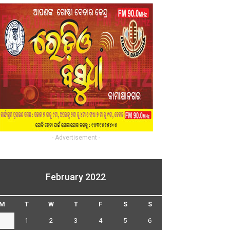
- Advertisement -
February 2022
M
T
W
T
F
S
S
1
2
3
4
5
6