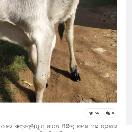
56
0
ାରେ ଏଫ୍‌ଏମ୍‌ଡି(ଫୁଡ୍ ମାଉଥ ଡିଜିଜ) ନାମକ ଏକ ପ୍ରକାର