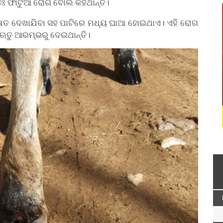
 ଫାଟୁଆ ରୋଗ ବୋଲି କହିଥାନ୍ତି।
୍ଷତ ଦେଖାଯିବା ସହ ପାଟିରେ ମଧ୍ୟ ଘାଆ ହୋଇଥାଏ। ଏହି ରୋଗ
ତଋତୁ ଆରମ୍ଭରୁ ଦେଇଥାନ୍ତି।