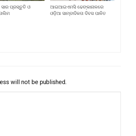
ସାର ପ୍ରସ୍ତୁତି ଓ
ଆଇଆଇଏମସି ଢେଙ୍କାନାଳରେ
ାଲିମ
ଓଡ଼ିଆ ସାମ୍ବାଦିକତା ଦିବସ ପାଳିତ
ess will not be published.