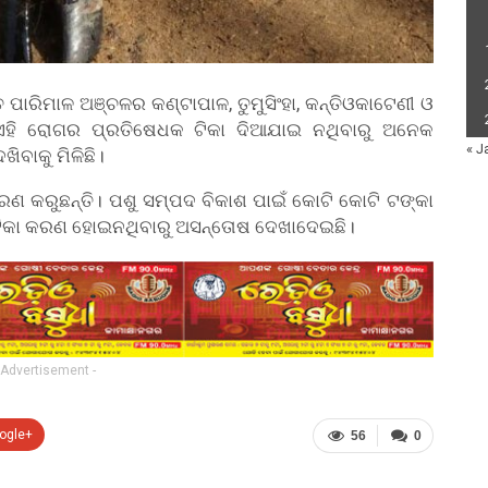
ତ ପାରିମାଳ ଅଞ୍ଚଳର କଣ୍ଟାପାଳ, ତୁମୁସିଂହା, କନ୍ତିଓକାଟେଣୀ ଓ
ୁ ଏହି ରୋଗର ପ୍ରତିଷେଧକ ଟିକା ଦିଆଯାଇ ନଥିବାରୁ ଅନେକ
« J
ବାକୁ ମିଳିଛି।
ଣ କରୁଛନ୍ତି। ପଶୁ ସମ୍ପଦ ବିକାଶ ପାଇଁ କୋଟି କୋଟି ଟଙ୍କା
ଟିକା କରଣ ହୋଇନଥିବାରୁ ଅସନ୍ତୋଷ ଦେଖାଦେଇଛି।
 Advertisement -
ogle+
56
0