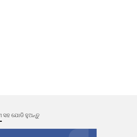
 ସହ ଯୋଡି ହୁଅନ୍ତୁ