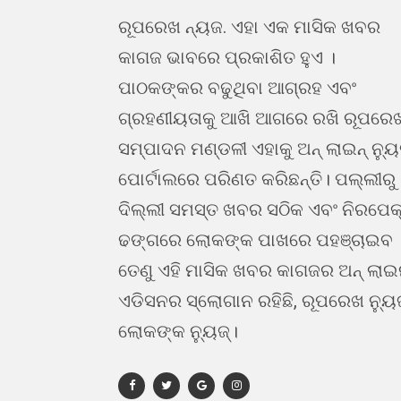
ରୂପରେଖ ନ୍ୟଜ. ଏହା ଏକ ମାସିକ ଖବର
କାଗଜ ଭାବରେ ପ୍ରକାଶିତ ହୁଏ ।
ପାଠକଙ୍କର ବଢୁଥିବା ଆଗ୍ରହ ଏବଂ
ଗ୍ରହଣୀୟତାକୁ ଆଖି ଆଗରେ ରଖି ରୂପରେ
ସମ୍ପାଦନ ମଣ୍ଡଳୀ ଏହାକୁ ଅନ୍ ଲାଇନ୍ ନ୍ୟ
ପୋର୍ଟାଲରେ ପରିଣତ କରିଛନ୍ତି। ପଲ୍ଲୀରୁ
ଦିଲ୍ଲୀ ସମସ୍ତ ଖବର ସଠିକ ଏବଂ ନିରପେକ
ଢଙ୍ଗରେ ଲୋକଙ୍କ ପାଖରେ ପହଞ୍ଚାଇବ 
ତେଣୁ ଏହି ମାସିକ ଖବର କାଗଜର ଅନ୍ ଲା
ଏଡିସନର ସ୍ଲୋଗାନ ରହିଛି, ରୂପରେଖ ନ୍ୟୁ
ଲୋକଙ୍କ ନ୍ୟୁଜ୍।