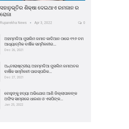
ସହାନୁଭୂତିର ଶିକ୍ଷା ଦେଇଥାଏ ରମଜାନ ର
ରୋଜା
Ruparekha News
Apr 3, 2022
0
ଅହମ୍ମଦିଆ ମୁସଲିମ ଜମାତ କାଦିଆନ ଠାରେ ୧୨୬ ତମ
ଆଧ୍ୟାତ୍ମିକ ବାର୍ଷିକ ସମ୍ମିଳନୀର…
Dec 26, 2021
ଅନ୍ତଃରାଷ୍ଟ୍ରୀୟ ଅହମ୍ମଦିଆ ମୁସଲିମ ଜମାଅତର
ବାର୍ଷିକ ସମ୍ମିଳନୀ ପାରସ୍ପରିକ…
Dec 27, 2021
ବୋହୁଙ୍କୁ ହତ୍ୟା ଅଭିଯୋଗ ଆଣି ଜିଲ୍ଲାପାଳଙ୍କ
ଅଫିସ ସାମ୍ନାରେ ଧାରଣା ଓ ଏସପିଙ୍କ…
Jan 25, 2022