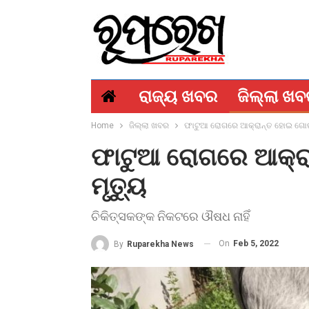
ରାଜ୍ୟ ଖବର
ଜିଲ୍ଲା ଖ
Home
ଜିଲ୍ଲା ଖବର
ଫାଟୁଆ ରୋଗରେ ଆକ୍ରାନ୍ତ ହୋଇ ଗୋରୁ
ଫାଟୁଆ ରୋଗରେ ଆକ୍ର
ମୃତ୍ୟୁ
ଚିକିତ୍ସକଙ୍କ ନିକଟରେ ଔଷଧ ନାହିଁ
On
Feb 5, 2022
By
Ruparekha News