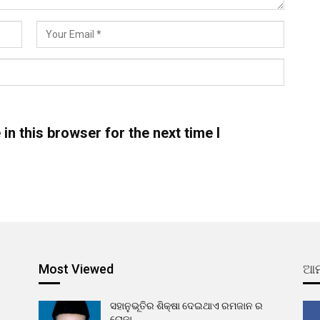
n this browser for the next time I
Most Viewed
ଆମ
ସହାନୁଭୂତିର ଶିକ୍ଷା ଦେଇଥାଏ ରମଜାନ ର
ରୋଜା