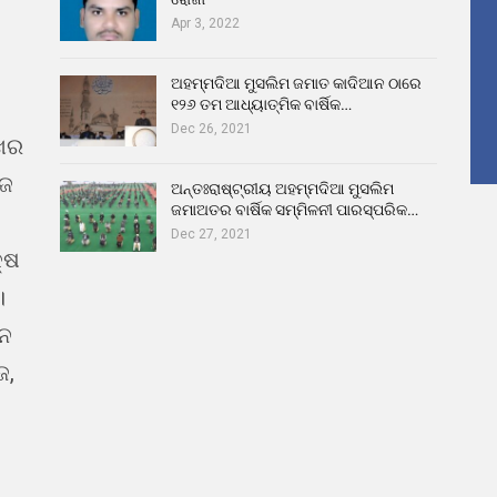
Apr 3, 2022
ଅହମ୍ମଦିଆ ମୁସଲିମ ଜମାତ କାଦିଆନ ଠାରେ
୧୨୬ ତମ ଆଧ୍ୟାତ୍ମିକ ବାର୍ଷିକ…
Dec 26, 2021
ଖର
ୁଜ
ଅନ୍ତଃରାଷ୍ଟ୍ରୀୟ ଅହମ୍ମଦିଆ ମୁସଲିମ
ଜମାଅତର ବାର୍ଷିକ ସମ୍ମିଳନୀ ପାରସ୍ପରିକ…
Dec 27, 2021
୍ଷ
।
ଇନ
ଜ,