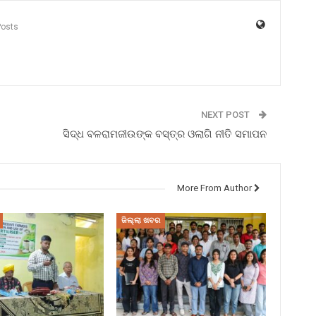
Posts
NEXT POST
ସିଦ୍ଧ ବଳରାମଜୀଉଙ୍କ ବସ୍ତ୍ର ଓଲାଗି ନୀତି ସମାପନ
More From Author
ଜିଲ୍ଲା ଖବର