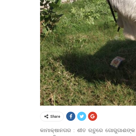
Share
କାମାକ୍ଷାନଗର : ଶୀତ ଋତୁରେ ଗୋରୁଗାଈଙ୍କ ଠ