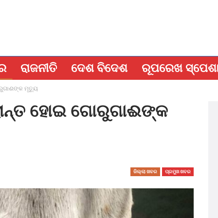
ବର
ରାଜନୀତି
ଦେଶ ବିଦେଶ
ରୂପରେଖ ସ୍ପେଶ
ଗାଈଙ୍କ ମୃତ୍ୟୁ
ାନ୍ତ ହୋଇ ଗୋରୁଗାଈଙ୍କ
ଜିଲ୍ଲା ଖବର
ପ୍ରମୁଖ ଖବର