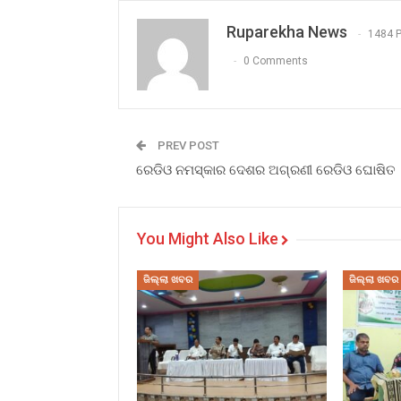
Ruparekha News
1484 
0 Comments
PREV POST
ରେଡିଓ ନମସ୍କାର ଦେଶର ଅଗ୍ରଣୀ ରେଡିଓ ଘୋଷିତ
You Might Also Like
ଜିଲ୍ଲା ଖବର
ଜିଲ୍ଲା ଖବର