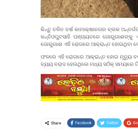
କିନ୍ତୁ ଚଳିତ ବର୍ଷ କାମାକ୍ଷାନଗର ବ୍ଲକ ଅନ୍ତର୍ଗ
କନ୍ତିଓପୁଟସାହି ପଞ୍ଚାୟତରେ ଗୋରୁଗାଈଙ୍କ
ଗୋରୁଗାଈ ଏହି ରୋଗରେ ଆକ୍ରାନ୍ତ ହୋଇଥିବା ଦେଖି
ଫଳରେ ଏହି ରୋଗରେ ଆକ୍ରାନ୍ତ ହୋଇ ମୃତ୍ୟୁ ବର
ବ୍ୟୟ ବରାଦ ହେଉଥିଲେ ମଧ୍ୟ ସଠିକ୍ ସମୟରେ 
-
Facebook
Twitter
Go
Share