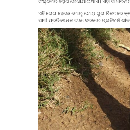
ସଂକ୍ରମିତ ରୋଗ ଦେଖାଯାଇଥାଏ। ଏହା ସାଧାରଣତଃ
ଏହି ରୋଗ ହେଲେ ଗୋରୁ ଗୋଡ଼ ଖୁରା ନିକଟରେ କ
ପାଇଁ ପ୍ରତିଷେଧକ ଟୀକା ସରକାର ପ୍ରତିବର୍ଷ ଶୀ