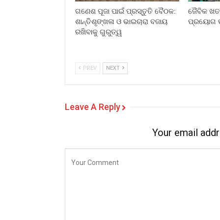
ଗଣେଶ ପୂଜା ପାଇଁ ପ୍ରସ୍ତୁତି ବୈଠକ:
ଜୈବିକ ଖତ 
ଶାନ୍ତିଶୃଙ୍ଖଳା ଓ ଭାଇଚାରା ବଜାୟ
ପ୍ରୟୋଗ ତ
ରଖିବାକୁ ଗୁରୁତ୍ୱ
PREV
NEXT
Leave A Reply
Your email addr