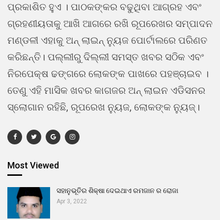
ପ୍ରକାଶିତ ହୁଏ । ପାଠକଙ୍କର ବଢୁଥିବା ଆଗ୍ରହ ଏବଂ
ଗ୍ରହଣୀୟତାକୁ ଆଖି ଆଗରେ ରଖି ରୂପରେଖର ସମ୍ପାଦନ
ମଣ୍ଡଳୀ ଏହାକୁ ଅନ୍ ଲାଇନ୍ ନ୍ୟୁଜ ପୋର୍ଟାଲରେ ପରିଣତ
କରିଛନ୍ତି। ପଲ୍ଲୀରୁ ଦିଲ୍ଲୀ ସମସ୍ତ ଖବର ସଠିକ ଏବଂ
ନିରପେକ୍ଷ ଢଙ୍ଗରେ ଲୋକଙ୍କ ପାଖରେ ପହଞ୍ଚାଇବ ।
ତେଣୁ ଏହି ମାସିକ ଖବର କାଗଜର ଅନ୍ ଲାଇନ ଏଡିସନର
ସ୍ଲୋଗାନ ରହିଛି, ରୂପରେଖ ନ୍ୟୁଜ, ଲୋକଙ୍କ ନ୍ୟୁଜ୍।
Most Viewed
ସହାନୁଭୂତିର ଶିକ୍ଷା ଦେଇଥାଏ ରମଜାନ ର ରୋଜା
Apr 3, 2022