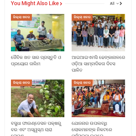
You Might Also Like
All
ଜିଲ୍ଲା ଖବର
ଜିଲ୍ଲା ଖବର
ଜୈବିକ ଖତ ସାର ପ୍ରସ୍ତୁତି ଓ
ଆଇଆଇଏମସି ଢେଙ୍କାନାଳରେ
ପ୍ରୟୋଗ ତାଲିମ
ଓଡ଼ିଆ ସାମ୍ବାଦିକତା ଦିବସ
ପାଳିତ
ଜିଲ୍ଲା ଖବର
ଜିଲ୍ଲା ଖବର
ବସୁଧା ଫାଉଣ୍ଡେସନ ପକ୍ଷରୁ
ଯୋଜନାର ଉପଲବ୍ଧି
ବର ଏବଂ ଅସ୍ୱସ୍ଥ ଚାରା
ଲୋକମାନଙ୍କ ନିକଟରେ
ରୋପଣ
ପହଁଚାଇବା ଉପରେ