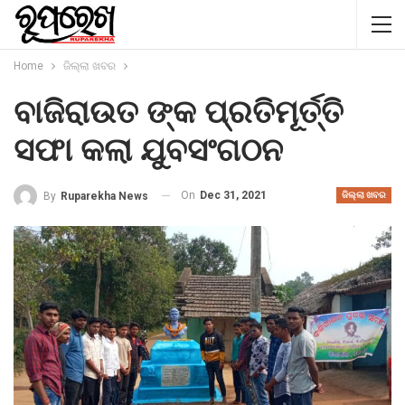
Home
ଜିଲ୍ଲା ଖବର
ବାଜିରାଉତ ଙ୍କ ପ୍ରତିମୂର୍ତ୍ତି
ସଫା କଲା ଯୁବସଂଗଠନ
On
Dec 31, 2021
By
Ruparekha News
ଜିଲ୍ଲା ଖବର