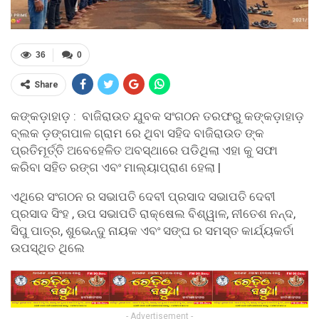
36
0
Share
କଙ୍କଡ଼ାହାଡ଼ : ବାଜିରାଉତ ଯୁବକ ସଂଗଠନ ତରଫରୁ କଙ୍କଡ଼ାହାଡ଼
ବ୍ଲକ ଡ଼ଙ୍ଗପାଳ ଗ୍ରାମ ରେ ଥିବା ସହିଦ ବାଜିରାଉତ ଙ୍କ
ପ୍ରତିମୂର୍ତ୍ତି ଅବେହେଳିତ ଅବସ୍ଥାରେ ପଡିଥିଲା ଏହା କୁ ସଫା
କରିବା ସହିତ ରଙ୍ଗ ଏବଂ ମାଲ୍ୟାପ୍ରାଣ ହେଲା |
ଏଥିରେ ସଂଗଠନ ର ସଭାପତି ଦେବୀ ପ୍ରସାଦ ସଭାପତି ଦେବୀ
ପ୍ରସାଦ ସିଂହ , ଉପ ସଭାପତି ରାକ୍ଷେଲ ବିଶ୍ୱାଳ, ନୀତେଶ ନନ୍ଦ,
ସିପୁ ପାତ୍ର, ଶୁଭେନ୍ଦୁ ନାୟକ ଏବଂ ସଙ୍ଘ ର ସମସ୍ତ କାର୍ଯ୍ୟକର୍ତା
ଉପସ୍ଥିତ ଥିଲେ
- Advertisement -