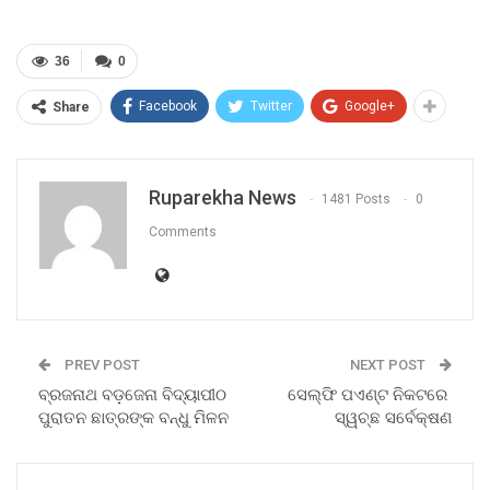
36
0
Facebook
Twitter
Google+
Share
Ruparekha News
1481 Posts
0
Comments
PREV POST
NEXT POST
ବ୍ରଜନାଥ ବଡ଼ଜେନା ବିଦ୍ୟାପୀଠ
ସେଲ୍ଫି ପଏଣ୍ଟ ନିକଟରେ
ପୁରାତନ ଛାତ୍ରଙ୍କ ବନ୍ଧୁ ମିଳନ
ସ୍ୱଚ୍ଛ ସର୍ବେକ୍ଷଣ