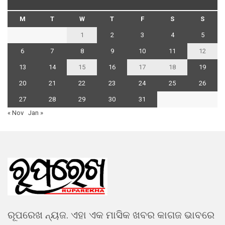
M
T
W
T
F
S
S
1
2
3
4
5
6
7
8
9
10
11
12
13
14
15
16
17
18
19
20
21
22
23
24
25
26
27
28
29
30
31
« Nov
Jan »
ରୂପରେଖ ନ୍ୟଜ. ଏହା ଏକ ମାସିକ ଖବର କାଗଜ ଭାବରେ