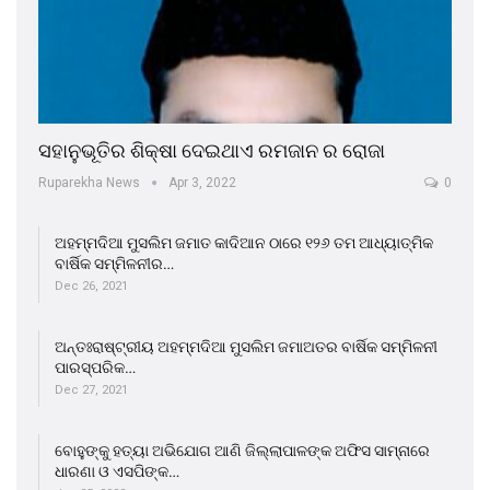
ସହାନୁଭୂତିର ଶିକ୍ଷା ଦେଇଥାଏ ରମଜାନ ର ରୋଜା
Ruparekha News
Apr 3, 2022
0
ଅହମ୍ମଦିଆ ମୁସଲିମ ଜମାତ କାଦିଆନ ଠାରେ ୧୨୬ ତମ ଆଧ୍ୟାତ୍ମିକ
ବାର୍ଷିକ ସମ୍ମିଳନୀର…
Dec 26, 2021
ଅନ୍ତଃରାଷ୍ଟ୍ରୀୟ ଅହମ୍ମଦିଆ ମୁସଲିମ ଜମାଅତର ବାର୍ଷିକ ସମ୍ମିଳନୀ
ପାରସ୍ପରିକ…
Dec 27, 2021
ବୋହୁଙ୍କୁ ହତ୍ୟା ଅଭିଯୋଗ ଆଣି ଜିଲ୍ଲାପାଳଙ୍କ ଅଫିସ ସାମ୍ନାରେ
ଧାରଣା ଓ ଏସପିଙ୍କ…