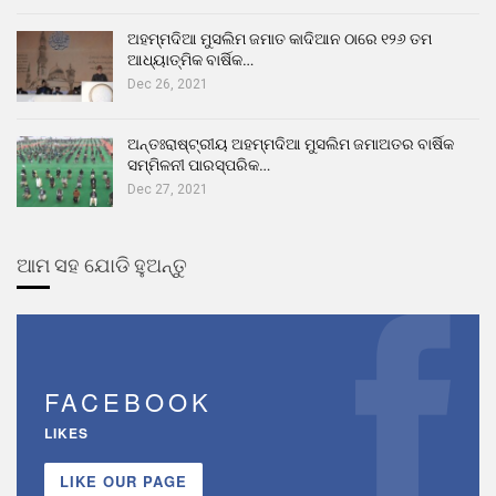
ଅହମ୍ମଦିଆ ମୁସଲିମ ଜମାତ କାଦିଆନ ଠାରେ ୧୨୬ ତମ
ଆଧ୍ୟାତ୍ମିକ ବାର୍ଷିକ…
Dec 26, 2021
ଅନ୍ତଃରାଷ୍ଟ୍ରୀୟ ଅହମ୍ମଦିଆ ମୁସଲିମ ଜମାଅତର ବାର୍ଷିକ
ସମ୍ମିଳନୀ ପାରସ୍ପରିକ…
Dec 27, 2021
ଆମ ସହ ଯୋଡି ହୁଅନ୍ତୁ
FACEBOOK
LIKES
LIKE OUR PAGE