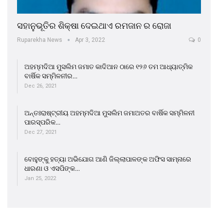
ସହାନୁଭୂତିର ଶିକ୍ଷା ଦେଇଥାଏ ରମଜାନ ର ରୋଜା
Ruparekha News
Apr 3, 2022
0
ଅହମ୍ମଦିଆ ମୁସଲିମ ଜମାତ କାଦିଆନ ଠାରେ ୧୨୬ ତମ ଆଧ୍ୟାତ୍ମିକ
ବାର୍ଷିକ ସମ୍ମିଳନୀର…
Dec 26, 2021
ଅନ୍ତଃରାଷ୍ଟ୍ରୀୟ ଅହମ୍ମଦିଆ ମୁସଲିମ ଜମାଅତର ବାର୍ଷିକ ସମ୍ମିଳନୀ
ପାରସ୍ପରିକ…
Dec 27, 2021
ବୋହୁଙ୍କୁ ହତ୍ୟା ଅଭିଯୋଗ ଆଣି ଜିଲ୍ଲାପାଳଙ୍କ ଅଫିସ ସାମ୍ନାରେ
ଧାରଣା ଓ ଏସପିଙ୍କ…
Jan 25, 2022