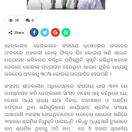
39
0
Share
ଢେଙ୍କାନାଳ: ଢେଙ୍କାନାଳ ସଂସଦୀୟ କ୍ଷେତ୍ରର ତାଳଚେର
ଅଂଚଳରେ ମହାନଦୀ କୋଲ୍ ଫିଲ୍ଡ ଲିଃ କୋଇଲା ଖଣି ଖାଦାନ
ଉତ୍ପାଦନ କରିବାରେ ବର୍ଦ୍ଧିତ ପରିସ୍ଥିତି ସୃଷ୍ଟି କରିଥିବାବେଳେ
ଦେଶରେ କୋଇଲା ଉତ୍ପାଦନ ହେଉଥିବା ଖାଦାନ ଗୁଡିକ ମଧ୍ୟରୁ
ତାଳଚେର ଅଂଚଳରୁ ୩୦% କୋଇଲା ଉତ୍ପାଦିତ ହେଉଅଛି ।
ସଂସଦର ଶୀତକାଳୀନ ଅଧିବେସନରେ ସଂସଦୀୟ ଧାରା ୩୭୭ ରେ
ଉପସ୍ଥାପନ କରି ଢେଙ୍କାନାଳ ସାଂସଦ ମହେଶ ସାହୁ କହିଥିଲେ ଯେ,
ଦେଶର ଅନ୍ୟ ରାଜ୍ୟ ଯଥା ବିହାର, ଝାରଖଣ୍ଡ ଓ ପଶ୍ଚିମ
ବଙ୍ଗରେ ଥିବା ଖଣିଗୁଡିକରେ କାର୍ଯ୍ୟରତ ଶ୍ରମିକ ସଂଖ୍ୟା
ପାଖାପାଖି ୧ଲକ୍ଷ ହୋଇଥିବାବେଳେ ତାଳଚେର କୋଇଲା ଖଣିରେ
୨୧ହଜାର ଶ୍ରମିକ ନିଯୁକ୍ତି ପାଇଛନ୍ତି । କିନ୍ତୁ ଅନ୍ୟ ଖଣି ତୁଳନାରେ
କମ୍ ଶ୍ରମିକ ଥିବାରୁ ଅତି କମ୍ ରେ 5 ହଜାର ସ୍ଥାନୀୟ