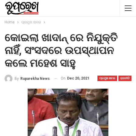
Home
ପ୍ରମୁଖ ଖବର
କୋଇଲା ଖାଦାନ୍ ରେ ନିଯୁକ୍ତି
ନାହିଁ, ସଂସଦରେ ଉପସ୍ଥାପନ
କଲେ ମହେଶ ସାହୁ
On
Dec 20, 2021
By
Ruparekha News
ପ୍ରମୁଖ ଖବର
ରାଜନୀତି