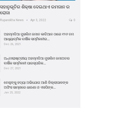
ସହାନୁଭୂତିର ଶିକ୍ଷା ଦେଇଥାଏ ରମଜାନ ର
ରୋଜା
Ruparekha News
Apr 3, 2022
0
ଅହମ୍ମଦିଆ ମୁସଲିମ ଜମାତ କାଦିଆନ ଠାରେ ୧୨୬ ତମ
ଆଧ୍ୟାତ୍ମିକ ବାର୍ଷିକ ସମ୍ମିଳନୀର…
Dec 26, 2021
ଅନ୍ତଃରାଷ୍ଟ୍ରୀୟ ଅହମ୍ମଦିଆ ମୁସଲିମ ଜମାଅତର
ବାର୍ଷିକ ସମ୍ମିଳନୀ ପାରସ୍ପରିକ…
Dec 27, 2021
ବୋହୁଙ୍କୁ ହତ୍ୟା ଅଭିଯୋଗ ଆଣି ଜିଲ୍ଲାପାଳଙ୍କ
ଅଫିସ ସାମ୍ନାରେ ଧାରଣା ଓ ଏସପିଙ୍କ…
Jan 25, 2022