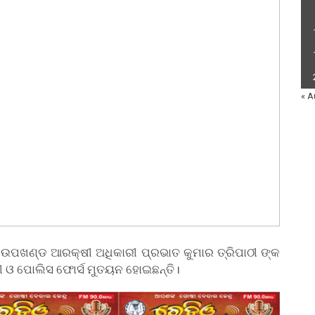
« A
ର ଉପଖଣ୍ଡ ଆରକ୍ଷୀ ଅଧିକାରୀ ପ୍ରଭାତ କୁମାର ତ୍ରିପାଠୀ ଙ୍କ
ାରୀ ଓ ପୋଲିସ ଫୋର୍ସ ମୁତୟନ ହୋଇଛନ୍ତି।