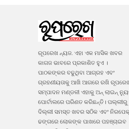
ରୂପରେଖ ନ୍ୟଜ. ଏହା ଏକ ମାସିକ ଖବର
କାଗଜ ଭାବରେ ପ୍ରକାଶିତ ହୁଏ ।
ପାଠକଙ୍କର ବଢୁଥିବା ଆଗ୍ରହ ଏବଂ
ଗ୍ରହଣୀୟତାକୁ ଆଖି ଆଗରେ ରଖି ରୂପରେ
ସମ୍ପାଦନ ମଣ୍ଡଳୀ ଏହାକୁ ଅନ୍ ଲାଇନ୍ ନ୍ୟ
ପୋର୍ଟାଲରେ ପରିଣତ କରିଛନ୍ତି। ପଲ୍ଲୀରୁ
ଦିଲ୍ଲୀ ସମସ୍ତ ଖବର ସଠିକ ଏବଂ ନିରପେକ
ଢଙ୍ଗରେ ଲୋକଙ୍କ ପାଖରେ ପହଞ୍ଚାଇବ 