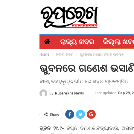
ରାଜ୍ୟ ଖବର
ଜିଲ୍ଲା ଖ
Home
ଜିଲ୍ଲା ଖବର
ଭୁବନରେ ଗଣେଶ ଭସାଣି ଉତ୍ସବ
ଭୁବନରେ ଗଣେଶ ଭସାଣ
ବାଜା, ବାଣ,ନୃତ୍ୟ ଗୀତ ରେ ସହର ପ୍ରକମ୍ପିତ
Last updated
Sep 29, 
By
Ruparekha News
Share
ଭୁବନ ୨୯.୯-
ବିଘ୍ନ ବିନାଶକ,ବିଦ୍ୟାଦାତା, ଅ