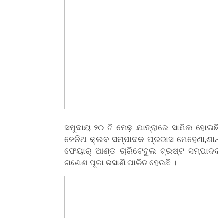
ସମୁଦାୟ ୨୦ ଟି ମେଢ଼ ଯାତ୍ରାରେ ସାମିଲ ହୋଇଛି 
ଜେନିଥ କ୍ଲବ ସମ୍ପାଦକ ପ୍ରଭାସ ମେହେଣା,ଶାନ
ଫେୟାର୍ ଆଣ୍ଡ ଚାରିଟେବୁଲ ଟ୍ରଷ୍ଟ ସମ୍ପା
ଗଣେଶ ପୂଜା ଭସାଣି ପାଳିତ ହେଉଛି ।