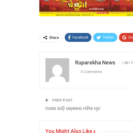
-
Facebook
Twitter
Go
Share
Ruparekha News
1481 
0 Comments
PREV POST
ଅଜଣା ଗାଡ଼ି ଧକ୍କାରେ ମହିଳା ମୃତ
You Might Also Like