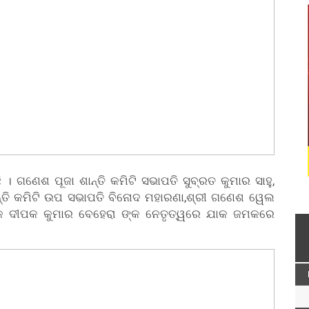
। ଗଣେଶ ପୂଜା ଶାନ୍ତି କମିଟି ସଭାପତି ସୁବ୍ରତ କୁମାର ସାହୁ,
୍ତି କମିଟି ଉପ ସଭାପତି ବିନୋଦ ମହାରଣା,ଶ୍ରୀ ଗଣେଶ ୱେଲ
ଦକ ଦୀପକ କୁମାର ବେହେରା ଙ୍କ ନେତୃତ୍ୱରେ ଯାକ ଜମକରେ