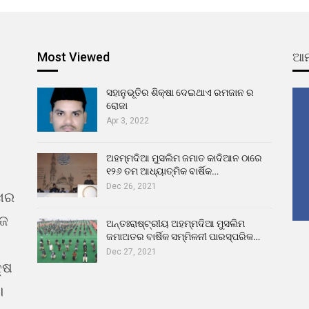
Most Viewed
ଆମ
ସହାନୁଭୂତିର ଶିକ୍ଷା ଦେଇଥାଏ ରମଜାନ ର
ରୋଜା
Apr 3, 2022
ଅହମ୍ମଦିଆ ମୁସଲିମ ଜମାତ କାଦିଆନ ଠାରେ
୧୨୬ ତମ ଆଧ୍ୟାତ୍ମିକ ବାର୍ଷିକ…
Dec 26, 2021
ଖର
ୁଜ
ଅନ୍ତଃରାଷ୍ଟ୍ରୀୟ ଅହମ୍ମଦିଆ ମୁସଲିମ
ଜମାଅତର ବାର୍ଷିକ ସମ୍ମିଳନୀ ପାରସ୍ପରିକ…
Dec 27, 2021
୍ଷ
।