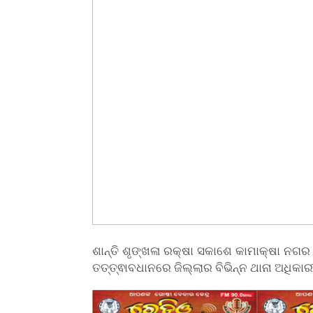
ଶାନ୍ତି ଶୃଙ୍ଖଳା ରକ୍ଷା ସକାଶେ କାମାକ୍ଷା ନଗ
ତତ୍ତ୍ଵାବଧାନରେ ଜିଲ୍ଲାର ବିଭିନ୍ନ ଥାନା ଅଧିକ