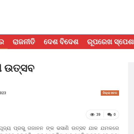
ବର
ରାଜନୀତି
ଦେଶ ବିଦେଶ
ରୂପରେଖ ସ୍ପେଶ
ି ଉତ୍ସବ
2023
ଜିଲ୍ଲା ଖବର
39
0
ଗ୍ରପୂଜ୍ୟ ପ୍ରଭୁ ଗଜାନନ ଙ୍କ ଭସାଣି ଉତ୍ସବ ଯାକ ଯମକରେ