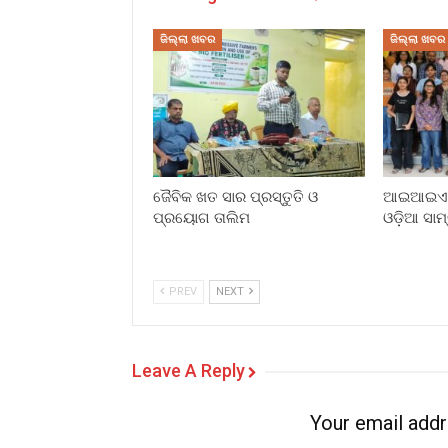
ଜିଲ୍ଲା ଖବର
ଜିଲ୍ଲା ଖବର
ଜୈବିକ ଖତ ସାର ପ୍ରସ୍ତୁତି ଓ
ଆଇଆଇଏମସ
ପ୍ରୟୋଗ ତାଲିମ
ଓଡ଼ିଆ ସାମ
PREV
NEXT
Leave A Reply
Your email addr