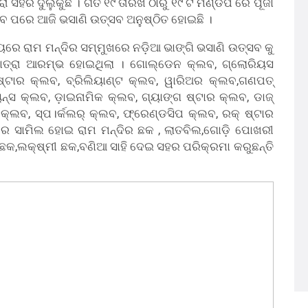
ରା ସହର ଦୁଲୁକୁଛି । ଗତ ୧୯ ତାରିଖ ଠାରୁ ୧୯ ଟି ମଣ୍ଡପ ରେ ପୂଜା
 ପରେ ଆଜି ଭସାଣି ଉତ୍ସବ ଅନୁଷ୍ଠିତ ହୋଇଛି ।
ମୟରେ ରାମ ମନ୍ଦିର ସମ୍ମୁଖରେ ନଡ଼ିଆ ଭାଙ୍ଗି ଭସାଣି ଉତ୍ସବ କୁ
ାତ୍ରା ଆରମ୍ଭ ହୋଇଥିଲା । ଗୋଲ୍ଡେନ କ୍ଲବ, ଗ୍ଲୋରିୟସ
ଷ୍ଟାର କ୍ଲବ, ବ୍ରିଲିୟାଣ୍ଟ କ୍ଲବ, ୱାରିଅର କ୍ଲବ,ଗଣପତ୍
ସ କ୍ଲବ, ଡ଼ାଇନାମିକ କ୍ଲବ, ଗ୍ୟାଙ୍ଗ ଷ୍ଟାର କ୍ଲବ, ଡାଜ୍
ୁ କ୍ଲବ, ସ୍ପ।ର୍କଲର୍ କ୍ଲବ, ଫ୍ରେଣ୍ଡସିପ କ୍ଲବ, ରକ୍ ଷ୍ଟାର
 ରେ ସାମିଲ ହୋଇ ରାମ ମନ୍ଦିର ଛକ , ଲାତବିଲ,ଗୋଡ଼ି ପୋଖରୀ
୍ଗା ଛକ,ଲକ୍ଷ୍ମୀ ଛକ,ବଣିଆ ସାହି ଦେଇ ସହର ପରିକ୍ରମା କରୁଛନ୍ତି