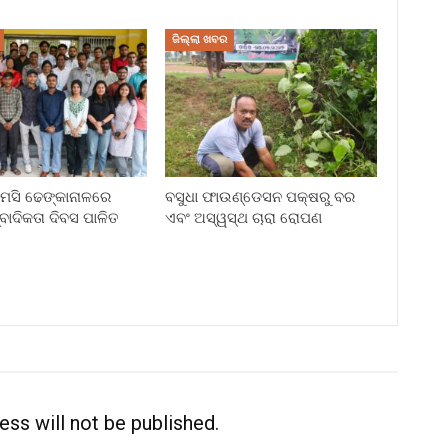
ଜିଲ୍ଲା ଖବର
ି ଢେଙ୍କାନାଳରେ
ବସୁଧା ଫାଉଣ୍ଡେସନ ପକ୍ଷରୁ ବର
୍ବାଦିକତା ଦିବସ ପାଳିତ
ଏବଂ ଅସ୍ୱସ୍ଥ ଚାରା ରୋପଣ
ess will not be published.