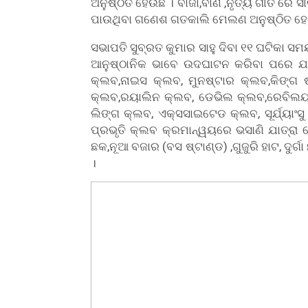
ଅନୁଷ୍ଠିତ ହେଉଛି । ବାଜା,ବାଣ ,ନୃତ୍ୟ ଗୀତ ରେ ସା
ପାଉଥିବା ଗଣେଶ ଗତକାଲି ମେଲଣ ଅନୁଷ୍ଠିତ ହେବ
ସଭାପତି ସୁବ୍ରତ କୁମାର ସାହୁ ଦିବା ୧୧ ଘଟିକା ସ
ଆନୁଷ୍ଠାନିକ ଭାବେ ଉଦଘାଟନ କରିବା ପରେ ଯ
କ୍ଲବ,ନାଇସ କ୍ଲବ, ମୁନଷ୍ଟାର କ୍ଲବ,କିଙ୍ଗ 
କ୍ଲବ,ରୟାଲିନ କ୍ଲବ, ଡେଭିଲ କ୍ଲବ,ରେବିଲୟନ୍
ଲିଙ୍ଗ କ୍ଲବ, ଏକ୍ସସାଇଟେଡ କ୍ଲବ, ସୂର୍ଯ୍ୟାଂସ
ପ୍ରଭୃତି କ୍ଲବ କ୍ରମାନ୍ୱୟରେ ଭସାଣି ଯାତ୍ରା
ଛକ,ନୂଆ ବଜାର (ବସ ଷ୍ଟାଣ୍ଡ) ,ଗୁଜୁରି ହାଟ, ଦୁର
।