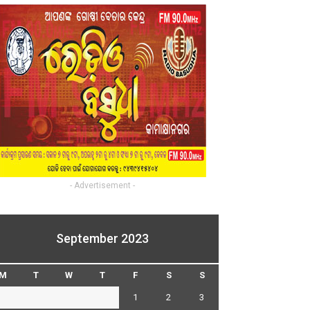
- Advertisement -
September 2023
M
T
W
T
F
S
S
1
2
3