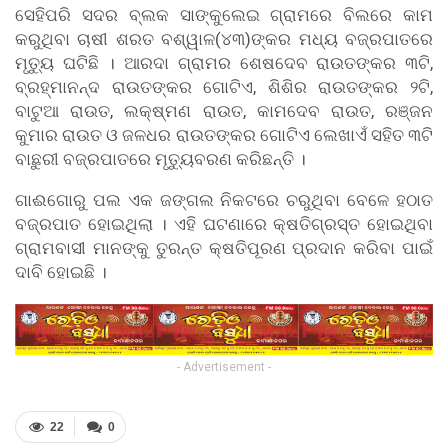
ସେହିପରି ସଦର ବ୍ଲକ ସାଙ୍କୁଲେଇ ଗ୍ରାମରେ ବିଲରେ କାମ
କରୁଥିବା ଚାଷୀ ଶରତ ବଶ୍ୱାଳ(୪୩)ଙ୍କର ମଧ୍ୟ ବଜ୍ରପାତରେ
ମୃତ୍ୟୁ ଘଟିଛି । ଆରଦା ଗ୍ରାମର ଶେଷଦେବ ରାଉତଙ୍କର ୩ଟି,
ବ୍ରହ୍ମାନନ୍ଦ ରାଉତଙ୍କର ଗୋଟିଏ, ଶିଶିର ରାଉତଙ୍କର ୨ଟି,
ବାଟୁଆ ରାଉତ, ଲକ୍ଷ୍ମଣ ରାଉତ, କାମଦେବ ରାଉତ, ରଞ୍ଜନ
କୁମାର ରାଉତ ଓ ଜଳଧର ରାଉତଙ୍କର ଗୋଟିଏ ଲେଖାଏଁ ସହିତ ୩ଟି
ବାଛୁରୀ ବଜ୍ରପାତରେ ମୃତ୍ୟୁବରଣ କରିଛନ୍ତି ।
ଗାଈଗୋରୁ ପଲ ଏକ ଜଙ୍ଗଲ ନିକଟରେ ଚରୁଥିବା ବେଳେ ହଠାତ
ବଜ୍ରପାତ ହୋଇଥିଲା । ଏହି ଘଟଣାରେ କ୍ଷତିଗ୍ରସ୍ତ ହୋଇଥିବା
ଗ୍ରାମବାସୀ ମାନଙ୍କୁ ତୁରନ୍ତ କ୍ଷତିପୂରଣ ପ୍ରଦାନ କରିବା ପାଇଁ
ଦାବି ହୋଇଛି ।
- Advertisement -
22
0