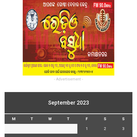
- Advertisement -
September 2023
M
T
W
T
F
S
S
1
2
3