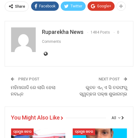
Facebook
Twitter
Google+
Share
Ruparekha News
1484 Posts
0
Comments
PREV POST
NEXT POST
ମହିମାଗାଦି ରେ ଲାଗି ହେଲା
ଭୁବନ ଏନ୍ ଏ ସି ତରଫରୁ
ନବାନ୍ନ
ସ୍ୱଚ୍ଛତା ପକ୍ଷ ଶୁଭାରମ୍ଭ
You Might Also Like
All
ପ୍ରମୁଖ ଖବର
ପ୍ରମୁଖ ଖବର