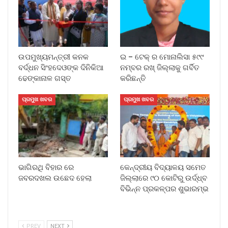
ଉପମୁଖ୍ୟମନ୍ତ୍ରୀ କନକ
ଇ – ଟେକ୍ ର ମୋନାଲିସା ୫୯୯
ବର୍ଦ୍ଧନ ସିଂହଦେଓଙ୍କ ଦିନିକିଆ
ନମ୍ବର ରଖ୍ ଜିଲ୍ଲାକୁ ଗର୍ବିତ
ଢେଙ୍କାନାଳ ଗସ୍ତ
କରିଛନ୍ତି
ପ୍ରମୁଖ ଖବର
ପ୍ରମୁଖ ଖବର
ଭାଗିରଥି ବିହାର ରେ
କେନ୍ଦ୍ରୀୟ ବିଦ୍ୟାଳୟ ସମେତ
ଜବରଦଖଲ ଉଛେଦ ହେଲା
ଜିଲ୍ଲାରେ ୯୦ କୋଟିରୁ ଉର୍ଦ୍ଧ୍ବ
ବିଭିନ୍ନ ପ୍ରକଳ୍ପର ଶୁଭାରମ୍ଭ
PREV
NEXT