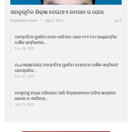
ସହାନୁଭୂତିର ଶିକ୍ଷା ଦେଇଥାଏ ରମଜାନ ର ରୋଜା
Ruparekha News
Apr 3, 2022
0
ଅହମ୍ମଦିଆ ମୁସଲିମ ଜମାତ କାଦିଆନ ଠାରେ ୧୨୬ ତମ ଆଧ୍ୟାତ୍ମିକ
ବାର୍ଷିକ ସମ୍ମିଳନୀର…
Dec 26, 2021
ଅନ୍ତଃରାଷ୍ଟ୍ରୀୟ ଅହମ୍ମଦିଆ ମୁସଲିମ ଜମାଅତର ବାର୍ଷିକ ସମ୍ମିଳନୀ
ପାରସ୍ପରିକ…
Dec 27, 2021
ବୋହୁଙ୍କୁ ହତ୍ୟା ଅଭିଯୋଗ ଆଣି ଜିଲ୍ଲାପାଳଙ୍କ ଅଫିସ ସାମ୍ନାରେ
ଧାରଣା ଓ ଏସପିଙ୍କ…
Jan 25, 2022