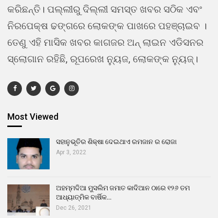
କରିଛନ୍ତି। ପଲ୍ଲୀରୁ ଦିଲ୍ଲୀ ସମସ୍ତ ଖବର ସଠିକ ଏବଂ
ନିରପେକ୍ଷ ଢଙ୍ଗରେ ଲୋକଙ୍କ ପାଖରେ ପହଞ୍ଚାଇବ ।
ତେଣୁ ଏହି ମାସିକ ଖବର କାଗଜର ଅନ୍ ଲାଇନ ଏଡିସନର
ସ୍ଲୋଗାନ ରହିଛି, ରୂପରେଖ ନ୍ୟୁଜ, ଲୋକଙ୍କ ନ୍ୟୁଜ୍।
Most Viewed
ସହାନୁଭୂତିର ଶିକ୍ଷା ଦେଇଥାଏ ରମଜାନ ର ରୋଜା
Apr 3, 2022
ଅହମ୍ମଦିଆ ମୁସଲିମ ଜମାତ କାଦିଆନ ଠାରେ ୧୨୬ ତମ
ଆଧ୍ୟାତ୍ମିକ ବାର୍ଷିକ…
Dec 26, 2021