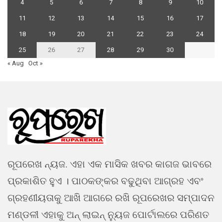
4
5
6
7
8
9
10
11
12
13
14
15
16
17
18
19
20
21
22
23
24
25
26
27
28
29
30
« Aug
Oct »
ରୂପରେଖ ନ୍ୟଜ. ଏହା ଏକ ମାସିକ ଖବର କାଗଜ ଭାବରେ
ପ୍ରକାଶିତ ହୁଏ । ପାଠକଙ୍କର ବଢୁଥିବା ଆଗ୍ରହ ଏବଂ
ଗ୍ରହଣୀୟତାକୁ ଆଖି ଆଗରେ ରଖି ରୂପରେଖର ସମ୍ପାଦନ
ମଣ୍ଡଳୀ ଏହାକୁ ଅନ୍ ଲାଇନ୍ ନ୍ୟୁଜ ପୋର୍ଟାଲରେ ପରିଣତ