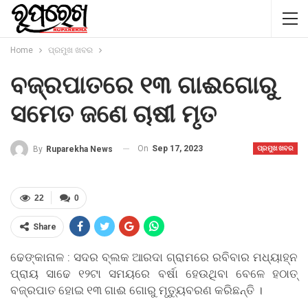
Home
ପ୍ରମୁଖ ଖବର
ବଜ୍ରପାତରେ ୧୩ ଗାଈଗୋରୁ
ସମେତ ଜଣେ ଚାଷୀ ମୃତ
On
Sep 17, 2023
By
Ruparekha News
ପ୍ରମୁଖ ଖବର
22
0
Share
ଢେଙ୍କାନାଳ : ସଦର ବ୍ଲକ ଆରଦା ଗ୍ରାମରେ ରବିବାର ମଧ୍ୟାହ୍ନ
ପ୍ରାୟ ସାଢେ ୧୨ଟା ସମୟରେ ବର୍ଷା ହେଉଥିବା ବେଳେ ହଠାତ୍
ବଜ୍ରପାତ ହୋଇ ୧୩ ଗାଈ ଗୋରୁ ମୃତ୍ୟୁବରଣ କରିଛନ୍ତି ।