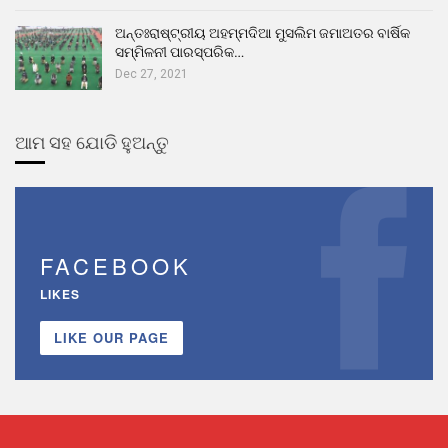
ଅନ୍ତଃରାଷ୍ଟ୍ରୀୟ ଅହମ୍ମଦିଆ ମୁସଲିମ ଜମାଅତର ବାର୍ଷିକ
ସମ୍ମିଳନୀ ପାରସ୍ପରିକ…
Dec 27, 2021
ଆମ ସହ ଯୋଡି ହୁଅନ୍ତୁ
FACEBOOK
LIKES
LIKE OUR PAGE