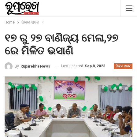
Home
ଜିଲ୍ଲା ଖବର
୧୭ ରୁ ୨୭ ବାଣିଜ୍ୟ ମେଳା,୨୭
ରେ ମିଳିତ ଭସାଣି
Last updated
Sep 8, 2023
By
Ruparekha News
ଜିଲ୍ଲା ଖବର