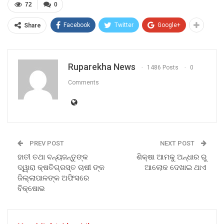
72
0
Facebook
Twitter
Google+
Share
Ruparekha News
1486 Posts
0
Comments
PREV POST
NEXT POST
ହାତୀ ତଥା ବନ୍ୟଜନ୍ତୁଙ୍କ
ଶିକ୍ଷା ଆମକୁ ଅନ୍ଧାର ରୁ
ଦ୍ୱାରା କ୍ଷତିଗ୍ରସ୍ତ ଚାଷୀ ଙ୍କ
ଆଲୋକ ଦେଖାଇ ଥାଏ
ଜିଲ୍ଲାପାଳଙ୍କ ଅଫିସରେ
ବିକ୍ଷୋଭ