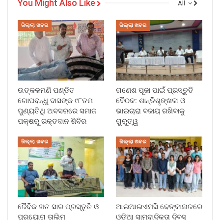
You Might Also Like
All
ଜିଲ୍ଲା ଖବର
ଜିଲ୍ଲା ଖବର
ଉତ୍କଳମଣି ପଣ୍ଡିତ
ଗଣେଶ ପୂଜା ପାଇଁ ପ୍ରସ୍ତୁତି
ଗୋପବନ୍ଧୁ ଦାସଙ୍କ ୯୮ତମ
ବୈଠକ: ଶାନ୍ତିଶୃଙ୍ଖଳା ଓ
ପୁଣ୍ୟତିଥି ଅବସରରେ ସମାଜ
ଭାଇଚାରା ବଜାୟ ରଖିବାକୁ
ପକ୍ଷରୁ ରକ୍ତଦାନ ଶିବିର
ଗୁରୁତ୍ୱ
ଜିଲ୍ଲା ଖବର
ଜିଲ୍ଲା ଖବର
ଜୈବିକ ଖତ ସାର ପ୍ରସ୍ତୁତି ଓ
ଆଇଆଇଏମସି ଢେଙ୍କାନାଳରେ
ପ୍ରୟୋଗ ତାଲିମ
ଓଡ଼ିଆ ସାମ୍ବାଦିକତା ଦିବସ