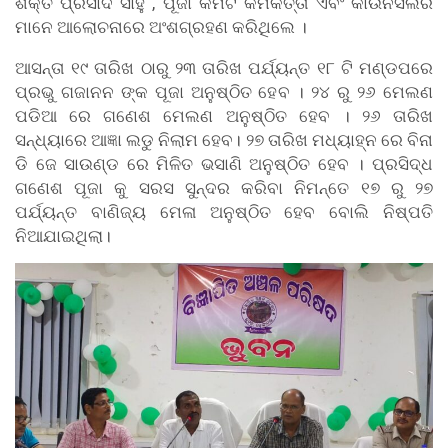
ଶକ୍ତି ପ୍ରସାଦ ସାହୁ , ପୂଜା କମିଟି କର୍ମକର୍ତ୍ତା ଏବଂ କାଉନସିଲର
ମାନେ ଆଲୋଚନାରେ ଅଂଶଗ୍ରହଣ କରିଥିଲେ ।
ଆସନ୍ତା ୧୯ ତାରିଖ ଠାରୁ ୨୩ ତାରିଖ ପର୍ଯ୍ୟନ୍ତ ୧୮ ଟି ମଣ୍ଡପରେ
ପ୍ରଭୁ ଗଜାନନ ଙ୍କ ପୂଜା ଅନୁଷ୍ଠିତ ହେବ । ୨୪ ରୁ ୨୬ ମେଲଣ
ପଡିଆ ରେ ଗଣେଶ ମେଲଣ ଅନୁଷ୍ଠିତ ହେବ । ୨୬ ତାରିଖ
ସନ୍ଧ୍ୟାରେ ଆଜ୍ଞା ଲଡୁ ନିଲାମ ହେବ। ୨୭ ତାରିଖ ମଧ୍ୟାହ୍ନ ରେ ବିନା
ଡି ଜେ ସାଉଣ୍ଡ ରେ ମିଳିତ ଭସାଣି ଅନୁଷ୍ଠିତ ହେବ । ପ୍ରସିଦ୍ଧ
ଗଣେଶ ପୂଜା କୁ ସରସ ସୁନ୍ଦର କରିବା ନିମନ୍ତେ ୧୭ ରୁ ୨୭
ପର୍ଯ୍ୟନ୍ତ ବାଣିଜ୍ୟ ମେଳା ଅନୁଷ୍ଠିତ ହେବ ବୋଲି ନିଷ୍ପତି
ନିଆଯାଇଥିଲା।