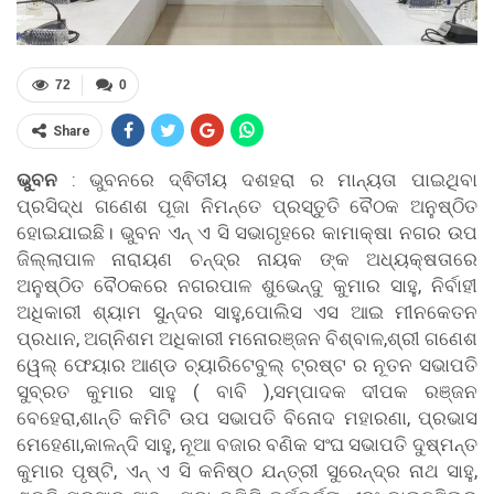
72
0
Share
ଭୁବନ
: ଭୁବନରେ ଦ୍ଵିତୀୟ ଦଶହରା ର ମାନ୍ୟତା ପାଇଥିବା
ପ୍ରସିଦ୍ଧ ଗଣେଶ ପୂଜା ନିମନ୍ତେ ପ୍ରସ୍ତୁତି ବୈଠକ ଅନୁଷ୍ଠିତ
ହୋଇଯାଇଛି। ଭୁବନ ଏନ୍ ଏ ସି ସଭାଗୃହରେ କାମାକ୍ଷା ନଗର ଉପ
ଜିଲ୍ଲାପାଳ ନାରାୟଣ ଚନ୍ଦ୍ର ନାୟକ ଙ୍କ ଅଧ୍ୟକ୍ଷତାରେ
ଅନୁଷ୍ଠିତ ବୈଠକରେ ନଗରପାଳ ଶୁଭେନ୍ଦୁ କୁମାର ସାହୁ, ନିର୍ବାହୀ
ଅଧିକାରୀ ଶ୍ୟାମ ସୁନ୍ଦର ସାହୁ,ପୋଲିସ ଏସ ଆଇ ମୀନକେତନ
ପ୍ରଧାନ, ଅଗ୍ନିଶମ ଅଧିକାରୀ ମନୋରଞ୍ଜନ ବିଶ୍ବାଳ,ଶ୍ରୀ ଗଣେଶ
ୱେଲ୍ ଫେୟାର ଆଣ୍ଡ ଚ୍ୟାରିଟେବୁଲ୍ ଟ୍ରଷ୍ଟ ର ନୂତନ ସଭାପତି
ସୁବ୍ରତ କୁମାର ସାହୁ ( ବାବି ),ସମ୍ପାଦକ ଦୀପକ ରଞ୍ଜନ
ବେହେରା,ଶାନ୍ତି କମିଟି ଉପ ସଭାପତି ବିନୋଦ ମହାରଣା, ପ୍ରଭାସ
ମେହେଣା,କାଳନ୍ଦି ସାହୁ, ନୂଆ ବଜାର ବଣିକ ସଂଘ ସଭାପତି ଦୁଷ୍ମନ୍ତ
କୁମାର ପୃଷ୍ଟି, ଏନ୍ ଏ ସି କନିଷ୍ଠ ଯନ୍ତ୍ରୀ ସୁରେନ୍ଦ୍ର ନାଥ ସାହୁ,