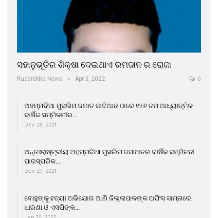
ସହାନୁଭୂତିର ଶିକ୍ଷା ଦେଇଥାଏ ରମଜାନ ର ରୋଜା
Ruparekha News
Apr 3, 2022
0
ଅହମ୍ମଦିଆ ମୁସଲିମ ଜମାତ କାଦିଆନ ଠାରେ ୧୨୬ ତମ ଆଧ୍ୟାତ୍ମିକ
ବାର୍ଷିକ ସମ୍ମିଳନୀର…
Dec 26, 2021
ଅନ୍ତଃରାଷ୍ଟ୍ରୀୟ ଅହମ୍ମଦିଆ ମୁସଲିମ ଜମାଅତର ବାର୍ଷିକ ସମ୍ମିଳନୀ
ପାରସ୍ପରିକ…
Dec 27, 2021
ବୋହୁଙ୍କୁ ହତ୍ୟା ଅଭିଯୋଗ ଆଣି ଜିଲ୍ଲାପାଳଙ୍କ ଅଫିସ ସାମ୍ନାରେ
ଧାରଣା ଓ ଏସପିଙ୍କ…
Jan 25, 2022