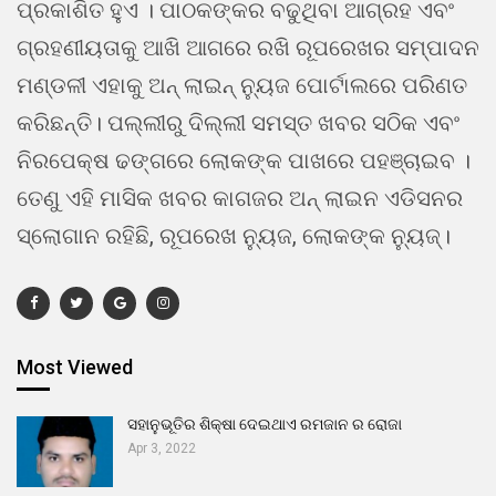
ପ୍ରକାଶିତ ହୁଏ । ପାଠକଙ୍କର ବଢୁଥିବା ଆଗ୍ରହ ଏବଂ
ଗ୍ରହଣୀୟତାକୁ ଆଖି ଆଗରେ ରଖି ରୂପରେଖର ସମ୍ପାଦନ
ମଣ୍ଡଳୀ ଏହାକୁ ଅନ୍ ଲାଇନ୍ ନ୍ୟୁଜ ପୋର୍ଟାଲରେ ପରିଣତ
କରିଛନ୍ତି। ପଲ୍ଲୀରୁ ଦିଲ୍ଲୀ ସମସ୍ତ ଖବର ସଠିକ ଏବଂ
ନିରପେକ୍ଷ ଢଙ୍ଗରେ ଲୋକଙ୍କ ପାଖରେ ପହଞ୍ଚାଇବ ।
ତେଣୁ ଏହି ମାସିକ ଖବର କାଗଜର ଅନ୍ ଲାଇନ ଏଡିସନର
ସ୍ଲୋଗାନ ରହିଛି, ରୂପରେଖ ନ୍ୟୁଜ, ଲୋକଙ୍କ ନ୍ୟୁଜ୍।
Most Viewed
ସହାନୁଭୂତିର ଶିକ୍ଷା ଦେଇଥାଏ ରମଜାନ ର ରୋଜା
Apr 3, 2022