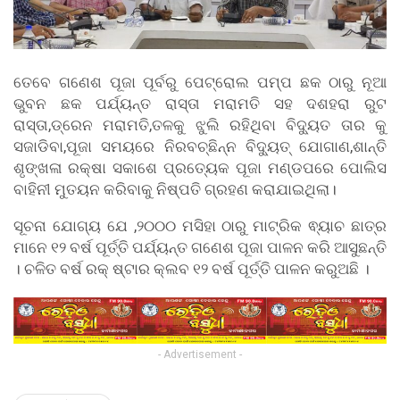
ତେବେ ଗଣେଶ ପୂଜା ପୂର୍ବରୁ ପେଟ୍ରୋଲ ପମ୍ପ ଛକ ଠାରୁ ନୂଆ
ଭୁବନ ଛକ ପର୍ଯ୍ୟନ୍ତ ରାସ୍ତା ମରାମତି ସହ ଦଶହରା ରୁଟ
ରାସ୍ତା,ଡ୍ରେନ ମରାମତି,ତଳକୁ ଝୁଲି ରହିଥିବା ବିଦ୍ୟୁତ ତାର କୁ
ସଜାଡିବା,ପୂଜା ସମୟରେ ନିରବଚ୍ଛିନ୍ନ ବିଦ୍ୟୁତ୍ ଯୋଗାଣ,ଶାନ୍ତି
ଶୃଙ୍ଖଳା ରକ୍ଷା ସକାଶେ ପ୍ରତ୍ୟେକ ପୂଜା ମଣ୍ଡପରେ ପୋଲିସ
ବାହିନୀ ମୁତୟନ କରିବାକୁ ନିଷ୍ପତି ଗ୍ରହଣ କରାଯାଇଥିଲା।
ସୂଚନା ଯୋଗ୍ୟ ଯେ ,୨୦୦୦ ମସିହା ଠାରୁ ମାଟ୍ରିକ ଵ୍ୟାଚ ଛାତ୍ର
ମାନେ ୧୨ ବର୍ଷ ପୂର୍ତ୍ତି ପର୍ଯ୍ୟନ୍ତ ଗଣେଶ ପୂଜା ପାଳନ କରି ଆସୁଛନ୍ତି
। ଚଳିତ ବର୍ଷ ରକ୍ ଷ୍ଟାର କ୍ଲବ ୧୨ ବର୍ଷ ପୂର୍ତ୍ତି ପାଳନ କରୁଅଛି ।
- Advertisement -