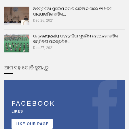
ଅହମ୍ମଦିଆ ମୁସଲିମ ଜମାତ କାଦିଆନ ଠାରେ ୧୨୬ ତମ
ଆଧ୍ୟାତ୍ମିକ ବାର୍ଷିକ…
Dec 26, 2021
ଅନ୍ତଃରାଷ୍ଟ୍ରୀୟ ଅହମ୍ମଦିଆ ମୁସଲିମ ଜମାଅତର ବାର୍ଷିକ
ସମ୍ମିଳନୀ ପାରସ୍ପରିକ…
Dec 27, 2021
ଆମ ସହ ଯୋଡି ହୁଅନ୍ତୁ
FACEBOOK
LIKES
LIKE OUR PAGE