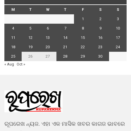
M
T
W
T
F
S
S
1
2
3
4
5
6
7
8
9
10
11
12
13
14
15
16
17
18
19
20
21
22
23
24
25
26
27
28
29
30
« Aug
Oct »
ରୂପରେଖ ନ୍ୟଜ. ଏହା ଏକ ମାସିକ ଖବର କାଗଜ ଭାବରେ