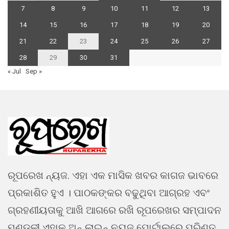
7
8
9
10
11
12
13
14
15
16
17
18
19
20
21
22
23
24
25
26
27
28
29
30
31
« Jul
Sep »
ରୂପରେଖ ନ୍ୟଜ. ଏହା ଏକ ମାସିକ ଖବର କାଗଜ ଭାବରେ
ପ୍ରକାଶିତ ହୁଏ । ପାଠକଙ୍କର ବଢୁଥିବା ଆଗ୍ରହ ଏବଂ
ଗ୍ରହଣୀୟତାକୁ ଆଖି ଆଗରେ ରଖି ରୂପରେଖର ସମ୍ପାଦନ
ମଣ୍ଡଳୀ ଏହାକୁ ଅନ୍ ଲାଇନ୍ ନ୍ୟୁଜ ପୋର୍ଟାଲରେ ପରିଣତ