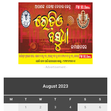
- Advertisement -
August 2023
M
T
W
T
F
S
S
1
2
3
4
5
6