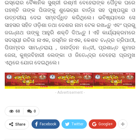
ଇସ୍ରୋର ବୈଜ୍ଞାନିକ ସୁଶ୍ରୀ ରଶ୍ମୀ ବେହେରାଙ୍କ ପୈତୃକ ଘରେ
ପହଞ୍ଚି ତାଙ୍କ ପିତାଙ୍କୁ ଶୁଭେଚ୍ଛା ବାର୍ତ୍ତା ସହ ପୁଷ୍ପଗୁଛ ଓ
ଉତ୍ତରୀୟ ଦେଇ ସମ୍ବର୍ଦ୍ଧିତ କରିଥିଲେ। ଭବିଷ୍ୟତରେ ସେ
ସାହସର ସହିତ ଓଡ଼ିଶା ତଥା ଦେଶର ନାମ ଟେକ ରଖନ୍ତୁ ଏବଂ ପ୍ରଭୁ
ଜଗନ୍ନାଥ ତାଙ୍କୁ ଆହୁରି ଶକ୍ତି ଦିଅନ୍ତୁ l ଏହି କାର୍ଯ୍ୟକ୍ରମରେ
ସଦସ୍ୟl ରଚିତା ନାଏକ, ଜସ୍ମିନ ନାଏକ, କେଶବ ଚନ୍ଦ୍ର ତ୍ରିପାଠୀ,
ପିତାମ୍ବର ସାମନ୍ତରାୟ , ଜନାର୍ଦ୍ଦନ ନନ୍ଦୀ, ପ୍ରଶାନ୍ତ କୁମାର
ଜେନା, କୁଞ୍ଜବିହାରୀ ଲେଙ୍କା ଓ ଜିତେନ୍ଦ୍ର ବେହେରା ପ୍ରମୁଖ
ଏଥିରେ ଯୋଗ ଦେଇଥିଲେ।
- Advertisement -
68
0
Facebook
Twitter
Google+
Share