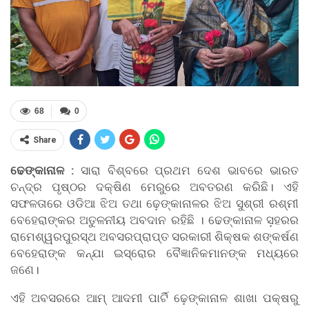
68
0
Share
ଢେଙ୍କାନାଳ :
ସାରା ବିଶ୍ବରେ ପ୍ରଥମ ଦେଶ ଭାବରେ ଭାରତ
ଚନ୍ଦ୍ର ପୃଷ୍ଠର ଦକ୍ଷିଣ ମେରୁରେ ଅବତରଣ କରିଛି। ଏହି
ସଫଳତାରେ ଓଡିଆ ଝିଅ ତଥା ଢ଼େଙ୍କାନାଳର ଝିଅ ସୁଶ୍ରୀ ରଶ୍ମୀ
ବେହେରାଙ୍କର ଅତୁଳନୀୟ ଅବଦାନ ରହିଛି । ଢେଙ୍କାନାଳ ସ଼ହରର
ରାମେଶ୍ୱରପୁରସ୍ଥ ଅବସରପ୍ରାପ୍ତ ସରକାରୀ ଶିକ୍ଷକ ଶଙ୍କର୍ଷଣ
ବେହେରାଙ୍କ କନ୍ଯା ଇସ୍ରୋର ବୈଜ୍ଞାନିକମାନଙ୍କ ମଧ୍ୟରେ
ଜଣେ।
ଏହି ଅବସରରେ ଆମ୍ ଆଦମୀ ପାର୍ଟି ଢ଼େଙ୍କାନାଳ ଶାଖା ପକ୍ଷରୁ