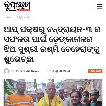
Home
ଜିଲ୍ଲା ଖବର
ଆପ୍ ପକ୍ଷରୁ ଚନ୍ଦ୍ରାୟନ-୩ ର
ସଫଳତା ପାଇଁ ଢ଼େଙ୍କାନାଳର
ଝିଅ ସୁଶ୍ରୀ ରଶ୍ମି ବେହେରାଙ୍କୁ
ଶୁଭେଚ୍ଛା
On
Aug 28, 2023
By
Ruparekha News
ଜିଲ୍ଲା ଖବର