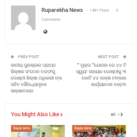
Ruparekha News
1481 Posts
0
Comments
PREV POST
NEXT POST
ଜାତୀୟ ପୁରସ୍କାର ପ୍ରାପ୍ତ
” ମୁକ୍ତା “ଯୋଜନା ରେ ୪୪ ଟି
ଶିକ୍ଷକ ସଂଗଠନ ତରଫରୁ
ସ୍ୱୟଂ ସହାୟକ ଗୋଷ୍ଠୀକୁ ୩
ଗୋଷ୍ଠୀ ଶିକ୍ଷା ଅଧିକାରୀ ଙ୍କ
କୋଟି ୪୪ ଲକ୍ଷ ଟଙ୍କାର
ସହିତ ସୌଜନ୍ୟମୂଳକ
କାର୍ଯ୍ୟାଦେଶ ବଣ୍ଟନ
ସାକ୍ଷାତକାର
You Might Also Like
All
ଜିଲ୍ଲା ଖବର
ଜିଲ୍ଲା ଖବର