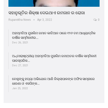
ସହାନୁଭୂତିର ଶିକ୍ଷା ଦେଇଥାଏ ରମଜାନ ର ରୋଜା
Ruparekha News
Apr 3, 2022
0
ଅହମ୍ମଦିଆ ମୁସଲିମ ଜମାତ କାଦିଆନ ଠାରେ ୧୨୬ ତମ ଆଧ୍ୟାତ୍ମିକ
ବାର୍ଷିକ ସମ୍ମିଳନୀର…
Dec 26, 2021
ଅନ୍ତଃରାଷ୍ଟ୍ରୀୟ ଅହମ୍ମଦିଆ ମୁସଲିମ ଜମାଅତର ବାର୍ଷିକ ସମ୍ମିଳନୀ
ପାରସ୍ପରିକ…
Dec 27, 2021
ବୋହୁଙ୍କୁ ହତ୍ୟା ଅଭିଯୋଗ ଆଣି ଜିଲ୍ଲାପାଳଙ୍କ ଅଫିସ ସାମ୍ନାରେ
ଧାରଣା ଓ ଏସପିଙ୍କ…
Jan 25, 2022