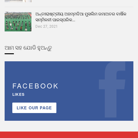
ଅନ୍ତଃରାଷ୍ଟ୍ରୀୟ ଅହମ୍ମଦିଆ ମୁସଲିମ ଜମାଅତର ବାର୍ଷିକ
ସମ୍ମିଳନୀ ପାରସ୍ପରିକ…
Dec 27, 2021
ଆମ ସହ ଯୋଡି ହୁଅନ୍ତୁ
FACEBOOK
LIKES
LIKE OUR PAGE