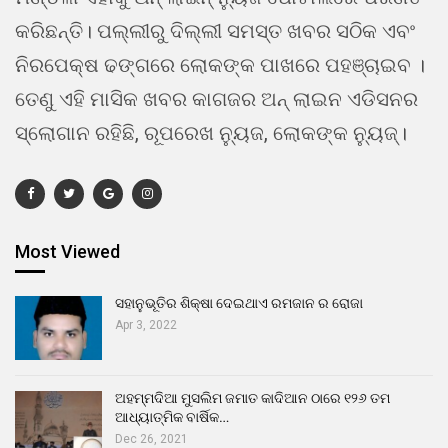
କରିଛନ୍ତି। ପଲ୍ଲୀରୁ ଦିଲ୍ଲୀ ସମସ୍ତ ଖବର ସଠିକ ଏବଂ
ନିରପେକ୍ଷ ଢଙ୍ଗରେ ଲୋକଙ୍କ ପାଖରେ ପହଞ୍ଚାଇବ ।
ତେଣୁ ଏହି ମାସିକ ଖବର କାଗଜର ଅନ୍ ଲାଇନ ଏଡିସନର
ସ୍ଲୋଗାନ ରହିଛି, ରୂପରେଖ ନ୍ୟୁଜ, ଲୋକଙ୍କ ନ୍ୟୁଜ୍।
Most Viewed
ସହାନୁଭୂତିର ଶିକ୍ଷା ଦେଇଥାଏ ରମଜାନ ର ରୋଜା
Apr 3, 2022
ଅହମ୍ମଦିଆ ମୁସଲିମ ଜମାତ କାଦିଆନ ଠାରେ ୧୨୬ ତମ
ଆଧ୍ୟାତ୍ମିକ ବାର୍ଷିକ…
Dec 26, 2021