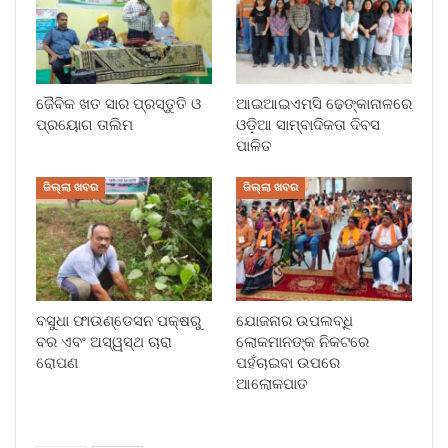
ଜୈବିକ ଖତ ସାର ପ୍ରସ୍ତୁତି ଓ
ଆଇଆଇଏମସି ଢେଙ୍କାନାଳରେ
ପ୍ରୟୋଗ ତାଲିମ
ଓଡ଼ିଆ ସାମ୍ବାଦିକତା ଦିବସ
ପାଳିତ
ଜିଲ୍ଲା ଖବର
ଜିଲ୍ଲା ଖବର
ବସୁଧା ଫାଉଣ୍ଡେସନ ପକ୍ଷରୁ
ଯୋଜନାର ଉପଲବ୍ଧି
ବର ଏବଂ ଅସ୍ୱସ୍ଥ ଚାରା
ଲୋକମାନଙ୍କ ନିକଟରେ
ରୋପଣ
ପହଁଚାଇବା ଉପରେ
ଆଲୋକପାତ