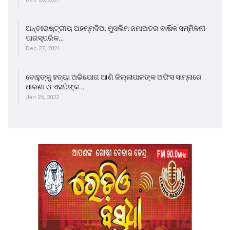
ଅନ୍ତଃରାଷ୍ଟ୍ରୀୟ ଅହମ୍ମଦିଆ ମୁସଲିମ ଜମାଅତର ବାର୍ଷିକ ସମ୍ମିଳନୀ
ପାରସ୍ପରିକ…
Dec 27, 2021
ବୋହୁଙ୍କୁ ହତ୍ୟା ଅଭିଯୋଗ ଆଣି ଜିଲ୍ଲାପାଳଙ୍କ ଅଫିସ ସାମ୍ନାରେ
ଧାରଣା ଓ ଏସପିଙ୍କ…
Jan 25, 2022