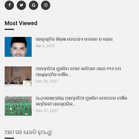
Most Viewed
ସହାନୁଭୂତିର ଶିକ୍ଷା ଦେଇଥାଏ ରମଜାନ ର ରୋଜା
Apr 3, 2022
ଅହମ୍ମଦିଆ ମୁସଲିମ ଜମାତ କାଦିଆନ ଠାରେ ୧୨୬ ତମ
ଆଧ୍ୟାତ୍ମିକ ବାର୍ଷିକ…
Dec 26, 2021
ଅନ୍ତଃରାଷ୍ଟ୍ରୀୟ ଅହମ୍ମଦିଆ ମୁସଲିମ ଜମାଅତର ବାର୍ଷିକ
ସମ୍ମିଳନୀ ପାରସ୍ପରିକ…
Dec 27, 2021
ଆମ ସହ ଯୋଡି ହୁଅନ୍ତୁ