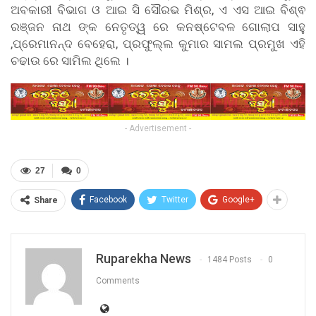
ଅବକାରୀ ବିଭାଗ ଓ ଆଇ ସି ସୌରଭ ମିଶ୍ର, ଏ ଏସ ଆଇ ବିଶ୍ଵ
ରଞ୍ଜନ ନାଥ ଙ୍କ ନେତୃତ୍ୱ ରେ କନଷ୍ଟେବଳ ଗୋଲାପ ସାହୁ
,ପ୍ରେମାନନ୍ଦ ବେହେରା, ପ୍ରଫୁଲ୍ଲ କୁମାର ସାମଲ ପ୍ରମୁଖ ଏହି
ଚଢାଉ ରେ ସାମିଲ ଥିଲେ ।
- Advertisement -
27
0
Facebook
Twitter
Google+
Share
Ruparekha News
1484 Posts
0
Comments