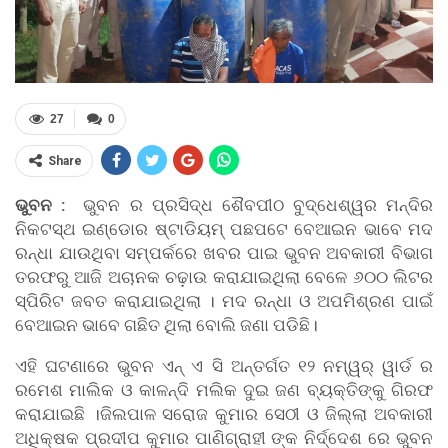
27
0
Share
ଭୁବନ :
ଭୁବନ ର ପ୍ରସିଦ୍ଧ ଶୈବପୀଠ ବୁଦ୍ଧେଶ୍ୱର ମନ୍ଦିର
ନିକଟସ୍ଥ ଇଣ୍ଡୋର ଷ୍ଟାଡିୟମ୍ ପଛପଟେ ବେଆଇନ ଭାବେ ମଦ
ରନ୍ଧା ଯାଉଥିବା ସମ୍ପର୍କରେ ଖବର ପାଇ ଭୁବନ ଅବକାରୀ ବିଭାଗ
ତରଫରୁ ଆଜି ଅଚାନକ ଚଢ଼ାଉ କରାଯାଇଥିଲା ବେଳେ ୬୦୦ ଲିଟର
ସ୍ପିରିଟ ଜବତ କରାଯାଇଥିଲା । ମଦ ରନ୍ଧା ଓ ଅପମିଶ୍ରଣ ପାଇଁ
ବେଆଇନ ଭାବେ ଗଛିତ ଥିଲା ବୋଲି ଜଣା ପଡିଛି।
ଏହି ଘଟଣାରେ ଭୁବନ ଏନ୍ ଏ ସି ଅନ୍ତର୍ଗତ ୧୨ ନମ୍ୱର୍ ୱାର୍ଡ ର
ରମେଶ ମାଲିକ ଓ କାଳନ୍ଦି ମଲିକ ଦୁଇ ଜଣ ବ୍ୟକ୍ତିଙ୍କୁ ଗିରଫ
କରାଯାଇଛି ।ଜିଲପାଳ ସରୋଜ କୁମାର ସେଠୀ ଓ ଜିଲ୍ଲା ଅବକାରୀ
ଅଧିକ୍ଷକ ପ୍ରଦୀପ କୁମାର ପାଣିଗ୍ରାହୀ ଙ୍କ ନିର୍ଦ୍ଦେଶ ରେ ଭୁବନ