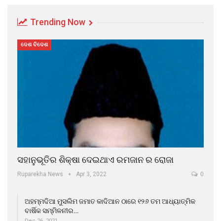
Trending Now
ଦେଶ ବିଦେଶ
ସହାନୁଭୂତିର ଶିକ୍ଷା ଦେଇଥାଏ ରମଜାନ ର ରୋଜା
Ruparekha News
Apr 3, 2022
0
ଅହମ୍ମଦିଆ ମୁସଲିମ ଜମାତ କାଦିଆନ ଠାରେ ୧୨୬ ତମ ଆଧ୍ୟାତ୍ମିକ
ବାର୍ଷିକ ସମ୍ମିଳନୀର…
Dec 26, 2021