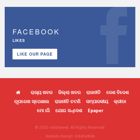
FACEBOOK
LIKES
LIKE OUR PAGE
ରାଜ୍ୟ ଖବର
ଜିଲ୍ଲା ଖବର
ରାଜନୀତି
ଦେଶ ବିଦେଶ
ରୂପରେଖ ସ୍ପେଶାଲ
ରାଜନୀତି ଚଟଣି
ସମ୍ପାଦକୀୟ
କ୍ରୀଡା
ମୋ ଗାଁ
ଯୋଗ ସନ୍ଦେଶ
Epaper
© 2025- odishaweb. All Rights Reserved.
Website Design:
OdishaWeb