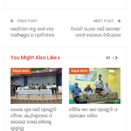
PREV POST
NEXT POST
ପାଣ୍ଡିଆନ ଙ୍କୁ କାଳୀ ମାଡ଼
ତିନୋଟି ସନ୍ତାନ ପାଇଁ ସରପଞ୍ଚ
ଅସହିଷ୍ଣୁତା ର ପ୍ରତିଫଳନ
ପଦବୀ ହରାଇଲେ ଝିଲିପ୍ରଭା
You Might Also Like
All
ଜିଲ୍ଲା ଖବର
ଜିଲ୍ଲା ଖବର
ଗଣେଶ ପୂଜା ପାଇଁ ପ୍ରସ୍ତୁତି
ଜୈବିକ ଖତ ସାର ପ୍ରସ୍ତୁତି ଓ
ବୈଠକ: ଶାନ୍ତିଶୃଙ୍ଖଳା ଓ
ପ୍ରୟୋଗ ତାଲିମ
ଭାଇଚାରା ବଜାୟ ରଖିବାକୁ
ଗୁରୁତ୍ୱ