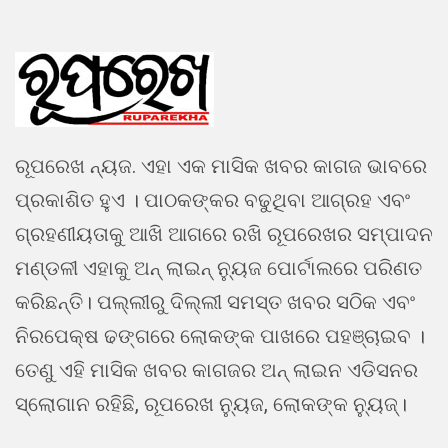
ରୂପରେଖ ନ୍ୟଜ. ଏହା ଏକ ମାସିକ ଖବର କାଗଜ ଭାବରେ
ପ୍ରକାଶିତ ହୁଏ । ପାଠକଙ୍କର ବଢୁଥିବା ଆଗ୍ରହ ଏବଂ
ଗ୍ରହଣୀୟତାକୁ ଆଖି ଆଗରେ ରଖି ରୂପରେଖର ସମ୍ପାଦନ
ମଣ୍ଡଳୀ ଏହାକୁ ଅନ୍ ଲାଇନ୍ ନ୍ୟୁଜ ପୋର୍ଟାଲରେ ପରିଣତ
କରିଛନ୍ତି। ପଲ୍ଲୀରୁ ଦିଲ୍ଲୀ ସମସ୍ତ ଖବର ସଠିକ ଏବଂ
ନିରପେକ୍ଷ ଢଙ୍ଗରେ ଲୋକଙ୍କ ପାଖରେ ପହଞ୍ଚାଇବ ।
ତେଣୁ ଏହି ମାସିକ ଖବର କାଗଜର ଅନ୍ ଲାଇନ ଏଡିସନର
ସ୍ଲୋଗାନ ରହିଛି, ରୂପରେଖ ନ୍ୟୁଜ, ଲୋକଙ୍କ ନ୍ୟୁଜ୍।