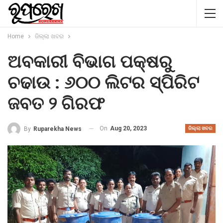
Home
ଜିଲ୍ଲା ଖବର
ଅବକାରୀ ବିଭାଗ ପକ୍ଷରୁ
ଚଢାଉ : ୬୦୦ ଲିଟର ସ୍ପିରିଟ
ଜବତ ୨ ଗିରଫ
On
Aug 20, 2023
By
Ruparekha News
ଜିଲ୍ଲା ଖବର