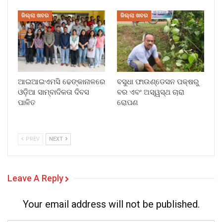
ଜିଲ୍ଲା ଖବର
ଜିଲ୍ଲା ଖବର
ଆଇଆଇଏମସି ଢେଙ୍କାନାଳରେ
ବସୁଧା ଫାଉଣ୍ଡେସନ ପକ୍ଷରୁ
ଓଡ଼ିଆ ସାମ୍ବାଦିକତା ଦିବସ
ବର ଏବଂ ଅସ୍ୱସ୍ଥ ଚାରା
ପାଳିତ
ରୋପଣ
PREV
NEXT
Leave A Reply
Your email address will not be published.