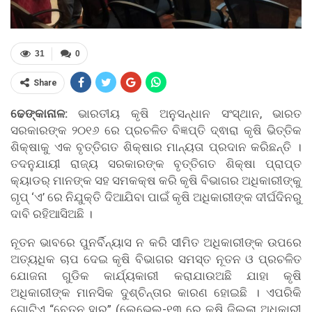
31
0
Share
ଢେଙ୍କାନାଳ:
ଭାରତୀୟ କୃଷି ଅନୁସନ୍ଧାନ ସଂସ୍ଥାନ, ଭାରତ
ସରକାରଙ୍କ ୨୦୧୬ ରେ ପ୍ରଚଳିତ ବିଜ୍ଞପ୍ତି ଦ୍ଵାରା କୃଷି ଭିତ୍ତିକ
ଶିକ୍ଷାକୁ ଏକ ବୃତ୍ତିଗତ ଶିକ୍ଷାର ମାନ୍ୟତା ପ୍ରଦାନ କରିଛନ୍ତି ।
ତଦନୁଯାୟୀ ରାଜ୍ୟ ସରକାରଙ୍କ ବୃତ୍ତିଗତ ଶିକ୍ଷା ପ୍ରାପ୍ତ
କ୍ୟାଡର୍ ମାନଙ୍କ ସହ ସମକକ୍ଷ କରି କୃଷି ବିଭାଗର ଅଧିକାରୀଙ୍କୁ
ଗୃପ୍ ‘ଏ’ ରେ ନିଯୁକ୍ତି ଦିଆଯିବା ପାଇଁ କୃଷି ଅଧିକାରୀଙ୍କ ଦୀର୍ଘଦିନରୁ
ଦାବି ରହିଆସିଅଛି ।
ନୂତନ ଭାବରେ ପୁନର୍ବିନ୍ୟାସ ନ କରି ସୀମିତ ଅଧିକାରୀଙ୍କ ଉପରେ
ଅତ୍ୟଧିକ ଚାପ ଦେଇ କୃଷି ବିଭାଗର ସମସ୍ତ ନୂତନ ଓ ପ୍ରଚଳିତ
ଯୋଜନା ଗୁଡିକ କାର୍ଯ୍ୟକାରୀ କରାଯାଉଅଛି ଯାହା କୃଷି
ଅଧିକାରୀଙ୍କ ମାନସିକ ଦୁଶ୍ଚିନ୍ତାର କାରଣ ହୋଇଛି । ଏପରିକି
ଗୋଟିଏ “ବେତନ ହାର” (ଲେଭେଲ-୧୩ ରେ କୃଷି ଜିଲ୍ଲା ଅଧିକାରୀ