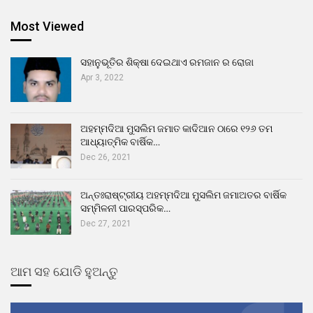
Most Viewed
ସହାନୁଭୂତିର ଶିକ୍ଷା ଦେଇଥାଏ ରମଜାନ ର ରୋଜା
Apr 3, 2022
ଅହମ୍ମଦିଆ ମୁସଲିମ ଜମାତ କାଦିଆନ ଠାରେ ୧୨୬ ତମ
ଆଧ୍ୟାତ୍ମିକ ବାର୍ଷିକ…
Dec 26, 2021
ଅନ୍ତଃରାଷ୍ଟ୍ରୀୟ ଅହମ୍ମଦିଆ ମୁସଲିମ ଜମାଅତର ବାର୍ଷିକ
ସମ୍ମିଳନୀ ପାରସ୍ପରିକ…
Dec 27, 2021
ଆମ ସହ ଯୋଡି ହୁଅନ୍ତୁ