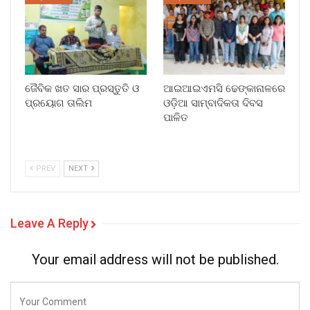
ଜୈବିକ ଖତ ସାର ପ୍ରସ୍ତୁତି ଓ
ଆଇଆଇଏମସି ଢେଙ୍କାନାଳରେ
ପ୍ରୟୋଗ ତାଲିମ
ଓଡ଼ିଆ ସାମ୍ବାଦିକତା ଦିବସ
ପାଳିତ
PREV
NEXT
Leave A Reply
Your email address will not be published.