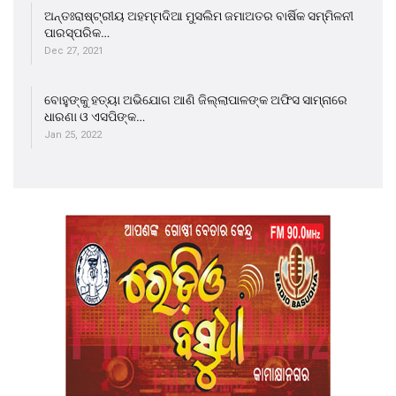
ଅନ୍ତଃରାଷ୍ଟ୍ରୀୟ ଅହମ୍ମଦିଆ ମୁସଲିମ ଜମାଅତର ବାର୍ଷିକ ସମ୍ମିଳନୀ
ପାରସ୍ପରିକ…
Dec 27, 2021
ବୋହୁଙ୍କୁ ହତ୍ୟା ଅଭିଯୋଗ ଆଣି ଜିଲ୍ଲାପାଳଙ୍କ ଅଫିସ ସାମ୍ନାରେ
ଧାରଣା ଓ ଏସପିଙ୍କ…
Jan 25, 2022