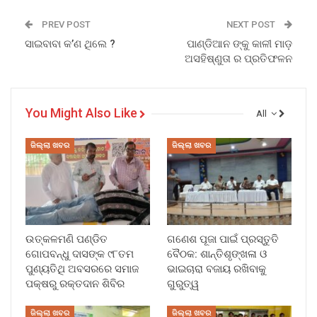
PREV POST
NEXT POST
ସାଇବାବା କ’ଣ ଥିଲେ ?
ପାଣ୍ଡିଆନ ଙ୍କୁ କାଳୀ ମାଡ଼
ଅସହିଷ୍ଣୁତା ର ପ୍ରତିଫଳନ
You Might Also Like
All
ଜିଲ୍ଲା ଖବର
ଜିଲ୍ଲା ଖବର
ଉତ୍କଳମଣି ପଣ୍ଡିତ
ଗଣେଶ ପୂଜା ପାଇଁ ପ୍ରସ୍ତୁତି
ଗୋପବନ୍ଧୁ ଦାସଙ୍କ ୯୮ତମ
ବୈଠକ: ଶାନ୍ତିଶୃଙ୍ଖଳା ଓ
ପୁଣ୍ୟତିଥି ଅବସରରେ ସମାଜ
ଭାଇଚାରା ବଜାୟ ରଖିବାକୁ
ପକ୍ଷରୁ ରକ୍ତଦାନ ଶିବିର
ଗୁରୁତ୍ୱ
ଜିଲ୍ଲା ଖବର
ଜିଲ୍ଲା ଖବର