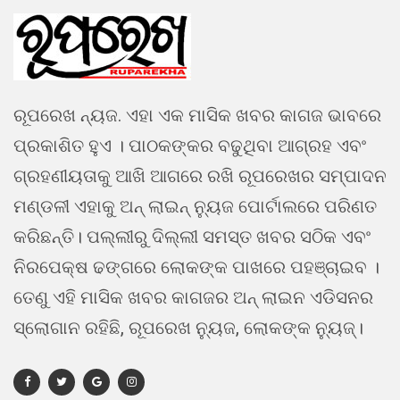
ରୂପରେଖ ନ୍ୟଜ. ଏହା ଏକ ମାସିକ ଖବର କାଗଜ ଭାବରେ
ପ୍ରକାଶିତ ହୁଏ । ପାଠକଙ୍କର ବଢୁଥିବା ଆଗ୍ରହ ଏବଂ
ଗ୍ରହଣୀୟତାକୁ ଆଖି ଆଗରେ ରଖି ରୂପରେଖର ସମ୍ପାଦନ
ମଣ୍ଡଳୀ ଏହାକୁ ଅନ୍ ଲାଇନ୍ ନ୍ୟୁଜ ପୋର୍ଟାଲରେ ପରିଣତ
କରିଛନ୍ତି। ପଲ୍ଲୀରୁ ଦିଲ୍ଲୀ ସମସ୍ତ ଖବର ସଠିକ ଏବଂ
ନିରପେକ୍ଷ ଢଙ୍ଗରେ ଲୋକଙ୍କ ପାଖରେ ପହଞ୍ଚାଇବ ।
ତେଣୁ ଏହି ମାସିକ ଖବର କାଗଜର ଅନ୍ ଲାଇନ ଏଡିସନର
ସ୍ଲୋଗାନ ରହିଛି, ରୂପରେଖ ନ୍ୟୁଜ, ଲୋକଙ୍କ ନ୍ୟୁଜ୍।