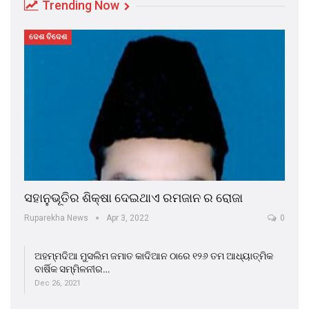
Trending Now
ଦେଶ ବିଦେଶ
ସହାନୁଭୂତିର ଶିକ୍ଷା ଦେଇଥାଏ ରମଜାନ ର ରୋଜା
Ruparekha News
Apr 3, 2022
0
ଅହମ୍ମଦିଆ ମୁସଲିମ ଜମାତ କାଦିଆନ ଠାରେ ୧୨୬ ତମ ଆଧ୍ୟାତ୍ମିକ
ବାର୍ଷିକ ସମ୍ମିଳନୀର…
Dec 26, 2021