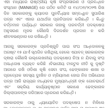
ଏହା ମଧ୍ୟରେ ରାଷ୍ଟ୍ରୀୟ କୃଷି ସଂପ୍ରସାରଣ ଓ ପ୍ରବନ୍ଧନ
ସଂସ୍ଥାନ (MANAGE) ରେ ଗଠିତ କମିଟି ତା ୧୪/୦୭/୨୦୨୩ ରିଖ
ଦିନ ସରକାରଙ୍କୁ କ୍ୟାଡର ପୁନର୍ବିନ୍ୟାସ ସମ୍ବନ୍ଧିତ ସୁପାରିଶ
ପତ୍ର ଏବଂ ଏହାର ଯଥାର୍ଥତା ପ୍ରତିପାଦନ କରିଛନ୍ତି । କିନ୍ତୁ
ବର୍ତ୍ତମାନ ପର୍ଯ୍ୟନ୍ତ ସରକାର ତାହାକୁ ପରବର୍ତ୍ତୀ ପଦକ୍ଷେପ
ଅନୁସରଣ ମୂଳକ କୌଣସି ଦିଗଦର୍ଶନ ପ୍ରଦାନ ନ କରି
ଶୀତଳଭଣ୍ଡାର ରେ ରଖିଛନ୍ତି ।
ଆଗରୁ ସରକାରଙ୍କ ପ୍ରତିଶ୍ରୁତି ପାଇ ସଂଘ ଆନ୍ଦୋଳନକୁ
ଅଗଷ୍ଟ ୧୫ ଯାଏଁ ସ୍ଥଗିତ ରଖିଥିଲା, ହେଲେ ଏଯାବତ୍ ସରକାରଙ୍କ
ଦ୍ଵାରା କୌଣସି ଉଲ୍ଲେଖନୀୟ ପଦକ୍ଷେପ ନିଆ ନ ଯିବାରୁ ସଂଘ
ଅସନ୍ତୋଷ ବ୍ୟକ୍ତ କରିଛି ।ବିଭାଗୀୟ ଟାଳଟୁଳ ନୀତି କୁ ଦୃଷ୍ଟି
ଆଗରେ ରଖି ଓଡିଶା କୃଷି ସେବା ସଂଘ, ଢେଙ୍କାନାଳ ଶାଖା ର
ପ୍ରତ୍ଯେକ ସଦସ୍ୟ ଦୁଃଖିତ ଓ ମ୍ରିୟମାଣ ହୋଇ ନିଜ ଅଭିଯୋଗ
ପତ୍ର ଆଜି ରାଜ୍ୟର ମାନ୍ୟବର ମୁଖ୍ୟମନ୍ତ୍ରୀ ଙ୍କ ଗୋଚରାର୍ଥେ
ଏବଂ ସକ୍ରିୟ କାର୍ଯ୍ୟାନୁଷ୍ଠାନ ସକାଶେ ଢେଙ୍କାନାଳ
ଜିଲ୍ଲାପାଳଙ୍କ ଜରିଆରେ ପ୍ରେରଣ କରିଛନ୍ତି।
ସରକାରଙ୍କ ଠାରୁ ନ୍ୟାୟୋଚିତ ପଦକ୍ଷେପ ନ ମିଳିଲେ