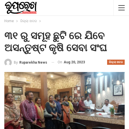
Home
ଜିଲ୍ଲା ଖବର
୩୧ ରୁ ସମୂହ ଛୁଟି ରେ ଯିବେ
ଅସନ୍ତୁଷ୍ଟ କୃଷି ସେବା ସଂଘ
On
Aug 20, 2023
By
Ruparekha News
ଜିଲ୍ଲା ଖବର