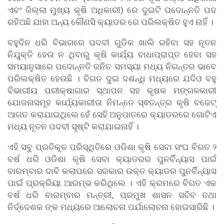
ଏବଂ ଜିଲ୍ଲା ମୁଖ୍ୟ କୃଷି ଅଧିକାରୀ) ରେ ଦୁଇଟି ପଦୋନ୍ନତି ପଦ
ରହିଅଛି ଯାହା ଅନ୍ୟ କୌଣସି କ୍ୟାଡର ରେ ପରିଲକ୍ଷିତ ହୁଏ ନାହିଁ ।
ବହୁଦିନ ଧରି ବିଭାଗରେ ପଦବୀ ଗୁଡିକ ଖାଲି ରହିବା ସହ ନୂତନ
ନିଯୁକ୍ତି ହେଉ ନ ଥିବାରୁ କୃଷି କାର୍ଯ୍ୟ ବାଧାପ୍ରାପ୍ତ ହେବା ସହ
ସମୟାନୁସାରେ ପଦୋନ୍ନତି ଜନିତ ସମସ୍ୟା ମଧ୍ୟ ନିରନ୍ତର ଭାବେ
ପରିଲକ୍ଷିତ ହେଉଛି । ବିଗତ ଦୁଇ ଦଶନ୍ଧି ମଧ୍ୟରେ ଯଦିଓ ବହୁ
ବିଭାଗୀୟ ପରୀକ୍ଷାଗାର ସ୍ଥାପନ ସହ କୃଷକ ମଙ୍ଗଳକାରୀ
ଯୋଜନାସମୂହ କାର୍ଯ୍ୟକାରୀତା ନିମନ୍ତେ ସ୍ଵତନ୍ତ୍ର କୃଷି ବଜେଟ୍
ଆଗତ କରାଯାଇଥିଲେ ହେଁ ସେହି ଅନୁପାତରେ କ୍ୟାଡରରେ ଗୋଟିଏ
ମଧ୍ୟ ନୂତନ ପଦବୀ ସୃଷ୍ଟି କରାଯାଇନାହିଁ ।
ଏହି ସବୁ ପ୍ରତିକୂଳ ପରିସ୍ଥିତିରେ ଓଡିଶା କୃଷି ସେବା ସଂଘ ବିଗତ ୨
ବର୍ଷ ଧରି ଓଡିଶା କୃଷି ସେବା କ୍ୟାଡରର ପୁନର୍ବିନ୍ୟାସ ପାଇଁ
ବାରମ୍ବାର ଦାବି କଲାପରେ ସରକାର ଉକ୍ତ କ୍ୟାଡର ପୁନର୍ବିନ୍ୟାସ
ପାଇଁ ପ୍ରକ୍ରିୟା ଆରମ୍ଭ କରିଥିଲେ । ଏହି କ୍ରମରେ ବିଗତ ଏକ
ବର୍ଷ ଧରି ବାରମ୍ବାର ମନ୍ତ୍ରୀ, ପ୍ରମୁଖ ଶାସନ ସଚିବ ତଥା
ନିର୍ଦ୍ଦେଶକ ଙ୍କ ମଧ୍ୟରେ ଆଲୋଚନା ପର୍ଯାଲୋଚନା ହୋଇସାରିଛି ।