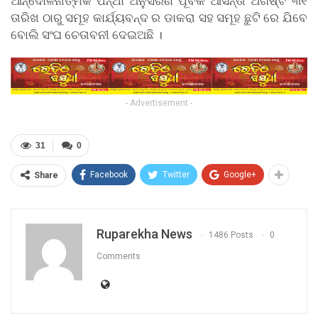
ଆନ୍ଦୋଳନାତ୍ମକ ପନ୍ଥା ଅନୁସରଣ ପୂର୍ବକ ଆସନ୍ତା ଅଗଷ୍ଟ ୩୧
ତାରିଖ ଠାରୁ ସମୂହ କାର୍ଯ୍ୟବନ୍ଦ ର ଡାକରା ସହ ସମୂହ ଛୁଟି ରେ ଯିବେ
ବୋଲି ସଂଘ ଚେତାବନୀ ଦେଇଅଛି ।
- Advertisement -
31
0
Facebook
Twitter
Google+
Share
Ruparekha News
1486 Posts
0
Comments