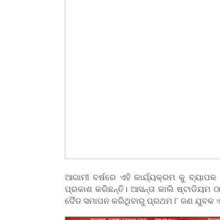
ଆଗାମୀ ବର୍ଷରେ ଏହି କାର୍ଯ୍ୟକ୍ରମ କୁ ବ୍ୟା
ପ୍ରକାଶ କରିଛନ୍ତି। ଆସନ୍ତା କାଲି ଷ୍ଟାଡିୟ
ଦୈଡ ସମାପନ କରିଥିବାରୁ ପ୍ରଥମ ୮ ଜଣ ଯୁବକ ଏବ