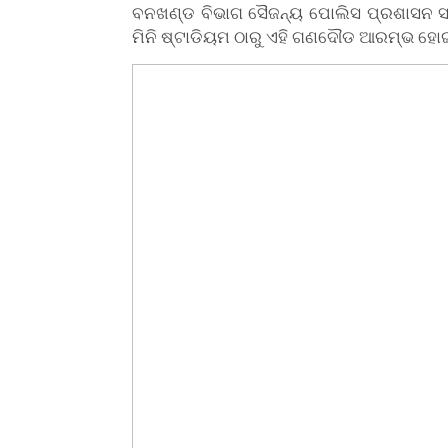
ବନଖଣ୍ଡ ବିଭାଗ ସୈଜନ୍ୟ ପୋଲିସ ପ୍ରଶାସନ 
ମିନି ଷ୍ଟାଡିୟମ ଠାରୁ ଏହି ଗଣଦୌଡ ଆରମ୍ଭ ହୋ