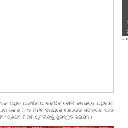
« J
ପକ ଏବଂ ଅଧିକ ଆକର୍ଷଣୀୟ କରାଯିବ ବୋଲି ବନଖଣ୍ଡ ଅଧିକାରୀ
ମ ଠାରେ ସକାଳ ୮:୧୫ ମିନିଟ ସମୟରେ ଗଣଦୌଡ ସଫଳତାର ସହିତ
ଂ ପ୍ରଥମ ୮ ଜଣ ଯୁବତୀଙ୍କୁ ପୁରସ୍କୃତ କରାଯିବ।