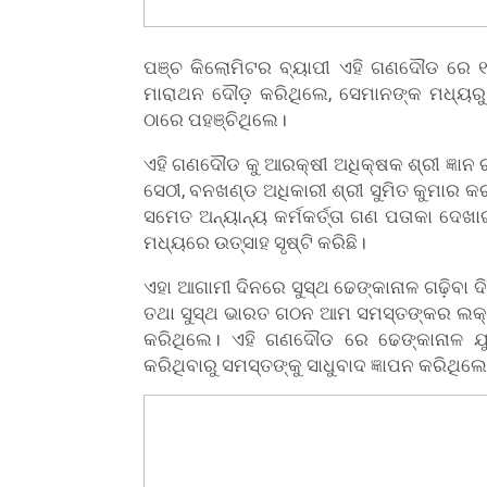
ପଞ୍ଚ କିଲୋମିଟର ବ୍ୟାପୀ ଏହି ଗଣଦୌଡ ରେ 
ମାରାଥନ ଦୌଡ଼ କରିଥିଲେ, ସେମାନଙ୍କ ମଧ୍ୟର
ଠାରେ ପହଞ୍ଚିଥିଲେ।
ଏହି ଗଣଦୌଡ କୁ ଆରକ୍ଷୀ ଅଧିକ୍ଷକ ଶ୍ରୀ ଜ୍ଞାନ 
ସେଠୀ, ବନଖଣ୍ଡ ଅଧିକାରୀ ଶ୍ରୀ ସୁମିତ କୁମାର କର
ସମେତ ଅନ୍ୟାନ୍ୟ କର୍ମକର୍ତ୍ତା ଗଣ ପତାକା ଦେ
ମଧ୍ୟରେ ଉତ୍ସାହ ସୃଷ୍ଟି କରିଛି।
ଏହା ଆଗାମୀ ଦିନରେ ସୁସ୍ଥ ଢେଙ୍କାନାଳ ଗଢ଼ିବା ଦ
ତଥା ସୁସ୍ଥ ଭାରତ ଗଠନ ଆମ ସମସ୍ତଙ୍କର ଲକ୍
କରିଥିଲେ। ଏହି ଗଣଦୌଡ ରେ ଢେଙ୍କାନାଳ ଯୁ
କରିଥିବାରୁ ସମସ୍ତଙ୍କୁ ସାଧୁବାଦ ଜ୍ଞାପନ କରିଥିଲ