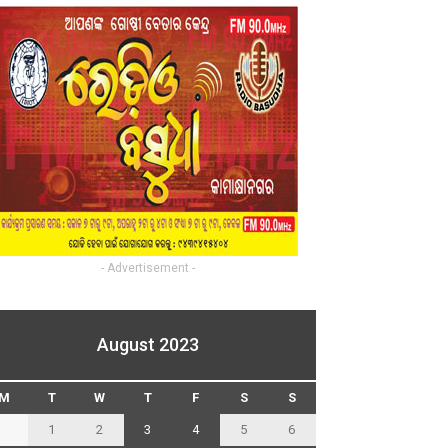
- Advertisement -
August 2023
M
T
W
T
F
S
S
1
2
3
4
5
6