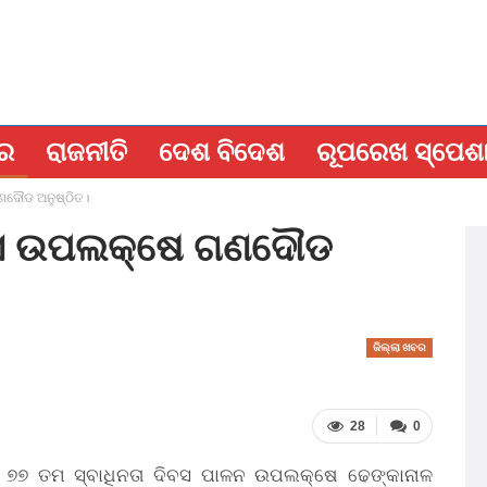
ବର
ରାଜନୀତି
ଦେଶ ବିଦେଶ
ରୂପରେଖ ସ୍ପେଶ
ଣଦୌଡ ଅନୁଷ୍ଠିତ।
ିବସ ଉପଲକ୍ଷେ ଗଣଦୌଡ
ଜିଲ୍ଲା ଖବର
28
0
୭୭ ତମ ସ୍ବାଧିନତା ଦିବସ ପାଳନ ଉପଲକ୍ଷେ ଢେଙ୍କାନାଳ