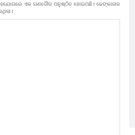
ସହଯୋଗରେ ଏକ ଗଣଦୌଡ ଅନୁଷ୍ଠିତ ହୋଇଅଛି। ଢେଙ୍କାନାଳ
ଇଥିଲା।