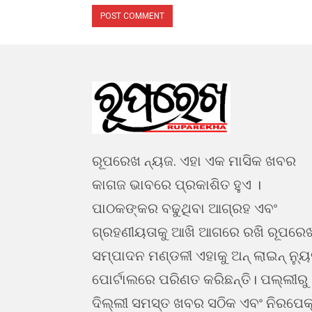
ରୂପରେଖ ନ୍ୟଜ. ଏହା ଏକ ମାସିକ ଖବର
କାଗଜ ଭାବରେ ପ୍ରକାଶିତ ହୁଏ ।
ପାଠକଙ୍କର ବଢୁଥିବା ଆଗ୍ରହ ଏବଂ
ଗ୍ରହଣୀୟତାକୁ ଆଖି ଆଗରେ ରଖି ରୂପରେ
ସମ୍ପାଦନ ମଣ୍ଡଳୀ ଏହାକୁ ଅନ୍ ଲାଇନ୍ ନ୍ୟ
ପୋର୍ଟାଲରେ ପରିଣତ କରିଛନ୍ତି। ପଲ୍ଲୀରୁ
ଦିଲ୍ଲୀ ସମସ୍ତ ଖବର ସଠିକ ଏବଂ ନିରପେକ