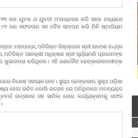
୧୨୩ ଜଣ ଯୁବକ ଓ ଯୁବତୀ ଅଂଶଗ୍ରହଣ କରି ସହର ମଧ୍ୟରେ
ୁ ୯୭ ଜଣ ସଫଳତାର ସହ ଦୈଡ ସମାପନ କରି ମିନି ଷ୍ଟାଡିୟମ
ରଞ୍ଜନ ମହାପାତ୍ର, ଅତିରିକ୍ତ ଜିଲ୍ଲାପାଳ ଶ୍ରୀ ରମେଶ ଚନ୍ଦ୍ର
, ଅତିରିକ୍ତ ଆରକ୍ଷୀ ଅଧିକ୍ଷକ ଶ୍ରୀ ସୂର୍ଯ୍ୟମଣି ପ୍ରଧାନଙ୍କ
ଖାଇ ଶୁଭାରମ୍ଭ କରିଥିଲେ। ଏହି ଗଣଦୌଡ ଢେଙ୍କାନାଳବାସୀଙ୍କ
ିଗରେ ବିଶେଷ ସହାୟକ ହେବ। ସୁସ୍ଥ ଢେଙ୍କାନାଳ, ସୁସ୍ଥ ଓଡ଼ିଶା
ଷ୍ୟ ହେବା ଉଚିତ ବୋଲି ଉତ୍ସବ ରେ ଅତିଥିମାନେ ମତବ୍ୟକ୍ତ
ବବର୍ଗ ଉତ୍ସାହର ସହ ସାମିଲ ହୋଇ କାର୍ଯ୍ୟକ୍ରମକୁ ସଫଳ
େ।