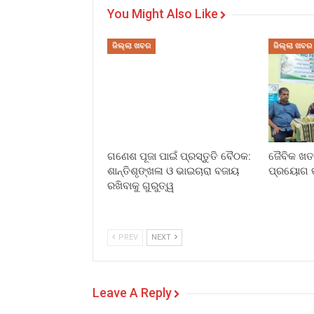
You Might Also Like
ଜିଲ୍ଲା ଖବର
ଜିଲ୍ଲା ଖବର
ଗଣେଶ ପୂଜା ପାଇଁ ପ୍ରସ୍ତୁତି ବୈଠକ:
ଜୈବିକ ଖତ 
ଶାନ୍ତିଶୃଙ୍ଖଳା ଓ ଭାଇଚାରା ବଜାୟ
ପ୍ରୟୋଗ ତ
ରଖିବାକୁ ଗୁରୁତ୍ୱ
PREV
NEXT
Leave A Reply