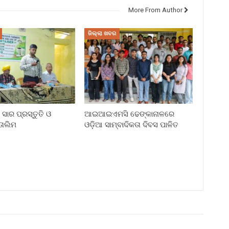
More From Author
ଜିଲ୍ଲା ଖବର
ସାର ପ୍ରସ୍ତୁତି ଓ
ଆଇଆଇଏମସି ଢେଙ୍କାନାଳରେ
ାଲିମ
ଓଡ଼ିଆ ସାମ୍ବାଦିକତା ଦିବସ ପାଳିତ