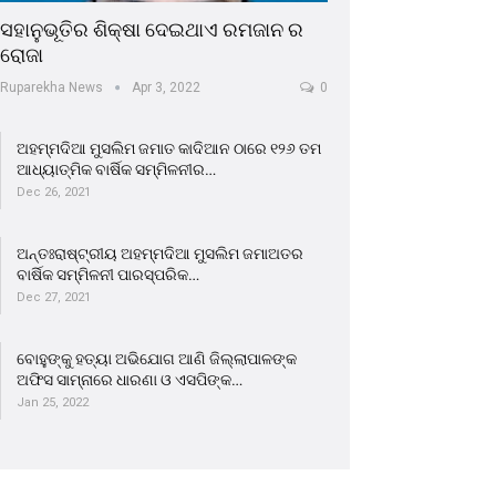
ସହାନୁଭୂତିର ଶିକ୍ଷା ଦେଇଥାଏ ରମଜାନ ର
ରୋଜା
Ruparekha News
Apr 3, 2022
0
ଅହମ୍ମଦିଆ ମୁସଲିମ ଜମାତ କାଦିଆନ ଠାରେ ୧୨୬ ତମ
ଆଧ୍ୟାତ୍ମିକ ବାର୍ଷିକ ସମ୍ମିଳନୀର…
Dec 26, 2021
ଅନ୍ତଃରାଷ୍ଟ୍ରୀୟ ଅହମ୍ମଦିଆ ମୁସଲିମ ଜମାଅତର
ବାର୍ଷିକ ସମ୍ମିଳନୀ ପାରସ୍ପରିକ…
Dec 27, 2021
ବୋହୁଙ୍କୁ ହତ୍ୟା ଅଭିଯୋଗ ଆଣି ଜିଲ୍ଲାପାଳଙ୍କ
ଅଫିସ ସାମ୍ନାରେ ଧାରଣା ଓ ଏସପିଙ୍କ…
Jan 25, 2022