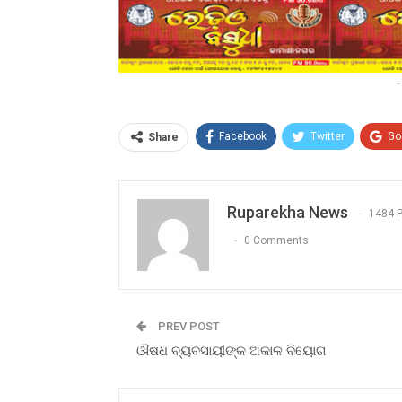
-
Facebook
Twitter
Go
Share
Ruparekha News
1484 
0 Comments
PREV POST
ଔଷଧ ବ୍ୟବସାୟୀଙ୍କ ଅକାଳ ବିୟୋଗ