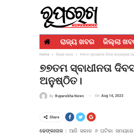
ରାଜ୍ୟ ଖବର
ଜିଲ୍ଲା ଖ
Home
ଜିଲ୍ଲା ଖବର
୭୭ତମ ସ୍ବାଧୀନତା ଦିବସ ଉପଲକ୍ଷେ ଗ
୭୭ତମ ସ୍ବାଧୀନତା ଦ
ଅନୁଷ୍ଠିତ।
On
Aug 14, 2023
By
Ruparekha News
Share
ଢେଙ୍କାନାଳ :
ଆଜି ସକାଳ ୬ ଘଟିକା ସମୟରେ 