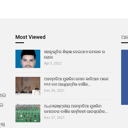
Most Viewed
ଆମ
ସହାନୁଭୂତିର ଶିକ୍ଷା ଦେଇଥାଏ ରମଜାନ ର
ରୋଜା
Apr 3, 2022
ଅହମ୍ମଦିଆ ମୁସଲିମ ଜମାତ କାଦିଆନ ଠାରେ
୧୨୬ ତମ ଆଧ୍ୟାତ୍ମିକ ବାର୍ଷିକ…
Dec 26, 2021
ଖର
ୁଜ
ଅନ୍ତଃରାଷ୍ଟ୍ରୀୟ ଅହମ୍ମଦିଆ ମୁସଲିମ
ଜମାଅତର ବାର୍ଷିକ ସମ୍ମିଳନୀ ପାରସ୍ପରିକ…
Dec 27, 2021
୍ଷ