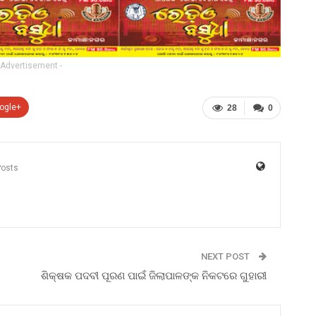
 Advertisement -
ogle+
28
0
Posts
NEXT POST
ଶିକ୍ଷକ ପଦବୀ ପୂରଣ ପାଇଁ ଜିଲାପାଳଙ୍କ ନିକଟରେ ଗୁହାରୀ