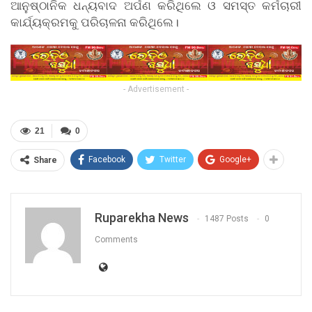
ଆନୁଷ୍ଠାନିକ ଧନ୍ୟବାଦ ଅର୍ପଣ କରିଥିଲେ ଓ ସମସ୍ତ କର୍ମଚାରୀ
କାର୍ଯ୍ୟକ୍ରମକୁ ପରିଚାଳନା କରିଥିଲେ।
- Advertisement -
21
0
Facebook
Twitter
Google+
Share
Ruparekha News
1487 Posts
0
Comments