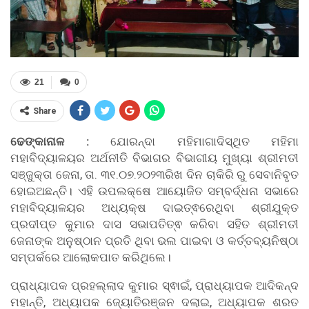
21
0
Share
ଢେଙ୍କାନାଳ :
ଯୋରନ୍ଦା ମହିମାଗାଦିସ୍ଥିତ ମହିମା
ମହାବିଦ୍ୟାଳୟର ଅର୍ଥନୀତି ବିଭାଗର ବିଭାଗୀୟ ମୁଖ୍ୟା ଶ୍ରୀମତୀ
ସଞ୍ଜୁକ୍ତା ଜେନା, ତା. ୩୧.୦୭.୨୦୨୩ରିଖ ଦିନ ଚାକିରି ରୁ ସେବାନିବୃତ
ହୋଇଅଛନ୍ତି। ଏହି ଉପଲକ୍ଷେ ଆୟୋଜିତ ସମ୍ବର୍ଦ୍ଧନା ସଭାରେ
ମହାବିଦ୍ୟାଳୟର ଅଧ୍ୟକ୍ଷ ଦାଇତ୍ଵରେଥିବା ଶ୍ରୀଯୁକ୍ତ
ପ୍ରଦୀପ୍ତ କୁମାର ଦାସ ସଭାପତିତ୍ଵ କରିବା ସହିତ ଶ୍ରୀମତୀ
ଜେନାଙ୍କ ଅନୁଷ୍ଠାନ ପ୍ରତି ଥିବା ଭଲ ପାଇବା ଓ କର୍ତ୍ତବ୍ୟନିଷ୍ଠା
ସମ୍ପର୍କରେ ଆଲୋକପାତ କରିଥିଲେ।
ପ୍ରାଧ୍ୟାପକ ପ୍ରହଲ୍ଲାଦ କୁମାର ସ୍ଵାଇଁ, ପ୍ରାଧ୍ୟାପକ ଆଦିକନ୍ଦ
ମହାନ୍ତି, ଅଧ୍ୟାପକ ଜ୍ୟୋତିରଞ୍ଜନ ଦଲାଇ, ଅଧ୍ୟାପକ ଶରତ