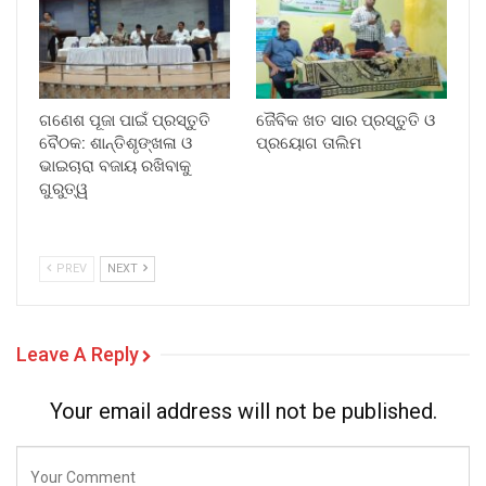
ଗଣେଶ ପୂଜା ପାଇଁ ପ୍ରସ୍ତୁତି
ଜୈବିକ ଖତ ସାର ପ୍ରସ୍ତୁତି ଓ
ବୈଠକ: ଶାନ୍ତିଶୃଙ୍ଖଳା ଓ
ପ୍ରୟୋଗ ତାଲିମ
ଭାଇଚାରା ବଜାୟ ରଖିବାକୁ
ଗୁରୁତ୍ୱ
PREV
NEXT
Leave A Reply
Your email address will not be published.