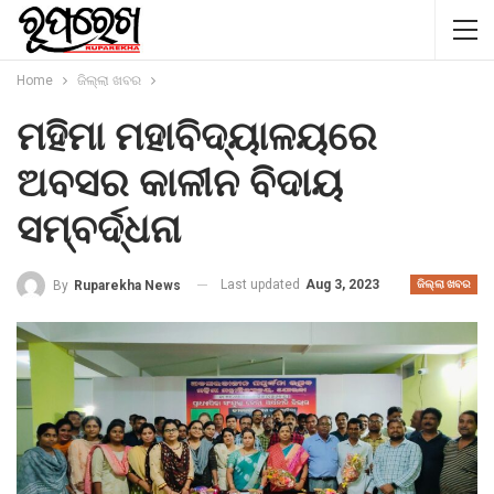
Home
ଜିଲ୍ଲା ଖବର
ମହିମା ମହାବିଦ୍ୟାଳୟରେ
ଅବସର କାଳୀନ ବିଦାୟ
ସମ୍ବର୍ଦ୍ଧନା
Last updated
Aug 3, 2023
By
Ruparekha News
ଜିଲ୍ଲା ଖବର