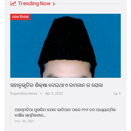
Trending Now
ଦେଶ ବିଦେଶ
ସହାନୁଭୂତିର ଶିକ୍ଷା ଦେଇଥାଏ ରମଜାନ ର ରୋଜା
Ruparekha News
Apr 3, 2022
0
ଅହମ୍ମଦିଆ ମୁସଲିମ ଜମାତ କାଦିଆନ ଠାରେ ୧୨୬ ତମ ଆଧ୍ୟାତ୍ମିକ
ବାର୍ଷିକ ସମ୍ମିଳନୀର…
Dec 26, 2021