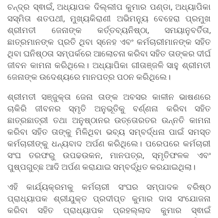
ଚନ୍ଦ୍ର ସ୍ଵାଇଁ, ଅଧ୍ୟାପକ ଦିଲ୍ଲୀପ କୁମାର ପଣ୍ଡା, ଅଧ୍ୟାପିକା
ସସ୍ମିତା ଶତପଥୀ, ମୁଖ୍ୟକିରାଣୀ ଅଭିମନ୍ୟୁ ବେହେରା ପ୍ରମୁଖ
ଶ୍ରୀମତୀ ଜେନାଙ୍କ କର୍ତ୍ତବ୍ୟନିଷ୍ଠା, ସମୟାନୁବର୍ତିତା,
ଛାତ୍ରମାନଙ୍କ ପ୍ରତି ଥିବା ସ୍ନେହ ଏବଂ କର୍ମଚାରୀମାନଙ୍କ ସହିତ
ଥିବା ଘନିଷ୍ଠତା ସମ୍ପର୍କରେ ଆଲୋଚନା କରିବା ସହିତ ତାଙ୍କର ଦୀର୍ଘ
ଜୀବନ କାମନା କରିଥିଲେ। ଅଧ୍ୟାପିକା ଗୀତାଞ୍ଜଳି ସାହୁ ଶ୍ରୀମତୀ
ଜେନାଙ୍କ ଉଦେଶ୍ୟରେ ମାନପତ୍ର ପଠନ କରିଥିଲେ।
ଶ୍ରୀମତୀ ସଞ୍ଜୁକ୍ତା ଜେନା ତାଙ୍କ ଅବସର କାଳୀନ ଭାଷଣରେ
ଚାକିରି ଜୀବନର ସ୍ମୃତି ଅନୁଭୂତିକୁ ବର୍ଣ୍ଣନା କରିବା ସହିତ
ଛାତ୍ରଛାତ୍ରୀ ତଥା ଅନୁଷ୍ଠାନର ଉତ୍ତୋରତର ଉନ୍ନତି କାମନା
କରିବା ସହିତ ତାଙ୍କୁ ମିଳିଥିବା ଭବ୍ୟ ସମ୍ବର୍ଦ୍ଧନା ପାଇଁ ସମସ୍ତ
କର୍ମଚାରୀଙ୍କୁ ଧନ୍ୟବାଦ ଅର୍ପଣ କରିଥିଲେ। ପରେପରେ କର୍ମଚାରୀ
ସଂଘ ତରଫରୁ ଉପଢଉକନ, ମାନପତ୍ର, ସ୍ମୃତିଫଳକ ଏବଂ
ପୁଷ୍ପଗୁଚ୍ଛ ଆଦି ଅର୍ପଣ କରାଯାଇ ସମ୍ବର୍ଦ୍ଧିତ କରଯାଇଥିଲା।
ଏହି କାର୍ଯ୍ୟକ୍ରମକୁ କର୍ମଚାରୀ ସଂଘର ସମ୍ପାଦକ ବରିଷ୍ଠ
ପ୍ରାଧ୍ୟାପକ ଶ୍ରୀଯୁକ୍ତ ପ୍ରଦୀପ୍ତ କୁମାର ଦାସ ସଂଯୋଜନା
କରିବା ସହିତ ପ୍ରାଧ୍ୟାପକ ପ୍ରହଲ୍ଲାଦ କୁମାର ସ୍ଵାଇଁ