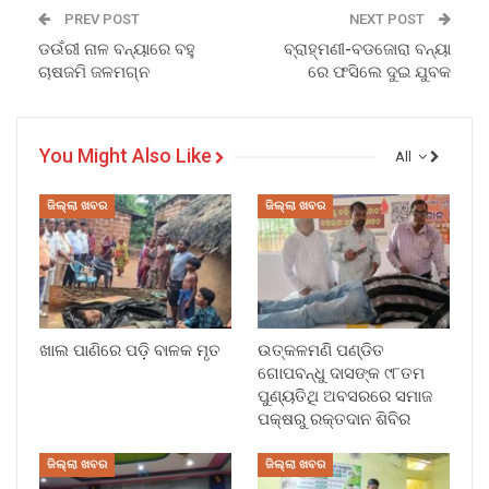
PREV POST
NEXT POST
ଡଉଁରୀ ନାଳ ବନ୍ୟାରେ ବହୁ
ବ୍ରାହ୍ମଣୀ-ବଡଜୋରା ବନ୍ୟା
ଚାଷଜମି ଜଳମଗ୍ନ
ରେ ଫସିଲେ ଦୁଇ ଯୁବକ
You Might Also Like
All
ଜିଲ୍ଲା ଖବର
ଜିଲ୍ଲା ଖବର
ଖାଲ ପାଣିରେ ପଡ଼ି ବାଳକ ମୃତ
ଉତ୍କଳମଣି ପଣ୍ଡିତ
ଗୋପବନ୍ଧୁ ଦାସଙ୍କ ୯୮ତମ
ପୁଣ୍ୟତିଥି ଅବସରରେ ସମାଜ
ପକ୍ଷରୁ ରକ୍ତଦାନ ଶିବିର
ଜିଲ୍ଲା ଖବର
ଜିଲ୍ଲା ଖବର