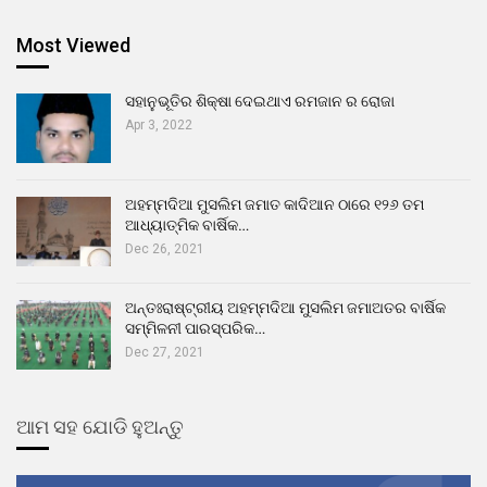
Most Viewed
ସହାନୁଭୂତିର ଶିକ୍ଷା ଦେଇଥାଏ ରମଜାନ ର ରୋଜା
Apr 3, 2022
ଅହମ୍ମଦିଆ ମୁସଲିମ ଜମାତ କାଦିଆନ ଠାରେ ୧୨୬ ତମ
ଆଧ୍ୟାତ୍ମିକ ବାର୍ଷିକ…
Dec 26, 2021
ଅନ୍ତଃରାଷ୍ଟ୍ରୀୟ ଅହମ୍ମଦିଆ ମୁସଲିମ ଜମାଅତର ବାର୍ଷିକ
ସମ୍ମିଳନୀ ପାରସ୍ପରିକ…
Dec 27, 2021
ଆମ ସହ ଯୋଡି ହୁଅନ୍ତୁ