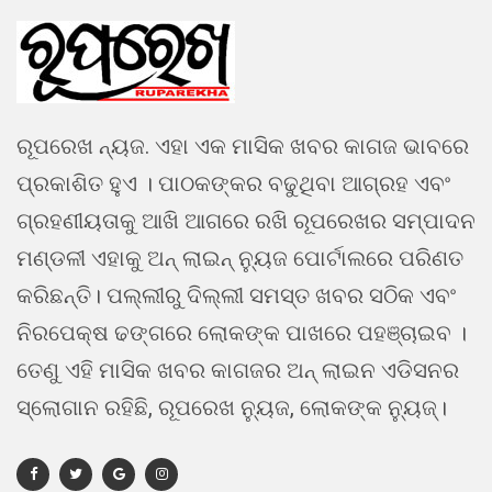
ରୂପରେଖ ନ୍ୟଜ. ଏହା ଏକ ମାସିକ ଖବର କାଗଜ ଭାବରେ
ପ୍ରକାଶିତ ହୁଏ । ପାଠକଙ୍କର ବଢୁଥିବା ଆଗ୍ରହ ଏବଂ
ଗ୍ରହଣୀୟତାକୁ ଆଖି ଆଗରେ ରଖି ରୂପରେଖର ସମ୍ପାଦନ
ମଣ୍ଡଳୀ ଏହାକୁ ଅନ୍ ଲାଇନ୍ ନ୍ୟୁଜ ପୋର୍ଟାଲରେ ପରିଣତ
କରିଛନ୍ତି। ପଲ୍ଲୀରୁ ଦିଲ୍ଲୀ ସମସ୍ତ ଖବର ସଠିକ ଏବଂ
ନିରପେକ୍ଷ ଢଙ୍ଗରେ ଲୋକଙ୍କ ପାଖରେ ପହଞ୍ଚାଇବ ।
ତେଣୁ ଏହି ମାସିକ ଖବର କାଗଜର ଅନ୍ ଲାଇନ ଏଡିସନର
ସ୍ଲୋଗାନ ରହିଛି, ରୂପରେଖ ନ୍ୟୁଜ, ଲୋକଙ୍କ ନ୍ୟୁଜ୍।