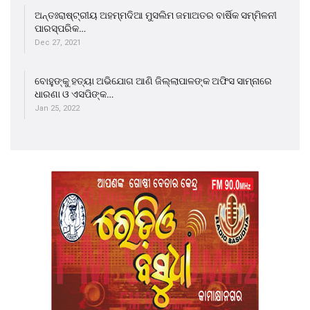
ଅନ୍ତଃରାଷ୍ଟ୍ରୀୟ ଅହମ୍ମଦିଆ ମୁସଲିମ ଜମାଅତର ବାର୍ଷିକ ସମ୍ମିଳନୀ
ପାରସ୍ପରିକ…
Dec 27, 2021
ବୋହୁଙ୍କୁ ହତ୍ୟା ଅଭିଯୋଗ ଆଣି ଜିଲ୍ଲାପାଳଙ୍କ ଅଫିସ ସାମ୍ନାରେ
ଧାରଣା ଓ ଏସପିଙ୍କ…
Jan 25, 2022