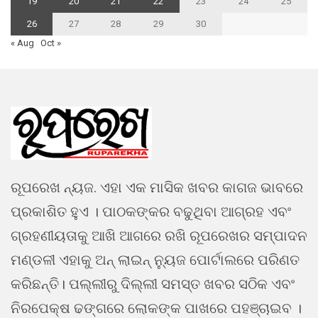
19
20
21
22
23
24
25
26
27
28
29
30
« Aug
Oct »
ରୂପରେଖ ନ୍ୟଜ. ଏହା ଏକ ମାସିକ ଖବର କାଗଜ ଭାବରେ
ପ୍ରକାଶିତ ହୁଏ । ପାଠକଙ୍କର ବଢୁଥିବା ଆଗ୍ରହ ଏବଂ
ଗ୍ରହଣୀୟତାକୁ ଆଖି ଆଗରେ ରଖି ରୂପରେଖର ସମ୍ପାଦନ
ମଣ୍ଡଳୀ ଏହାକୁ ଅନ୍ ଲାଇନ୍ ନ୍ୟୁଜ ପୋର୍ଟାଲରେ ପରିଣତ
କରିଛନ୍ତି। ପଲ୍ଲୀରୁ ଦିଲ୍ଲୀ ସମସ୍ତ ଖବର ସଠିକ ଏବଂ
ନିରପେକ୍ଷ ଢଙ୍ଗରେ ଲୋକଙ୍କ ପାଖରେ ପହଞ୍ଚାଇବ ।