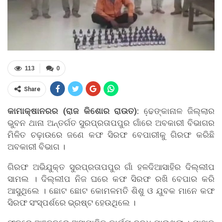
113
0
Share
କାମାକ୍ଷାନରର (ରାଜ କିଶୋର ରାଉତ):
ଢେ଼ଙ୍କାନାଳ ଜିଲ୍ଲାର
ଭୁବନ ଥାନା ଅନ୍ତର୍ଗତ ସୁରପ୍ରତାପପୁର ଗାଁରେ ଅବକାରୀ ବିଭାଗର
ମିଳିତ ଚଢ଼ାଉରେ ଜଣେ କଫ ସିରଫ ବେପାରୀକୁ ଗିରଫ କରିଛି
ଅବକାରୀ ବିଭାଗ ।
ଗିରଫ ଅଭିଯୁକ୍ତ ସୁରପ୍ରତାପପୁର ଗାଁ ହଳଦିଆସାହିର ଦିଲ୍ଲୀପ
ସାମଲ । ଦିଲ୍ଲୀପ ନିଜ ଘରେ କଫ ସିରଫ ରଖି ବେପାର କରି
ଆସୁଥିଲେ । ଛୋଟ ଛୋଟ କୋମଳମତି ଶିଶୁ ଓ ଯୁବକ ମାନେ କଫ
ସିରଫ ସଂସ୍ପର୍ଶରେ ଭ୍ରଷ୍ଟ ହେଉଥିଲେ ।