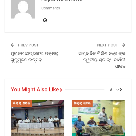
Comments
PREV POST
NEXT POST
ପୁରାତନ ଛାତ୍ରସଂଘ ପକ୍ଷରୁ
ସାମ୍ବାଦିକ ଗିରିଶ ନନ୍ଦ ଙ୍କ
ଗୁରୁପୂଜନ ଉତ୍ସବ
ଦ୍ୱିତୀୟ ଶ୍ରlଦ୍ଧ ବାର୍ଷିକୀ
ପାଳନ
You Might Also Like
All
ଜିଲ୍ଲା ଖବର
ଜିଲ୍ଲା ଖବର