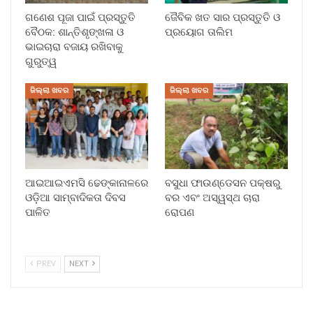
ଗଣେଶ ପୂଜା ପାଇଁ ପ୍ରସ୍ତୁତି
ଜୈବିକ ଖତ ସାର ପ୍ରସ୍ତୁତି ଓ
ବୈଠକ: ଶାନ୍ତିଶୃଙ୍ଖଳା ଓ
ପ୍ରୟୋଗ ତାଲିମ
ଭାଇଚାରା ବଜାୟ ରଖିବାକୁ
ଗୁରୁତ୍ୱ
ଜିଲ୍ଲା ଖବର
ଜିଲ୍ଲା ଖବର
ଆଇଆଇଏମସି ଢେଙ୍କାନାଳରେ
ବସୁଧା ଫାଉଣ୍ଡେସନ ପକ୍ଷରୁ
ଓଡ଼ିଆ ସାମ୍ବାଦିକତା ଦିବସ
ବର ଏବଂ ଅସ୍ୱସ୍ଥ ଚାରା
ପାଳିତ
ରୋପଣ
PREV
NEXT