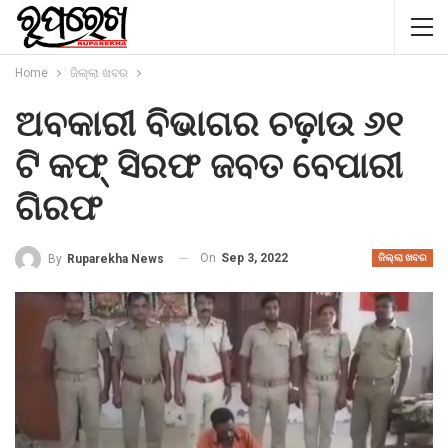
Home
ଜିଲ୍ଲା ଖବର
ଅବକାରୀ ବିଭାଗର ଚଢ଼ାଉ ୬୧
ଟି କଫ୍ ସିରଫ ଜବତ ବେପାରୀ
ଗିରଫ
On
Sep 3, 2022
By
Ruparekha News
ଜିଲ୍ଲା ଖବର