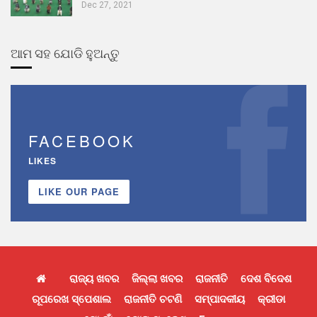
Dec 27, 2021
ଆମ ସହ ଯୋଡି ହୁଅନ୍ତୁ
FACEBOOK
LIKES
LIKE OUR PAGE
ରାଜ୍ୟ ଖବର
ଜିଲ୍ଲା ଖବର
ରାଜନୀତି
ଦେଶ ବିଦେଶ
ରୂପରେଖ ସ୍ପେଶାଲ
ରାଜନୀତି ଚଟଣି
ସମ୍ପାଦକୀୟ
କ୍ରୀଡା