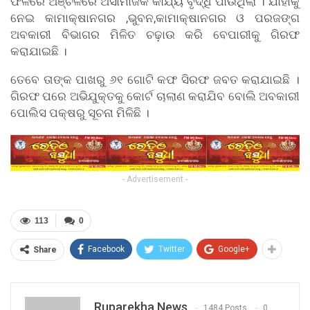
ଫଳରେ ଅଞ୍ଚଳରେ ଅସାମାଜିକ କାର୍ଯ୍ୟ ବୃଦ୍ଧି ପାଉଥିଲା । ଯାହାକୁ
ନେଇ କାମାକ୍ଷାନଗର ,ଭୁବନ,କାମାକ୍ଷାନଗର ଓ ପରଜଙ୍ଗ
ଅବକାରୀ ବିଭାଗର ମିଳିତ ଚଢ଼ାଉ କରି ବେପାରୀକୁ ଗିରଫ
କରାଯାଇଛି ।
ତେବେ ତାଙ୍କ ପାଖରୁ ୬୧ ଗୋଟି କଫ ସିରଫ ଜବତ କରାଯାଇଛି ।
ଗିରଫ ପରେ ଅଭିଯୁକ୍ତକୁ କୋର୍ଟ ଚାଲାଣ କରାଯିବ ବୋଲି ଅବକାରୀ
ପୋଲିସ ପକ୍ଷରୁ ସୂଚନା ମିଳିଛି ।
- Advertisement -
113
0
Facebook
Twitter
Google+
Share
Ruparekha News
1484 Posts
0