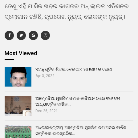
ତେଣୁ ଏହି ମାସିକ ଖବର କାଗଜର ଅନ୍ ଲାଇନ ଏଡିସନର
ସ୍ଲୋଗାନ ରହିଛି, ରୂପରେଖ ନ୍ୟୁଜ, ଲୋକଙ୍କ ନ୍ୟୁଜ୍।
Most Viewed
ସହାନୁଭୂତିର ଶିକ୍ଷା ଦେଇଥାଏ ରମଜାନ ର ରୋଜା
Apr 3, 2022
ଅହମ୍ମଦିଆ ମୁସଲିମ ଜମାତ କାଦିଆନ ଠାରେ ୧୨୬ ତମ
ଆଧ୍ୟାତ୍ମିକ ବାର୍ଷିକ…
Dec 26, 2021
ଅନ୍ତଃରାଷ୍ଟ୍ରୀୟ ଅହମ୍ମଦିଆ ମୁସଲିମ ଜମାଅତର ବାର୍ଷିକ
ସମ୍ମିଳନୀ ପାରସ୍ପରିକ…