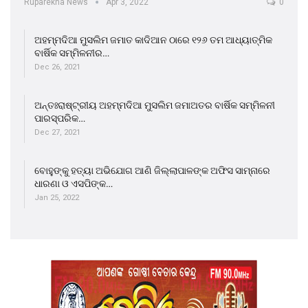
Ruparekha News
Apr 3, 2022
0
ଅହମ୍ମଦିଆ ମୁସଲିମ ଜମାତ କାଦିଆନ ଠାରେ ୧୨୬ ତମ ଆଧ୍ୟାତ୍ମିକ
ବାର୍ଷିକ ସମ୍ମିଳନୀର…
Dec 26, 2021
ଅନ୍ତଃରାଷ୍ଟ୍ରୀୟ ଅହମ୍ମଦିଆ ମୁସଲିମ ଜମାଅତର ବାର୍ଷିକ ସମ୍ମିଳନୀ
ପାରସ୍ପରିକ…
Dec 27, 2021
ବୋହୁଙ୍କୁ ହତ୍ୟା ଅଭିଯୋଗ ଆଣି ଜିଲ୍ଲାପାଳଙ୍କ ଅଫିସ ସାମ୍ନାରେ
ଧାରଣା ଓ ଏସପିଙ୍କ…
Jan 25, 2022