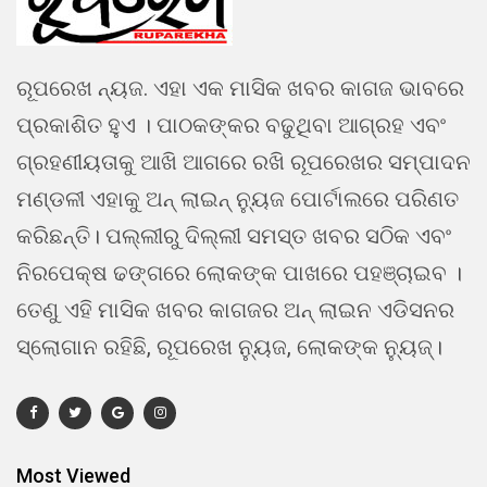
ରୂପରେଖ ନ୍ୟଜ. ଏହା ଏକ ମାସିକ ଖବର କାଗଜ ଭାବରେ
ପ୍ରକାଶିତ ହୁଏ । ପାଠକଙ୍କର ବଢୁଥିବା ଆଗ୍ରହ ଏବଂ
ଗ୍ରହଣୀୟତାକୁ ଆଖି ଆଗରେ ରଖି ରୂପରେଖର ସମ୍ପାଦନ
ମଣ୍ଡଳୀ ଏହାକୁ ଅନ୍ ଲାଇନ୍ ନ୍ୟୁଜ ପୋର୍ଟାଲରେ ପରିଣତ
କରିଛନ୍ତି। ପଲ୍ଲୀରୁ ଦିଲ୍ଲୀ ସମସ୍ତ ଖବର ସଠିକ ଏବଂ
ନିରପେକ୍ଷ ଢଙ୍ଗରେ ଲୋକଙ୍କ ପାଖରେ ପହଞ୍ଚାଇବ ।
ତେଣୁ ଏହି ମାସିକ ଖବର କାଗଜର ଅନ୍ ଲାଇନ ଏଡିସନର
ସ୍ଲୋଗାନ ରହିଛି, ରୂପରେଖ ନ୍ୟୁଜ, ଲୋକଙ୍କ ନ୍ୟୁଜ୍।
Most Viewed