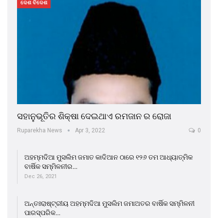
ଦେଶ ବିଦେଶ
ସହାନୁଭୂତିର ଶିକ୍ଷା ଦେଇଥାଏ ରମଜାନ ର ରୋଜା
Ruparekha News
Apr 3, 2022
0
ଅହମ୍ମଦିଆ ମୁସଲିମ ଜମାତ କାଦିଆନ ଠାରେ ୧୨୬ ତମ ଆଧ୍ୟାତ୍ମିକ
ବାର୍ଷିକ ସମ୍ମିଳନୀର…
Dec 26, 2021
ଅନ୍ତଃରାଷ୍ଟ୍ରୀୟ ଅହମ୍ମଦିଆ ମୁସଲିମ ଜମାଅତର ବାର୍ଷିକ ସମ୍ମିଳନୀ
ପାରସ୍ପରିକ…