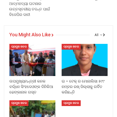
ଆତ୍ମହତ୍ୟା ଘଟଣାର
ଉଚ୍ଚସ୍ତରୀୟ ତଦନ୍ତ ପାଇଁ
ବିଜେପିର ଦାବୀ
You Might Also Like
All
ପ୍ରମୁଖ ଖବର
ପ୍ରମୁଖ ଖବର
ଉପମୁଖ୍ୟମନ୍ତ୍ରୀ କନକ
ଇ – ଟେକ୍ ର ମୋନାଲିସା ୫୯୯
ବର୍ଦ୍ଧନ ସିଂହଦେଓଙ୍କ ଦିନିକିଆ
ନମ୍ବର ରଖ୍ ଜିଲ୍ଲାକୁ ଗର୍ବିତ
ଢେଙ୍କାନାଳ ଗସ୍ତ
କରିଛନ୍ତି
ପ୍ରମୁଖ ଖବର
ପ୍ରମୁଖ ଖବର