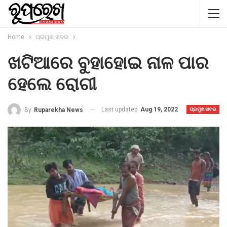
Home
ପ୍ରମୁଖ ଖବର
ଖଟିଆରେ ବୁହାହୋଇ ନାଳ ପାର
ହେଲେ ରୋଗୀ
Last updated
Aug 19, 2022
By
Ruparekha News
ପ୍ରମୁଖ ଖବର