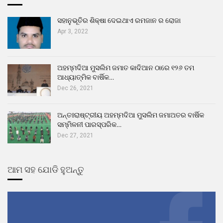
ସହାନୁଭୂତିର ଶିକ୍ଷା ଦେଇଥାଏ ରମଜାନ ର ରୋଜା
Apr 3, 2022
ଅହମ୍ମଦିଆ ମୁସଲିମ ଜମାତ କାଦିଆନ ଠାରେ ୧୨୬ ତମ
ଆଧ୍ୟାତ୍ମିକ ବାର୍ଷିକ…
Dec 26, 2021
ଅନ୍ତଃରାଷ୍ଟ୍ରୀୟ ଅହମ୍ମଦିଆ ମୁସଲିମ ଜମାଅତର ବାର୍ଷିକ
ସମ୍ମିଳନୀ ପାରସ୍ପରିକ…
Dec 27, 2021
ଆମ ସହ ଯୋଡି ହୁଅନ୍ତୁ