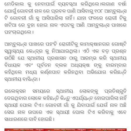
ମେଡିକାଲ କୁ ନେବାପାଇଁ ବ୍ୟବସ୍ଥା କରିଥିଲେ।ଲଗାଣ ବର୍ଷା
ଯୋଗୁଁ ଗୋବରୀ ନାଳ ରେ ପ୍ରବଳ ପାଣି ଆସିବାରୁ ୧୦୮ ଆମ୍ବୁଲାନ୍ସ
ଟି ଗୋବରୀ ଗାଁ କୁ ଆସିପାରିଲା ନାହିଁ। ଯାହା ଫଳରେ ରୋଗୀ ଟିକୁ
ଖଟିଆ ରେ ବୁହା ହୋଇ ନାଳ ଏପଟକୁ ଆଣି ଆମ୍ବୁଲାନ୍ସ ପାଖରେ
ପହଂଚାଇଥିଲେ।
ଆମ୍ବୁଲାନ୍ସ ପାଖରେ ପହଂଚି ରୋଗୀଟିକୁ କାମାକ୍ଷାନଗର ଗୋଷ୍ଟି
ସ୍ୱାସ୍ଥ୍ୟ କେନ୍ଦ୍ର କୁ ନିଆଯାଇଥିଲା। ଏଠି ଏକ ବଡ଼ ପ୍ରଶ୍ନ
ଉଠିଛି ଯେ ସ୍ଥାନୀୟ ପ୍ରଶାସନ ଠାରୁ ଆରମ୍ଭ କରି ସ୍ଥାନୀୟ
ବିଧାୟକ ଏବଂ ପୂର୍ବତନ ବ୍ଲକ ଅଧ୍ୟକ୍ଷ ଙ୍କୁ ବାରମ୍ବାର
କହିଥିଲେ ମଧ୍ୟ କର୍ଣ୍ଣପାତ କରିନଥିବା ଅଭିଯୋଗ କରିଛନ୍ତି
ସ୍ଥାନୀୟ ବାସିନ୍ଦା।
ଇଲେକ୍ସନ ସମୟରେ ସ୍ଥାନୀୟ ଲୋକଙ୍କୁ ପ୍ରତିଶ୍ରୁତି
ଦେଇଥିବାର ଲୋକେ କହିଛନ୍ତି କିନ୍ତୁ ଏପର୍ଯ୍ୟନ୍ତ ହୋଇପାରିଲା ନାହିଁ
ସ୍ଥାୟୀ ପୋଲ ଟିଏ। ଗୋବରୀ ଗାଁ କୁ ଯିବାପାଇଁ ଯେଉଁ ନାଳ ଅଛି
ସେଇ ନାଳ ଉପରେ ଏକ ସ୍ଥାୟୀ ପୋଲ ଟିଏ କରିବାକୁ ଏବେ
ସାଧାରଣରେ ଦାବି ହୋଇଛି।