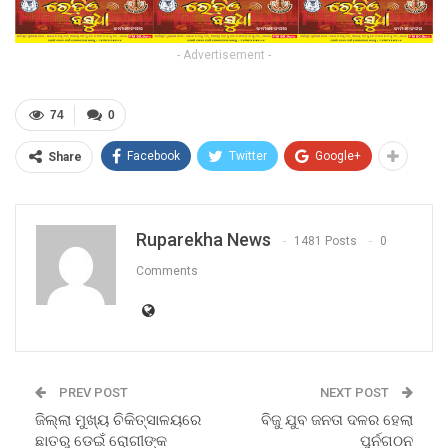
- Advertisement -
74
0
Facebook
Twitter
Google+
Share
Ruparekha News
1481 Posts
0
Comments
PREV POST
NEXT POST
ଜିଲ୍ଲା ମୁଖ୍ୟ ଚିକିତ୍ସାଳୟରେ
ବିଜୁ ଯୁବ ଜନତା ଦଳର ହେଲା
ଛାତରୁ ଡେଇଁ ରୋଗୀଙ୍କ
ପୁର୍ନଗଠନ