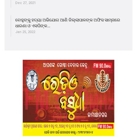
Dec 27, 2021
ବୋହୁଙ୍କୁ ହତ୍ୟା ଅଭିଯୋଗ ଆଣି ଜିଲ୍ଲାପାଳଙ୍କ ଅଫିସ ସାମ୍ନାରେ
ଧାରଣା ଓ ଏସପିଙ୍କ…
Jan 25, 2022