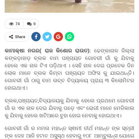
74
0
Share
କାମାକ୍ଷା ନଗର( ରାଜ କିଶୋର ରାଉତ):
ଢେଙ୍କାନାଳ ଜିଲ୍ଲା
କଙ୍କଡ଼ାହାଡ଼ ବ୍ଲକ ବାମ ପଞ୍ଚାୟତ ଗୋବରୀ ଗାଁ କୁ ଯିବାକୁ
ହେଲେ ଏକ ନାଳ ଟିଏ ପଡ଼ିଥାଏ । ସେହି ନାଳ ଦେଇ ପ୍ରତେକ ଦିନ
ଲୋକ ମାନେ ବ୍ଲକ କିମ୍ବା ପଞ୍ଚାୟତ ଅଫିସ କୁ ଯାଇଥାନ୍ତି।
ଗୋବରୀ ଗାଁ ଠାରୁ ବାମ ଉଚ୍ଚ ବିଦ୍ୟାଳୟ ପ୍ରାୟ ୩ କିଲୋମିଟର
ହୋଇଥାଏ।
ବ୍ଲକ,ପଞ୍ଚାୟତ,ବିଦ୍ୟାଳୟକୁ ଯିବାକୁ ହେଲେ ପ୍ରଥମେ ଗୋବରୀ
ଗାଁ ର ଏକ ନାଳ ଦେଇ ଯିବାକୁ ପଡ଼େ ଏବଂ ରୋଗୀ ମାନେ ମେଡିକାଲ
କୁ ଯିବାକୁ ହେଲେ ଖଟିଆରେ ବୁହା ହୋଇ ନେବାକୁ ହୋଇଥାଏ।
ଗୋବରୀ ଗାଁ ର ମମତା ମହାନ୍ତ ସ୍ଵାମୀ ତୀର୍ଥ ମହାନ୍ତ ଙ୍କ ସ୍ତ୍ରୀ
ଙ୍କ ଦେହ ଆଜି ହଟାତ ଅସୁସ୍ଥ ହେବାରୁ ୧୦୮ ଆମ୍ବୁଲାନ୍ସ ଯୋଗେ