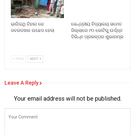
ଭାଗିରଥି ବିହାର ରେ
କେନ୍ଦ୍ରୀୟ ବିଦ୍ୟାଳୟ ସମେତ
ଜବରଦଖଲ ଉଛେଦ ହେଲା
ଜିଲ୍ଲାରେ ୯୦ କୋଟିରୁ ଉର୍ଦ୍ଧ୍ବ
ବିଭିନ୍ନ ପ୍ରକଳ୍ପର ଶୁଭାରମ୍ଭ
PREV
NEXT
Leave A Reply
Your email address will not be published.