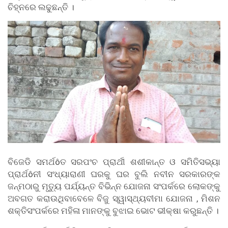
ଚିହ୍ନରେ ଲଢୁଛନ୍ତି ।
ବିଜେଡି ସମର୍ଥôତ ସରପଂଚ ପ୍ରାର୍ଥୀ ଶଶୀକାନ୍ତ ଓ ସମିତିସଭ୍ୟା
ପ୍ରାର୍ଥôନୀ ସଂଧ୍ୟାରାଣୀ ଘରକୁ ଘର ବୁଲି ନବୀନ ସରକାରଙ୍କ
ଜନ୍ମଠାରୁ ମୃତ୍ୟୁ ପର୍ଯ୍ୟନ୍ତ ବିଭିନ୍ନ ଯୋଜନା ସଂପର୍କରେ ଲୋକଙ୍କୁ
ଅବଗତ କରାଉଥିବାବେଳେ ବିଜୁ ସ୍ୱାସ୍ଥ୍ୟବୀମା ଯୋଜନା , ମିଶନ
ଶକ୍ତିସଂପର୍କରେ ମହିଳା ମାନଙ୍କୁ ବୁଝାଇ ଭୋଟ ଭୀକ୍ଷା କରୁଛନ୍ତି ।