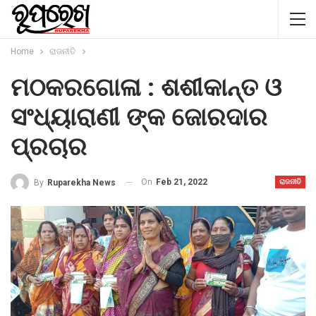
Home
ରାଜନୀତି
ମଠକରଗୋଳା : ଶଶୀକାନ୍ତ ଓ
ସଂଧ୍ୟାରାଣୀ ଙ୍କ ଜୋରଦାର
ପ୍ରଚାର
On
Feb 21, 2022
By
Ruparekha News
ରାଜନୀତି