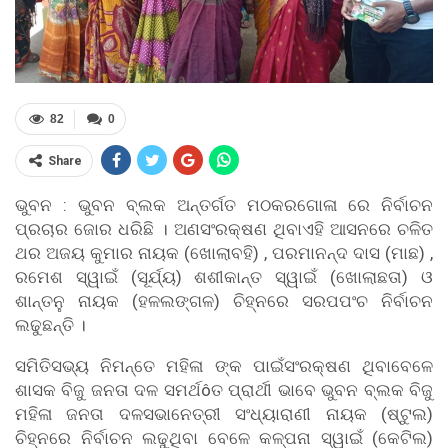
82
0
Share
ଭୁବନ : ଭୁବନ ବ୍ଲକ ଅନ୍ତର୍ଗତ ମଠକରଗୋଳା ରେ ନିର୍ବାଚନ
ପ୍ରଚାର ଜୋର ଧରିଛି । ଅଣସଂରକ୍ଷଣ ଥିବାଏହି ଆସନରେ ଚଳିତ
ଥର ଅଜୟ କୁମାର ନାୟକ (ଖୋଲାବହି) , ପରମାନନ୍ଦ ଦାସ (ମାଛ) ,
ରମେଶ ସ୍ୱାଇଁ (ସୂର୍ଯ୍ୟ) ଶଶୀକାନ୍ତ ସ୍ୱାଇଁ (ଖୋଲାଛତା) ଓ
ଶାନ୍ତନୁ ନାୟକ (ହଳଲଙ୍ଗଳ) ଚିହ୍ନରେ ସରପପଂଚ ନିର୍ବାଚନ
ଲଢୁଛନ୍ତି ।
ସମିତିସଭ୍ୟ ନିମନ୍ତେ ମହିଳା ଙ୍କ ପାଇଁସଂରକ୍ଷଣ ଥିବାବେଳେ
ଶାସକ ବିଜୁ ଜନତା ଦଳ ସମର୍ଥôତ ପ୍ରାର୍ଥୀ ଭାବେ ଭୁବନ ବ୍ଲକ ବିଜୁ
ମହିଳା ଜନତା ଦଳସଭାନେତ୍ରୀ ସଂଧ୍ୟାରାଣୀ ନାୟକ (ଷ୍ଟୁଲ)
ଚିହ୍ନରେ ନିର୍ବାଚନ ଲଢୁଥିବା ବେଳେ କଳ୍ପନା ସ୍ୱାଇଁ (କେଟିଲ)