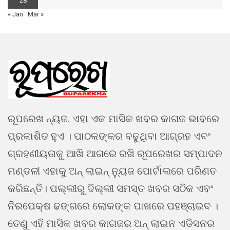
28
« Jan
Mar »
ରୂପରେଖ ନ୍ୟଜ. ଏହା ଏକ ମାସିକ ଖବର କାଗଜ ଭାବରେ
ପ୍ରକାଶିତ ହୁଏ । ପାଠକଙ୍କର ବଢୁଥିବା ଆଗ୍ରହ ଏବଂ
ଗ୍ରହଣୀୟତାକୁ ଆଖି ଆଗରେ ରଖି ରୂପରେଖର ସମ୍ପାଦନ
ମଣ୍ଡଳୀ ଏହାକୁ ଅନ୍ ଲାଇନ୍ ନ୍ୟୁଜ ପୋର୍ଟାଲରେ ପରିଣତ
କରିଛନ୍ତି। ପଲ୍ଲୀରୁ ଦିଲ୍ଲୀ ସମସ୍ତ ଖବର ସଠିକ ଏବଂ
ନିରପେକ୍ଷ ଢଙ୍ଗରେ ଲୋକଙ୍କ ପାଖରେ ପହଞ୍ଚାଇବ ।
ତେଣୁ ଏହି ମାସିକ ଖବର କାଗଜର ଅନ୍ ଲାଇନ ଏଡିସନର