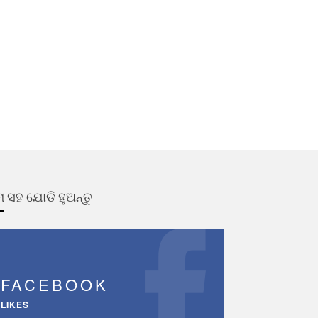
 ସହ ଯୋଡି ହୁଅନ୍ତୁ
FACEBOOK
LIKES