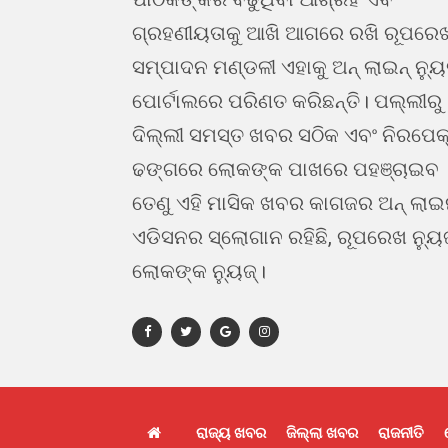
ଗ୍ରହଣୀୟତାକୁ ଆଖି ଆଗରେ ରଖି ରୂପରେ
ସମ୍ପାଦନ ମଣ୍ଡଳୀ ଏହାକୁ ଅନ୍ ଲାଇନ୍ ନ୍ୟ
ପୋର୍ଟାଲରେ ପରିଣତ କରିଛନ୍ତି। ପଲ୍ଲୀରୁ
ଦିଲ୍ଲୀ ସମସ୍ତ ଖବର ସଠିକ ଏବଂ ନିରପେକ
ଢଙ୍ଗରେ ଲୋକଙ୍କ ପାଖରେ ପହଞ୍ଚାଇବ 
ତେଣୁ ଏହି ମାସିକ ଖବର କାଗଜର ଅନ୍ ଲା
ଏଡିସନର ସ୍ଲୋଗାନ ରହିଛି, ରୂପରେଖ ନ୍ୟୁ
ଲୋକଙ୍କ ନ୍ୟୁଜ୍।
ରାଜ୍ୟ ଖବର
ଜିଲ୍ଲା ଖବର
ରାଜନୀତି