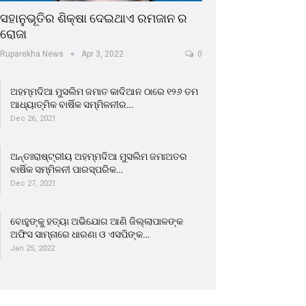
ସହାନୁଭୂତିର ଶିକ୍ଷା ଦେଇଥାଏ ରମଜାନ ର
ରୋଜା
Ruparekha News
Apr 3, 2022
0
ଅହମ୍ମଦିଆ ମୁସଲିମ ଜମାତ କାଦିଆନ ଠାରେ ୧୨୬ ତମ
ଆଧ୍ୟାତ୍ମିକ ବାର୍ଷିକ ସମ୍ମିଳନୀର…
Dec 26, 2021
ଅନ୍ତଃରାଷ୍ଟ୍ରୀୟ ଅହମ୍ମଦିଆ ମୁସଲିମ ଜମାଅତର
ବାର୍ଷିକ ସମ୍ମିଳନୀ ପାରସ୍ପରିକ…
Dec 27, 2021
ବୋହୁଙ୍କୁ ହତ୍ୟା ଅଭିଯୋଗ ଆଣି ଜିଲ୍ଲାପାଳଙ୍କ
ଅଫିସ ସାମ୍ନାରେ ଧାରଣା ଓ ଏସପିଙ୍କ…
Jan 25, 2022