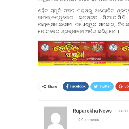
ଶହିଦ ସ୍ମୃତି ସଂସଦ ପକ୍ଷରୁ ଆୟୋଜିତ ଶ୍ରଦ୍
ସାମଲ,କମ୍ପୁଲେଇ କ୍ଲଷ୍ଟର ସି.ଆ.ର.ସି.ସି
ନାୟକ,ସମାଜସେବୀ ଗଣେଶ୍ୱର ସରକାର, ଦିବାକ
ଯୋଗଦେଇ ଶ୍ରଦ୍ଧାଞଳୀ ଅର୍ପଣ କରିଥିଲେ ।
-
Facebook
Twitter
Go
Share
Ruparekha News
1481 
0 Comments