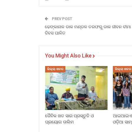
PREV POST
ଢେଙ୍କାନାଳ ଡାକ ମଣ୍ଡଳ ତରଫରୁ ଡାକ ଜୀବନ ବୀମା
ଦିବସ ପାଳିତ
You Might Also Like
ଜିଲ୍ଲା ଖବର
ଜିଲ୍ଲା ଖବର
ଜୈବିକ ଖତ ସାର ପ୍ରସ୍ତୁତି ଓ
ଆଇଆଇଏମସ
ପ୍ରୟୋଗ ତାଲିମ
ଓଡ଼ିଆ ସାମ