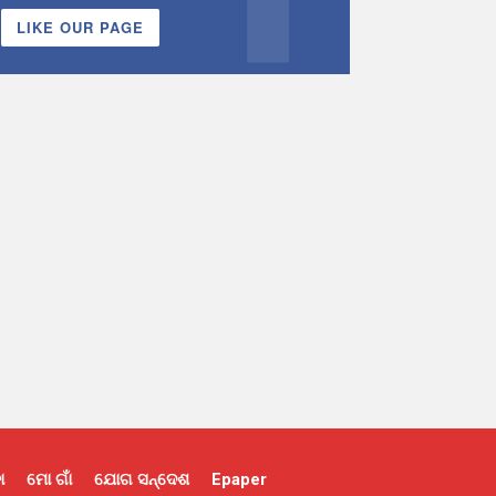
LIKE OUR PAGE
ା
ମୋ ଗାଁ
ଯୋଗ ସନ୍ଦେଶ
Epaper