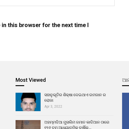
n this browser for the next time I
Most Viewed
ଆମ
ସହାନୁଭୂତିର ଶିକ୍ଷା ଦେଇଥାଏ ରମଜାନ ର
ରୋଜା
Apr 3, 2022
ଅହମ୍ମଦିଆ ମୁସଲିମ ଜମାତ କାଦିଆନ ଠାରେ
୧୨୬ ତମ ଆଧ୍ୟାତ୍ମିକ ବାର୍ଷିକ…