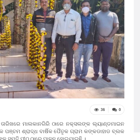
36
0
 ତାରିଖରେ ମାଲକାନଗିରି ଠାରେ ନକ୍ସଲଙ୍କ ଲ୍ୟାଣ୍ଡମାଇନ
ପଞ୍ଚମ ଶ୍ରାଦ୍ଧ ବାର୍ଷିକ ପୈତୃକ ଗ୍ରାମ କଙ୍କଡାହାଡ ବ୍ଲକ
୍କ ସ୍ମୃତି ପୀଠ ଠାରେ ପାଳନ ହୋଇଯାଇଛି ।