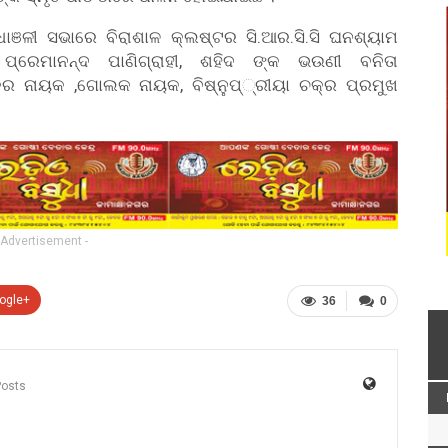
ଧାଞଳୀ ସଭାରେ ବିରାଶାଳ କ୍ଲଷ୍ଟର ସି.ଆର.ସି.ସି ଘନଶ୍ୟାମ
 ପ୍ରେମାନନ୍ଦ ପାଣିଗ୍ରାହୀ, ଶହିଦ ଙ୍କ ଭଉଣୀ ବନିତା
ର ନାୟକ ,ଗୋଲକ ନାୟକ, ବିଷ୍ନୁପ୍୍ରୀୟା ଚକ୍ର ପ୍ରମୁଖ
 Advertisement -
ogle+
36
0
Posts