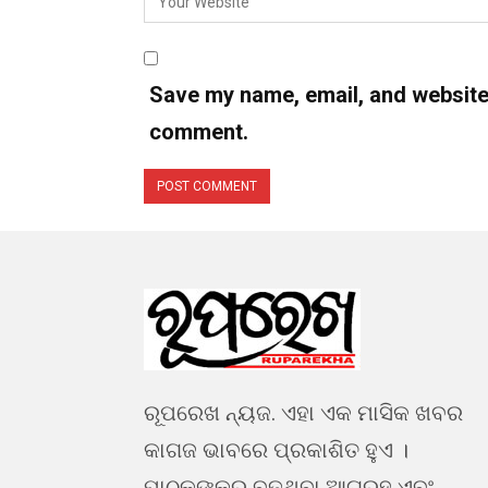
Save my name, email, and website i
comment.
ରୂପରେଖ ନ୍ୟଜ. ଏହା ଏକ ମାସିକ ଖବର
କାଗଜ ଭାବରେ ପ୍ରକାଶିତ ହୁଏ ।
ପାଠକଙ୍କର ବଢୁଥିବା ଆଗ୍ରହ ଏବଂ