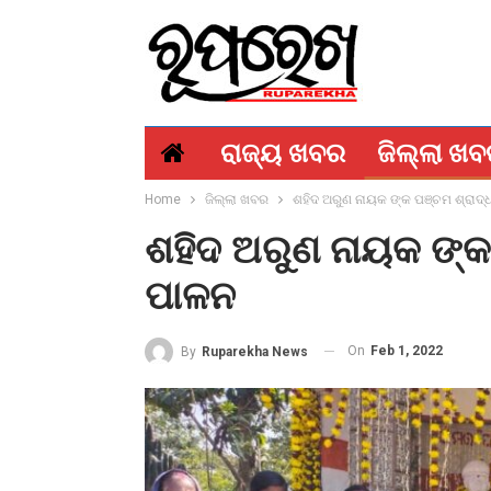
ରାଜ୍ୟ ଖବର
ଜିଲ୍ଲା ଖ
Home
ଜିଲ୍ଲା ଖବର
ଶହିଦ ଅରୁଣ ନାୟକ ଙ୍କ ପଞ୍ଚମ ଶ୍ରାଦ୍ଧ
ଶହିଦ ଅରୁଣ ନାୟକ ଙ୍କ ପ
ପାଳନ
On
Feb 1, 2022
By
Ruparekha News