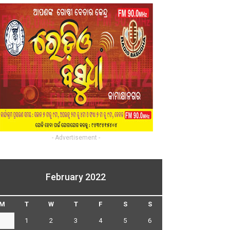
- Advertisement -
February 2022
M
T
W
T
F
S
S
1
2
3
4
5
6