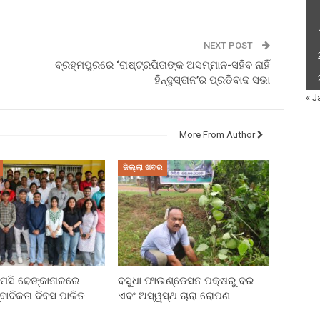
NEXT POST
ବ୍ରହ୍ମପୁରରେ ‘ରାଷ୍ଟ୍ରପିତାଙ୍କ ଅସମ୍ମାନ-ସହିବ ନାହିଁ
ହିନ୍ଦୁସ୍ତାନ’ର ପ୍ରତିବାଦ ସଭା
« J
More From Author
ଜିଲ୍ଲା ଖବର
ି ଢେଙ୍କାନାଳରେ
ବସୁଧା ଫାଉଣ୍ଡେସନ ପକ୍ଷରୁ ବର
୍ବାଦିକତା ଦିବସ ପାଳିତ
ଏବଂ ଅସ୍ୱସ୍ଥ ଚାରା ରୋପଣ