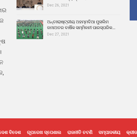
Dec 26, 2021
ଖର
ୁଜ
ଅନ୍ତଃରାଷ୍ଟ୍ରୀୟ ଅହମ୍ମଦିଆ ମୁସଲିମ
ଜମାଅତର ବାର୍ଷିକ ସମ୍ମିଳନୀ ପାରସ୍ପରିକ…
Dec 27, 2021
୍ଷ
।
ଇନ
ଜ,
ଦେଶ ବିଦେଶ
ରୂପରେଖ ସ୍ପେଶାଲ
ରାଜନୀତି ଚଟଣି
ସମ୍ପାଦକୀୟ
କ୍ରୀଡ