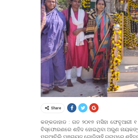
Share
କଙ୍କଡାହାଡ : ଗତ ୨୦୧୭ ମସିହା ଫେବୃଆରୀ ୧
ବିସ୍ଫୋରଣରେ ଶହିଦ ହୋଇଥିବା ଅରୁଣ ନାୟକଙ୍କ 
ମରୁଆବିଲି ପଞ୍ଚାୟତ ଗୋଡିସାହି ଗ୍ରାମରେ ଶହିଦଙ