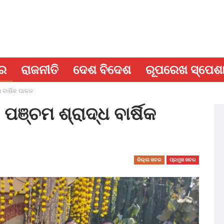
ବର
ରାଜନୀତି
ଦେଶ ବିଦେଶ
ରୂପରେଖ ସ୍ପେଶ
 ବାର୍ଷିକ ପାଳନ
ଞ୍ଚମ ଶ୍ରାଦ୍ଧ ବାର୍ଷିକ
ଜିଲ୍ଲା ଖବର
ପ୍ରମୁଖ ଖବର