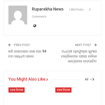
Ruparekha News
1484 Posts
0
Comments
PREV POST
NEXT POST
କବି ହରମୋହନ ଦାଶ ଙ୍କ 94
ମନ୍ତ୍ରୀ ପ୍ରଫୁଲ୍ଲ କୁମାର
ତମ ଜୟନ୍ତୀ ପାଳନ
ମଲ୍ଲିକଙ୍କ ଦ୍ଵାରା ବାଳିକା
ଛାତ୍ରାବାସ ଉଦଘାଟିତ
You Might Also Like
All
ଦେଶ ବିଦେଶ
ଦେଶ ବିଦେଶ