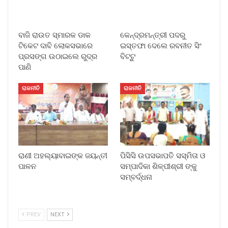
ବାଜି ରାଉତ ସ୍ମାରକ ଡାକ
କେନ୍ଦ୍ରମନ୍ତ୍ରୀ ପଦରୁ
ଟିକେଟ ଦାବି ଲୋକସଭାରେ
ଇସ୍ତଫା ଦେଲେ ରବନୀତ ସିଂ
ପ୍ରସଙ୍ଗ ଉଠାଇଲେ ରୁଦ୍ର
ବିଟ୍ଟୁ
ପାଣି
ରାଜନୀତି
ରାଜନୀତି
ରାଣୀ ଅହଲ୍ୟାବାଇଙ୍କ ଜୟନ୍ତୀ
ପିସିସି ଉପସଭାପତି ସସ୍ମିତା ଓ
ପାଳନ
ସମ୍ପାଦିକା ଶିଳ୍ପୀଶ୍ରୀ ଙ୍କୁ
ସମ୍ବର୍ଦ୍ଧନା
PREV
NEXT