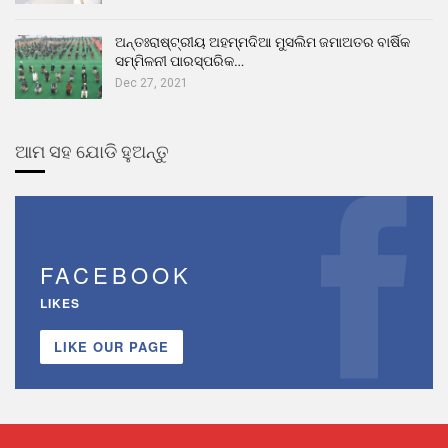
ଅନ୍ତଃରାଷ୍ଟ୍ରୀୟ ଅହମ୍ମଦିଆ ମୁସଲିମ ଜମାଅତର ବାର୍ଷିକ
ସମ୍ମିଳନୀ ପାରସ୍ପରିକ…
Dec 27, 2021
ଆମ ସହ ଯୋଡି ହୁଅନ୍ତୁ
FACEBOOK
LIKES
LIKE OUR PAGE