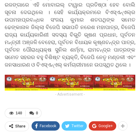
ରଜଙ୍ଗାରେ ଏହି ମୋବାଇଲ୍ ଟାୱାର ପ୍ରତିଷ୍ଠା ହେବ ବୋଲି
ସୂଚନା ଦେଇଥିଲେ । ସେହି କାର୍ଯ୍ୟକ୍ରମରେ ବିଏସ୍ଏନ୍ଏଲ୍ର
ଉପମହାପ୍ରବନ୍ଧକ ସଂଜୟ କୁମାର ଶତପଥିଙ୍କ ସମେତ
ଢେଙ୍କାନାଳ ଜିଲ୍ଲା ବିଜେପି ସଭାପତି ନରେଶ ମହାପାତ୍ର, ବିଜେପି
ରାଜ୍ୟ କାର୍ଯ୍ୟକାରିଣୀ ସଦସ୍ୟ ବିଭୁତି ଭୂଷଣ ପ୍ରଧାନ, ପୂର୍ବତନ
ମନ୍ତ୍ରୀ ଅଞ୍ଜଳି ବେହେରା, ପୂର୍ବତନ ବିଧାୟକ କୃଷ୍ଣଚନ୍ଦ୍ର ପାତ୍ର,
ପୂର୍ବତନ ପୌରାଧ୍ୟକ୍ଷ ସୁନିଲ ଶର୍ମ୍ମା, ରାମଚନ୍ଦ୍ର ପାତ୍ରଙ୍କ
ସମେତ ସହରର ବହୁ ବିଶିଷ୍ଟ ବ୍ୟକ୍ତି, ବିଜେପି ନେତୃ ମଣ୍ଡଳୀ ଏବଂ
ଜନସାଧାରଣ ଓ ବିଏସ୍ଏନ୍ଏଲ୍ କର୍ମଚାରୀମାନେ ଉପସ୍ଥିତ ଥିଲେ ।
- Advertisement -
140
0
Facebook
Twitter
Google+
Share