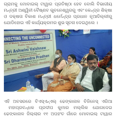
ଗ୍ରାମକୁ ମୋବାଇଲ୍ ଟାୱାର ପ୍ରତିଷ୍ଠା ହେବ ବୋଲି ବିଭାଗୀୟ
ମନ୍ତ୍ରୀ ଅଶ୍ୱିନୀ ବୈଷ୍ଣବ ଭୁବନେଶ୍ୱରରୁ ଏବଂ କେନ୍ଦ୍ର ଶିକ୍ଷା
ଓ ଦକ୍ଷତା ବିକାଶ ମନ୍ତ୍ରୀ ଧର୍ମେନ୍ଦ୍ର ପ୍ରଧାନ ନୂଆଦିଲ୍ଲୀରୁ
ଯୋଡିହୋଇ ଏହି କାର୍ଯ୍ୟକ୍ରମର ଶୁଭ ସୂଚନା ଦେଇଥିଲେ ।
ଏହି ଅବସରରେ ବିଏସ୍ଏନ୍ଏଲ୍ ଢେଙ୍କାନାଳ ବିଜିନେସ୍ ଏରିଆ
ମହାପ୍ରବନ୍ଧକ ପ୍ରଦୀପ କୁମାର ମଲ୍ଲିକ ଯୋଗଦେଇ
ଢେଙ୍କାନାଳ ଜିଲ୍ଲାର ୧୧ ଅପହଂଚ ଗାଁରେ ମୋବାଇଲ୍ ଟାୱାର