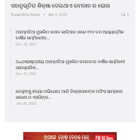
ସହାନୁଭୂତିର ଶିକ୍ଷା ଦେଇଥାଏ ରମଜାନ ର ରୋଜା
Ruparekha News
Apr 3, 2022
0
ଅହମ୍ମଦିଆ ମୁସଲିମ ଜମାତ କାଦିଆନ ଠାରେ ୧୨୬ ତମ ଆଧ୍ୟାତ୍ମିକ
ବାର୍ଷିକ ସମ୍ମିଳନୀର…
Dec 26, 2021
ଅନ୍ତଃରାଷ୍ଟ୍ରୀୟ ଅହମ୍ମଦିଆ ମୁସଲିମ ଜମାଅତର ବାର୍ଷିକ ସମ୍ମିଳନୀ
ପାରସ୍ପରିକ…
Dec 27, 2021
ବୋହୁଙ୍କୁ ହତ୍ୟା ଅଭିଯୋଗ ଆଣି ଜିଲ୍ଲାପାଳଙ୍କ ଅଫିସ ସାମ୍ନାରେ
ଧାରଣା ଓ ଏସପିଙ୍କ…
Jan 25, 2022