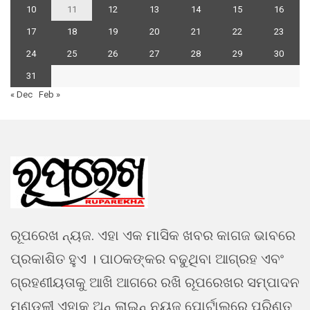
10
11
12
13
14
15
16
17
18
19
20
21
22
23
24
25
26
27
28
29
30
31
« Dec
Feb »
ରୂପରେଖ ନ୍ୟଜ. ଏହା ଏକ ମାସିକ ଖବର କାଗଜ ଭାବରେ
ପ୍ରକାଶିତ ହୁଏ । ପାଠକଙ୍କର ବଢୁଥିବା ଆଗ୍ରହ ଏବଂ
ଗ୍ରହଣୀୟତାକୁ ଆଖି ଆଗରେ ରଖି ରୂପରେଖର ସମ୍ପାଦନ
ମଣ୍ଡଳୀ ଏହାକୁ ଅନ୍ ଲାଇନ୍ ନ୍ୟୁଜ ପୋର୍ଟାଲରେ ପରିଣତ