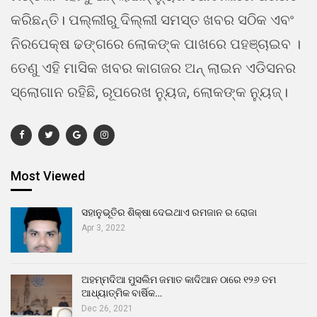
କରିଛନ୍ତି। ପଲ୍ଲୀରୁ ଦିଲ୍ଲୀ ସମସ୍ତ ଖବର ସଠିକ ଏବଂ
ନିରପେକ୍ଷ ଢଙ୍ଗରେ ଲୋକଙ୍କ ପାଖରେ ପହଞ୍ଚାଇବ ।
ତେଣୁ ଏହି ମାସିକ ଖବର କାଗଜର ଅନ୍ ଲାଇନ ଏଡିସନର
ସ୍ଲୋଗାନ ରହିଛି, ରୂପରେଖ ନ୍ୟୁଜ, ଲୋକଙ୍କ ନ୍ୟୁଜ୍।
Most Viewed
ସହାନୁଭୂତିର ଶିକ୍ଷା ଦେଇଥାଏ ରମଜାନ ର ରୋଜା
Apr 3, 2022
ଅହମ୍ମଦିଆ ମୁସଲିମ ଜମାତ କାଦିଆନ ଠାରେ ୧୨୬ ତମ
ଆଧ୍ୟାତ୍ମିକ ବାର୍ଷିକ…
Dec 26, 2021