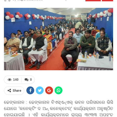
140
0
Share
ଢେଙ୍କାନାଳ : ଢେଙ୍କାନାଳ ବିଏସ୍ଏନ୍ଏଲ୍ ଭବନ ପରିସରରେ ଭିସି
ଯୋଗେ ‘କନେକ୍ଟିଂ ଦ ଅନ୍ କନେକ୍ଟେଡ୍’ କାର୍ଯ୍ୟକ୍ରମ ଅନୁଷ୍ଠିତ
ହୋଇଯାଇଛି । ଏହି କାର୍ଯ୍ୟକ୍ରମରେ ରାଜ୍ୟ ୩୯୩୩ ଅପହଂଚ