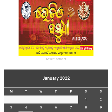
- Advertisement -
January 2022
M
T
W
T
F
S
S
1
2
3
4
5
6
7
8
9