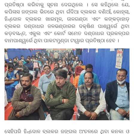
ପ୍ରତିଷ୍ଠା କରିବାକୁ ସୂଚନା ଦେଇଥିଲେ । ସେ କହିଥିଲେ ଯେ,
କପିଳାସ ଜଙ୍ଗଲ ଭିତରେ ଥିବା ଗଁଦିଆ ବ୍ଲକର ବଣିଆଁ, କୋହ୍ଲା,
ହିନ୍ଦୋଳ ବ୍ଲକର ଖାରମୂଳ, ତାଳଗଣ୍ଡା ଏବଂ କଙ୍କଡ଼ାହାଡ଼
ବ୍ଲକର ଦଣ୍ଡାଧର ଜଳଭଣ୍ଡାରର ଦକ୍ଷିଣ ପାଶ୍ୱର୍ରେ ଥିବା
କଡ଼ବସନ୍ତ, ଏକୁଲ ଏବଂ କୋର୍ଟ ସମେତ ଦଣ୍ଡାଧର ପ୍ରକଳ୍ପର
ବାମପାଶ୍ୱର୍ରେ ଥିବା ପାକଟମୁଣ୍ଡା ଟାୱାର ପ୍ରତିଷ୍ଠା ହେବ ।
ସେହିପରି ହିନ୍ଦୋଳ ବ୍ଲକର ଜଙ୍ଗଲ ଅଂଚଳରେ ଥିବା କନକା ଓ