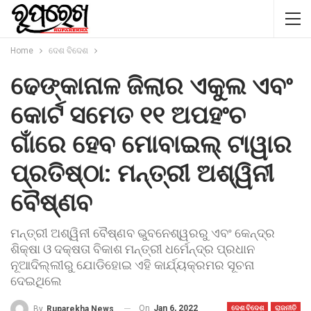
Home
ଦେଶ ବିଦେଶ
ଢେଙ୍କାନାଳ ଜିଲାର ଏକୁଲ ଏବଂ
କୋର୍ଟ ସମେତ ୧୧ ଅପହଂଚ
ଗାଁରେ ହେବ ମୋବାଇଲ୍ ଟାୱାର
ପ୍ରତିଷ୍ଠା: ମନ୍ତ୍ରୀ ଅଶ୍ୱିନୀ
ବୈଷ୍ଣବ
ମନ୍ତ୍ରୀ ଅଶ୍ୱିନୀ ବୈଷ୍ଣବ ଭୁବନେଶ୍ୱରରୁ ଏବଂ କେନ୍ଦ୍ର
ଶିକ୍ଷା ଓ ଦକ୍ଷତା ବିକାଶ ମନ୍ତ୍ରୀ ଧର୍ମେନ୍ଦ୍ର ପ୍ରଧାନ
ନୂଆଦିଲ୍ଲୀରୁ ଯୋଡିହୋଇ ଏହି କାର୍ଯ୍ୟକ୍ରମର ସୂଚନା
ଦେଇଥିଲେ
On
Jan 6, 2022
By
Ruparekha News
ଦେଶ ବିଦେଶ
ରାଜନୀତି