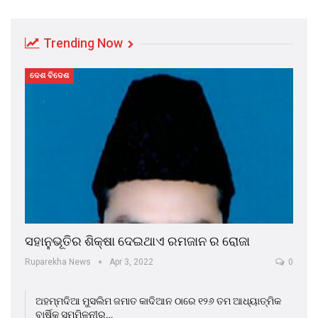
Trending Now
ଦେଶ ବିଦେଶ
ସହାନୁଭୂତିର ଶିକ୍ଷା ଦେଇଥାଏ ରମଜାନ ର ରୋଜା
Ruparekha News
Apr 3, 2022
0
ଅହମ୍ମଦିଆ ମୁସଲିମ ଜମାତ କାଦିଆନ ଠାରେ ୧୨୬ ତମ ଆଧ୍ୟାତ୍ମିକ
ବାର୍ଷିକ ସମ୍ମିଳନୀର…