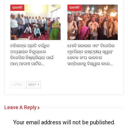
ରାଜନୀତି
ରାଜନୀତି
ମହିଳାଙ୍କ ପ୍ରତି ବର୍ଦ୍ଧିତ
ମୋଦି ସରକାର ଏବଂ ବିଜେପିର
ଅତ୍ୟାଚାର ବିରୁଦ୍ଧରେ
ମୂଳପିଣ୍ଡ ରାଷ୍ଟ୍ରୀୟ ସ୍ୱୟଂ
ବିଜେପିର ନିଷ୍କ୍ରିୟତା ପାଇଁ
ସେବକ ସଂଘ ଭାରତର
ଆମ୍ ଆଦମୀ ପାର୍ଟିର…
ସମ୍ବିଧାନକୁ ବିଶ୍ୱାସ କରେ…
PREV
NEXT
Leave A Reply
Your email address will not be published.