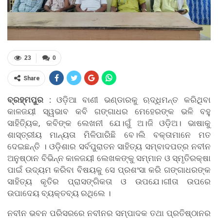
23
0
Share
ବ୍ରହ୍ମପୁର :
ଓଡ଼ିଆ ବାଣୀ ଭଣ୍ଡାରକୁ ଋଦ୍ଧିମନ୍ତ କରିଥିବା
କାଳଜୟୀ ସ୍ୱଭାବ କବି ଗଙ୍ଗାଧର ମେହେରଙ୍କ ଭଳି ବହୁ
ସାହିତି୍ୟକ, କବିଙ୍କ ଲେଖନୀ ଯେ।ଗୁଁ ଅ।ଜି ଓଡ଼ିଅ। ଭାଷାକୁ
ଶାସ୍ତ୍ରୀୟ ମାନ୍ୟତା ମିଳିପାରିଛି ବେ।ଲି ବକ୍ତାମାନେ ମତ
ଦେଇଛନ୍ତି । ଓଡ଼ିଶାର ସର୍ବପୁରାତନ ସାହିତ୍ୟ ସମ୍ବାଦପତ୍ର ନବୀନ
ଅନୁଷ୍ଠାନ ବିଭିନ୍ନ କାଳଜୟୀ ଲେଖକଙ୍କୁ ସମ୍ମାନ ଓ ସ୍ମୃତିରକ୍ଷା
ପାଇଁ ଉଦ୍ୟମ କରିବା ବିଷୟକୁ ସେ ପ୍ରଶଂସା କରି ଗଙ୍ଗାଧରଙ୍କ
ସାହିତ୍ୟ କୃତିର ପ୍ରାସଙ୍ଗିକତା ଓ ଉପଯେ।ଗୀତା ଉପରେ
ଉପାଦେୟ ବ୍ୟକ୍ତବ୍ୟ ରଥିଲେ ।
ନବୀନ ଭବନ ପରିସରରେ ନବୀନର ସମ୍ପାଦକ ତଥା ପ୍ରତିଷ୍ଠାନର