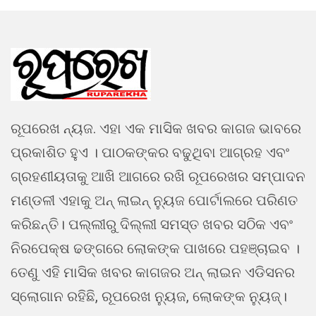
ରୂପରେଖ ନ୍ୟଜ. ଏହା ଏକ ମାସିକ ଖବର କାଗଜ ଭାବରେ
ପ୍ରକାଶିତ ହୁଏ । ପାଠକଙ୍କର ବଢୁଥିବା ଆଗ୍ରହ ଏବଂ
ଗ୍ରହଣୀୟତାକୁ ଆଖି ଆଗରେ ରଖି ରୂପରେଖର ସମ୍ପାଦନ
ମଣ୍ଡଳୀ ଏହାକୁ ଅନ୍ ଲାଇନ୍ ନ୍ୟୁଜ ପୋର୍ଟାଲରେ ପରିଣତ
କରିଛନ୍ତି। ପଲ୍ଲୀରୁ ଦିଲ୍ଲୀ ସମସ୍ତ ଖବର ସଠିକ ଏବଂ
ନିରପେକ୍ଷ ଢଙ୍ଗରେ ଲୋକଙ୍କ ପାଖରେ ପହଞ୍ଚାଇବ ।
ତେଣୁ ଏହି ମାସିକ ଖବର କାଗଜର ଅନ୍ ଲାଇନ ଏଡିସନର
ସ୍ଲୋଗାନ ରହିଛି, ରୂପରେଖ ନ୍ୟୁଜ, ଲୋକଙ୍କ ନ୍ୟୁଜ୍।