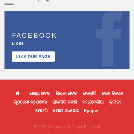
FACEBOOK
LIKES
LIKE OUR PAGE
ରାଜ୍ୟ ଖବର
ଜିଲ୍ଲା ଖବର
ରାଜନୀତି
ଦେଶ ବିଦେଶ
ରୂପରେଖ ସ୍ପେଶାଲ
ରାଜନୀତି ଚଟଣି
ସମ୍ପାଦକୀୟ
କ୍ରୀଡା
ମୋ ଗାଁ
ଯୋଗ ସନ୍ଦେଶ
Epaper
© 2025- odishaweb. All Rights Reserved.