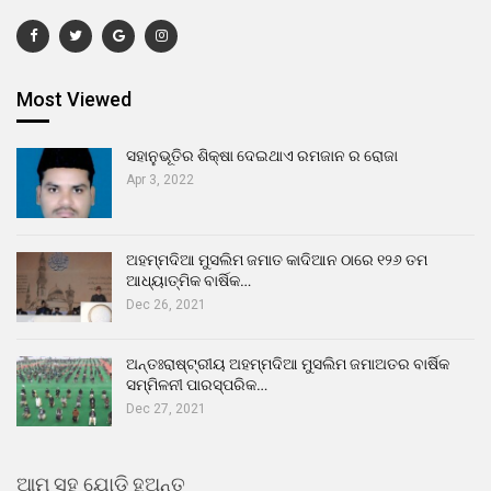
Most Viewed
ସହାନୁଭୂତିର ଶିକ୍ଷା ଦେଇଥାଏ ରମଜାନ ର ରୋଜା
Apr 3, 2022
ଅହମ୍ମଦିଆ ମୁସଲିମ ଜମାତ କାଦିଆନ ଠାରେ ୧୨୬ ତମ
ଆଧ୍ୟାତ୍ମିକ ବାର୍ଷିକ…
Dec 26, 2021
ଅନ୍ତଃରାଷ୍ଟ୍ରୀୟ ଅହମ୍ମଦିଆ ମୁସଲିମ ଜମାଅତର ବାର୍ଷିକ
ସମ୍ମିଳନୀ ପାରସ୍ପରିକ…
Dec 27, 2021
ଆମ ସହ ଯୋଡି ହୁଅନ୍ତୁ