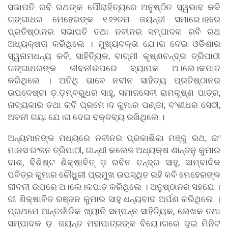
ସଭାପତି ରବି ରଥଙ୍କ ପୌରାହିତ୍ୟରେ ଅନୁଷ୍ଠିତ ସ୍ୱଭାବ କବି
ଗଙ୍ଗାଧର ମେହେରଙ୍କ ୧୬୨ତମ ଜୟନ୍ତୀ ସମାରେ।ହରେ
ପ୍ରତିଷ୍ଠାନର ସଭାପତି ତଥା ନବୀନର ସମ୍ପାଦକ ରବି ରଥ
ଅଧ୍ୟକ୍ଷତା କରିଥିଲେ । ମୁଖ୍ୟବକ୍ତା ଯେ।ଗ ଦେଇ ଓଡିଶାର
ସ୍ୱନାମଧନ୍ୟ କବି, ସାହିତି୍ୟକ, ବାଗ୍ମୀ କୃଷ୍ଣଚନ୍ଦ୍ର ତ୍ରିପାଠୀ
ଗଙ୍ଗାଧରଙ୍କ ଜୀବନୀଉପରେ ବ୍ୟାପକ ଅ।ଲେ।କପାତ
କରିଥିଲେ । ଅତିଥି ଭାବେ ନବୀନ ସାହିତ୍ୟ ପ୍ରତିଷ୍ଠାନର
ଉପଦେଷ୍ଟା ଡ଼.ଡ଼ମ୍ବରୁଧର ସାହୁ, ସମାଜସେବୀ ରାମକୃଷ୍ଣ ପାତ୍ର,
ନାଟ୍ୟକାର ତଥା କବି ପ୍ରମେ।ଦ କୁମାର ପଣ୍ଡା, ବଂଶୀଧର ସେଠୀ,
ଅବନୀ ଗୟା ଯେ।ଗ ଦେଇ ବକ୍ତବ୍ୟ ରଖିଥିଲେ ।
ଅନ୍ୟମାନଙ୍କ ମଧ୍ୟରେ ନବୀନର ପ୍ରକାଶିକା ମଞ୍ଜୁ ରଥ, ଇଂ
ମାନସ ରଂଜନ ତ୍ରିପାଠୀ, ଗାନ୍ଧୀ କଲେଜ ଅଧ୍ୟକ୍ଷ ଶାନ୍ତନୁ କୁମାର
ଦାଶ, ବିିଶିଷ୍ଟ ଶିକ୍ଷାବିତ୍ ଡ଼ ରବିନ ଚନ୍ଦ୍ର ସାହୁ, ସାମ୍ବାଦିକ
ପବିତ୍ର କୁମାର ଚୌଧୁରୀ ପ୍ରମୁଖ ଉପସ୍ଥିତ ରହି କବି ମେହେରଙ୍କ
ଜୀବନୀ ଉପରେ ଅ।ଲେ।କପାତ କରିଥିଲେ । ଅନୁଷ୍ଠାନର ସହଯେ ।
ଗୀ ଶିକ୍ଷାବିତ ରଞ୍ଜନ କୁମାର ସାହୁ ଧନ୍ୟବାଦ ଅର୍ପଣ କରିଥିଲେ ।
ପ୍ରଥମେ ଆନ୍ତର୍ଜାତିକ ଖ୍ୟାତି ସମ୍ପନ୍ନ ସାହିତି୍ୟକ, ଲେଖକ ତଥା
ସମ୍ପାଦକ ଡ଼. ଜୟନ୍ତ ମହାପାତ୍ରଙ୍କ ବିୟେ।ଗରେ ଦୁଇ ମିନିଟ