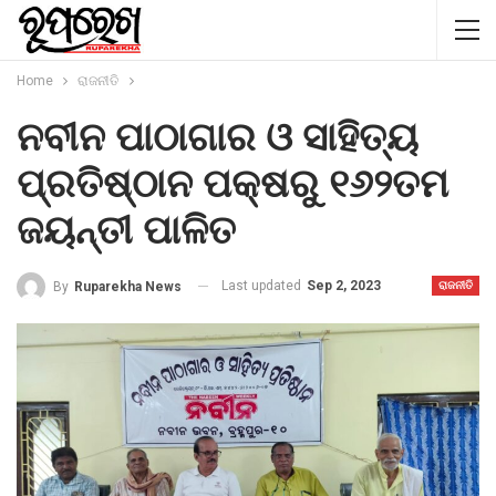
Home
ରାଜନୀତି
ନବୀନ ପାଠାଗାର ଓ ସାହିତ୍ୟ
ପ୍ରତିଷ୍ଠାନ ପକ୍ଷରୁ ୧୬୨ତମ
ଜୟନ୍ତୀ ପାଳିତ
Last updated
Sep 2, 2023
By
Ruparekha News
ରାଜନୀତି