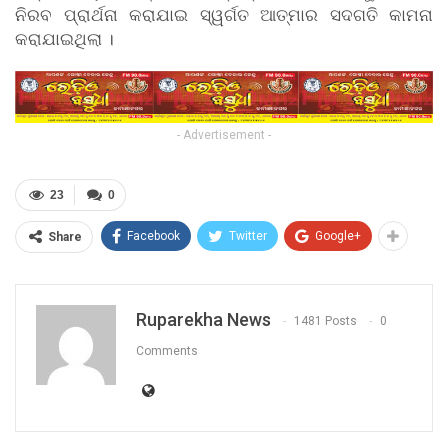
ନିରବ ପ୍ରାର୍ଥନା କରାଯାଇ ସ୍ୱର୍ଗତ ଆତ୍ମାର ସଦଗତି କାମନା
କରାଯାଇଥିଲା ।
- Advertisement -
23
0
Facebook
Twitter
Google+
Share
Ruparekha News
1481 Posts
0
Comments