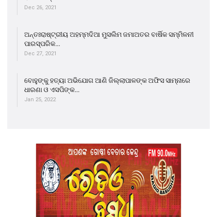
Dec 26, 2021
ଅନ୍ତଃରାଷ୍ଟ୍ରୀୟ ଅହମ୍ମଦିଆ ମୁସଲିମ ଜମାଅତର ବାର୍ଷିକ ସମ୍ମିଳନୀ
ପାରସ୍ପରିକ…
Dec 27, 2021
ବୋହୁଙ୍କୁ ହତ୍ୟା ଅଭିଯୋଗ ଆଣି ଜିଲ୍ଲାପାଳଙ୍କ ଅଫିସ ସାମ୍ନାରେ
ଧାରଣା ଓ ଏସପିଙ୍କ…
Jan 25, 2022