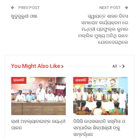
PREV POST
NEXT POST
ଖୁଦୁରୁକୁଣୀ ଓଷା
ସ୍ୱାୟତ୍ତ ଶାସନ ଦିବସ
ସମାରୋହ କାର୍ଯ୍ୟକ୍ରମ ରେ
ମନ୍ତ୍ରୀ ପ୍ରଫୁଲ୍ଲ କୁମାର
ମଲ୍ଲିକ ମୁଖ୍ୟ ଅତିଥି ଭାବେ
ଯୋଗଦେଇଥିଲେ
You Might Also Like
All
ରାଜନୀତି
ରାଜନୀତି
ରାଣୀ ଅହଲ୍ୟାବାଇଙ୍କ ଜୟନ୍ତୀ
ପିସିସି ଉପସଭାପତି ସସ୍ମିତା ଓ
ପାଳନ
ସମ୍ପାଦିକା ଶିଳ୍ପୀଶ୍ରୀ ଙ୍କୁ
ସମ୍ବର୍ଦ୍ଧନା