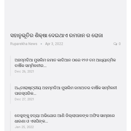
ସହାନୁଭୂତିର ଶିକ୍ଷା ଦେଇଥାଏ ରମଜାନ ର ରୋଜା
Ruparekha News
Apr 3, 2022
0
ଅହମ୍ମଦିଆ ମୁସଲିମ ଜମାତ କାଦିଆନ ଠାରେ ୧୨୬ ତମ ଆଧ୍ୟାତ୍ମିକ
ବାର୍ଷିକ ସମ୍ମିଳନୀର…
Dec 26, 2021
ଅନ୍ତଃରାଷ୍ଟ୍ରୀୟ ଅହମ୍ମଦିଆ ମୁସଲିମ ଜମାଅତର ବାର୍ଷିକ ସମ୍ମିଳନୀ
ପାରସ୍ପରିକ…
Dec 27, 2021
ବୋହୁଙ୍କୁ ହତ୍ୟା ଅଭିଯୋଗ ଆଣି ଜିଲ୍ଲାପାଳଙ୍କ ଅଫିସ ସାମ୍ନାରେ
ଧାରଣା ଓ ଏସପିଙ୍କ…
Jan 25, 2022