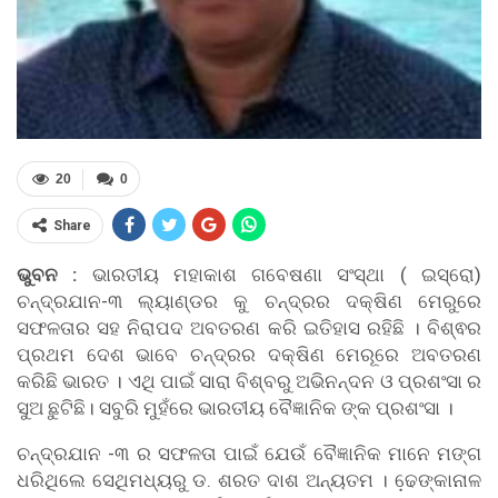
20
0
Share
ଭୁବନ :
ଭାରତୀୟ ମହାକାଶ ଗବେଷଣା ସଂସ୍ଥା ( ଇସ୍ରୋ)
ଚନ୍ଦ୍ରଯାନ-୩ ଲ୍ୟାଣ୍ଡର କୁ ଚନ୍ଦ୍ରର ଦକ୍ଷିଣ ମେରୁରେ
ସଫଳତାର ସହ ନିରାପଦ ଅବତରଣ କରି ଇତିହାସ ରହିଛି । ବିଶ୍ଵର
ପ୍ରଥମ ଦେଶ ଭାବେ ଚନ୍ଦ୍ରର ଦକ୍ଷିଣ ମେରୂରେ ଅବତରଣ
କରିଛି ଭାରତ । ଏଥି ପାଇଁ ସାରା ବିଶ୍ବରୁ ଅଭିନନ୍ଦନ ଓ ପ୍ରଶଂସା ର
ସୁଅ ଛୁଟିଛି। ସବୁରି ମୁହଁରେ ଭାରତୀୟ ବୈଜ୍ଞାନିକ ଙ୍କ ପ୍ରଶଂସା ।
ଚନ୍ଦ୍ରଯାନ -୩ ର ସଫଳତା ପାଇଁ ଯେଉଁ ବୈଜ୍ଞାନିକ ମାନେ ମଙ୍ଗ
ଧରିଥିଲେ ସେଥିମଧ୍ୟରୁ ଡ. ଶରତ ଦାଶ ଅନ୍ୟତମ । ଢେ଼ଙ୍କାନାଳ