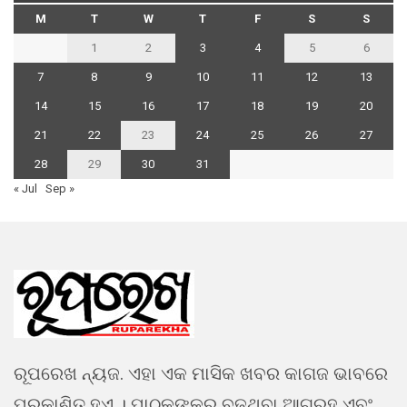
M
T
W
T
F
S
S
1
2
3
4
5
6
7
8
9
10
11
12
13
14
15
16
17
18
19
20
21
22
23
24
25
26
27
28
29
30
31
« Jul
Sep »
ରୂପରେଖ ନ୍ୟଜ. ଏହା ଏକ ମାସିକ ଖବର କାଗଜ ଭାବରେ
ପ୍ରକାଶିତ ହୁଏ । ପାଠକଙ୍କର ବଢୁଥିବା ଆଗ୍ରହ ଏବଂ