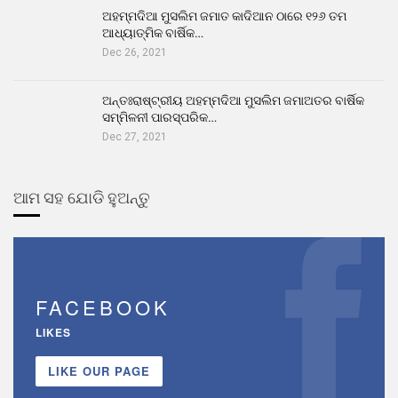
ଅହମ୍ମଦିଆ ମୁସଲିମ ଜମାତ କାଦିଆନ ଠାରେ ୧୨୬ ତମ
ଆଧ୍ୟାତ୍ମିକ ବାର୍ଷିକ…
Dec 26, 2021
ଅନ୍ତଃରାଷ୍ଟ୍ରୀୟ ଅହମ୍ମଦିଆ ମୁସଲିମ ଜମାଅତର ବାର୍ଷିକ
ସମ୍ମିଳନୀ ପାରସ୍ପରିକ…
Dec 27, 2021
ଆମ ସହ ଯୋଡି ହୁଅନ୍ତୁ
FACEBOOK
LIKES
LIKE OUR PAGE