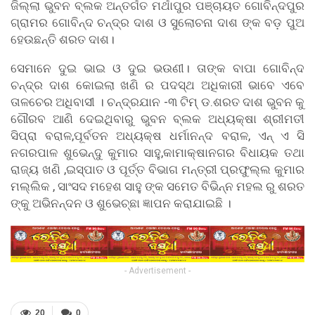
ଜିଲ୍ଲା ଭୁବନ ବ୍ଲକ ଅନ୍ତର୍ଗତ ମର୍ଥାପୁର ପଞ୍ଚାୟତ ଗୋବିନ୍ଦପୁର
ଗ୍ରାମର ଗୋବିନ୍ଦ ଚନ୍ଦ୍ର ଦାଶ ଓ ସୁଲୋଚନା ଦାଶ ଙ୍କ ବଡ଼ ପୁଅ
ହେଉଛନ୍ତି ଶରତ ଦାଶ।
ସେମାନେ ଦୁଇ ଭାଇ ଓ ଦୁଇ ଭଉଣୀ। ତାଙ୍କ ବାପା ଗୋବିନ୍ଦ
ଚନ୍ଦ୍ର ଦାଶ କୋଇଲା ଖଣି ର ପଦସ୍ଥ ଅଧିକାରୀ ଭାବେ ଏବେ
ତାଳଚେର ଅଧିବାସୀ । ଚନ୍ଦ୍ରଯାନ -୩ ଟିମ୍ ଡ.ଶରତ ଦାଶ ଭୁବନ କୁ
ଗୌରବ ଆଣି ଦେଇଥିବାରୁ ଭୁବନ ବ୍ଲକ ଅଧ୍ୟକ୍ଷା ଶ୍ରୀମତୀ
ସିପ୍ରା ବରାଳ,ପୂର୍ବତନ ଅଧ୍ୟକ୍ଷ ଧର୍ମାନନ୍ଦ ବରାଳ, ଏନ୍ ଏ ସି
ନଗରପାଳ ଶୁଭେନ୍ଦୁ କୁମାର ସାହୁ,କାମାକ୍ଷାନଗର ବିଧାୟକ ତଥା
ରାଜ୍ୟ ଖଣି ,ଇସ୍ପାତ ଓ ପୂର୍ତ୍ତ ବିଭାଗ ମନ୍ତ୍ରୀ ପ୍ରଫୁଲ୍ଲ କୁମାର
ମଲ୍ଲିକ , ସାଂସଦ ମହେଶ ସାହୁ ଙ୍କ ସମେତ ବିଭିନ୍ନ ମହଲ ରୁ ଶରତ
ଙ୍କୁ ଅଭିନନ୍ଦନ ଓ ଶୁଭେଚ୍ଛା ଜ୍ଞାପନ କରାଯାଇଛି ।
- Advertisement -
20
0