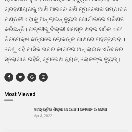
ଗ୍ରହଣୀୟତାକୁ ଆଖି ଆଗରେ ରଖି ରୂପରେଖର ସମ୍ପାଦନ
ମଣ୍ଡଳୀ ଏହାକୁ ଅନ୍ ଲାଇନ୍ ନ୍ୟୁଜ ପୋର୍ଟାଲରେ ପରିଣତ
କରିଛନ୍ତି। ପଲ୍ଲୀରୁ ଦିଲ୍ଲୀ ସମସ୍ତ ଖବର ସଠିକ ଏବଂ
ନିରପେକ୍ଷ ଢଙ୍ଗରେ ଲୋକଙ୍କ ପାଖରେ ପହଞ୍ଚାଇବ ।
ତେଣୁ ଏହି ମାସିକ ଖବର କାଗଜର ଅନ୍ ଲାଇନ ଏଡିସନର
ସ୍ଲୋଗାନ ରହିଛି, ରୂପରେଖ ନ୍ୟୁଜ, ଲୋକଙ୍କ ନ୍ୟୁଜ୍।
Most Viewed
ସହାନୁଭୂତିର ଶିକ୍ଷା ଦେଇଥାଏ ରମଜାନ ର ରୋଜା
Apr 3, 2022