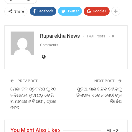
Facebook
Twitter
Google+
Share
Ruparekha News
1481 Posts
0
Comments
PREV POST
NEXT POST
ମେଗା ଜଳ ପ୍ରକଳ୍ପ ରୁ ୧୦
ୟୁରିଆ ସାର ଗଛିତ ରଖିବାକୁ
କ୍ଵିଣ୍ଟାଲ ଲୁହା ଛଡ଼ ଚୋରି
ଜିଲାପାଳ ସରୋଜ ସେଠୀ ଙ୍କ
ମାମଲାରେ ୬ ଗିରଫ , ଟ୍ରକ
ନିର୍ଦେଶ
ଜବତ
You Might Also Like
All