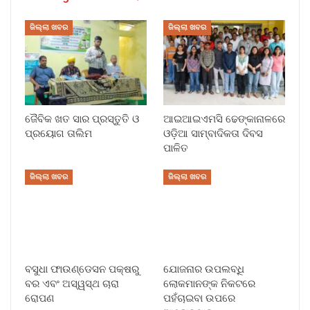
ଜିଲ୍ଲା ଖବର
ଜିଲ୍ଲା ଖବର
ଜୈବିକ ଖତ ସାର ପ୍ରସ୍ତୁତି ଓ
ଆଇଆଇଏମସି ଢେଙ୍କାନାଳରେ
ପ୍ରୟୋଗ ତାଲିମ
ଓଡ଼ିଆ ସାମ୍ବାଦିକତା ଦିବସ
ପାଳିତ
ଜିଲ୍ଲା ଖବର
ଜିଲ୍ଲା ଖବର
ବସୁଧା ଫାଉଣ୍ଡେସନ ପକ୍ଷରୁ
ଯୋଜନାର ଉପଲବ୍ଧି
ବର ଏବଂ ଅସ୍ୱସ୍ଥ ଚାରା
ଲୋକମାନଙ୍କ ନିକଟରେ
ରୋପଣ
ପହଁଚାଇବା ଉପରେ