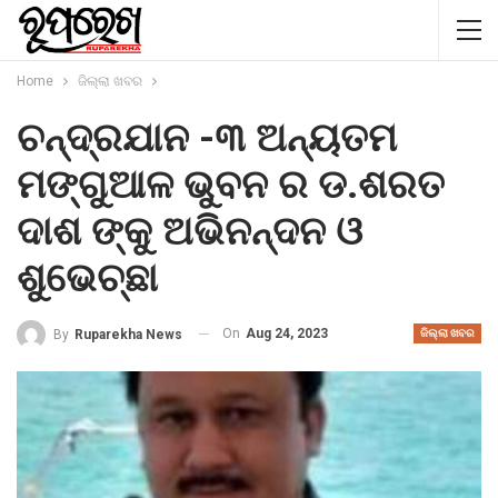
Home
ଜିଲ୍ଲା ଖବର
ଚନ୍ଦ୍ରଯାନ -୩ ଅନ୍ୟତମ
ମଙ୍ଗୁଆଳ ଭୁବନ ର ଡ.ଶରତ
ଦାଶ ଙ୍କୁ ଅଭିନନ୍ଦନ ଓ
ଶୁଭେଚ୍ଛା
On
Aug 24, 2023
By
Ruparekha News
ଜିଲ୍ଲା ଖବର