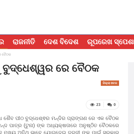
ବର
ରାଜନୀତି
ଦେଶ ବିଦେଶ
ରୂପରେଖ ସ୍ପେଶ
ରେ ବୈଠକ
ରୁ ବୁଦ୍ଧେଶ୍ୱର ରେ ବୈଠକ
ଜିଲ୍ଲା ଖବର
23
0
ଦ୍ଧ ଶୈବ ପୀଠ ବୁଦ୍ଧେଶ୍ଵର ମନ୍ଦିର ପ୍ରାଙ୍ଗଣ ରେ ଏକ ବୈଠକ
ନ୍ଦ ପାତ୍ର (ଟୁନା) ଙ୍କ ଅଧ୍ୟକ୍ଷତାରେ ଅନୁଷ୍ଠିତ ବୈଠକରେ
ସାହୁ ମୁଖ୍ୟ ଅତିଥି ଭାବେ ଯୋଗଦେଇ ଦରଜୀ ଙ୍କ ପାଇଁ ସରକାର