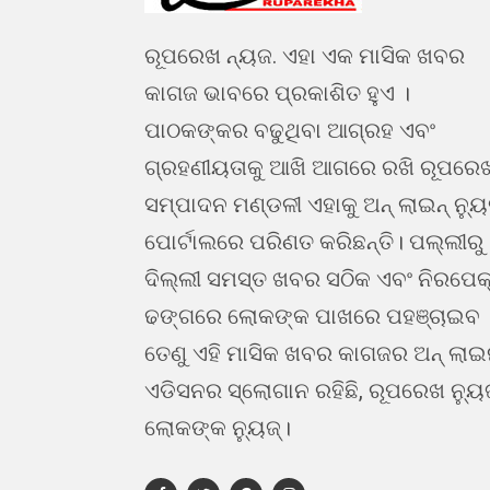
ରୂପରେଖ ନ୍ୟଜ. ଏହା ଏକ ମାସିକ ଖବର
କାଗଜ ଭାବରେ ପ୍ରକାଶିତ ହୁଏ ।
ପାଠକଙ୍କର ବଢୁଥିବା ଆଗ୍ରହ ଏବଂ
ଗ୍ରହଣୀୟତାକୁ ଆଖି ଆଗରେ ରଖି ରୂପରେ
ସମ୍ପାଦନ ମଣ୍ଡଳୀ ଏହାକୁ ଅନ୍ ଲାଇନ୍ ନ୍ୟ
ପୋର୍ଟାଲରେ ପରିଣତ କରିଛନ୍ତି। ପଲ୍ଲୀରୁ
ଦିଲ୍ଲୀ ସମସ୍ତ ଖବର ସଠିକ ଏବଂ ନିରପେକ
ଢଙ୍ଗରେ ଲୋକଙ୍କ ପାଖରେ ପହଞ୍ଚାଇବ 
ତେଣୁ ଏହି ମାସିକ ଖବର କାଗଜର ଅନ୍ ଲା
ଏଡିସନର ସ୍ଲୋଗାନ ରହିଛି, ରୂପରେଖ ନ୍ୟୁ
ଲୋକଙ୍କ ନ୍ୟୁଜ୍।