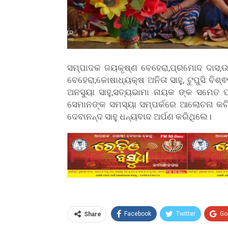
ସମ୍ପାଦକ ଜୟକୃଷ୍ଣ ବେହେରା,ପ୍ରମୋଦ ଦାସ,ଉପ ସ
ବେହେରା,କୋଷାଧ୍ୟକ୍ଷ ଅନିତା ସାହୁ, ଟୁପୁସି ବିଶ
ଅନସୁୟା ସାହୁ,ସତ୍ୟଭାମା ନାୟକ ଙ୍କ ସମେତ ପ
ସେମାନଙ୍କ ସମସ୍ୟା ସମ୍ପର୍କରେ ଆଲୋଚନା କରିଥ
ଦେବାନନ୍ଦ ସାହୁ ଧନ୍ୟବାଦ ଅର୍ପଣ କରିଥିଲେ।
-
Facebook
Twitter
Go
Share