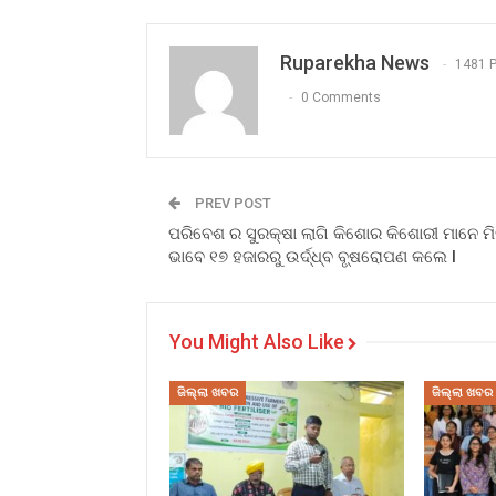
Ruparekha News
1481 
0 Comments
PREV POST
ପରିବେଶ ର ସୁରକ୍ଷା ଲାଗି କିଶୋର କିଶୋରୀ ମାନେ ମି
ଭାବେ ୧୭ ହଜାରରୁ ଉର୍ଦ୍ଧ୍ବ ବୃ୍ଷରୋପଣ କଲେ l
You Might Also Like
ଜିଲ୍ଲା ଖବର
ଜିଲ୍ଲା ଖବର