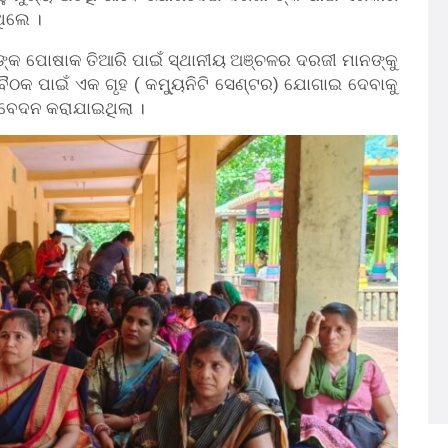
ଥିଲେ ।
ାଙ୍କ ପୋଷାକ ତିଆରି ପାଇଁ ସ୍ଥାନୀୟ ଅଞ୍ଚଳର ଦରଜୀ ମାନଙ୍କୁ
କ ପାଇଁ ଏକ ଗୃହ ( କମ୍ୟୁନିଟି ସେଣ୍ଟର) ଯୋଗାଇ ଦେବାକୁ
ିବେଦନ କରାଯାଇଥିଲା ।