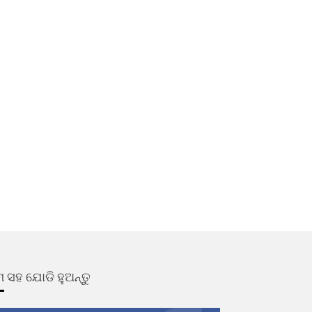
 ସହ ଯୋଡି ହୁଅନ୍ତୁ