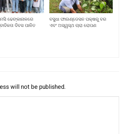
ି ଢେଙ୍କାନାଳରେ
ବସୁଧା ଫାଉଣ୍ଡେସନ ପକ୍ଷରୁ ବର
୍ବାଦିକତା ଦିବସ ପାଳିତ
ଏବଂ ଅସ୍ୱସ୍ଥ ଚାରା ରୋପଣ
ess will not be published.