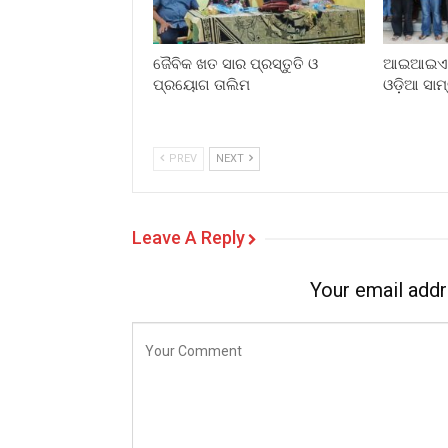
ଜୈବିକ ଖତ ସାର ପ୍ରସ୍ତୁତି ଓ
ଆଇଆଇଏମସ
ପ୍ରୟୋଗ ତାଲିମ
ଓଡ଼ିଆ ସାମ
PREV
NEXT
Leave A Reply
Your email addr