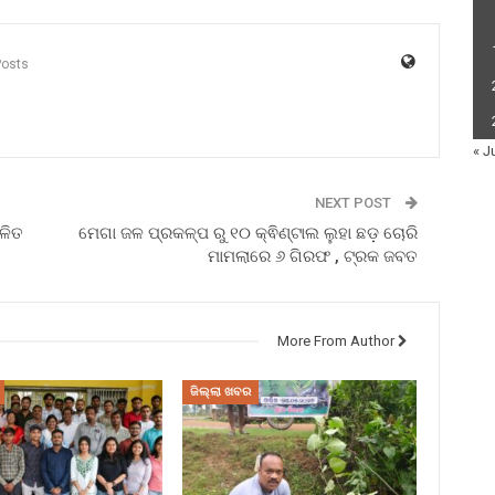
Posts
« J
NEXT POST
ଳିତ
ମେଗା ଜଳ ପ୍ରକଳ୍ପ ରୁ ୧୦ କ୍ଵିଣ୍ଟାଲ ଲୁହା ଛଡ଼ ଚୋରି
ମାମଲାରେ ୬ ଗିରଫ , ଟ୍ରକ ଜବତ
More From Author
ଜିଲ୍ଲା ଖବର