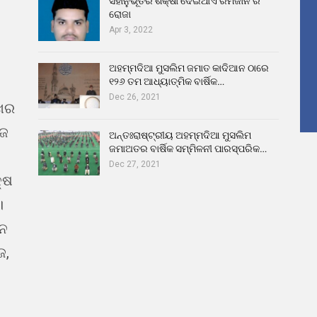
ସହାନୁଭୂତିର ଶିକ୍ଷା ଦେଇଥାଏ ରମଜାନ ର
ରୋଜା
Apr 3, 2022
ଅହମ୍ମଦିଆ ମୁସଲିମ ଜମାତ କାଦିଆନ ଠାରେ
୧୨୬ ତମ ଆଧ୍ୟାତ୍ମିକ ବାର୍ଷିକ…
Dec 26, 2021
ଖର
ୁଜ
ଅନ୍ତଃରାଷ୍ଟ୍ରୀୟ ଅହମ୍ମଦିଆ ମୁସଲିମ
ଜମାଅତର ବାର୍ଷିକ ସମ୍ମିଳନୀ ପାରସ୍ପରିକ…
Dec 27, 2021
୍ଷ
।
ଇନ
ଜ,