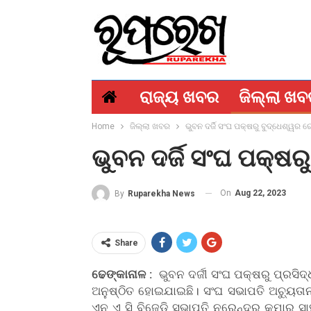
ରାଜ୍ୟ ଖବର
ଜିଲ୍ଲା ଖ
Home
ଜିଲ୍ଲା ଖବର
ଭୁବନ ଦର୍ଜି ସଂଘ ପକ୍ଷରୁ ବୁଦ୍ଧେଶ୍ୱର 
ଭୁବନ ଦର୍ଜି ସଂଘ ପକ୍ଷ
On
Aug 22, 2023
By
Ruparekha News
Share
ଢେଙ୍କାନାଳ :
ଭୁବନ ଦର୍ଜୀ ସଂଘ ପକ୍ଷରୁ ପ୍ରସି
ଅନୁଷ୍ଠିତ ହୋଇଯାଇଛି। ସଂଘ ସଭାପତି ଅଚ୍ୟୁତାନ
ଏନ ଏ ସି ବିଜେଡି ସଭାପତି ନରେନ୍ଦ୍ର କୁମାର 