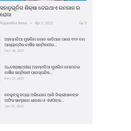
ସହାନୁଭୂତିର ଶିକ୍ଷା ଦେଇଥାଏ ରମଜାନ ର
ରୋଜା
Ruparekha News
Apr 3, 2022
0
ଅହମ୍ମଦିଆ ମୁସଲିମ ଜମାତ କାଦିଆନ ଠାରେ ୧୨୬ ତମ
ଆଧ୍ୟାତ୍ମିକ ବାର୍ଷିକ ସମ୍ମିଳନୀର…
Dec 26, 2021
ଅନ୍ତଃରାଷ୍ଟ୍ରୀୟ ଅହମ୍ମଦିଆ ମୁସଲିମ ଜମାଅତର
ବାର୍ଷିକ ସମ୍ମିଳନୀ ପାରସ୍ପରିକ…
Dec 27, 2021
ବୋହୁଙ୍କୁ ହତ୍ୟା ଅଭିଯୋଗ ଆଣି ଜିଲ୍ଲାପାଳଙ୍କ
ଅଫିସ ସାମ୍ନାରେ ଧାରଣା ଓ ଏସପିଙ୍କ…
Jan 25, 2022