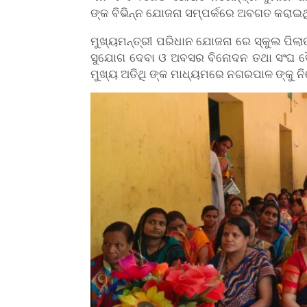
ଙ୍କ ବିଭିନ୍ନ ଯୋଜନା ସମ୍ପର୍କରେ ଅବଗତ କରାଇ
ମୁଖ୍ୟମନ୍ତ୍ରୀ ପରିଧାନ ଯୋଜନା ରେ ସ୍କୁଲ ପିଲ
ସୁଯୋଗ ଦେବା ଓ ଅବସର ବିନୋଦନ ତଥା ସଂଘ ବୈଠ
ମୁଖ୍ୟ ଅତିଥି ଙ୍କ ମାଧ୍ୟମରେ ନଗରପାଳ ଙ୍କୁ ନ