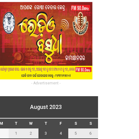
- Advertisement -
August 2023
M
T
W
T
F
S
S
1
2
3
4
5
6