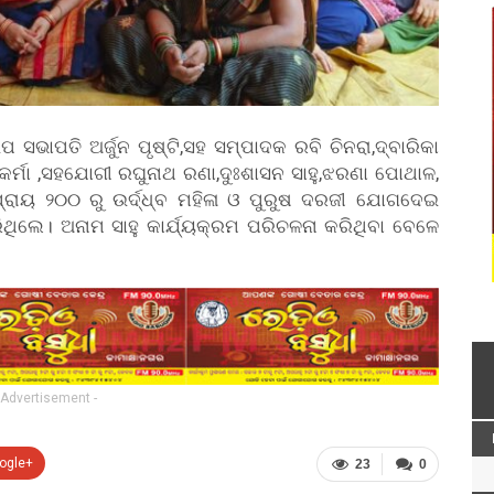
ଭାପତି ଅର୍ଜୁନ ପୃଷ୍ଟି,ସହ ସମ୍ପାଦକ ରବି ଚିନରା,ଦ୍ବାରିକା
୍ଵକର୍ମା ,ସହଯୋଗୀ ରଘୁନାଥ ରଣା,ଦୁଃଶାସନ ସାହୁ,ଝରଣା ପୋଥାଳ,
୍ରାୟ ୨୦୦ ରୁ ଉର୍ଦ୍ଧ୍ବ ମହିଳା ଓ ପୁରୁଷ ଦରଜୀ ଯୋଗଦେଇ
ିଲେ। ଅନାମ ସାହୁ କାର୍ଯ୍ୟକ୍ରମ ପରିଚଳନା କରିଥିବା ବେଳେ
 Advertisement -
ogle+
23
0