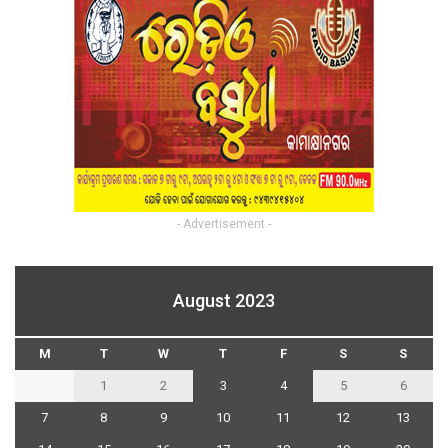
- Advertisement -
August 2023
M
T
W
T
F
S
S
1
2
3
4
5
6
7
8
9
10
11
12
13