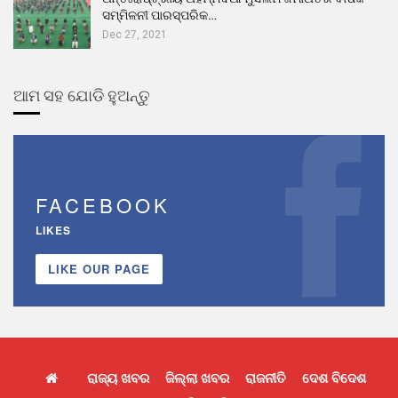
ସମ୍ମିଳନୀ ପାରସ୍ପରିକ…
Dec 27, 2021
ଆମ ସହ ଯୋଡି ହୁଅନ୍ତୁ
FACEBOOK
LIKES
LIKE OUR PAGE
ରାଜ୍ୟ ଖବର
ଜିଲ୍ଲା ଖବର
ରାଜନୀତି
ଦେଶ ବିଦେଶ