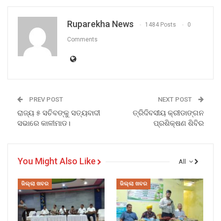
Ruparekha News
1484 Posts
0
Comments
PREV POST
NEXT POST
ରାଜ୍ୟ ୫ ସଚିବଙ୍କୁ ସତ୍ୟବାଦୀ
ତ୍ରିଦିବସୀୟ କ୍ରୀଡାଙ୍ଗନ
ସଭାରେ କାଳୀମାଡ।
ପ୍ରଶିକ୍ଷଣ ଶିବିର
You Might Also Like
All
ଜିଲ୍ଲା ଖବର
ଜିଲ୍ଲା ଖବର