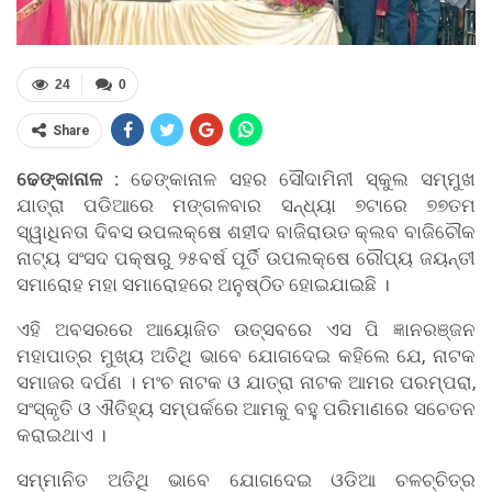
24
0
Share
ଢେଙ୍କାନାଳ :
ଢେଙ୍କାନାଳ ସହର ସୌଦାମିନୀ ସ୍କୁଲ ସମ୍ମୁଖ
ଯାତ୍ରା ପଡିଆରେ ମଙ୍ଗଳବାର ସନ୍ଧ୍ୟା ୭ଟାରେ ୭୭ତମ
ସ୍ୱାଧିନତା ଦିବସ ଉପଲକ୍ଷେ ଶହୀଦ ବାଜିରାଉତ କ୍ଲବ ବାଜିଚୌକ
ନାଟ୍ୟ ସଂସଦ ପକ୍ଷରୁ ୨୫ବର୍ଷ ପୂର୍ତି ଉପଲକ୍ଷେ ରୌପ୍ୟ ଜୟନ୍ତୀ
ସମାରୋହ ମହା ସମାରୋହରେ ଅନୁଷ୍ଠିତ ହୋଇଯାଇଛି ।
ଏହି ଅବସରରେ ଆୟୋଜିତ ଉତ୍ସବରେ ଏସ ପି ଜ୍ଞାନରଞ୍ଜନ
ମହାପାତ୍ର ମୁଖ୍ୟ ଅତିଥି ଭାବେ ଯୋଗଦେଇ କହିଲେ ଯେ, ନାଟକ
ସମାଜର ଦର୍ପଣ । ମଂଚ ନାଟକ ଓ ଯାତ୍ରା ନାଟକ ଆମର ପରମ୍ପରା,
ସଂସ୍କୃତି ଓ ଐତିହ୍ୟ ସମ୍ପର୍କରେ ଆମକୁ ବହୁ ପରିମାଣରେ ସଚେତନ
କରାଇଥାଏ ।
ସମ୍ମାନିତ ଅତିଥି ଭାବେ ଯୋଗଦେଇ ଓଡିଆ ଚଳଚ୍ଚିତ୍ର