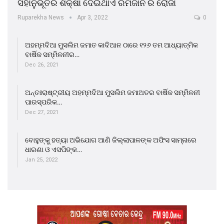
ସହାନୁଭୂତିର ଶିକ୍ଷା ଦେଇଥାଏ ରମଜାନ ର ରୋଜା
Ruparekha News
Apr 3, 2022
0
ଅହମ୍ମଦିଆ ମୁସଲିମ ଜମାତ କାଦିଆନ ଠାରେ ୧୨୬ ତମ ଆଧ୍ୟାତ୍ମିକ
ବାର୍ଷିକ ସମ୍ମିଳନୀର…
Dec 26, 2021
ଅନ୍ତଃରାଷ୍ଟ୍ରୀୟ ଅହମ୍ମଦିଆ ମୁସଲିମ ଜମାଅତର ବାର୍ଷିକ ସମ୍ମିଳନୀ
ପାରସ୍ପରିକ…
Dec 27, 2021
ବୋହୁଙ୍କୁ ହତ୍ୟା ଅଭିଯୋଗ ଆଣି ଜିଲ୍ଲାପାଳଙ୍କ ଅଫିସ ସାମ୍ନାରେ
ଧାରଣା ଓ ଏସପିଙ୍କ…
Jan 25, 2022