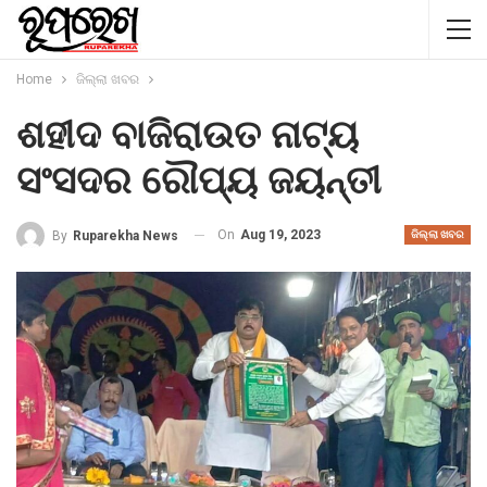
Home
ଜିଲ୍ଲା ଖବର
ଶହୀଦ ବାଜିରାଉତ ନାଟ୍ୟ
ସଂସଦର ରୌପ୍ୟ ଜୟନ୍ତୀ
On
Aug 19, 2023
By
Ruparekha News
ଜିଲ୍ଲା ଖବର