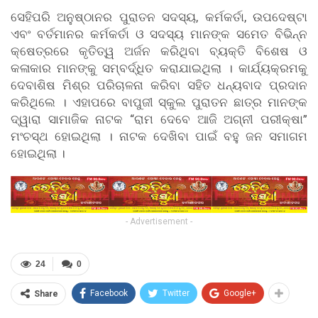
ସେହିପରି ଅନୁଷ୍ଠାନର ପୁରାତନ ସଦସ୍ୟ, କର୍ମକର୍ତା, ଉପଦେଷ୍ଟା
ଏବଂ ବର୍ତମାନର କର୍ମକର୍ତା ଓ ସଦସ୍ୟ ମାନଙ୍କ ସମେତ ବିଭିନ୍ନ
କ୍ଷେତ୍ରରେ କୃତିତ୍ୱ ଅର୍ଜନ କରିଥିବା ବ୍ୟକ୍ତି ବିଶେଷ ଓ
କଳାକାର ମାନଙ୍କୁ ସମ୍ବର୍ଦ୍ଧିତ କରାଯାଇଥିଲା । କାର୍ଯ୍ୟକ୍ରମକୁ
ଦେବାଶିଷ ମିଶ୍ର ପରିଚାଳନା କରିବା ସହିତ ଧନ୍ୟବାଦ ପ୍ରଦାନ
କରିଥିଲେ । ଏହାପରେ ବାପୁଜୀ ସ୍କୁଲ ପୁରାତନ ଛାତ୍ର ମାନଙ୍କ
ଦ୍ୱାରା ସାମାଜିକ ନାଟକ “ରାମ ଦେବେ ଆଜି ଅଗ୍ନୀ ପରୀକ୍ଷା”
ମଂଚସ୍ଥ ହୋଇଥିଲା । ନାଟକ ଦେଖିବା ପାଇଁ ବହୁ ଜନ ସମାଗମ
ହୋଇଥିଲା ।
- Advertisement -
24
0
Facebook
Twitter
Google+
Share