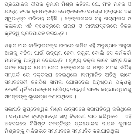
ପ୍ରଯୋଜକ ଦୀପକ କୁମାର ମିଶ୍ର କହିଲେ ଯେ, ମଂଚ ନାଟକ ଓ
ଯାତ୍ରା ନଟକ କ୍ଷେତ୍ରରେ ଢେଙ୍କାନାଳର ସମଗ୍ର ରାଜ୍ୟରେ ଏକ
ସ୍ୱତନ୍ତ୍ର ପରିଚୟ ରହିଛି । ଢେଙ୍କାନାଳର ବହୁ ନାଟ୍ୟକାର ଓ
କଳାକାର ଏହି କ୍ଷେତ୍ରରେ ରାଜ୍ୟ ଓ ଜାତୀୟସ୍ତରରେ ନିଜର
କୃତିତ୍ୱ ପ୍ରତିପାଦନ କରିଛନ୍ତି ।
ଶହୀଦ ବୀର ବାଜିରାଉତଙ୍କ ନାମରେ ନାମିତ ଏହି ଅନୁଷ୍ଠାନ ଆହୁରୀ
ଆଗକୁ ବଢିବା ପାଇଁ ଉଦ୍ୟମ ହେବା ଜରୁରୀ ବୋଲି ସେ କର୍ମକର୍ତା
ମାନଙ୍କୁ ଆହ୍ୱାନ ଦେଇଛନ୍ତି । ମୁଖ୍ୟ ବକ୍ତା ଭାବେ ସାମ୍ବାଦିକ
ରତନ ନାୟାର ଯୋଗ ଦେଇ ଢେଙ୍କାନାଳ ର ମଞ୍ଚ ନାଟକ ଐତିହ
ସମ୍ପର୍କ ରେ ବକ୍ତବ୍ୟ ଦେଇଥିଲେ Iସମ୍ମାନିତ ଅତିଥି ଭାବେ
ସମାଜସେବୀ ଜଗଦିଶ ସାମଲ ଯୋଗଦେଇ ଅନୁଷ୍ଠାନ ପକ୍ଷରୁ
୨୫ବର୍ଷ ପୂର୍ତି ଉପଲକ୍ଷେ ରୌପ୍ୟ ଜୟନ୍ତୀ ପାଳନ କରାଯାଉଥିବାରୁ
ସମସ୍ତଙ୍କୁ ଶୁଭେଚ୍ଛା ଜଣାଇଥିଲେ ।
ସଭାପତି ଗୁପ୍ତେଶ୍ୱର ମିଶ୍ର ଉତ୍ସବରେ ସଭାପତିତ୍ୱ କରିଥିଲେ
। ସମ୍ପାଦକ ବ୍ରହ୍ମାନନ୍ଦ ସାହୁ ବିବରଣୀ ପାଠ କରିଥିଲେ । ଏହି
ଅବସରରେ ବିଶିଷ୍ଟ ଚଳଚ୍ଚିତ୍ର ପ୍ରଯୋଜକ ଦୀପକ କୁମାର
ମିଶ୍ରଙ୍କୁ ବାଜିରାଉତ ସମ୍ମାନରେ ସମ୍ମାନିତ କରାଯାଇଥିଲା ।