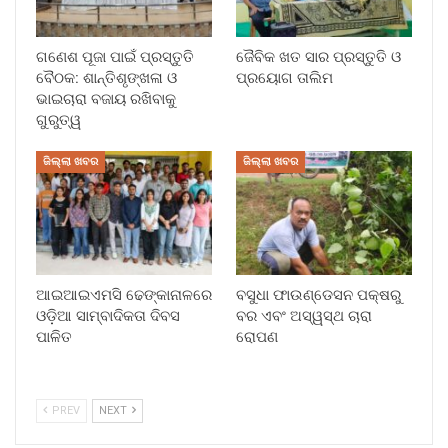
ଗଣେଶ ପୂଜା ପାଇଁ ପ୍ରସ୍ତୁତି
ଜୈବିକ ଖତ ସାର ପ୍ରସ୍ତୁତି ଓ
ବୈଠକ: ଶାନ୍ତିଶୃଙ୍ଖଳା ଓ
ପ୍ରୟୋଗ ତାଲିମ
ଭାଇଚାରା ବଜାୟ ରଖିବାକୁ
ଗୁରୁତ୍ୱ
ଜିଲ୍ଲା ଖବର
ଜିଲ୍ଲା ଖବର
ଆଇଆଇଏମସି ଢେଙ୍କାନାଳରେ
ବସୁଧା ଫାଉଣ୍ଡେସନ ପକ୍ଷରୁ
ଓଡ଼ିଆ ସାମ୍ବାଦିକତା ଦିବସ
ବର ଏବଂ ଅସ୍ୱସ୍ଥ ଚାରା
ପାଳିତ
ରୋପଣ
PREV
NEXT