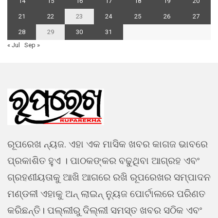
14
15
16
17
18
19
20
21
22
23
24
25
26
27
28
29
30
31
« Jul
Sep »
ରୂପରେଖ ନ୍ୟଜ. ଏହା ଏକ ମାସିକ ଖବର କାଗଜ ଭାବରେ
ପ୍ରକାଶିତ ହୁଏ । ପାଠକଙ୍କର ବଢୁଥିବା ଆଗ୍ରହ ଏବଂ
ଗ୍ରହଣୀୟତାକୁ ଆଖି ଆଗରେ ରଖି ରୂପରେଖର ସମ୍ପାଦନ
ମଣ୍ଡଳୀ ଏହାକୁ ଅନ୍ ଲାଇନ୍ ନ୍ୟୁଜ ପୋର୍ଟାଲରେ ପରିଣତ
କରିଛନ୍ତି। ପଲ୍ଲୀରୁ ଦିଲ୍ଲୀ ସମସ୍ତ ଖବର ସଠିକ ଏବଂ