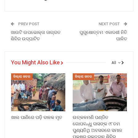
PREV POST
NEXT POST
ଖାଉଟି ଉପଭୋକ୍ତା ଜାଗ୍ରତ
ପୁରୁଷୋତ୍ତମ ଏକାଦଶୀ ନିତି
ଶିବିର ଉଦ୍ଘାଟିତ
ପାଳିତ
You Might Also Like
All
ଜିଲ୍ଲା ଖବର
ଜିଲ୍ଲା ଖବର
ଖାଲ ପାଣିରେ ପଡ଼ି ବାଳକ ମୃତ
ଉତ୍କଳମଣି ପଣ୍ଡିତ
ଗୋପବନ୍ଧୁ ଦାସଙ୍କ ୯୮ତମ
ପୁଣ୍ୟତିଥି ଅବସରରେ ସମାଜ
ପକ୍ଷରୁ ରକ୍ତଦାନ ଶିବିର