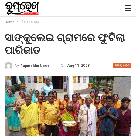
Home
ଜିଲ୍ଲା ଖବର
ସାଙ୍କୁଲେଇ ଗ୍ରାମରେ ଫୁଟିଲା
ପାରିଜାତ
On
Aug 11, 2023
By
Ruparekha News
ଜିଲ୍ଲା ଖବର