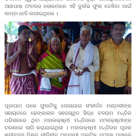
ଆଖପାଖ ଅଂଚଳର ଲୋକମାନେ ଏହି ଦୁର୍ଲଭ ଫୁଲ ଦେଖିବା ପାଇଁ
ଲମ୍ବା ଧାଡି ଲଗାଇଥିଲେ ।
ପୂଜାପାଠ ପରେ ଫୁଲଟିକୁ ତୋଳାଯାଇ ସଂକୀର୍ତନ ମଣ୍ଡଳୀଙ୍କ
ସହାୟତରେ ଢେଙ୍କାନାଳ ସହରସ୍ଥିତ ସିଦ୍ଧ ବଳରାମ ମନ୍ଦିର
ପରିସରରେ ଥିବା ମହାଲକ୍ଷ୍ମୀ ମନ୍ଦିରରେ ମା’ଲକ୍ଷ୍ମୀଙ୍କ
ଚରଣରେ ଲାଗି କରାଯାଇଥିଲା । ମହାଲକ୍ଷ୍ମୀ ମନ୍ଦିରର ପୂଜକ
ଶ୍ରୀବତ୍ସ ମିଶ୍ର ରୀତିନୀତ ଅନୁଯାୟୀ ପୁଲଟିକୁ ମା’ଙ୍କ ପାଖରେ