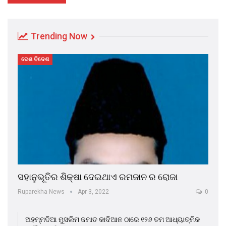
Trending Now
ଦେଶ ବିଦେଶ
ସହାନୁଭୂତିର ଶିକ୍ଷା ଦେଇଥାଏ ରମଜାନ ର ରୋଜା
Ruparekha News
Apr 3, 2022
0
ଅହମ୍ମଦିଆ ମୁସଲିମ ଜମାତ କାଦିଆନ ଠାରେ ୧୨୬ ତମ ଆଧ୍ୟାତ୍ମିକ