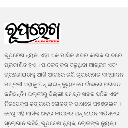
ରୂପରେଖ ନ୍ୟଜ. ଏହା ଏକ ମାସିକ ଖବର କାଗଜ ଭାବରେ
ପ୍ରକାଶିତ ହୁଏ । ପାଠକଙ୍କର ବଢୁଥିବା ଆଗ୍ରହ ଏବଂ
ଗ୍ରହଣୀୟତାକୁ ଆଖି ଆଗରେ ରଖି ରୂପରେଖର ସମ୍ପାଦନ
ମଣ୍ଡଳୀ ଏହାକୁ ଅନ୍ ଲାଇନ୍ ନ୍ୟୁଜ ପୋର୍ଟାଲରେ ପରିଣତ
କରିଛନ୍ତି। ପଲ୍ଲୀରୁ ଦିଲ୍ଲୀ ସମସ୍ତ ଖବର ସଠିକ ଏବଂ
ନିରପେକ୍ଷ ଢଙ୍ଗରେ ଲୋକଙ୍କ ପାଖରେ ପହଞ୍ଚାଇବ ।
ତେଣୁ ଏହି ମାସିକ ଖବର କାଗଜର ଅନ୍ ଲାଇନ ଏଡିସନର
ସ୍ଲୋଗାନ ରହିଛି, ରୂପରେଖ ନ୍ୟୁଜ, ଲୋକଙ୍କ ନ୍ୟୁଜ୍।