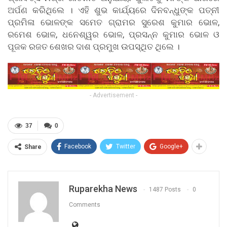
ଅର୍ପଣ କରିଥିଲେ । ଏହି ଶୁଭ କାର୍ଯ୍ୟରେ ଦିନବନ୍ଧୁଙ୍କ ପତ୍ନୀ
ପ୍ରମିଳା ଭୋଳଙ୍କ ସମେତ ଗ୍ରାମର ସୁରେଶ କୁମାର ଭୋଳ,
ରମେଶ ଭୋଳ, ଧନେଶ୍ୱର ଭୋଳ, ପ୍ରସନ୍ନ କୁମାର ଭୋଳ ଓ
ପୂଜକ ରଜତ ଶେଖର ଦାଶ ପ୍ରମୁଖ ଉପସ୍ଥିତ ଥିଲେ ।
- Advertisement -
37
0
Facebook
Twitter
Google+
Share
Ruparekha News
1487 Posts
0
Comments