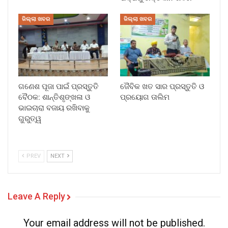
ଜିଲ୍ଲା ଖବର
ଜିଲ୍ଲା ଖବର
ଗଣେଶ ପୂଜା ପାଇଁ ପ୍ରସ୍ତୁତି
ଜୈବିକ ଖତ ସାର ପ୍ରସ୍ତୁତି ଓ
ବୈଠକ: ଶାନ୍ତିଶୃଙ୍ଖଳା ଓ
ପ୍ରୟୋଗ ତାଲିମ
ଭାଇଚାରା ବଜାୟ ରଖିବାକୁ
ଗୁରୁତ୍ୱ
PREV
NEXT
Leave A Reply
Your email address will not be published.