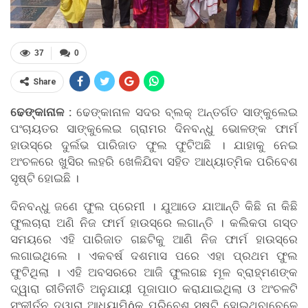
37
0
Share
ଢେଙ୍କାନାଳ :
ଢେଙ୍କାନାଳ ସଦର ବ୍ଲକ୍ ଅନ୍ତର୍ଗତ ସାଙ୍କୁଲେଇ
ପଂଚାୟତର ସାଙ୍କୁଲେଇ ଗ୍ରାମର ଦିନବନ୍ଧୁ ଭୋଳଙ୍କ ଫାର୍ମ
ହାଉସ୍ରେ ଦୁର୍ଲଭ ପାରିଜାତ ଫୁଲ ଫୁଟିଅଛି । ଯାହାକୁ ନେଇ
ଅଂଚଳରେ ଖୁସିର ଲହରି ଖେଳିଯିବା ସହିତ ଆଧ୍ୟାତ୍ମିକ ପରିବେଶ
ସୃଷ୍ଟି ହୋଇଛି ।
ଦିନବନ୍ଧୁ ଜଣେ ଫୁଲ ପ୍ରେମୀ । ଯୁଆଡେ ଯାଆନ୍ତି କିଛି ନା କିଛି
ଫୁଲଚାରା ଅଣି ନିଜ ଫାର୍ମ ହାଉସ୍ରେ ଲଗାନ୍ତି । କଲିକତା ଗସ୍ତ
ସମୟରେ ଏହି ପାରିଜାତ ଗଛଟିକୁ ଆଣି ନିଜ ଫାର୍ମ ହାଉସ୍ରେ
ଲଗାଇଥିଲେ । ଏକବର୍ଷ ଦଶମାସ ପରେ ଏହା ପ୍ରଥମ ଫୁଲ
ଫୁଟିଥିଲା । ଏହି ଅବସରରେ ଆଜି ଫୁଲଗଛ ମୂଳ ବ୍ରାହ୍ମଣଙ୍କ
ଦ୍ୱାରା ରୀତିନୀତି ଅନୁଯାୟୀ ପୂଜାପାଠ କରାଯାଇଥିଲା ଓ ଅଂଚଳଟି
ସଂକୀର୍ତନ ଦ୍ୱାରା ଆଧ୍ୟାମିôକ ପରିବେଶ ସୃଷ୍ଟି ହୋଇଥିବାବେଳେ