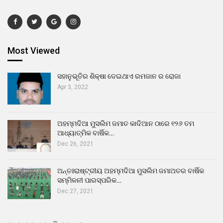
Most Viewed
ସହାନୁଭୂତିର ଶିକ୍ଷା ଦେଇଥାଏ ରମଜାନ ର ରୋଜା
Apr 3, 2022
ଅହମ୍ମଦିଆ ମୁସଲିମ ଜମାତ କାଦିଆନ ଠାରେ ୧୨୬ ତମ
ଆଧ୍ୟାତ୍ମିକ ବାର୍ଷିକ…
Dec 26, 2021
ଅନ୍ତଃରାଷ୍ଟ୍ରୀୟ ଅହମ୍ମଦିଆ ମୁସଲିମ ଜମାଅତର ବାର୍ଷିକ
ସମ୍ମିଳନୀ ପାରସ୍ପରିକ…
Dec 27, 2021