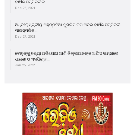
ବାର୍ଷିକ ସମ୍ମିଳନୀର…
Dec 26, 2021
ଅନ୍ତଃରାଷ୍ଟ୍ରୀୟ ଅହମ୍ମଦିଆ ମୁସଲିମ ଜମାଅତର ବାର୍ଷିକ ସମ୍ମିଳନୀ
ପାରସ୍ପରିକ…
Dec 27, 2021
ବୋହୁଙ୍କୁ ହତ୍ୟା ଅଭିଯୋଗ ଆଣି ଜିଲ୍ଲାପାଳଙ୍କ ଅଫିସ ସାମ୍ନାରେ
ଧାରଣା ଓ ଏସପିଙ୍କ…
Jan 25, 2022