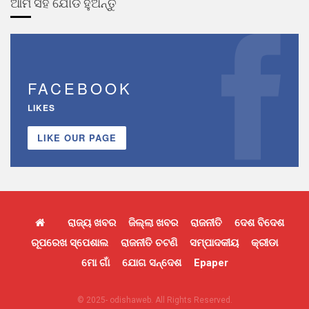
ଆମ ସହ ଯୋଡି ହୁଅନ୍ତୁ
FACEBOOK
LIKES
LIKE OUR PAGE
ରାଜ୍ୟ ଖବର
ଜିଲ୍ଲା ଖବର
ରାଜନୀତି
ଦେଶ ବିଦେଶ
ରୂପରେଖ ସ୍ପେଶାଲ
ରାଜନୀତି ଚଟଣି
ସମ୍ପାଦକୀୟ
କ୍ରୀଡା
ମୋ ଗାଁ
ଯୋଗ ସନ୍ଦେଶ
Epaper
© 2025- odishaweb. All Rights Reserved.