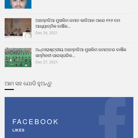
ଅହମ୍ମଦିଆ ମୁସଲିମ ଜମାତ କାଦିଆନ ଠାରେ ୧୨୬ ତମ
ଆଧ୍ୟାତ୍ମିକ ବାର୍ଷିକ…
Dec 26, 2021
ଅନ୍ତଃରାଷ୍ଟ୍ରୀୟ ଅହମ୍ମଦିଆ ମୁସଲିମ ଜମାଅତର ବାର୍ଷିକ
ସମ୍ମିଳନୀ ପାରସ୍ପରିକ…
Dec 27, 2021
ଆମ ସହ ଯୋଡି ହୁଅନ୍ତୁ
FACEBOOK
LIKES