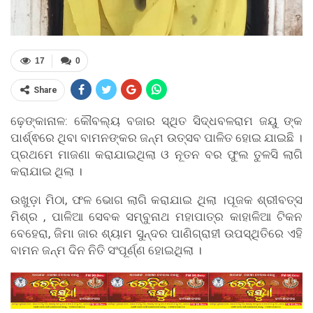
17
0
Share
ଢ଼େଙ୍କାନାଳ: କୌବଲ୍ୟ ବଜାର ସ୍ଥିତ ସିଦ୍ଧବଳରାମ ଜୟୁ ଙ୍କ
ପାର୍ଶ୍ଵରେ ଥିବା ବାମନଙ୍କର ଜନ୍ମ ଉତ୍ସବ ପାଳିତ ହୋଇ ଯାଇଛି ।
ପ୍ରଥମେ ମାଜଣା କରାଯାଇଥିଲା ଓ ନୂତନ ବର ଫୁଲ ତୁଳସି ଲାଗି
କରାଯାଇ ଥିଲା ।
ଉଖୁଡ଼ା ମିଠା, ଫଳ ଭୋଗ ଲାଗି କରାଯାଇ ଥିଲା ।ପୂଜକ ଶ୍ରୀବତ୍ସ
ମିଶ୍ର , ପାଳିଆ ସେବକ ସମ୍ବୁନାଥ ମହାପାତ୍ର କାହାଳିଆ ଟିକନ
ବେହେରା, ଜିମା ଜାର ଶ୍ୟାମ ସୁନ୍ଦର ପାଣିଗ୍ରାହୀ ଉପସ୍ଥିତିରେ ଏହି
ବାମନ ଜନ୍ମ ଦିନ ନିତି ସଂପୂର୍ଣ୍ଣ ହୋଇଥିଲା ।