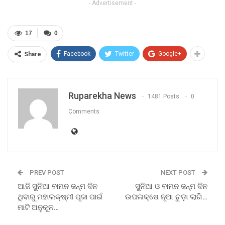
- Advertisement -
17
0
Facebook
Twitter
Google+
Share
Ruparekha News
1481 Posts
0
Comments
PREV POST
NEXT POST
ଆଜି ସୁନିଆ ବାମନ ଜନ୍ମ ଦିନ
ସୁନିଆ ଓ ବାମନ ଜନ୍ମ ଦିନ
ଥିବାରୁ ମହାଲକ୍ଷ୍ମୀ ପୂଜା ପାଇଁ
ଉପଲକ୍ଷେ ନୂଆ ଚୁଡ଼ା ଲାଗି…
ମାଟି ଅନୁକୂଳ…