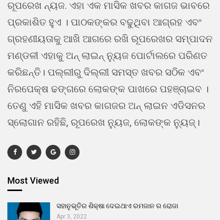
ରୂପରେଖ ନ୍ୟଜ. ଏହା ଏକ ମାସିକ ଖବର କାଗଜ ଭାବରେ
ପ୍ରକାଶିତ ହୁଏ । ପାଠକଙ୍କର ବଢୁଥିବା ଆଗ୍ରହ ଏବଂ
ଗ୍ରହଣୀୟତାକୁ ଆଖି ଆଗରେ ରଖି ରୂପରେଖର ସମ୍ପାଦନ
ମଣ୍ଡଳୀ ଏହାକୁ ଅନ୍ ଲାଇନ୍ ନ୍ୟୁଜ ପୋର୍ଟାଲରେ ପରିଣତ
କରିଛନ୍ତି। ପଲ୍ଲୀରୁ ଦିଲ୍ଲୀ ସମସ୍ତ ଖବର ସଠିକ ଏବଂ
ନିରପେକ୍ଷ ଢଙ୍ଗରେ ଲୋକଙ୍କ ପାଖରେ ପହଞ୍ଚାଇବ ।
ତେଣୁ ଏହି ମାସିକ ଖବର କାଗଜର ଅନ୍ ଲାଇନ ଏଡିସନର
ସ୍ଲୋଗାନ ରହିଛି, ରୂପରେଖ ନ୍ୟୁଜ, ଲୋକଙ୍କ ନ୍ୟୁଜ୍।
Most Viewed
ସହାନୁଭୂତିର ଶିକ୍ଷା ଦେଇଥାଏ ରମଜାନ ର ରୋଜା
Apr 3, 2022