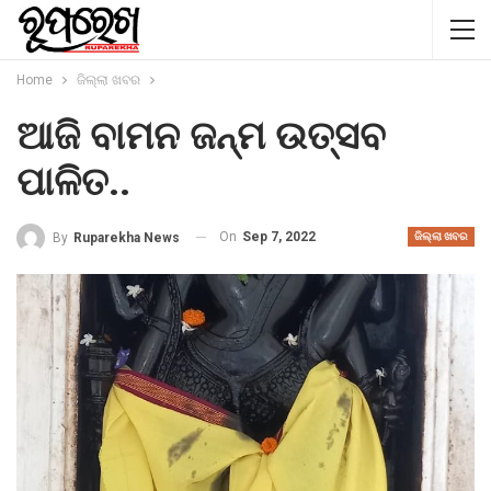
Home
ଜିଲ୍ଲା ଖବର
ଆଜି ବାମନ ଜନ୍ମ ଉତ୍ସବ
ପାଳିତ..
On
Sep 7, 2022
By
Ruparekha News
ଜିଲ୍ଲା ଖବର