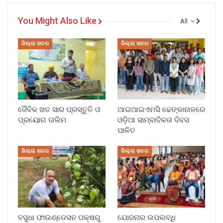
You Might Also Like
All
ଜିଲ୍ଲା ଖବର
ଜିଲ୍ଲା ଖବର
ଜୈବିକ ଖତ ସାର ପ୍ରସ୍ତୁତି ଓ
ଆଇଆଇଏମସି ଢେଙ୍କାନାଳରେ
ପ୍ରୟୋଗ ତାଲିମ
ଓଡ଼ିଆ ସାମ୍ବାଦିକତା ଦିବସ
ପାଳିତ
ଜିଲ୍ଲା ଖବର
ଜିଲ୍ଲା ଖବର
ବସୁଧା ଫାଉଣ୍ଡେସନ ପକ୍ଷରୁ
ଯୋଜନାର ଉପଲବ୍ଧି