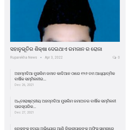
ସହାନୁଭୂତିର ଶିକ୍ଷା ଦେଇଥାଏ ରମଜାନ ର ରୋଜା
Ruparekha News
Apr 3, 2022
0
ଅହମ୍ମଦିଆ ମୁସଲିମ ଜମାତ କାଦିଆନ ଠାରେ ୧୨୬ ତମ ଆଧ୍ୟାତ୍ମିକ
ବାର୍ଷିକ ସମ୍ମିଳନୀର…
Dec 26, 2021
ଅନ୍ତଃରାଷ୍ଟ୍ରୀୟ ଅହମ୍ମଦିଆ ମୁସଲିମ ଜମାଅତର ବାର୍ଷିକ ସମ୍ମିଳନୀ
ପାରସ୍ପରିକ…
Dec 27, 2021
ବୋହୁଙ୍କୁ ହତ୍ୟା ଅଭିଯୋଗ ଆଣି ଜିଲ୍ଲାପାଳଙ୍କ ଅଫିସ ସାମ୍ନାରେ