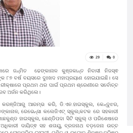
29
0
ରେ ଜନ୍ମିତ ଢେଙ୍କାନାଳ କୁଞ୍ଜକାନ୍ତ ନିବାସୀ ନିଜସ୍ଵ
ଙ୍କ ୮୭ ବର୍ଷ ବୟସରେ ଦୁଃଖଦ ମହାପ୍ରୟାଣ ହୋଇଯାଇଛି। ସେ
ିକ ପରୀକ୍ଷାରେ ପ୍ରଥମ ଥର ପାଇଁ ପ୍ରଥମ ଶ୍ରେଣୀରେ ସର୍ବୋଚ୍ଚ
ରବ ଅର୍ଜନ କରିଥିଲେ।
କରଞ୍ଜିଆରୁ ଆରମ୍ଭ କରି, ଡି.ଏନ.ହାଇସ୍କୁଲ, କେନ୍ଦୁଝର,
, ଢେଙ୍କାନାଳ, ରେଭେନ୍ସା କଲେଜିଏଟ୍ ସ୍କୁଲ,କଟକ ରେ ସହକାରୀ
କୁଣ୍ଡ ହାଇସ୍କୁଲ, ଛେଣ୍ଡିପଦା ସିଟି ସ୍କୁଲ୍ ଓ ପରିଶେଷରେ
 ଅଧିକାରୀ ଦାୟିତ୍ଵ ସହ ଶତାୟୁ, ବ୍ରଜନାଥ ବଡ଼ଜେନା ଉଚ୍ଚ
ବରେ ଲୋକପ୍ରିୟ ଇଂରାଜୀ, ଗଣିତ ଓ ଭୂଗୋଳ ଶିକ୍ଷକ,ବରିଷ୍ଠ