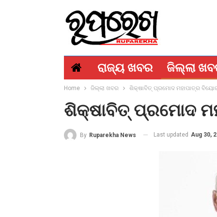
ରାଜ୍ୟ ଖବର
ଜିଲ୍ଲା ଖ
Home
ଜିଲ୍ଲା ଖବର
ଶିକ୍ଷାବିତ୍ ପ୍ରମୋଦ ମହାପାତ୍ର ବିୟୋ
ଶିକ୍ଷାବିତ୍ ପ୍ରମୋଦ 
Last updated
Aug 30, 
By
Ruparekha News