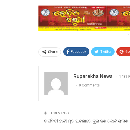
-
Facebook
Twitter
Go
Share
Ruparekha News
1481 
0 Comments
PREV POST
ଗର୍ଭବତୀ ହାତୀ ମୃତ ଘଟଣାରେ ଦୁଇ ଜଣ କୋର୍ଟ ଚାଲାଣ