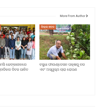
More From Author
ଜିଲ୍ଲା ଖବର
ି ଢେଙ୍କାନାଳରେ
ବସୁଧା ଫାଉଣ୍ଡେସନ ପକ୍ଷରୁ ବର
୍ବାଦିକତା ଦିବସ ପାଳିତ
ଏବଂ ଅସ୍ୱସ୍ଥ ଚାରା ରୋପଣ