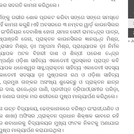
୍କର ସଦଗତି କାମନା କରିଥିଲେ।
ର୍ଗଙ୍କୁ ଗଭୀର ଶୋକ ପ୍ରକଟ କରିବା ସଙ୍ଗେ ସଙ୍ଗେ ସମସ୍ତେ
ହିଁ କାମନା କରୁଛି।ଏହି ଅବସରରେ ୩ ନମ୍ବର ୱାର୍ଡ଼ କାଉନସିଲର
ୀ ଇଂଜିନିୟର ଦେବାଶିଷ ହୋତା ,ସମାଜ ସେବୀ ରାମଚନ୍ଦ୍ର ପାତ୍ର,
ପାଞ୍ଜଳି ଜେନା, ପ୍ରାକ୍ତନ କାଉନସିଲର ଜ୍ଞାନଚାନ୍ଦ ମିଶ୍ର,
« J
ରାସାଦ ମିଶ୍ର, ଡ଼ଃ ଅନୁପମା ମିଶ୍ର, ପ୍ରାଧ୍ୟାପକ ଡ଼ଃ ନିର୍ମଳ
୍ରାଧ୍ୟାପକ ଅଟଳ ବିହାରୀ ଦାଶ ଓ ଶିଳ୍ପୀ ପରେଶ ଚନ୍ଦ୍ର
ପର୍ଣ୍ଣ ଓଡ଼ିଶା ସାହିତ୍ୟ ଏକାଡେମୀ ପୁରସ୍କାର ପ୍ରାପ୍ତ କବି
ାଧ୍ୟାପକ ଧନେଶ୍ୱର ସାହୁ,ପ୍ରାକ୍ତନ ସାହିତ୍ୟ ଏକାଡେମୀ ସଦସ୍ୟ
କାଡେମୀ ସଦସ୍ୟା ଡ଼ଃ ପୁଷ୍ପଲତା ରଥ ଓ ଓଡ଼ିଶା ସାହିତ୍ୟ
, ପ୍ରମୁଖ ତାଙ୍କର ଅସଂଖ୍ୟ ଶୁଭେଚ୍ଛୁ ଓ ପ୍ରାକ୍ତନ ଛାତ୍ର
ାସ, ରାଜେନ୍ଦ୍ର ପାଣି, ପ୍ରଦୀପ୍ତ ତ୍ରିପାଠୀ,ସମୀର ପରିଡ଼ା,
ା ଜଣାଇ ତାଙ୍କ ମର ଶରୀରରେ ପୁଷ୍ପ ମାଲ୍ୟାର୍ପଣ କରିଥିଲେ।
ନା ଉଚ୍ଚ ବିଦ୍ୟାଳୟ, ଢେଙ୍କାନାଳରେ ବରିଷ୍ଠ ଇଂରାଜୀ,ଗଣିତ ଓ
ଳକ ଶାଖା) ଅଫିସର ,ପ୍ରାକ୍ତନ ପ୍ରଧାନ ଶିକ୍ଷକ ଭାବରେ ରହି
୍କର ଶବାଧାରକୁ ବିଦ୍ୟାଳୟର ମୁଖ୍ୟ ଫାଟକ ନିକଟକୁ ଅଣାଯାଇ
ପୁଷ୍ପ ମାଲ୍ୟାର୍ପଣ କରାଯାଇଥିଲା।