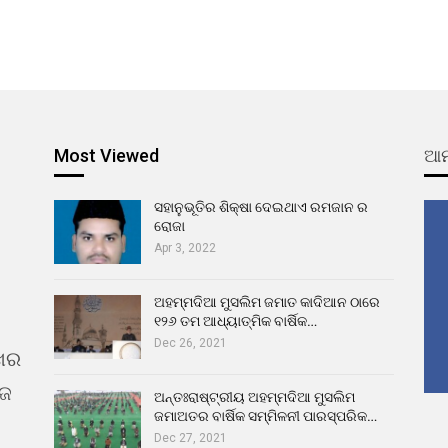
Most Viewed
ଆମ
ସହାନୁଭୂତିର ଶିକ୍ଷା ଦେଇଥାଏ ରମଜାନ ର
ରୋଜା
Apr 3, 2022
ଅହମ୍ମଦିଆ ମୁସଲିମ ଜମାତ କାଦିଆନ ଠାରେ
୧୨୬ ତମ ଆଧ୍ୟାତ୍ମିକ ବାର୍ଷିକ…
Dec 26, 2021
ଖର
ୁଜ
ଅନ୍ତଃରାଷ୍ଟ୍ରୀୟ ଅହମ୍ମଦିଆ ମୁସଲିମ
ଜମାଅତର ବାର୍ଷିକ ସମ୍ମିଳନୀ ପାରସ୍ପରିକ…
Dec 27, 2021