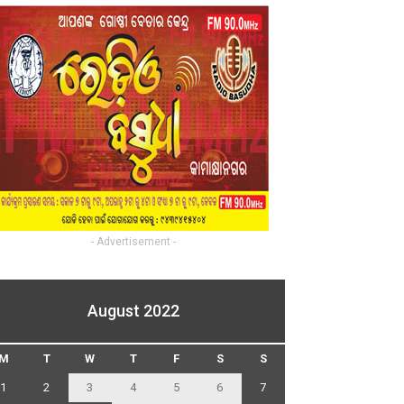
- Advertisement -
August 2022
M
T
W
T
F
S
S
1
2
3
4
5
6
7