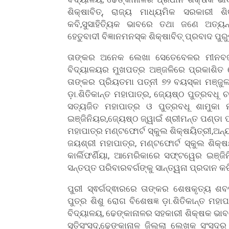
ଶିକ୍ଷାବିତ୍, ରାଜ୍ୟ ମାଧ୍ୟମିକ ସରକାରୀ 
କବି,ସୁସାହିତ୍ୟିକ ଭାବରେ ତଥା ଜଣେ ଅତ୍ୟନ୍
ହେତୁବାଦୀ ବିଜ୍ଞାନମନସ୍କ ଶିକ୍ଷାବିତ୍ ପ୍ରବାଦ ପ
ତାଙ୍କର ଅନେକ ଲେଖା ସେତେବେଳର ମୀନବଜାର
ବିଦ୍ୟାଳୟର ମୁଖପତ୍ର ଅଞ୍ଜଳିରେ ପ୍ରକାଶିତ 
ତାଙ୍କର ପ୍ରିୟତମା ପତ୍ନୀ ୭୨ ବୟସ୍କା ମଞ୍ଜୁଳ
ଡ଼ା.ଶିତିକାନ୍ତ ମହାପାତ୍ର, ଜ୍ୟେଷ୍ଠ ପୁତ୍ରବଧୂ ଚ
ସତ୍ୟଜିତ ମହାପାତ୍ର ଓ ପୁତ୍ରବଧୂ ଶାମୁକା 
ଇଞ୍ଜିନିୟର,ଜ୍ୟେଷ୍ଠ ଜ୍ୱାଇଁ ଶ୍ରୀମନ୍ତ ପଣ୍ଡା 
ମହାପାତ୍ର ମଣ୍ଟଫୋର୍ଟ ସ୍କୁଲ ଶିକ୍ଷୟିତ୍ରୀ,ଅନ
ଜୟଶ୍ରୀ ମହାପାତ୍ର, ମଣ୍ଟଫୋର୍ଟ ସ୍କୁଲ ଶିକ୍ଷ
କାର୍ଲିଫର୍ଣିୟା, ଆମେରିକାରେ ସଫ୍ଟୱେର ଇଞ୍ଜ
ସନ୍ତପ୍ତ ପରିବାରବର୍ଗଙ୍କୁ ସାନ୍ତ୍ୱନା ପ୍ରଦାନ କ
ପୁରୀ ସ୍ଵର୍ଗଦ୍ଵାରରେ ତାଙ୍କର ଶେଷକୃତ୍ୟ ଶବସ
ପୁତ୍ର ଶିଶୁ ରୋଗ ବିଶେଷଜ୍ଞ ଡ଼ା.ଶିତିକାନ୍ତ ମ
ବିଦ୍ୟାଳୟ, ଢେଙ୍କାନାଳର ସହକାରୀ ଶିକ୍ଷକ ଭାବର
ସୃତିସଂସଦ,ଢେଙ୍କାନାଳ ଜିଲ୍ଲା ଲେଖକ ସଂସଦ