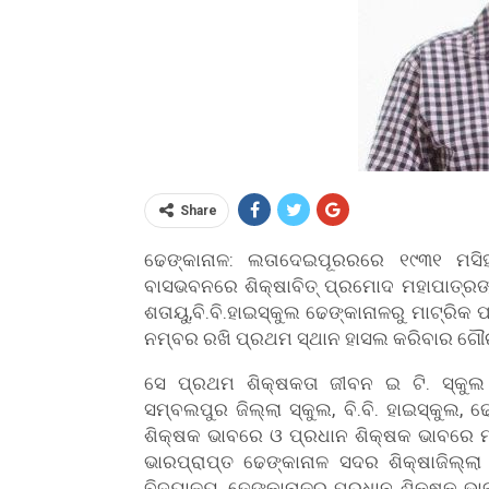
Share
ଢେଙ୍କାନାଳ: ଲତାଦେଇପୂରରରେ ୧୯୩୧ ମସିହା
ବାସଭବନରେ ଶିକ୍ଷାବିତ୍ ପ୍ରମୋଦ ମହାପାତ୍ର
ଶତାୟୁ,ବି.ବି.ହାଇସ୍କୁଲ ଢେଙ୍କାନାଳରୁ ମାଟ୍ର
ନମ୍ବର ରଖି ପ୍ରଥମ ସ୍ଥାନ ହାସଲ କରିବାର ଗୌ
ସେ ପ୍ରଥମ ଶିକ୍ଷକତା ଜୀବନ ଇ ଟି. ସ୍କୁଲ 
ସମ୍ବଲପୁର ଜିଲ୍ଲା ସ୍କୁଲ, ବି.ବି. ହାଇସ୍କୁଲ
ଶିକ୍ଷକ ଭାବରେ ଓ ପ୍ରଧାନ ଶିକ୍ଷକ ଭାବରେ ମାଛ
ଭାରପ୍ରାପ୍ତ ଢେଙ୍କାନାଳ ସଦର ଶିକ୍ଷାଜିଲ୍ଲା
ବିଦ୍ୟାଳୟ, ଢେଙ୍କାନାଳର ପ୍ରଧାନ ଶିକ୍ଷକ ଭା