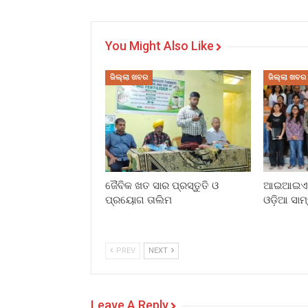
You Might Also Like
ଜିଲ୍ଲା ଖବର
ଜିଲ୍ଲା ଖବର
ଜୈବିକ ଖତ ସାର ପ୍ରସ୍ତୁତି ଓ
ଆଇଆଇଏମସ
ପ୍ରୟୋଗ ତାଲିମ
ଓଡ଼ିଆ ସାମ
PREV
NEXT
Leave A Reply