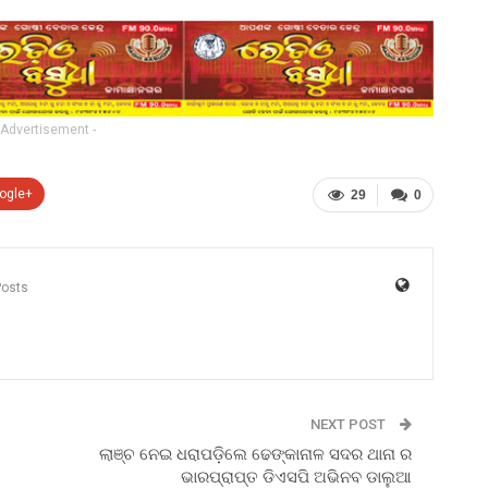
 Advertisement -
ogle+
29
0
Posts
NEXT POST
ଲାଞ୍ଚ ନେଇ ଧରାପଡ଼ିଲେ ଢେଙ୍କାନାଳ ସଦର ଥାନା ର
ଭାରପ୍ରାପ୍ତ ଡିଏସପି ଅଭିନବ ଡାଲୁଆ