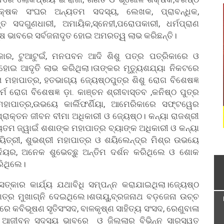
ଶିକ୍ଷକ ସଂଘର ଅନ୍ୟତମ ସଦସ୍ୟ, ଲେଖକ, ପ୍ରାବନ୍ଧିକ,
ତ ସଦଗୁଣଧାରୀ, ଅମାୟିକ,ସ୍ନେହୀ,ପରୋପକାରୀ, ଧର୍ମପ୍ରାଣ
ୁରୁଷ ଭାବରେ ସର୍ବଜନାଦୃତ ହୋଇ ଅମରତ୍ୱ ଲାଭ କରିଛନ୍ତି।
, ଟୁଆଟୁଇଁ, ମନପବନ ଆଦି ଶିଶୁ ପତ୍ର ପତ୍ରିକାରେ ଓ
ହୋଇ ଆଦୃତି ଲାଭ କରିଥିଲା।ତାଙ୍କର ମୃତ୍ୟୁଶଯ୍ୟା ନିକଟରେ
ା ମହାପାତ୍ର, ହତଭାଗ୍ୟ ଜ୍ୟେଷ୍ଠପୁତ୍ର ଶିଶୁ ରୋଗ ବିଶେଷଜ୍ଞ
ର୍ମ ରୋଗ ବିଶେଷଜ୍ଞ ଡ଼ା. କାଞ୍ଚନ ଶ୍ରୀବାସ୍ତବ ,କନିଷ୍ଠ ପୁତ୍ର
ମହାପାତ୍ର,ଉଭୟେ କାର୍ଲିଫର୍ଣିୟା, ଆମେରିକାରେ ସଫ୍ଟୱେର
ପ୍ରାକ୍ତନ ଜୀବନ ବୀମା ଅଧିକାରୀ ଓ ଜ୍ୟେଷ୍ଠ। କନ୍ୟା ରାଜଶ୍ରୀ
୍ୟତମ ଜ୍ୱାଇଁ ଶଶାଙ୍କ ମହାପାତ୍ର ବ୍ୟାଙ୍କ ଅଧିକାରୀ ଓ କନ୍ୟା
ୟିତ୍ରୀ, ଶୁଭଶ୍ରୀ ମହାପାତ୍ର ଓ ଶୟିଲେନ୍ଦ୍ର ମିଶ୍ର ଉଭୟେ
ିନିୟର, ଅନେକ ଶୁଭେଚ୍ଛୁ ଅନ୍ତିମ ଦର୍ଶନ କରିଥିଲେ ଓ ଶୋକ
ରିଥିଲେ।
ତ୍କାର କାର୍ଯ୍ୟ ଯଥାବିଧି ସମ୍ପନ୍ନ କରାଯାଇଥିଲା।ଜ୍ୟେଷ୍ଠ
ହାପାତ୍ର ମୁଖାଗ୍ନି ଦେଇଥିଲେ।ଶତାୟୁ,ବ୍ରଜନାଥ ବଡ଼ଜେନା ଉଚ୍ଚ
େ କବିଭୂଷଣ ସୃତିସଂସଦ, ବାଳକୃଷ୍ଣ ସାହିତ୍ୟ ସଂସଦ, ରେଣୁବାଳା
ର ଆଜୀବନ ସଦସ୍ୟ ଭାବରେ ଓ ଜିଲ୍ଲାର ବିଭିନ୍ନ ସାରସ୍ୱତ