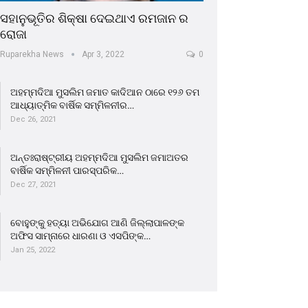
ସହାନୁଭୂତିର ଶିକ୍ଷା ଦେଇଥାଏ ରମଜାନ ର
ରୋଜା
Ruparekha News
Apr 3, 2022
0
ଅହମ୍ମଦିଆ ମୁସଲିମ ଜମାତ କାଦିଆନ ଠାରେ ୧୨୬ ତମ
ଆଧ୍ୟାତ୍ମିକ ବାର୍ଷିକ ସମ୍ମିଳନୀର…
Dec 26, 2021
ଅନ୍ତଃରାଷ୍ଟ୍ରୀୟ ଅହମ୍ମଦିଆ ମୁସଲିମ ଜମାଅତର
ବାର୍ଷିକ ସମ୍ମିଳନୀ ପାରସ୍ପରିକ…
Dec 27, 2021
ବୋହୁଙ୍କୁ ହତ୍ୟା ଅଭିଯୋଗ ଆଣି ଜିଲ୍ଲାପାଳଙ୍କ
ଅଫିସ ସାମ୍ନାରେ ଧାରଣା ଓ ଏସପିଙ୍କ…
Jan 25, 2022