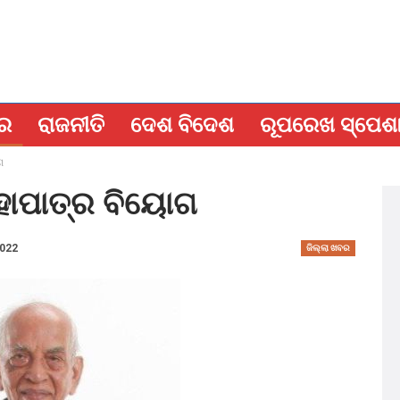
ବର
ରାଜନୀତି
ଦେଶ ବିଦେଶ
ରୂପରେଖ ସ୍ପେଶ
ଗ
ମହାପାତ୍ର ବିୟୋଗ
2022
ଜିଲ୍ଲା ଖବର