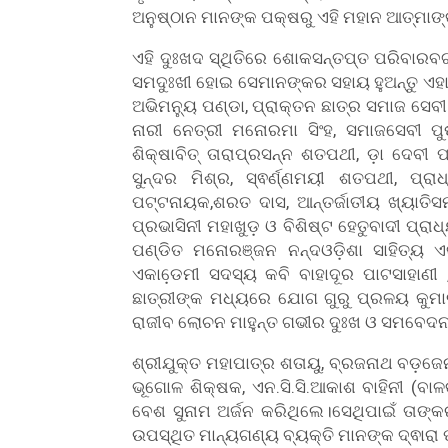
ଅନୁଷ୍ଠାନ ମାନଙ୍କ ପକ୍ଷରୁ ଏହି ମହାନ ଆତ୍ମାଙ
ଏହି ଦୁଃଖଦ ସ୍ଥିତିରେ ଶୋକସନ୍ତପ୍ତ ପରିବାରବ
ସମଦୁଃଖୀ ହୋଇ ସେମାନଙ୍କର ସହାୟ ହୁଅନ୍ତୁ ଏହା
ଅଭିମନ୍ୟୁ ପଣ୍ଡା, ପ୍ରାକ୍ତନ ଛାତ୍ର ସମାଜ ସେବ
ନାରୀ ନେତ୍ରୀ ମନୋରମା ସିଂହ, ସମାଜସେବୀ ପୁଷ୍
ଶିକ୍ଷାବିତ୍ ତାରାପ୍ରସନ୍ନ ଶତପଥୀ, ଡ଼ା ଦେବୀ ପ୍
ସୁନ୍ଦର ମିଶ୍ର, ସ୍ଵର୍ଣ୍ଣମୟୀ ଶତପଥୀ, ପ
ପଟ୍ଟନାୟକ,ଶରତ ଦାସ, ଆନ୍ତର୍ଜାତୀୟ ଖ୍ୟାତିସମ୍
ପ୍ରଭାସିନୀ ମହାଖୁଡ଼ ଓ ବିଶିଷ୍ଟ ହେତୁବାଦୀ ପ୍ର
ପଣ୍ଡିତ ମନୋରଞ୍ଜନ ନନ୍ଦଓଡ଼ିଶା ସାହିତ୍ୟ ଏ
ଏକାଡେ଼ମୀ ସଦସ୍ୟ କବି ବାହାଦୂର ପାଟସାହାଣୀ 
ଛାତ୍ରୀଙ୍କ ମଧ୍ୟରେ ଯୋଗ ଗୁରୁ ପ୍ରଳୟ କୁମାର ଦ
ରାଜୀବ ଲୋଚନ ମାହୁନ୍ତ ଗଭୀର ଦୁଃଖ ଓ ସମବେଦନ
ଶ୍ରୀଯୁକ୍ତ ମହାପାତ୍ର ଶତାୟୁ, ବ୍ରଜନାଥ ବଡ଼ଜେ
ଭୂଗୋଳ ଶିକ୍ଷକ, ଏନ.ସି.ସି.ଆକାଶ ବାହିନୀ (ବା
ବେଶ ସୁନାମ ଅର୍ଜନ କରିଥିଲେ।ସେଥିପାଇଁ ତାଙ
ଉପସ୍ଥିତ ମାନ୍ୟଗଣ୍ୟ ବ୍ୟକ୍ତି ମାନଙ୍କ ଦ୍ଵାରା 