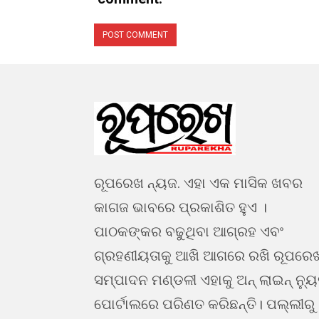
ରୂପରେଖ ନ୍ୟଜ. ଏହା ଏକ ମାସିକ ଖବର
କାଗଜ ଭାବରେ ପ୍ରକାଶିତ ହୁଏ ।
ପାଠକଙ୍କର ବଢୁଥିବା ଆଗ୍ରହ ଏବଂ
ଗ୍ରହଣୀୟତାକୁ ଆଖି ଆଗରେ ରଖି ରୂପରେ
ସମ୍ପାଦନ ମଣ୍ଡଳୀ ଏହାକୁ ଅନ୍ ଲାଇନ୍ ନ୍ୟ
ପୋର୍ଟାଲରେ ପରିଣତ କରିଛନ୍ତି। ପଲ୍ଲୀରୁ