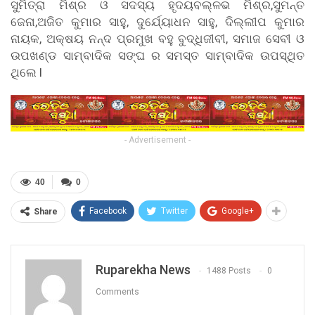
ସୁମିତ୍ରା ମିଶ୍ର ଓ ସଦସ୍ୟ ହୃଦୟବଲ୍ଳଭ ମିଶ୍ର,ସୁମନ୍ତ
ଜେନା,ଅଜିତ କୁମାର ସାହୁ, ଦୁର୍ଯ୍ୟୋଧନ ସାହୁ, ଦିଲ୍ଲୀପ କୁମାର
ନାୟକ, ଅକ୍ଷୟ ନନ୍ଦ ପ୍ରମୁଖ ବହୁ ବୁଦ୍ଧିଜୀବୀ, ସମାଜ ସେବୀ ଓ
ଉପଖଣ୍ଡ ସାମ୍ବାଦିକ ସଙ୍ଘ ର ସମସ୍ତ ସାମ୍ବାଦିକ ଉପସ୍ଥିତ
ଥିଲେ l
- Advertisement -
40
0
Facebook
Twitter
Google+
Share
Ruparekha News
1488 Posts
0
Comments