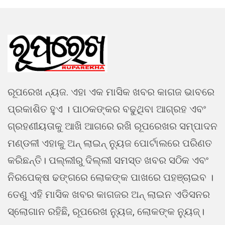
ରୂପରେଖ ନ୍ୟଜ. ଏହା ଏକ ମାସିକ ଖବର କାଗଜ ଭାବରେ
ପ୍ରକାଶିତ ହୁଏ । ପାଠକଙ୍କର ବଢୁଥିବା ଆଗ୍ରହ ଏବଂ
ଗ୍ରହଣୀୟତାକୁ ଆଖି ଆଗରେ ରଖି ରୂପରେଖର ସମ୍ପାଦନ
ମଣ୍ଡଳୀ ଏହାକୁ ଅନ୍ ଲାଇନ୍ ନ୍ୟୁଜ ପୋର୍ଟାଲରେ ପରିଣତ
କରିଛନ୍ତି। ପଲ୍ଲୀରୁ ଦିଲ୍ଲୀ ସମସ୍ତ ଖବର ସଠିକ ଏବଂ
ନିରପେକ୍ଷ ଢଙ୍ଗରେ ଲୋକଙ୍କ ପାଖରେ ପହଞ୍ଚାଇବ ।
ତେଣୁ ଏହି ମାସିକ ଖବର କାଗଜର ଅନ୍ ଲାଇନ ଏଡିସନର
ସ୍ଲୋଗାନ ରହିଛି, ରୂପରେଖ ନ୍ୟୁଜ, ଲୋକଙ୍କ ନ୍ୟୁଜ୍।