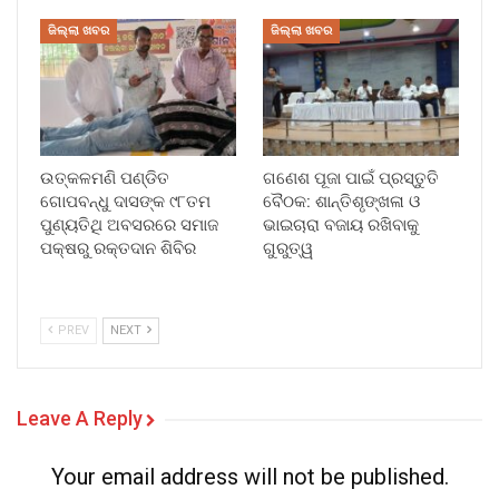
ଜିଲ୍ଲା ଖବର
ଜିଲ୍ଲା ଖବର
ଉତ୍କଳମଣି ପଣ୍ଡିତ
ଗଣେଶ ପୂଜା ପାଇଁ ପ୍ରସ୍ତୁତି
ଗୋପବନ୍ଧୁ ଦାସଙ୍କ ୯୮ତମ
ବୈଠକ: ଶାନ୍ତିଶୃଙ୍ଖଳା ଓ
ପୁଣ୍ୟତିଥି ଅବସରରେ ସମାଜ
ଭାଇଚାରା ବଜାୟ ରଖିବାକୁ
ପକ୍ଷରୁ ରକ୍ତଦାନ ଶିବିର
ଗୁରୁତ୍ୱ
PREV
NEXT
Leave A Reply
Your email address will not be published.