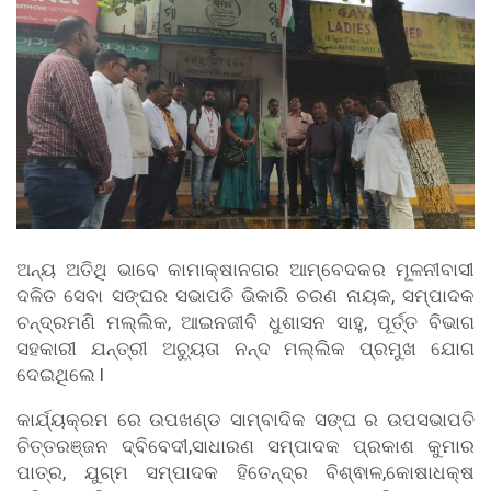
ଅନ୍ୟ ଅତିଥି ଭାବେ କାମାକ୍ଷାନଗର ଆମ୍ବେଦକର ମୂଳନୀବାସୀ
ଦଳିତ ସେବା ସଙ୍ଘର ସଭାପତି ଭିକାରି ଚରଣ ନାୟକ, ସମ୍ପାଦକ
ଚନ୍ଦ୍ରମଣି ମଲ୍ଲିକ, ଆଇନଜୀବି ଧୁଶାସନ ସାହୁ, ପୂର୍ତ୍ତ ବିଭାଗ
ସହକାରୀ ଯନ୍ତ୍ରୀ ଅଚ୍ୟୁତା ନନ୍ଦ ମଲ୍ଲିକ ପ୍ରମୁଖ ଯୋଗ
ଦେଇଥିଲେ l
କାର୍ଯ୍ୟକ୍ରମ ରେ ଉପଖଣ୍ଡ ସାମ୍ବାଦିକ ସଙ୍ଘ ର ଉପସଭାପତି
ଚିତ୍ତରଞ୍ଜନ ଦ୍ବିବେଦୀ,ସାଧାରଣ ସମ୍ପାଦକ ପ୍ରକାଶ କୁମାର
ପାତ୍ର, ଯୁଗ୍ମ ସମ୍ପାଦକ ହିତେନ୍ଦ୍ର ବିଶ୍ଵାଳ,କୋଷାଧକ୍ଷ