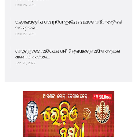
Dec 26, 2021
ଅନ୍ତଃରାଷ୍ଟ୍ରୀୟ ଅହମ୍ମଦିଆ ମୁସଲିମ ଜମାଅତର ବାର୍ଷିକ ସମ୍ମିଳନୀ
ପାରସ୍ପରିକ…
Dec 27, 2021
ବୋହୁଙ୍କୁ ହତ୍ୟା ଅଭିଯୋଗ ଆଣି ଜିଲ୍ଲାପାଳଙ୍କ ଅଫିସ ସାମ୍ନାରେ
ଧାରଣା ଓ ଏସପିଙ୍କ…
Jan 25, 2022