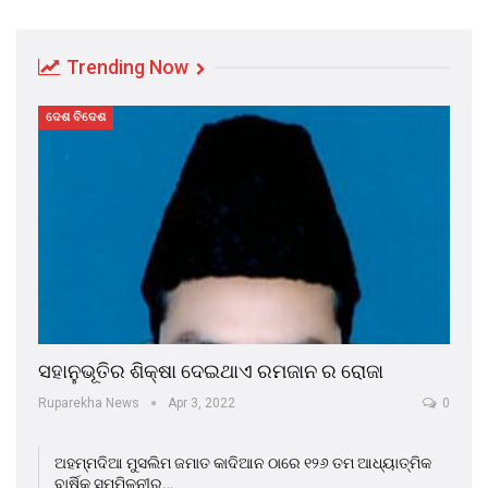
Trending Now
ଦେଶ ବିଦେଶ
ସହାନୁଭୂତିର ଶିକ୍ଷା ଦେଇଥାଏ ରମଜାନ ର ରୋଜା
Ruparekha News
Apr 3, 2022
0
ଅହମ୍ମଦିଆ ମୁସଲିମ ଜମାତ କାଦିଆନ ଠାରେ ୧୨୬ ତମ ଆଧ୍ୟାତ୍ମିକ
ବାର୍ଷିକ ସମ୍ମିଳନୀର…