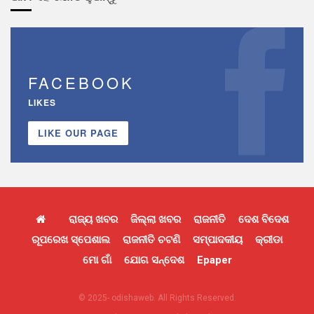
FACEBOOK
LIKES
LIKE OUR PAGE
ରାଜ୍ୟ ଖବର
ଜିଲ୍ଲା ଖବର
ରାଜନୀତି
ଦେଶ ବିଦେଶ
ରୂପରେଖ ସ୍ପେଶାଲ
ରାଜନୀତି ଚଟଣି
ସମ୍ପାଦକୀୟ
କ୍ରୀଡା
ମୋ ଗାଁ
ଯୋଗ ସନ୍ଦେଶ
Epaper
© 2025- odishaweb. All Rights Reserved.