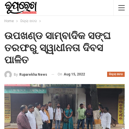
Home
ଜିଲ୍ଲା ଖବର
ଉପଖଣ୍ଡ ସାମ୍ବାଦିକ ସଙ୍ଘ
ତରଫରୁ ସ୍ୱାଧୀନତା ଦିବସ
ପାଳିତ
On
Aug 15, 2022
By
Ruparekha News
ଜିଲ୍ଲା ଖବର