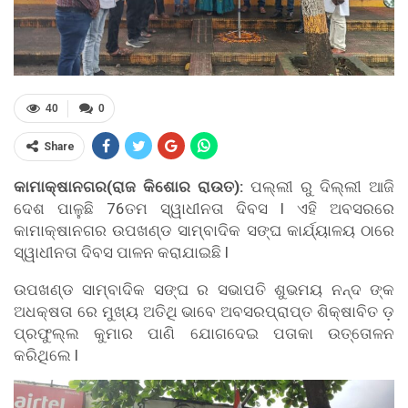
40
0
Share
କାମାକ୍ଷାନଗର(ରାଜ କିଶୋର ରାଉତ):
ପଲ୍ଲୀ ରୁ ଦିଲ୍ଲୀ ଆଜି
ଦେଶ ପାଳୁଛି 76ତମ ସ୍ୱାଧୀନତା ଦିବସ l ଏହି ଅବସରରେ
କାମାକ୍ଷାନଗର ଉପଖଣ୍ଡ ସାମ୍ବାଦିକ ସଙ୍ଘ କାର୍ଯ୍ୟାଳୟ ଠାରେ
ସ୍ୱାଧୀନତା ଦିବସ ପାଳନ କରାଯାଇଛି l
ଉପଖଣ୍ଡ ସାମ୍ବାଦିକ ସଙ୍ଘ ର ସଭାପତି ଶୁଭମୟ ନନ୍ଦ ଙ୍କ
ଅଧକ୍ଷତା ରେ ମୁଖ୍ୟ ଅତିଥି ଭାବେ ଅବସରପ୍ରାପ୍ତ ଶିକ୍ଷାବିତ ଡ଼
ପ୍ରଫୁଲ୍ଲ କୁମାର ପାଣି ଯୋଗଦେଇ ପତାକା ଉତ୍ତୋଳନ
କରିଥିଲେ l