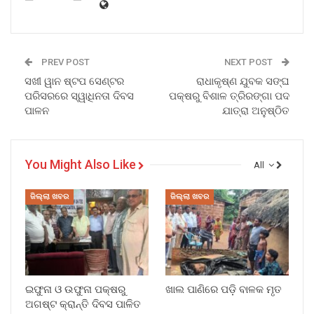
PREV POST
NEXT POST
ସଖୀ ୱାନ ଷ୍ଟପ ସେଣ୍ଟର
ରାଧାକୃଷ୍ଣ ଯୁବକ ସଙ୍ଘ
ପରିସରରେ ସ୍ୱାଧିନତା ଦିବସ
ପକ୍ଷରୁ ବିଶାଳ ତ୍ରିରଙ୍ଗା ପଦ
ପାଳନ
ଯାତ୍ରା ଅନୁଷ୍ଠିତ
You Might Also Like
All
ଜିଲ୍ଲା ଖବର
ଜିଲ୍ଲା ଖବର
ଇଫୁନା ଓ ଉଫୁନା ପକ୍ଷରୁ
ଖାଲ ପାଣିରେ ପଡ଼ି ବାଳକ ମୃତ
ଅଗଷ୍ଟ କ୍ରାନ୍ତି ଦିବସ ପାଳିତ