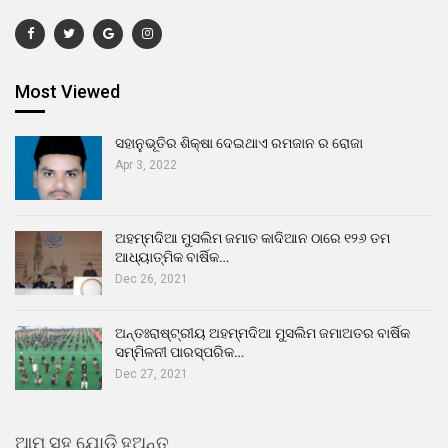
Most Viewed
ସହାନୁଭୂତିର ଶିକ୍ଷା ଦେଇଥାଏ ରମଜାନ ର ରୋଜା
Apr 3, 2022
ଅହମ୍ମଦିଆ ମୁସଲିମ ଜମାତ କାଦିଆନ ଠାରେ ୧୨୬ ତମ
ଆଧ୍ୟାତ୍ମିକ ବାର୍ଷିକ…
Dec 26, 2021
ଅନ୍ତଃରାଷ୍ଟ୍ରୀୟ ଅହମ୍ମଦିଆ ମୁସଲିମ ଜମାଅତର ବାର୍ଷିକ
ସମ୍ମିଳନୀ ପାରସ୍ପରିକ…
Dec 27, 2021
ଆମ ସହ ଯୋଡି ହୁଅନ୍ତୁ