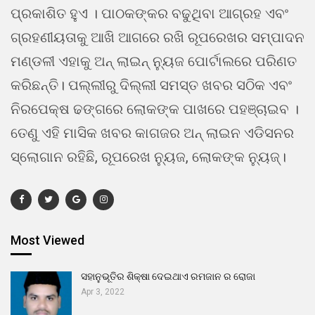
ପ୍ରକାଶିତ ହୁଏ । ପାଠକଙ୍କର ବଢୁଥିବା ଆଗ୍ରହ ଏବଂ
ଗ୍ରହଣୀୟତାକୁ ଆଖି ଆଗରେ ରଖି ରୂପରେଖର ସମ୍ପାଦନ
ମଣ୍ଡଳୀ ଏହାକୁ ଅନ୍ ଲାଇନ୍ ନ୍ୟୁଜ ପୋର୍ଟାଲରେ ପରିଣତ
କରିଛନ୍ତି। ପଲ୍ଲୀରୁ ଦିଲ୍ଲୀ ସମସ୍ତ ଖବର ସଠିକ ଏବଂ
ନିରପେକ୍ଷ ଢଙ୍ଗରେ ଲୋକଙ୍କ ପାଖରେ ପହଞ୍ଚାଇବ ।
ତେଣୁ ଏହି ମାସିକ ଖବର କାଗଜର ଅନ୍ ଲାଇନ ଏଡିସନର
ସ୍ଲୋଗାନ ରହିଛି, ରୂପରେଖ ନ୍ୟୁଜ, ଲୋକଙ୍କ ନ୍ୟୁଜ୍।
Most Viewed
ସହାନୁଭୂତିର ଶିକ୍ଷା ଦେଇଥାଏ ରମଜାନ ର ରୋଜା
Apr 3, 2022