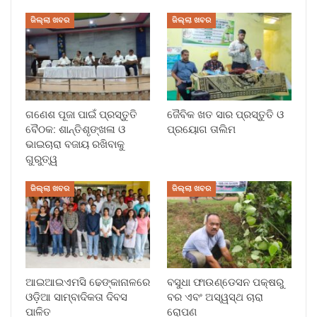
ଜିଲ୍ଲା ଖବର
ଜିଲ୍ଲା ଖବର
ଗଣେଶ ପୂଜା ପାଇଁ ପ୍ରସ୍ତୁତି
ଜୈବିକ ଖତ ସାର ପ୍ରସ୍ତୁତି ଓ
ବୈଠକ: ଶାନ୍ତିଶୃଙ୍ଖଳା ଓ
ପ୍ରୟୋଗ ତାଲିମ
ଭାଇଚାରା ବଜାୟ ରଖିବାକୁ
ଗୁରୁତ୍ୱ
ଜିଲ୍ଲା ଖବର
ଜିଲ୍ଲା ଖବର
ଆଇଆଇଏମସି ଢେଙ୍କାନାଳରେ
ବସୁଧା ଫାଉଣ୍ଡେସନ ପକ୍ଷରୁ
ଓଡ଼ିଆ ସାମ୍ବାଦିକତା ଦିବସ
ବର ଏବଂ ଅସ୍ୱସ୍ଥ ଚାରା
ପାଳିତ
ରୋପଣ