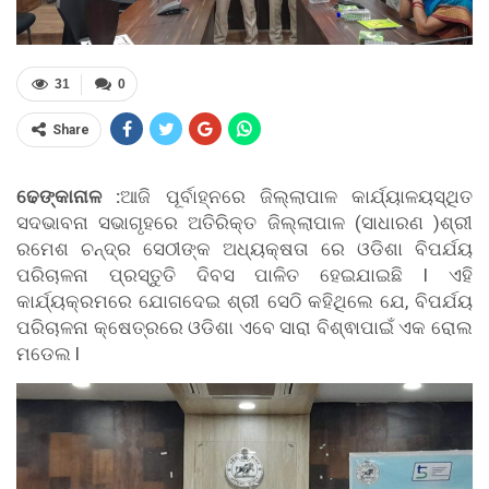
31
0
Share
ଢେଙ୍କାନାଳ :
ଆଜି ପୂର୍ବାହ୍ନରେ ଜିଲ୍ଲାପାଳ କାର୍ଯ୍ୟାଳୟସ୍ଥିତ
ସଦଭାବନା ସଭାଗୃହରେ ଅତିରିକ୍ତ ଜିଲ୍ଲାପାଳ (ସାଧାରଣ )ଶ୍ରୀ
ରମେଶ ଚନ୍ଦ୍ର ସେଠୀଙ୍କ ଅଧ୍ୟକ୍ଷତା ରେ ଓଡିଶା ବିପର୍ଯୟ
ପରିଚାଳନା ପ୍ରସ୍ତୁତି ଦିବସ ପାଳିତ ହେଇଯାଇଛି l ଏହି
କାର୍ଯ୍ୟକ୍ରମରେ ଯୋଗଦେଇ ଶ୍ରୀ ସେଠି କହିଥିଲେ ଯେ, ବିପର୍ଯୟ
ପରିଚାଳନା କ୍ଷେତ୍ରରେ ଓଡିଶା ଏବେ ସାରା ବିଶ୍ଵାପାଇଁ ଏକ ରୋଲ
ମଡେଲ l