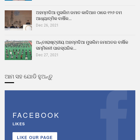
ଅହମ୍ମଦିଆ ମୁସଲିମ ଜମାତ କାଦିଆନ ଠାରେ ୧୨୬ ତମ
ଆଧ୍ୟାତ୍ମିକ ବାର୍ଷିକ…
Dec 26, 2021
ଅନ୍ତଃରାଷ୍ଟ୍ରୀୟ ଅହମ୍ମଦିଆ ମୁସଲିମ ଜମାଅତର ବାର୍ଷିକ
ସମ୍ମିଳନୀ ପାରସ୍ପରିକ…
Dec 27, 2021
ଆମ ସହ ଯୋଡି ହୁଅନ୍ତୁ
FACEBOOK
LIKES
LIKE OUR PAGE