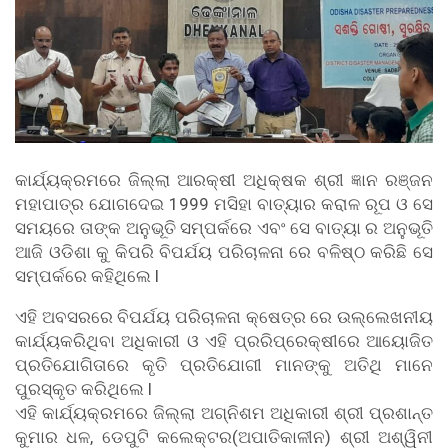
କାର୍ଯ୍ୟକ୍ରମରେ ଜିଲ୍ଲା ଆରକ୍ଷୀ ଅଧିକ୍ଷକ ଶ୍ରୀ ଜ୍ଞାନ ରଞ୍ଜନ
ମହାପାତ୍ର ଯୋଗଦେଇ 1999 ମସିହା ବାତ୍ୟାର କରାଳ ରୂପ ଓ ସେ
ସମୟରେ ତାଙ୍କ ଅନୁଭୂତି ସମ୍ପର୍କରେ ଏବଂ ସେ ବାତ୍ୟା ର ଅନୁଭୂତି
ଆଜି ଓଡିଶା କୁ କିପରି ବିପର୍ଯୟ ପରିଚାଳନା ରେ ବଳିଷ୍ଠ କରିଛି ସେ
ସମ୍ପର୍କରେ କହିଥିଲେ l
ଏହି ଅବସରରେ ବିପର୍ଯୟ ପରିଚାଳନା କ୍ଷେତ୍ର ରେ ଉଲ୍ଲେଖନୀୟ
କାର୍ଯ୍ୟକରିଥିବା ଅଧିକାରୀ ଓ ଏହି ପ୍ରରିପ୍ରେକ୍ଷୀରେ ଆୟୋଜିତ
ପ୍ରତିଯୋଗିତାରେ କୃତି ପ୍ରତିଯୋଗୀ ମାନଙ୍କୁ ଅତିଥି ମାନେ
ପୁରସ୍କୃତ କରିଥିଲେ l
ଏହି କାର୍ଯ୍ୟକ୍ରମରେ ଜିଲ୍ଲା ଅଗ୍ନିଶମ ଅଧିକାରୀ ଶ୍ରୀ ପ୍ରଶାନ୍ତ
କୁମାର ଧଳ, ଡେପୁଟି କଲେକ୍ଟର(ଅପାତିକାଳୀନ) ଶ୍ରୀ ଅଶ୍ୱିନୀ