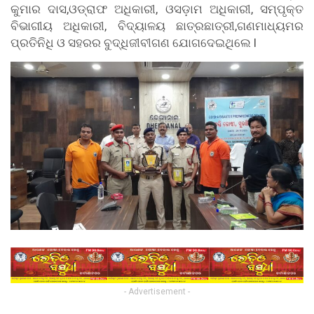
କୁମାର ଦାସ,ଓଡ୍ରାଫ ଅଧିକାରୀ, ଓସଡ଼ାମ ଅଧିକାରୀ, ସମ୍ପୃକ୍ତ
ବିଭାଗୀୟ ଅଧିକାରୀ, ବିଦ୍ୟାଳୟ ଛାତ୍ରଛାତ୍ରୀ,ଗଣମାଧ୍ୟମର
ପ୍ରତିନିଧି ଓ ସହରର ବୁଦ୍ଧିଜୀବୀଗଣ ଯୋଗଦେଇଥିଲେ l
- Advertisement -