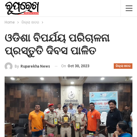
Home
ଜିଲ୍ଲା ଖବର
ଓଡିଶା ବିପର୍ଯୟ ପରିଚାଳନା
ପ୍ରସ୍ତୁତି ଦିବସ ପାଳିତ
On
Oct 30, 2023
By
Ruparekha News
ଜିଲ୍ଲା ଖବର