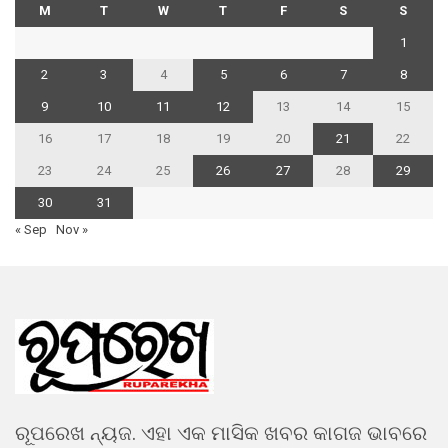
M
T
W
T
F
S
S
1
2
3
4
5
6
7
8
9
10
11
12
13
14
15
16
17
18
19
20
21
22
23
24
25
26
27
28
29
30
31
« Sep
Nov »
ରୂପରେଖ ନ୍ୟଜ. ଏହା ଏକ ମାସିକ ଖବର କାଗଜ ଭାବରେ