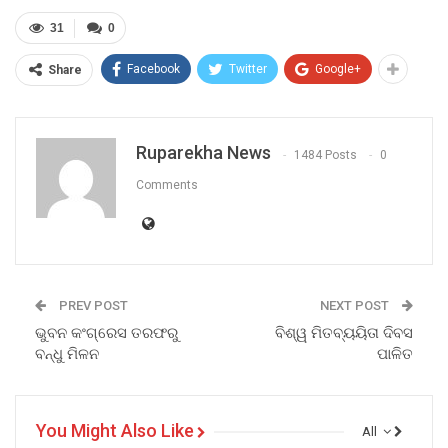
31
0
Facebook
Twitter
Google+
Share
Ruparekha News
1484 Posts
0
Comments
PREV POST
NEXT POST
ଭୁବନ କଂଗ୍ରେସ ତରଫରୁ
ବିଶ୍ୱ ମିତବ୍ୟୟିତା ଦିବସ
ବନ୍ଧୁ ମିଳନ
ପାଳିତ
You Might Also Like
All