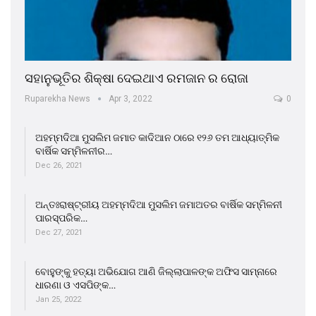
ସହାନୁଭୂତିର ଶିକ୍ଷା ଦେଇଥାଏ ରମଜାନ ର ରୋଜା
Ruparekha News
Apr 3, 2022
0
ଅହମ୍ମଦିଆ ମୁସଲିମ ଜମାତ କାଦିଆନ ଠାରେ ୧୨୬ ତମ ଆଧ୍ୟାତ୍ମିକ
ବାର୍ଷିକ ସମ୍ମିଳନୀର…
Dec 26, 2021
ଅନ୍ତଃରାଷ୍ଟ୍ରୀୟ ଅହମ୍ମଦିଆ ମୁସଲିମ ଜମାଅତର ବାର୍ଷିକ ସମ୍ମିଳନୀ
ପାରସ୍ପରିକ…
Dec 27, 2021
ବୋହୁଙ୍କୁ ହତ୍ୟା ଅଭିଯୋଗ ଆଣି ଜିଲ୍ଲାପାଳଙ୍କ ଅଫିସ ସାମ୍ନାରେ
ଧାରଣା ଓ ଏସପିଙ୍କ…
Jan 25, 2022