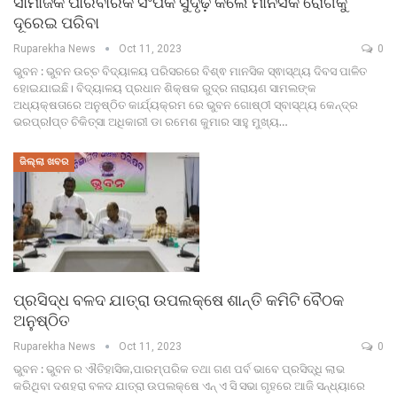
ସାମାଜିକ ପାରିବାରିକ ସଂପର୍କ ସୁଦୃଢ଼ କଲେ ମାନସିକ ରୋଗକୁ
ଦୂରେଇ ପରିବା
Ruparekha News
Oct 11, 2023
0
ଭୁବନ : ଭୁବନ ଉଚ୍ଚ ବିଦ୍ୟାଳୟ ପରିସରରେ ବିଶ୍ଵ ମାନସିକ ସ୍ଵାସ୍ଥ୍ୟ ଦିବସ ପାଳିତ
ହୋଇଯାଇଛି। ବିଦ୍ୟାଳୟ ପ୍ରଧାନ ଶିକ୍ଷକ ରୁଦ୍ର ନାରାୟଣ ସାମଲଙ୍କ
ଅଧ୍ୟକ୍ଷତାରେ ଅନୁଷ୍ଠିତ କାର୍ଯ୍ୟକ୍ରମ ରେ ଭୁବନ ଗୋଷ୍ଠୀ ସ୍ବାସ୍ଥ୍ୟ କେନ୍ଦ୍ର
ଭରପ୍ରlପ୍ତ ଚିକିତ୍ସା ଅଧିକାରୀ ଡା ରମେଶ କୁମାର ସାହୁ ମୁଖ୍ୟ…
ଜିଲ୍ଲା ଖବର
ପ୍ରସିଦ୍ଧ ବଳଦ ଯାତ୍ରା ଉପଲକ୍ଷେ ଶାନ୍ତି କମିଟି ବୈଠକ
ଅନୁଷ୍ଠିତ
Ruparekha News
Oct 11, 2023
0
ଭୁବନ : ଭୁବନ ର ଐତିହାସିକ,ପାରମ୍ପରିକ ତଥା ଗଣ ପର୍ବ ଭାବେ ପ୍ରସିଦ୍ଧି ଲାଭ
କରିଥିବା ଦଶହରା ବଳଦ ଯାତ୍ରା ଉପଲକ୍ଷେ ଏନ୍ ଏ ସି ସଭା ଗୃହରେ ଆଜି ସନ୍ଧ୍ୟାରେ