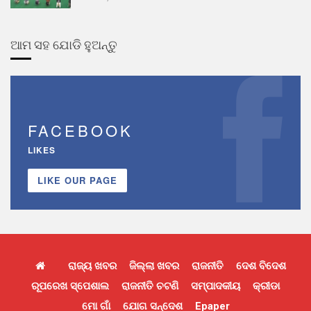
ଆମ ସହ ଯୋଡି ହୁଅନ୍ତୁ
FACEBOOK
LIKES
LIKE OUR PAGE
ରାଜ୍ୟ ଖବର
ଜିଲ୍ଲା ଖବର
ରାଜନୀତି
ଦେଶ ବିଦେଶ
ରୂପରେଖ ସ୍ପେଶାଲ
ରାଜନୀତି ଚଟଣି
ସମ୍ପାଦକୀୟ
କ୍ରୀଡା
ମୋ ଗାଁ
ଯୋଗ ସନ୍ଦେଶ
Epaper