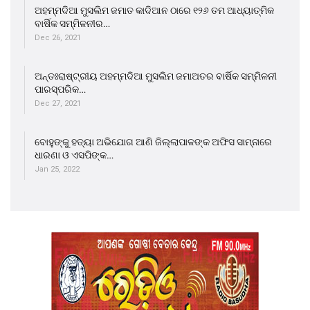
ଅହମ୍ମଦିଆ ମୁସଲିମ ଜମାତ କାଦିଆନ ଠାରେ ୧୨୬ ତମ ଆଧ୍ୟାତ୍ମିକ
ବାର୍ଷିକ ସମ୍ମିଳନୀର…
Dec 26, 2021
ଅନ୍ତଃରାଷ୍ଟ୍ରୀୟ ଅହମ୍ମଦିଆ ମୁସଲିମ ଜମାଅତର ବାର୍ଷିକ ସମ୍ମିଳନୀ
ପାରସ୍ପରିକ…
Dec 27, 2021
ବୋହୁଙ୍କୁ ହତ୍ୟା ଅଭିଯୋଗ ଆଣି ଜିଲ୍ଲାପାଳଙ୍କ ଅଫିସ ସାମ୍ନାରେ
ଧାରଣା ଓ ଏସପିଙ୍କ…
Jan 25, 2022