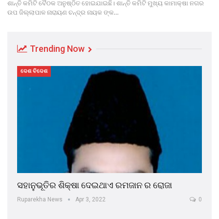
ଶାନ୍ତି କମିଟି ବୈଠକ ଅନୁଷ୍ଠିତ ହୋଇଯାଇଛି। ଶାନ୍ତି କମିଟି ମୁଖ୍ୟ କାମାକ୍ଷା ନଗର
ଉପ ଜିଲ୍ଲାପାଳ ନାରାୟଣ ଚନ୍ଦ୍ର ନାୟକ ଙ୍କ…
Trending Now
ଦେଶ ବିଦେଶ
ସହାନୁଭୂତିର ଶିକ୍ଷା ଦେଇଥାଏ ରମଜାନ ର ରୋଜା
Ruparekha News
Apr 3, 2022
0