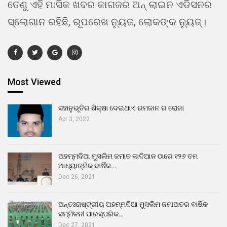
ତେଣୁ ଏହି ମାସିକ ଖବର କାଗଜର ଅନ୍ ଲାଇନ ଏଡିସନର
ସ୍ଲୋଗାନ ରହିଛି, ରୂପରେଖ ନ୍ୟୁଜ, ଲୋକଙ୍କ ନ୍ୟୁଜ୍।
Most Viewed
ସହାନୁଭୂତିର ଶିକ୍ଷା ଦେଇଥାଏ ରମଜାନ ର ରୋଜା
Apr 3, 2022
ଅହମ୍ମଦିଆ ମୁସଲିମ ଜମାତ କାଦିଆନ ଠାରେ ୧୨୬ ତମ
ଆଧ୍ୟାତ୍ମିକ ବାର୍ଷିକ…
Dec 26, 2021
ଅନ୍ତଃରାଷ୍ଟ୍ରୀୟ ଅହମ୍ମଦିଆ ମୁସଲିମ ଜମାଅତର ବାର୍ଷିକ
ସମ୍ମିଳନୀ ପାରସ୍ପରିକ…
Dec 27, 2021