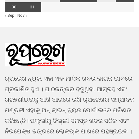
30
31
« Sep
Nov »
ରୂପରେଖ ନ୍ୟଜ. ଏହା ଏକ ମାସିକ ଖବର କାଗଜ ଭାବରେ
ପ୍ରକାଶିତ ହୁଏ । ପାଠକଙ୍କର ବଢୁଥିବା ଆଗ୍ରହ ଏବଂ
ଗ୍ରହଣୀୟତାକୁ ଆଖି ଆଗରେ ରଖି ରୂପରେଖର ସମ୍ପାଦନ
ମଣ୍ଡଳୀ ଏହାକୁ ଅନ୍ ଲାଇନ୍ ନ୍ୟୁଜ ପୋର୍ଟାଲରେ ପରିଣତ
କରିଛନ୍ତି। ପଲ୍ଲୀରୁ ଦିଲ୍ଲୀ ସମସ୍ତ ଖବର ସଠିକ ଏବଂ
ନିରପେକ୍ଷ ଢଙ୍ଗରେ ଲୋକଙ୍କ ପାଖରେ ପହଞ୍ଚାଇବ ।