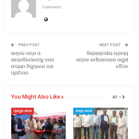
Comments
PREV POST
NEXT POST
ସମ୍ବାଦ ପତ୍ର ଓ
ଜିଲ୍ଲାସ୍ତରୀୟ ଗ୍ରାମ୍ୟ
ସାମ୍ବାଦିକମାନଙ୍କୁ ଦମନ
ସମ୍ବଳ କର୍ମୀମାନଙ୍କର ଜରୁରୀ
ଉଦ୍ୟମ ବିରୁଦ୍ଧରେ ଗଣ
ବୈଠକ
ପ୍ରତିବାଦ
You Might Also Like
All
ପ୍ରମୁଖ ଖବର
ରାଜ୍ୟ ଖବର