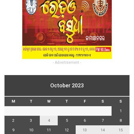
- Advertisement -
October 2023
M
T
W
T
F
S
S
1
2
3
4
5
6
7
8
9
10
11
12
13
14
15