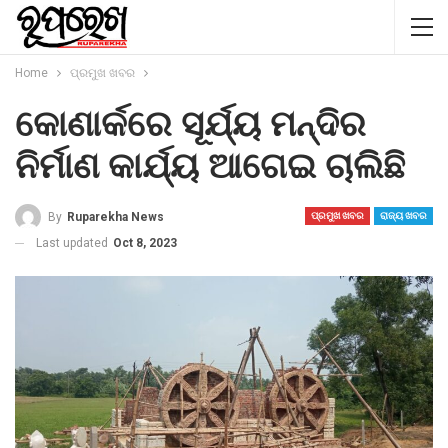
Home
ପ୍ରମୁଖ ଖବର
କୋଣାର୍କରେ ସୂର୍ଯ୍ୟ ମନ୍ଦିର
ନିର୍ମାଣ କାର୍ଯ୍ୟ ଆଗେଇ ଚାଲିଛି
By
Ruparekha News
ପ୍ରମୁଖ ଖବର
ରାଜ୍ୟ ଖବର
Last updated
Oct 8, 2023