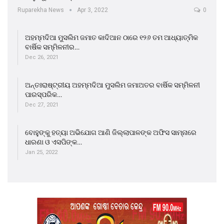
Ruparekha News
Apr 3, 2022
0
ଅହମ୍ମଦିଆ ମୁସଲିମ ଜମାତ କାଦିଆନ ଠାରେ ୧୨୬ ତମ ଆଧ୍ୟାତ୍ମିକ
ବାର୍ଷିକ ସମ୍ମିଳନୀର…
Dec 26, 2021
ଅନ୍ତଃରାଷ୍ଟ୍ରୀୟ ଅହମ୍ମଦିଆ ମୁସଲିମ ଜମାଅତର ବାର୍ଷିକ ସମ୍ମିଳନୀ
ପାରସ୍ପରିକ…
Dec 27, 2021
ବୋହୁଙ୍କୁ ହତ୍ୟା ଅଭିଯୋଗ ଆଣି ଜିଲ୍ଲାପାଳଙ୍କ ଅଫିସ ସାମ୍ନାରେ
ଧାରଣା ଓ ଏସପିଙ୍କ…
Jan 25, 2022