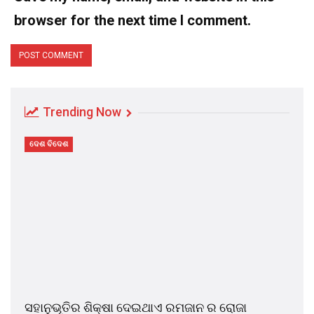
browser for the next time I comment.
Trending Now
ଦେଶ ବିଦେଶ
ସହାନୁଭୂତିର ଶିକ୍ଷା ଦେଇଥାଏ ରମଜାନ ର ରୋଜା