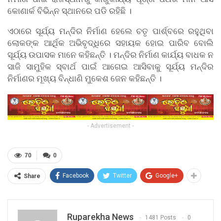
କୋଣାର୍କ ବିଭିନ୍ନ ସ୍ଥାନରେ ପଡି ରହିଛି ।
ଏଠାରେ ସୂର୍ଯ୍ୟ ମନ୍ଦିର ନିର୍ମାଣ ହେଲେ ଚତୃ ପାର୍ଶ୍ବରେ ରହୁଥିବା
ଲୋକଙ୍କ ଆର୍ଥିକ ଅଭିବୃଦ୍ଧିରେ ସହାୟକ ହୋଇ ପାରିବ ବୋଲି
ସୂର୍ଯ୍ୟ ଉପାସକ ମାନେ କହିଛନ୍ତି । ମନ୍ଦିର ନିର୍ମାଣ କାର୍ଯ୍ୟ ବାଧକ ନ
ସାଜି ସାମୁହିକ ସ୍ବାର୍ଥ ପାଇଁ ଆଗେଇ ଆସିବାକୁ ସୂର୍ଯ୍ୟ ମନ୍ଦିର
ନିର୍ମାଣର ମୂଖ୍ୟ ବିନ୍ଧାଣି ମୁକେଶ ଜେନ କହିଛନ୍ତି ।
- Advertisement -
70
0
Facebook
Twitter
Google+
Share
Ruparekha News
1481 Posts
0