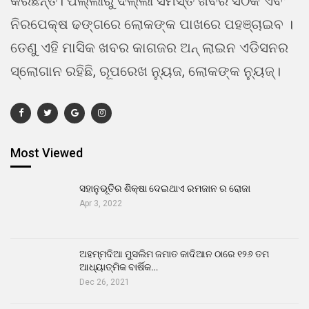
କରିଛନ୍ତି। ପଲ୍ଲୀରୁ ଦିଲ୍ଲୀ ସମସ୍ତ ଖବର ସଠିକ ଏବଂ
ନିରପେକ୍ଷ ଢଙ୍ଗରେ ଲୋକଙ୍କ ପାଖରେ ପହଞ୍ଚାଇବ ।
ତେଣୁ ଏହି ମାସିକ ଖବର କାଗଜର ଅନ୍ ଲାଇନ ଏଡିସନର
ସ୍ଲୋଗାନ ରହିଛି, ରୂପରେଖ ନ୍ୟୁଜ, ଲୋକଙ୍କ ନ୍ୟୁଜ୍।
Most Viewed
ସହାନୁଭୂତିର ଶିକ୍ଷା ଦେଇଥାଏ ରମଜାନ ର ରୋଜା
Apr 3, 2022
ଅହମ୍ମଦିଆ ମୁସଲିମ ଜମାତ କାଦିଆନ ଠାରେ ୧୨୬ ତମ
ଆଧ୍ୟାତ୍ମିକ ବାର୍ଷିକ…
Dec 26, 2021