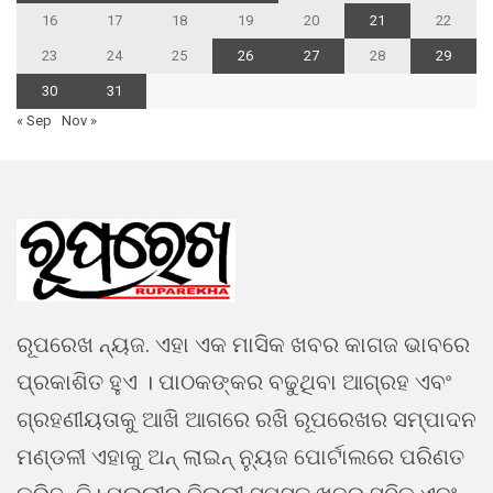
16
17
18
19
20
21
22
23
24
25
26
27
28
29
30
31
« Sep
Nov »
ରୂପରେଖ ନ୍ୟଜ. ଏହା ଏକ ମାସିକ ଖବର କାଗଜ ଭାବରେ
ପ୍ରକାଶିତ ହୁଏ । ପାଠକଙ୍କର ବଢୁଥିବା ଆଗ୍ରହ ଏବଂ
ଗ୍ରହଣୀୟତାକୁ ଆଖି ଆଗରେ ରଖି ରୂପରେଖର ସମ୍ପାଦନ
ମଣ୍ଡଳୀ ଏହାକୁ ଅନ୍ ଲାଇନ୍ ନ୍ୟୁଜ ପୋର୍ଟାଲରେ ପରିଣତ