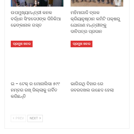
ଉପମୁଖ୍ୟମନ୍ତ୍ରୀ କନକ
ମହିମାଗାଦି ବ୍ଲକ
ବର୍ଦ୍ଧନ ସିଂହଦେଓଙ୍କ ଦିନିକିଆ
କ୍ରିୟାନୁଷ୍ଠାନ କମିଟି ପକ୍ଷରୁ
ଢେଙ୍କାନାଳ ଗସ୍ତ
ଯୋଗାଣ ମନ୍ତ୍ରୀଙ୍କୁ
ଦାବିପତ୍ର ପ୍ରଦାନ
ପ୍ରମୁଖ ଖବର
ପ୍ରମୁଖ ଖବର
ଇ – ଟେକ୍ ର ମୋନାଲିସା ୫୯୯
ଭାଗିରଥି ବିହାର ରେ
ନମ୍ବର ରଖ୍ ଜିଲ୍ଲାକୁ ଗର୍ବିତ
ଜବରଦଖଲ ଉଛେଦ ହେଲା
କରିଛନ୍ତି
PREV
NEXT