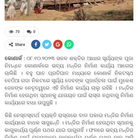
70
0
Share
କୋଣାର୍କ :
୦୮.୧୦.୨୦୨୩ ସକଳ ଶକ୍ତିର ଆଧାର ସୂର୍ଯ୍ୟଙ୍କ ପୂଜା
ନିମନ୍ତେ କୋଣାର୍କରେ ଭବ୍ୟ ମନ୍ଦିର ନିର୍ମାଣ କାର୍ଯ୍ୟ ଆଗେଇ
ଚାଲିଛି । ବହୁ ଘାତ ପ୍ରତିଘାତ ମଧ୍ୟରେ କୋଣାର୍କ ନିକଟସ୍ଥ
ବେଠିଆ ଗଦା ନିକଟରେ ସୂର୍ଯ୍ୟ ଦେବଙ୍କ ପୂଜାର୍ଚ୍ଚନା ପାଇଁ ମୁକେଶ
ଜେନଙ୍କ ନେତୃତ୍ୱରେ ଏହି ନିର୍ମାଣ କାର୍ଯ୍ୟ ଚାଲୁ ରହିଛି । ମନ୍ଦିର
ନିର୍ମାଣ ହେଉଥିବା ସ୍ଥାନକୁ ଯାତାୟତ ପାଇଁ ରାସ୍ତା ନଥିବାରୁ ନିର୍ମାଣ
କାର୍ଯ୍ୟରେ ବାଧା ଉପୁଜୁଛି ।
କିଛି ନେସ୍ତସ୍ବାର୍ଥ ବ୍ୟକ୍ତି ରାସ୍ତାରେ ବାଡ ପକାଇ ମନ୍ଦିର ନିର୍ମାଣ
କାର୍ଯ୍ୟରେ ବାଧକ ସାଜୁଛନ୍ତି । ମନ୍ଦିର ନିର୍ମାଣ ହେଉଥିବା ସ୍ଥାନକୁ
କାରୁକାର୍ଯ୍ୟ ପୂର୍ଣ୍ଣ ପଥର ଯାଇ ପାରୁନାହିଁ । ଫଳରେ ଭବ୍ୟ ମନ୍ଦିର
ନିର୍ମାଣ ପାଇଁ ରାଜସ୍ଥାନରୁ କାରୁକାର୍ଯ୍ୟ ପୂର୍ଣ୍ଣ ପଥର ମାନ ଆସି