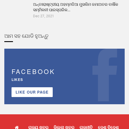
ଅନ୍ତଃରାଷ୍ଟ୍ରୀୟ ଅହମ୍ମଦିଆ ମୁସଲିମ ଜମାଅତର ବାର୍ଷିକ
ସମ୍ମିଳନୀ ପାରସ୍ପରିକ…
Dec 27, 2021
ଆମ ସହ ଯୋଡି ହୁଅନ୍ତୁ
FACEBOOK
LIKES
LIKE OUR PAGE
ରାଜ୍ୟ ଖବର
ଜିଲ୍ଲା ଖବର
ରାଜନୀତି
ଦେଶ ବିଦେଶ