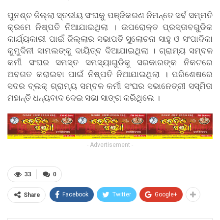
ପୁନଶ୍ଚ ଜିଲ୍ଲା ସ୍ତରୀୟ ସଂଘକୁ ପଞ୍ଜିକରଣ ନିମନ୍ତେ ସର୍ବ ସମ୍ମତି
କ୍ରମେ ନିଷ୍ପତି ନିଆଯାଇଥିଲା । ଉପରୋକ୍ତ ପ୍ରସ୍ତାବଗୁଡିକ
କାର୍ଯ୍ୟକାରୀ ପାଇଁ ଜିଲ୍ଲାର ସଭାପତି ସୁଲୋଚନା ସାହୁ ଓ ସଂପାଦିକା
କୁମୁଦିନୀ ସାମଲଙ୍କୁ ଦାୟିତ୍ବ ଦିଆଯାଇଥିଲା । ଗ୍ରାମ୍ୟ ସମ୍ବଳ
କର୍ମୀ ସଂଘର ସମସ୍ତ ସମସ୍ୟାଗୁଡିକୁ ସରକାରଙ୍କ ନିକଟରେ
ଅବଗତ କରାଇବା ପାଇଁ ନିଷ୍ପତି ନିଆଯାଇଥିଲା । ପରିଶେଷରେ
ସଦର ବ୍ଲକ୍ ଗ୍ରାମ୍ୟ ସମ୍ବଳ କର୍ମୀ ସଂଘର ସଭାନେତ୍ରୀ ସସ୍ମିତା
ମହାନ୍ତି ଧନ୍ୟବାଦ ଦେଇ ସଭା ସାଙ୍ଗ କରିଥିଲେ ।
- Advertisement -
33
0
Facebook
Twitter
Google+
Share