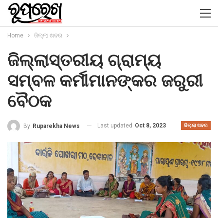
Home
ଜିଲ୍ଲା ଖବର
ଜିଲ୍ଲାସ୍ତରୀୟ ଗ୍ରାମ୍ୟ
ସମ୍ବଳ କର୍ମୀମାନଙ୍କର ଜରୁରୀ
ବୈଠକ
Last updated
Oct 8, 2023
By
Ruparekha News
ଜିଲ୍ଲା ଖବର