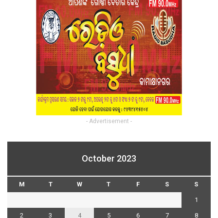
- Advertisement -
October 2023
M
T
W
T
F
S
S
1
2
3
4
5
6
7
8