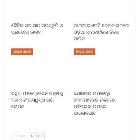
ଜୈବିକ ଖତ ସାର ପ୍ରସ୍ତୁତି ଓ
ଆଇଆଇଏମସି ଢେଙ୍କାନାଳରେ
ପ୍ରୟୋଗ ତାଲିମ
ଓଡ଼ିଆ ସାମ୍ବାଦିକତା ଦିବସ
ପାଳିତ
ଜିଲ୍ଲା ଖବର
ଜିଲ୍ଲା ଖବର
ବସୁଧା ଫାଉଣ୍ଡେସନ ପକ୍ଷରୁ
ଯୋଜନାର ଉପଲବ୍ଧି
ବର ଏବଂ ଅସ୍ୱସ୍ଥ ଚାରା
ଲୋକମାନଙ୍କ ନିକଟରେ
ରୋପଣ
ପହଁଚାଇବା ଉପରେ
ଆଲୋକପାତ
PREV
NEXT