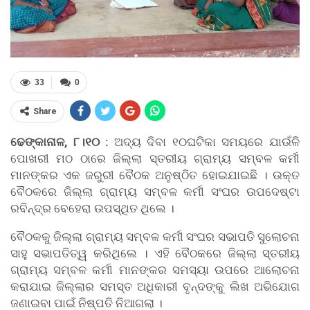
33
0
Share
ଢେଙ୍କାନାଳ, ୮।୧୦ :
ଅଦ୍ୟ ଦିବା ୧୦ଘଟିକା ସମୟରେ ଯାଉଁଳି
ପୋଖରୀ ମଠ ଠାରେ ଜିଲ୍ଲା ସ୍ତରୀୟ ଗ୍ରାମ୍ୟ ସମ୍ବଳ କର୍ମୀ
ମାନଙ୍କର ଏକ ଜରୁରୀ ବୈଠକ ଅନୁଷ୍ଠିତ ହୋଇଯାଇଛି । ଉକ୍ତ
ବୈଠକରେ ଜିଲ୍ଲା ଗ୍ରାମ୍ୟ ସମ୍ବଳ କର୍ମୀ ସଂଘର ଉପଦେଷ୍ଟା
ରବିନ୍ଦ୍ର ବେହେରା ଉପସ୍ଥିତ ଥିଲେ ।
ବୈଠକକୁ ଜିଲ୍ଲା ଗ୍ରାମ୍ୟ ସମ୍ବଳ କର୍ମୀ ସଂଘର ସଭାପତି ସୁଲୋଚନା
ସାହୁ ସଭାପତିତ୍ୱ କରିଥିଲେ । ଏହି ବୈଠକରେ ଜିଲ୍ଲା ସ୍ତରୀୟ
ଗ୍ରାମ୍ୟ ସମ୍ବଳ କର୍ମୀ ମାନଙ୍କର ସମସ୍ୟା ଉପରେ ଆଲୋଚନା
କରାଯାଇ ଜିଲ୍ଲାର ସମସ୍ତ ଅଧିକାରୀ ବୃନ୍ଦଙ୍କୁ ଲିଖ ଅଭିଯୋଗ
ଜଣାଇବା ପାଇଁ ନିଷ୍ପତି ନିଆଗଲା ।