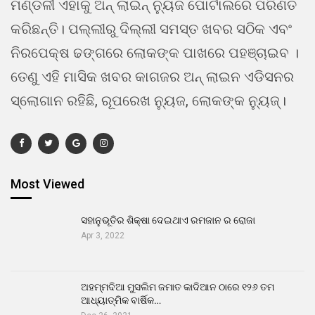
ମଣ୍ଡଳୀ ଏହାକୁ ଅନ୍ ଲାଇନ୍ ନ୍ୟୁଜ ପୋର୍ଟାଲରେ ପରିଣତ
କରିଛନ୍ତି। ପଲ୍ଲୀରୁ ଦିଲ୍ଲୀ ସମସ୍ତ ଖବର ସଠିକ ଏବଂ
ନିରପେକ୍ଷ ଢଙ୍ଗରେ ଲୋକଙ୍କ ପାଖରେ ପହଞ୍ଚାଇବ ।
ତେଣୁ ଏହି ମାସିକ ଖବର କାଗଜର ଅନ୍ ଲାଇନ ଏଡିସନର
ସ୍ଲୋଗାନ ରହିଛି, ରୂପରେଖ ନ୍ୟୁଜ, ଲୋକଙ୍କ ନ୍ୟୁଜ୍।
Most Viewed
ସହାନୁଭୂତିର ଶିକ୍ଷା ଦେଇଥାଏ ରମଜାନ ର ରୋଜା
Apr 3, 2022
ଅହମ୍ମଦିଆ ମୁସଲିମ ଜମାତ କାଦିଆନ ଠାରେ ୧୨୬ ତମ
ଆଧ୍ୟାତ୍ମିକ ବାର୍ଷିକ…