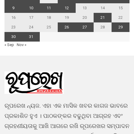
9
10
11
12
13
14
15
16
17
18
19
20
21
22
23
24
25
26
27
28
29
30
31
« Sep
Nov »
ରୂପରେଖ ନ୍ୟଜ. ଏହା ଏକ ମାସିକ ଖବର କାଗଜ ଭାବରେ
ପ୍ରକାଶିତ ହୁଏ । ପାଠକଙ୍କର ବଢୁଥିବା ଆଗ୍ରହ ଏବଂ
ଗ୍ରହଣୀୟତାକୁ ଆଖି ଆଗରେ ରଖି ରୂପରେଖର ସମ୍ପାଦନ