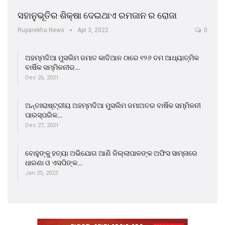
ସହାନୁଭୂତିର ଶିକ୍ଷା ଦେଇଥାଏ ରମଜାନ ର ରୋଜା
Ruparekha News
Apr 3, 2022
0
ଅହମ୍ମଦିଆ ମୁସଲିମ ଜମାତ କାଦିଆନ ଠାରେ ୧୨୬ ତମ ଆଧ୍ୟାତ୍ମିକ
ବାର୍ଷିକ ସମ୍ମିଳନୀର…
Dec 26, 2021
ଅନ୍ତଃରାଷ୍ଟ୍ରୀୟ ଅହମ୍ମଦିଆ ମୁସଲିମ ଜମାଅତର ବାର୍ଷିକ ସମ୍ମିଳନୀ
ପାରସ୍ପରିକ…
Dec 27, 2021
ବୋହୁଙ୍କୁ ହତ୍ୟା ଅଭିଯୋଗ ଆଣି ଜିଲ୍ଲାପାଳଙ୍କ ଅଫିସ ସାମ୍ନାରେ
ଧାରଣା ଓ ଏସପିଙ୍କ…
Jan 25, 2022