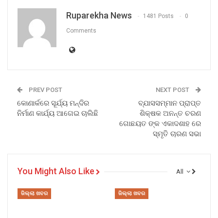
Ruparekha News
1481 Posts
0
Comments
PREV POST
NEXT POST
କୋଣାର୍କରେ ସୂର୍ଯ୍ୟ ମନ୍ଦିର
ବ୍ଯାସସମ୍ମାନ ପ୍ରାପ୍ତ
ନିର୍ମାଣ କାର୍ଯ୍ୟ ଆଗେଇ ଚାଲିଛି
ଶିକ୍ଷକ ଅନନ୍ତ ଚରଣ
ଗୋଛୟତ ଙ୍କ ଏକାଦଶାହ ରେ
ସ୍ମୃତି ଚାରଣ ସଭା
You Might Also Like
All
ଜିଲ୍ଲା ଖବର
ଜିଲ୍ଲା ଖବର