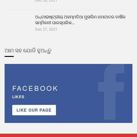
Dec 26, 2021
ଅନ୍ତଃରାଷ୍ଟ୍ରୀୟ ଅହମ୍ମଦିଆ ମୁସଲିମ ଜମାଅତର ବାର୍ଷିକ
ସମ୍ମିଳନୀ ପାରସ୍ପରିକ…
Dec 27, 2021
ଆମ ସହ ଯୋଡି ହୁଅନ୍ତୁ
FACEBOOK
LIKES
LIKE OUR PAGE