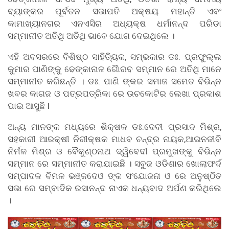
ବ୍ୟାଙ୍କର ପୂର୍ବତନ ସଭାପତି ଅକ୍ଷୟ ମହାନ୍ତି ଏବଂ
କାମାଖ୍ୟାନଗର ଏନଏସିର ଅଧ୍ୟକ୍ଷ ଧର୍ମାନନ୍ଦ ପରିଡା
ସମ୍ମାନୀତ ଅତିଥି ଅତିଥି ଭାବେ ଯୋଗ ଦେଇଥିଲେ ।
ଏହି ଅବସରରେ ବିଶିଷ୍ଠ ସାହିତି୍ୟକ, ସମ୍ଭକାର ଡଃ. ପ୍ରଫୁଲ୍ଲ
କୁମାର ପାଣିଙ୍କୁ ଢେଙ୍କାନାଳ ଗୈାରବ ସମ୍ମାନ ରେ ଅତିଥି ମାନେ
ସମ୍ମାନୀତ କରିଛନ୍ତି । ଡଃ. ପାଣି ଙ୍କର ସମାଜ ସମେତ ବିଭିନ୍ନ
ଖବର କାଗଜ ଓ ପତ୍ରପତ୍ରିକା ରେ ଉଚକୋଟିର ଲେଖା ପ୍ରକାଶ
ପାଇ ଆସୁଛି I
ଅନ୍ୟ ମାନଙ୍କ ମଧ୍ୟରେ ଶିକ୍ଷକ ଡଃ.ଦେବୀ ପ୍ରସାଦ ମିଶ୍ର,
ସହକାରୀ ଆରକ୍ଷୀ ନିରୀକ୍ଷକ ମାଧବ ଚନ୍ଦ୍ର ନାୟକ,ଆଇନଜୀବି
ନିର୍ମଳ ମିଶ୍ର ଓ ବୈକୁଣ୍ଠନାଥ ଦ୍ୱିବେଦୀ ପ୍ରମୁଖଙ୍କୁ ବିଭିନ୍ନ
ସମ୍ମାନ ରେ ସମ୍ମାନୀତ କରାଯାଇଛି । ସବୁଜ ଓଡିଶାର ଖୋଲାଫର୍ଦ
ସମ୍ପାଦକ ବିମଳ ଭଞ୍ଜଦେଓ ଙ୍କ ସଂଯୋଜନା ଓ ରେ ଅନୁଷ୍ଠିତ
ସଭା ରେ ସମ୍ବାଦିକ ରସାନନ୍ଦ ନାଏକ ଧନ୍ୟବାଦ ଅର୍ପଣ କରିଥିଲେ
।