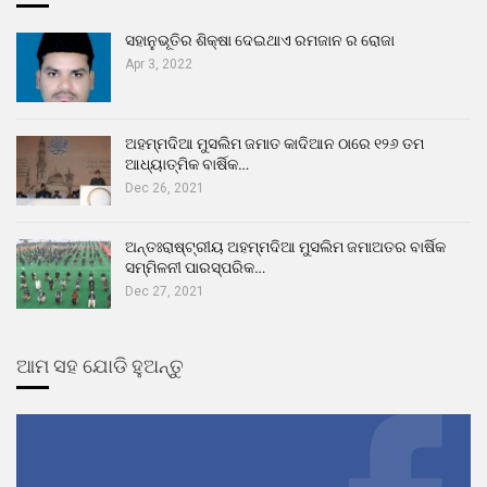
ସହାନୁଭୂତିର ଶିକ୍ଷା ଦେଇଥାଏ ରମଜାନ ର ରୋଜା
Apr 3, 2022
ଅହମ୍ମଦିଆ ମୁସଲିମ ଜମାତ କାଦିଆନ ଠାରେ ୧୨୬ ତମ
ଆଧ୍ୟାତ୍ମିକ ବାର୍ଷିକ…
Dec 26, 2021
ଅନ୍ତଃରାଷ୍ଟ୍ରୀୟ ଅହମ୍ମଦିଆ ମୁସଲିମ ଜମାଅତର ବାର୍ଷିକ
ସମ୍ମିଳନୀ ପାରସ୍ପରିକ…
Dec 27, 2021
ଆମ ସହ ଯୋଡି ହୁଅନ୍ତୁ