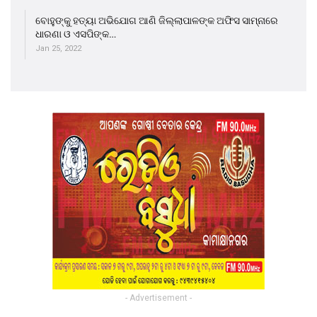
ବୋହୁଙ୍କୁ ହତ୍ୟା ଅଭିଯୋଗ ଆଣି ଜିଲ୍ଲାପାଳଙ୍କ ଅଫିସ ସାମ୍ନାରେ
ଧାରଣା ଓ ଏସପିଙ୍କ…
Jan 25, 2022
- Advertisement -