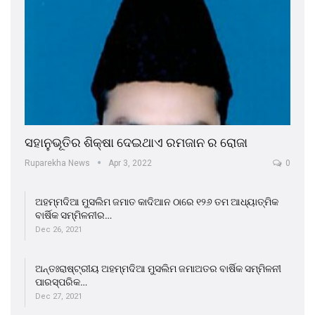
ସହାନୁଭୂତିର ଶିକ୍ଷା ଦେଇଥାଏ ରମଜାନ ର ରୋଜା
Ruparekha News
Apr 3, 2022
0
ଅହମ୍ମଦିଆ ମୁସଲିମ ଜମାତ କାଦିଆନ ଠାରେ ୧୨୬ ତମ ଆଧ୍ୟାତ୍ମିକ
ବାର୍ଷିକ ସମ୍ମିଳନୀର…
Dec 26, 2021
ଅନ୍ତଃରାଷ୍ଟ୍ରୀୟ ଅହମ୍ମଦିଆ ମୁସଲିମ ଜମାଅତର ବାର୍ଷିକ ସମ୍ମିଳନୀ
ପାରସ୍ପରିକ…
Dec 27, 2021