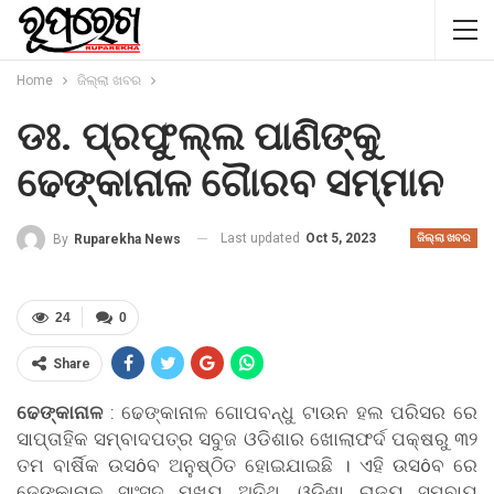
Home
ଜିଲ୍ଲା ଖବର
ଡଃ. ପ୍ରଫୁଲ୍ଲ ପାଣିଙ୍କୁ
ଢେଙ୍କାନାଳ ଗୈାରବ ସମ୍ମାନ
Last updated
Oct 5, 2023
By
Ruparekha News
ଜିଲ୍ଲା ଖବର
24
0
Share
ଢେଙ୍କାନାଳ
: ଢେଙ୍କାନାଳ ଗୋପବନ୍ଧୁ ଟାଉନ ହଲ ପରିସର ରେ
ସାପ୍ତାହିକ ସମ୍ବାଦପତ୍ର ସବୁଜ ଓଡିଶାର ଖୋଲାଫର୍ଦ ପକ୍ଷରୁ ୩୨
ତମ ବାର୍ଷିକ ଉସôବ ଅନୁଷ୍ଠିତ ହୋଇଯାଇଛି । ଏହି ଉସôବ ରେ
ଢେଙ୍କାନାଳ ସାଂସଦ ମୁଖ୍ୟ ଅତିଥି, ଓଡିଶା ରାଜ୍ୟ ସମବାୟ