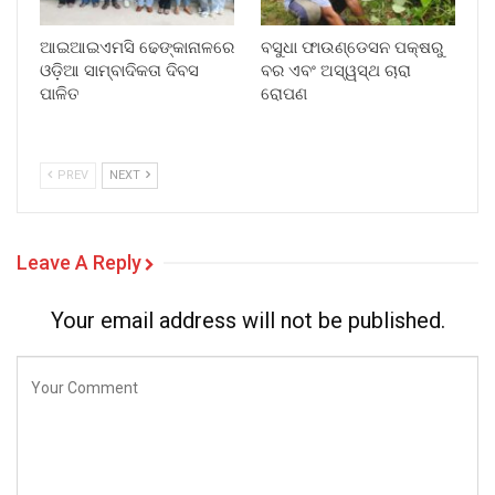
ଆଇଆଇଏମସି ଢେଙ୍କାନାଳରେ
ବସୁଧା ଫାଉଣ୍ଡେସନ ପକ୍ଷରୁ
ଓଡ଼ିଆ ସାମ୍ବାଦିକତା ଦିବସ
ବର ଏବଂ ଅସ୍ୱସ୍ଥ ଚାରା
ପାଳିତ
ରୋପଣ
PREV
NEXT
Leave A Reply
Your email address will not be published.