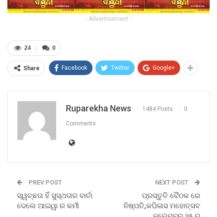
- Advertisement -
24
0
Facebook
Twitter
Google+
Share
Ruparekha News
1484 Posts
0
Comments
PREV POST
NEXT POST
ସ୍ୱଚ୍ଛତା ହିଁ ସୁସ୍ଥତାର ବାର୍ତା
ପ୍ରସ୍ତୁତି ବୈଠକ ରେ
ଦେଲେ ଆଇୱା ର କର୍ମୀ
ନିଷ୍ପତି,କପିଳାସ ମହୋତ୍ସବ
ନଭେମ୍ବର ୨୫ ରୁ