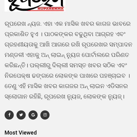
ରୂପରେଖ ନ୍ୟଜ. ଏହା ଏକ ମାସିକ ଖବର କାଗଜ ଭାବରେ
ପ୍ରକାଶିତ ହୁଏ । ପାଠକଙ୍କର ବଢୁଥିବା ଆଗ୍ରହ ଏବଂ
ଗ୍ରହଣୀୟତାକୁ ଆଖି ଆଗରେ ରଖି ରୂପରେଖର ସମ୍ପାଦନ
ମଣ୍ଡଳୀ ଏହାକୁ ଅନ୍ ଲାଇନ୍ ନ୍ୟୁଜ ପୋର୍ଟାଲରେ ପରିଣତ
କରିଛନ୍ତି। ପଲ୍ଲୀରୁ ଦିଲ୍ଲୀ ସମସ୍ତ ଖବର ସଠିକ ଏବଂ
ନିରପେକ୍ଷ ଢଙ୍ଗରେ ଲୋକଙ୍କ ପାଖରେ ପହଞ୍ଚାଇବ ।
ତେଣୁ ଏହି ମାସିକ ଖବର କାଗଜର ଅନ୍ ଲାଇନ ଏଡିସନର
ସ୍ଲୋଗାନ ରହିଛି, ରୂପରେଖ ନ୍ୟୁଜ, ଲୋକଙ୍କ ନ୍ୟୁଜ୍।
Most Viewed