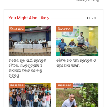
You Might Also Like
All
ଜିଲ୍ଲା ଖବର
ଜିଲ୍ଲା ଖବର
ଗଣେଶ ପୂଜା ପାଇଁ ପ୍ରସ୍ତୁତି
ଜୈବିକ ଖତ ସାର ପ୍ରସ୍ତୁତି ଓ
ବୈଠକ: ଶାନ୍ତିଶୃଙ୍ଖଳା ଓ
ପ୍ରୟୋଗ ତାଲିମ
ଭାଇଚାରା ବଜାୟ ରଖିବାକୁ
ଗୁରୁତ୍ୱ
ଜିଲ୍ଲା ଖବର
ଜିଲ୍ଲା ଖବର