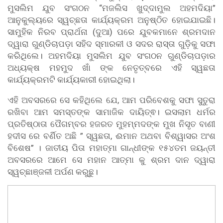
ମୁସଲିମ ଯୁବ ସଂଗଠନ “ମଜଲିସ ଖୁଦ୍ଦାମୁଲ ଅହମଦିୟା”
ଆନୁକୁଲ୍ୟରେ ସ୍ୱଚ୍ଛତା କାର୍ଯ୍ୟକ୍ରମ ଅନୁଷ୍ଠିତ ହୋଇଯାଇଛି।
ସାମୁହିକ ନିରବ ପ୍ରାର୍ଥନା (ଦୁଆ) ପରେ ଯୁବକମାନେ ଶ୍ରମଦାନ
ଦ୍ୱାରା ଗୁଣ୍ଡିଚାପଡ଼ା ସହିଦ ସ୍ମାରକୀ ଓ ସଦର ରାସ୍ତା ଗୁଡ଼ିକୁ ସଫା
କରିଥିଲେ। ଅହମଦିୟା ମୁସଲିମ ଯୁବ ସଂଗଠନ ଗୁଣ୍ଡିଚାପଡ଼ାର
ଅଧ୍ୟକ୍ଷ ମହମୁଦ ଖାଁ ଙ୍କ ନେତୃତ୍ବରେ ଏହି ସ୍ୱଛତା
କାର୍ଯ୍ୟକ୍ରମଟି କାର୍ଯ୍ୟକାରୀ ହୋଇଥିଲା।
ଏହି ଅବସରରେ ସେ କହିଥିଲେ ଯେ, ଆମ ପରିବେଶକୁ ସଫା ସୁତୁରା
ରଖିବା ଆମ ସମସ୍ତଙ୍କ ସାମାଜିକ ଦାୟିତ୍ଵ। ଇସଲାମ ଧର୍ମର
ପ୍ରତିଷ୍ଠାତା ପୈଗମ୍ବର ହଜରତ ମୁହମ୍ମଦଙ୍କ ମୁଖ ନିସୃତ ବାଣୀ
ହଦୀସ ରେ ବର୍ଣିତ ଅଛି ” ସ୍ୱଛତା, ଈମାନ ଅଥବା ବିଶ୍ୱାସର ଅଂଶ
ବିଶେଷ” । ଜାତୀୟ ପିତା ମହାତ୍ମା ଗାନ୍ଧୀଙ୍କ ୧୫୪ତମ ଜୟନ୍ତୀ
ଅବସରରେ ଆମେ ସେ ମହାନ ଆତ୍ମା କୁ ଶ୍ରମ ଦାନ ଦ୍ୱାରା
ସ୍ୱଚ୍ଛାଞ୍ଜଳୀ ଅର୍ପଣ କରୁଛୁ।