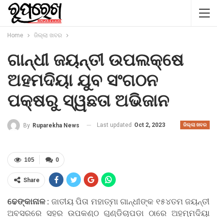
Home
ଜିଲ୍ଲା ଖବର
ଗାନ୍ଧୀ ଜୟନ୍ତୀ ଉପଲକ୍ଷେ
ଅହମଦିୟା ଯୁବ ସଂଗଠନ
ପକ୍ଷରୁ ସ୍ୱଛତା ଅଭିଜାନ
Last updated
Oct 2, 2023
By
Ruparekha News
ଜିଲ୍ଲା ଖବର
105
0
Share
ଢେଙ୍କାନାଳ :
ଜାତୀୟ ପିତା ମହାତ୍ମା ଗାନ୍ଧୀଙ୍କ ୧୫୪ତମ ଜୟନ୍ତୀ
ଅବସରରେ ସହର ଉପକଣ୍ଠ ଗୁଣ୍ଡିଚାପଡ଼ା ଠାରେ ଅହମ୍ମଦିୟା