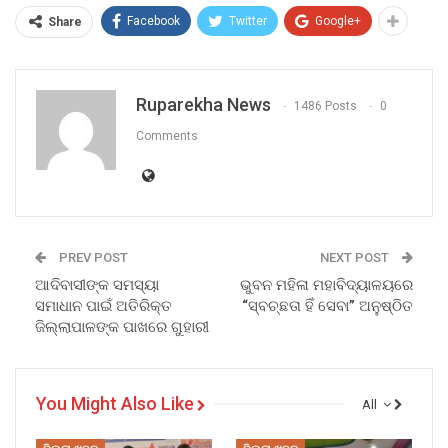
Facebook
Twitter
Google+
Share
Ruparekha News
1486 Posts
0
Comments
PREV POST
NEXT POST
ଆଦିବାସୀଙ୍କ ସମସ୍ୟା
ଭୁବନ ମହିଳା ମହାବିଦ୍ୟାଳୟରେ
ସମାଧାନ ପାଇଁ ଅତିରିକ୍ତ
“ସ୍ବଚ୍ଛତା ହିଁ ସେବା” ଅନୁଷ୍ଠିତ
ଜିଲ୍ଲାପାଳଙ୍କ ପାଖରେ ଗୁହାରୀ
You Might Also Like
All