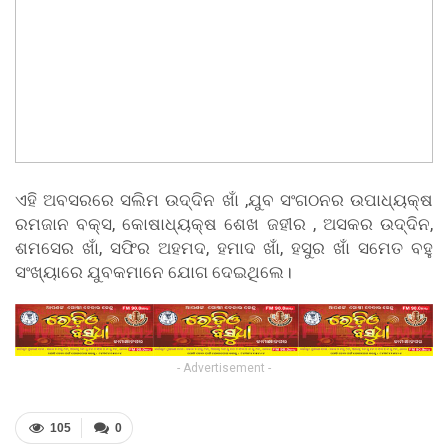
ଏହି ଅବସରରେ ସଲିମ ଉଦ୍ଦିନ ଖାଁ ,ଯୁବ ସଂଗଠନର ଉପାଧ୍ୟକ୍ଷ
ରମଜାନ ବକ୍ସ, କୋଷାଧ୍ୟକ୍ଷ ଶେଖ ଜହୀର , ଅସକର ଉଦ୍ଦିନ,
ଶମସେର ଖାଁ, ସଫିର ଅହମଦ, ହମାଦ ଖାଁ, ହସୁର ଖାଁ ସମେତ ବହୁ
ସଂଖ୍ୟାରେ ଯୁବକମାନେ ଯୋଗ ଦେଇଥିଲେ।
- Advertisement -
105
0