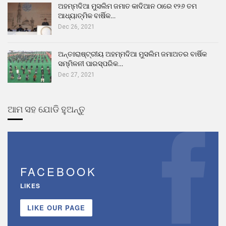
ଅହମ୍ମଦିଆ ମୁସଲିମ ଜମାତ କାଦିଆନ ଠାରେ ୧୨୬ ତମ
ଆଧ୍ୟାତ୍ମିକ ବାର୍ଷିକ…
Dec 26, 2021
ଅନ୍ତଃରାଷ୍ଟ୍ରୀୟ ଅହମ୍ମଦିଆ ମୁସଲିମ ଜମାଅତର ବାର୍ଷିକ
ସମ୍ମିଳନୀ ପାରସ୍ପରିକ…
Dec 27, 2021
ଆମ ସହ ଯୋଡି ହୁଅନ୍ତୁ
FACEBOOK
LIKES
LIKE OUR PAGE