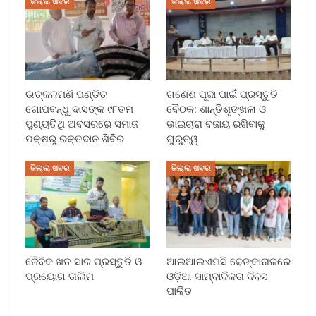
ଜିଲ୍ଲା ଖବର
ଜିଲ୍ଲା ଖବର
ଉତ୍କଳମଣି ପଣ୍ଡିତ
ଗଣେଶ ପୂଜା ପାଇଁ ପ୍ରସ୍ତୁତି
ଗୋପବନ୍ଧୁ ଦାସଙ୍କ ୯୮ତମ
ବୈଠକ: ଶାନ୍ତିଶୃଙ୍ଖଳା ଓ
ପୁଣ୍ୟତିଥି ଅବସରରେ ସମାଜ
ଭାଇଚାରା ବଜାୟ ରଖିବାକୁ
ପକ୍ଷରୁ ରକ୍ତଦାନ ଶିବିର
ଗୁରୁତ୍ୱ
ଜିଲ୍ଲା ଖବର
ଜିଲ୍ଲା ଖବର
ଜୈବିକ ଖତ ସାର ପ୍ରସ୍ତୁତି ଓ
ଆଇଆଇଏମସି ଢେଙ୍କାନାଳରେ
ପ୍ରୟୋଗ ତାଲିମ
ଓଡ଼ିଆ ସାମ୍ବାଦିକତା ଦିବସ
ପାଳିତ