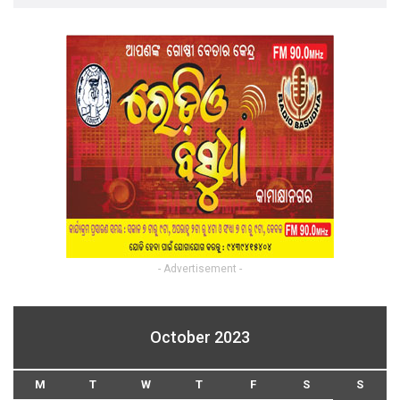
- Advertisement -
October 2023
M
T
W
T
F
S
S