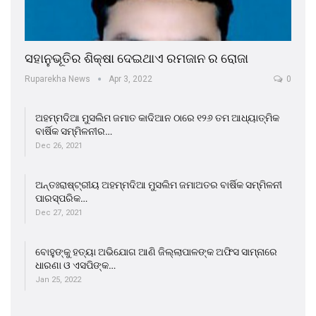
ସହାନୁଭୂତିର ଶିକ୍ଷା ଦେଇଥାଏ ରମଜାନ ର ରୋଜା
Ruparekha News
Apr 3, 2022
0
ଅହମ୍ମଦିଆ ମୁସଲିମ ଜମାତ କାଦିଆନ ଠାରେ ୧୨୬ ତମ ଆଧ୍ୟାତ୍ମିକ
ବାର୍ଷିକ ସମ୍ମିଳନୀର…
Dec 26, 2021
ଅନ୍ତଃରାଷ୍ଟ୍ରୀୟ ଅହମ୍ମଦିଆ ମୁସଲିମ ଜମାଅତର ବାର୍ଷିକ ସମ୍ମିଳନୀ
ପାରସ୍ପରିକ…
Dec 27, 2021
ବୋହୁଙ୍କୁ ହତ୍ୟା ଅଭିଯୋଗ ଆଣି ଜିଲ୍ଲାପାଳଙ୍କ ଅଫିସ ସାମ୍ନାରେ
ଧାରଣା ଓ ଏସପିଙ୍କ…
Jan 25, 2022