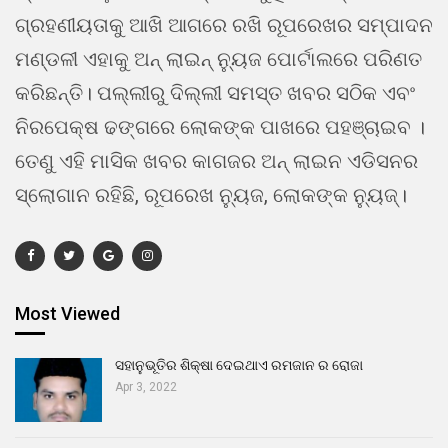
ଗ୍ରହଣୀୟତାକୁ ଆଖି ଆଗରେ ରଖି ରୂପରେଖର ସମ୍ପାଦନ
ମଣ୍ଡଳୀ ଏହାକୁ ଅନ୍ ଲାଇନ୍ ନ୍ୟୁଜ ପୋର୍ଟାଲରେ ପରିଣତ
କରିଛନ୍ତି। ପଲ୍ଲୀରୁ ଦିଲ୍ଲୀ ସମସ୍ତ ଖବର ସଠିକ ଏବଂ
ନିରପେକ୍ଷ ଢଙ୍ଗରେ ଲୋକଙ୍କ ପାଖରେ ପହଞ୍ଚାଇବ ।
ତେଣୁ ଏହି ମାସିକ ଖବର କାଗଜର ଅନ୍ ଲାଇନ ଏଡିସନର
ସ୍ଲୋଗାନ ରହିଛି, ରୂପରେଖ ନ୍ୟୁଜ, ଲୋକଙ୍କ ନ୍ୟୁଜ୍।
Most Viewed
ସହାନୁଭୂତିର ଶିକ୍ଷା ଦେଇଥାଏ ରମଜାନ ର ରୋଜା
Apr 3, 2022