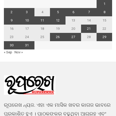
1
2
3
4
5
6
7
8
9
10
11
12
13
14
15
16
17
18
19
20
21
22
23
24
25
26
27
28
29
30
31
« Sep
Nov »
ରୂପରେଖ ନ୍ୟଜ. ଏହା ଏକ ମାସିକ ଖବର କାଗଜ ଭାବରେ
ପ୍ରକାଶିତ ହୁଏ । ପାଠକଙ୍କର ବଢୁଥିବା ଆଗ୍ରହ ଏବଂ