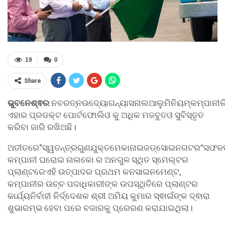
19
0
Share
ଭୁବନେଶ୍ଵର
:ନବରତ୍ନଉଦ୍ୟୋଗନ୍ୟାସନାଲଆଲୁମିନିୟମ୍କମ୍ପାନୀଲ
ଏହାର ପ୍ରଡକ୍ଟ ପୋର୍ଟଫୋଲିଓ କୁ ଅଧିକ ମଜବୁତଓ ସୁବିସ୍ତୃତ
କରିବା ଜାରି ରଖିଅଛି।
ଅତୀତରେ“ସ୍ୱତନ୍ତ୍ରଗୁଣଯୁକ୍ତମେକାନାଇଜଡ୍ସୋଇନଗଟର”ସଫଳ
କମ୍ପାନୀ ଘରୋଇ
ନାଲକୋ ର ଅନଗୁଳ ସ୍ଥିତ ସ୍ମେଲ୍ଟର
ପ୍ଲାଣ୍ଟରେଏହି ଉତ୍ପାଦର ପ୍ରଥମ କନସାଇନମେଣ୍ଟ,
କମ୍ପାନୀର ଉଚ୍ଚ ପଦାଧିକାରୀଙ୍କ ଉପସ୍ଥିତିରେ ପ୍ଲାଣ୍ଟର
କାର୍ଯ୍ୟନିର୍ବାହୀ ନିର୍ଦ୍ଦେଶକ ଶ୍ରୀ ଅମିୟ କୁମାର ସ୍ଵାଇଁଙ୍କ ଦ୍ଵାରା
ଶୁଭାରମ୍ଭ ହେବା ପରେ ବଜାରକୁ ପ୍ରେରଣ କରାଯାଇଥିଲା।