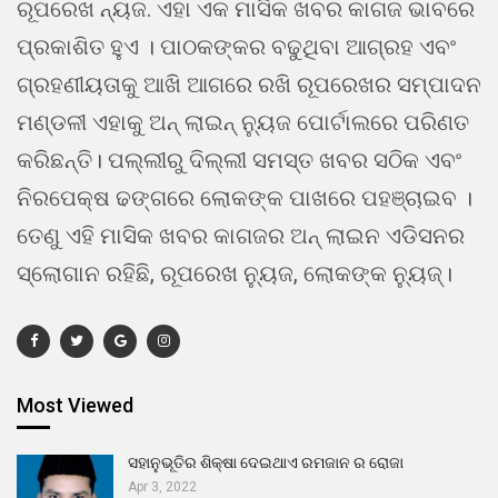
ରୂପରେଖ ନ୍ୟଜ. ଏହା ଏକ ମାସିକ ଖବର କାଗଜ ଭାବରେ
ପ୍ରକାଶିତ ହୁଏ । ପାଠକଙ୍କର ବଢୁଥିବା ଆଗ୍ରହ ଏବଂ
ଗ୍ରହଣୀୟତାକୁ ଆଖି ଆଗରେ ରଖି ରୂପରେଖର ସମ୍ପାଦନ
ମଣ୍ଡଳୀ ଏହାକୁ ଅନ୍ ଲାଇନ୍ ନ୍ୟୁଜ ପୋର୍ଟାଲରେ ପରିଣତ
କରିଛନ୍ତି। ପଲ୍ଲୀରୁ ଦିଲ୍ଲୀ ସମସ୍ତ ଖବର ସଠିକ ଏବଂ
ନିରପେକ୍ଷ ଢଙ୍ଗରେ ଲୋକଙ୍କ ପାଖରେ ପହଞ୍ଚାଇବ ।
ତେଣୁ ଏହି ମାସିକ ଖବର କାଗଜର ଅନ୍ ଲାଇନ ଏଡିସନର
ସ୍ଲୋଗାନ ରହିଛି, ରୂପରେଖ ନ୍ୟୁଜ, ଲୋକଙ୍କ ନ୍ୟୁଜ୍।
Most Viewed
ସହାନୁଭୂତିର ଶିକ୍ଷା ଦେଇଥାଏ ରମଜାନ ର ରୋଜା
Apr 3, 2022