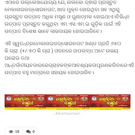
ଏଠାରେ ଉଲ୍ଲେଖଯୋଗ୍ୟ ଯେ, ନାଲକୋ ଦ୍ଵାରା ପ୍ରସ୍ତୁତ
ମେକାନାଇଜଡ୍ସୋଇନଗଟ, ଖାଦ ମୁକ୍ତ ହୋଇଥିବା ସହ ଏଥିରୁ
ପ୍ରସ୍ତୁତ ଉତ୍ପାଦ ଅଧିକ ମସୃଣ ଓ ଗୁଣାତ୍ମକ ହୋଇଥାଏ।ବିଭିନ୍ନ
ଉତ୍ପାଦ ପ୍ରସ୍ତୁତ କରୁଥିବା ଏମ.ଏସ.ଏମ.ଇ ଗୁଡ଼ିକ ପାଇଁ ଏହି
ଉତ୍ପାଦ ବିଶେଷ ଭାବେ ଲାଭଦାୟକ ହୋଇପାରିବେ।
ଏହି ସ୍ୱତନ୍ତ୍ରମେକାନାଇଜଡ୍ସୋଇନଗଟ ଖଣ୍ଡ ପ୍ରତି ୬୫୦
କି.ଗ୍ରା. (+/-୫୦ କି.ଗ୍ରା.) ଓଜନରେ ଉପଲବ୍ଧ ଅଟେ ଉଭୟ
ଘରୋଇ ତଥା
ଆନ୍ତର୍ଜାତୀୟବଜାରରେଗ୍ରାହକଙ୍କଆବଶ୍ୟକତାପୂରଣକରିବାରେଏହି
ଉତ୍ପାଦ ବହୁ ମାତ୍ରାରେ ସହାୟକ ହୋଇପାରିବ।
- Advertisement -
19
0