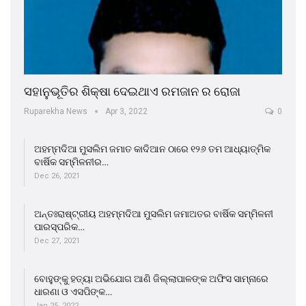
ସହାନୁଭୂତିର ଶିକ୍ଷା ଦେଇଥାଏ ରମଜାନ ର ରୋଜା
Ruparekha News
Apr 3, 2022
0
ଅହମ୍ମଦିଆ ମୁସଲିମ ଜମାତ କାଦିଆନ ଠାରେ ୧୨୬ ତମ ଆଧ୍ୟାତ୍ମିକ
ବାର୍ଷିକ ସମ୍ମିଳନୀର…
Dec 26, 2021
ଅନ୍ତଃରାଷ୍ଟ୍ରୀୟ ଅହମ୍ମଦିଆ ମୁସଲିମ ଜମାଅତର ବାର୍ଷିକ ସମ୍ମିଳନୀ
ପାରସ୍ପରିକ…
Dec 27, 2021
ବୋହୁଙ୍କୁ ହତ୍ୟା ଅଭିଯୋଗ ଆଣି ଜିଲ୍ଲାପାଳଙ୍କ ଅଫିସ ସାମ୍ନାରେ
ଧାରଣା ଓ ଏସପିଙ୍କ…
Jan 25, 2022