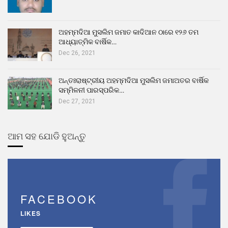
ଅହମ୍ମଦିଆ ମୁସଲିମ ଜମାତ କାଦିଆନ ଠାରେ ୧୨୬ ତମ
ଆଧ୍ୟାତ୍ମିକ ବାର୍ଷିକ…
Dec 26, 2021
ଅନ୍ତଃରାଷ୍ଟ୍ରୀୟ ଅହମ୍ମଦିଆ ମୁସଲିମ ଜମାଅତର ବାର୍ଷିକ
ସମ୍ମିଳନୀ ପାରସ୍ପରିକ…
Dec 27, 2021
ଆମ ସହ ଯୋଡି ହୁଅନ୍ତୁ
FACEBOOK
LIKES