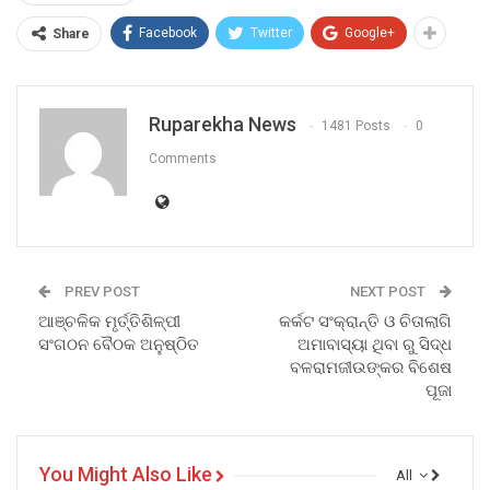
Facebook
Twitter
Google+
Share
Ruparekha News
1481 Posts
0
Comments
PREV POST
NEXT POST
ଆଞ୍ଚଳିକ ମୃର୍ତ୍ତିଶିଳ୍ପୀ
କର୍କଟ ସଂକ୍ରାନ୍ତି ଓ ଚିତାଲାଗି
ସଂଗଠନ ବୈଠକ ଅନୁଷ୍ଠିତ
ଅମାବାସ୍ୟା ଥିବା ରୁ ସିଦ୍ଧ
ବଳରାମଜୀଉଙ୍କର ବିଶେଷ
ପୂଜା
You Might Also Like
All