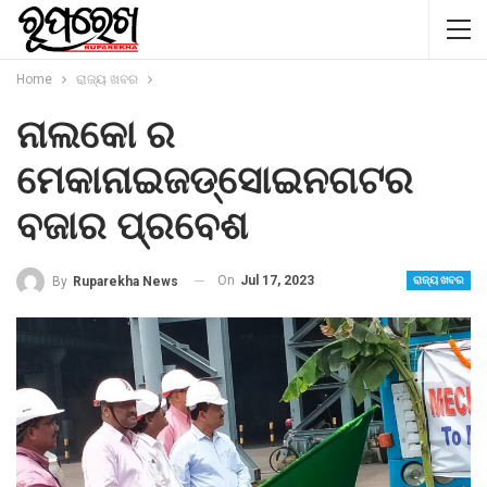
Home
ରାଜ୍ୟ ଖବର
ନାଲକୋ ର
ମେକାନାଇଜଡ୍ସୋଇନଗଟର
ବଜାର ପ୍ରବେଶ
On
Jul 17, 2023
By
Ruparekha News
ରାଜ୍ୟ ଖବର