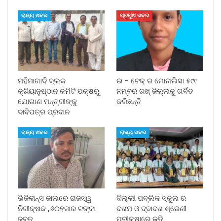
ରାଜ୍ୟ ଖବର
ପ୍ରମୁଖ ଖବର
ମହିମାଗାଦି ବ୍ଲକ
ଇ – ଟେକ୍ ର ମୋନାଲିସା ୫୯୯
କ୍ରିୟାନୁଷ୍ଠାନ କମିଟି ପକ୍ଷରୁ
ନମ୍ବର ରଖ୍ ଜିଲ୍ଲାକୁ ଗର୍ବିତ
ଯୋଗାଣ ମନ୍ତ୍ରୀଙ୍କୁ
କରିଛନ୍ତି
ଦାବିପତ୍ର ପ୍ରଦାନ
ରାଜ୍ୟ ଖବର
ରାଜ୍ୟ ଖବର
ଭିଜିଲାନ୍ସ ଜାଲରେ ରାଜସ୍ୱ
ଦିଲ୍ଲୀ ପବ୍ଲିକ ସ୍କୁଲ ର
ନିରୀକ୍ଷକ ,୬୦ହଜାର ଟଙ୍କା
ଦଶମ ଓ ଦ୍ବାଦଶ ଶ୍ରେଣୀ
ଜବତ
ପରୀକ୍ଷାରେ କୃତି