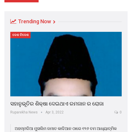
Trending Now
ଦେଶ ବିଦେଶ
ସହାନୁଭୂତିର ଶିକ୍ଷା ଦେଇଥାଏ ରମଜାନ ର ରୋଜା
Ruparekha News
Apr 3, 2022
0
ଅହମ୍ମଦିଆ ମୁସଲିମ ଜମାତ କାଦିଆନ ଠାରେ ୧୨୬ ତମ ଆଧ୍ୟାତ୍ମିକ