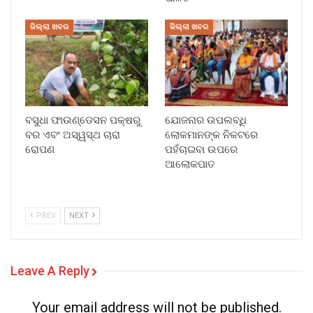
ଜିଲ୍ଲା ଖବର
ଜିଲ୍ଲା ଖବର
ବସୁଧା ଫାଉଣ୍ଡେସନ ପକ୍ଷରୁ
ଯୋଜନାର ଉପଲବ୍ଧି
ବର ଏବଂ ଅସ୍ୱସ୍ଥ ଚାରା
ଲୋକମାନଙ୍କ ନିକଟରେ
ରୋପଣ
ପହଁଚାଇବା ଉପରେ
ଆଲୋକପାତ
PREV
NEXT
Leave A Reply
Your email address will not be published.