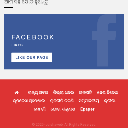
ଆମ ସହ ଯୋଡି ହୁଅନ୍ତୁ
FACEBOOK
LIKES
LIKE OUR PAGE
ରାଜ୍ୟ ଖବର
ଜିଲ୍ଲା ଖବର
ରାଜନୀତି
ଦେଶ ବିଦେଶ
ରୂପରେଖ ସ୍ପେଶାଲ
ରାଜନୀତି ଚଟଣି
ସମ୍ପାଦକୀୟ
କ୍ରୀଡା
ମୋ ଗାଁ
ଯୋଗ ସନ୍ଦେଶ
Epaper
© 2025- odishaweb. All Rights Reserved.