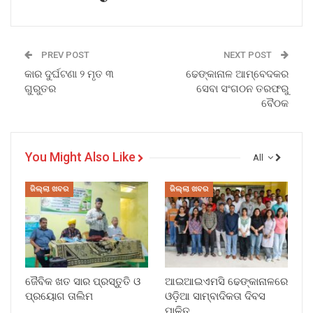
PREV POST
NEXT POST
କାର ଦୁର୍ଘଟଣା ୨ ମୃତ ୩
ଢେଙ୍କାନାଳ ଆମ୍ବେଦକର
ଗୁରୁତର
ସେବା ସଂଗଠନ ତରଫରୁ
ବୈଠକ
You Might Also Like
All
ଜିଲ୍ଲା ଖବର
ଜିଲ୍ଲା ଖବର
ଜୈବିକ ଖତ ସାର ପ୍ରସ୍ତୁତି ଓ
ଆଇଆଇଏମସି ଢେଙ୍କାନାଳରେ
ପ୍ରୟୋଗ ତାଲିମ
ଓଡ଼ିଆ ସାମ୍ବାଦିକତା ଦିବସ
ପାଳିତ