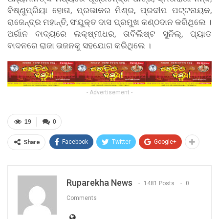
ବିଷ୍ଣୁପ୍ରିୟା ହୋତା, ପ୍ରଭାକର ମିଶ୍ର, ପ୍ରଦୀପ ପଟ୍ଟନାୟକ,
ରାଜେନ୍ଦ୍ର ମହାନ୍ତି, ସଂଯୁକ୍ତ ଦାସ ପ୍ରମୁଖ କଣ୍ଠଦାନ କରିଥିଲେ ।
ଅର୍ଗାନ ବାଦ୍ୟରେ ଲକ୍ଷ୍ମୀଧର, ତାବିଲିଷ୍ଟ ସୁନିଲ୍, ପ୍ୟାଡ
ବାଦନରେ ରାଜା ଭଜନକୁ ସହଯୋଗ କରିଥିଲେ ।
- Advertisement -
19
0
Facebook
Twitter
Google+
Share
Ruparekha News
1481 Posts
0
Comments