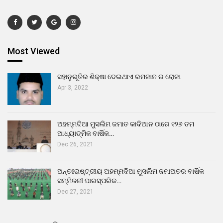
Most Viewed
ସହାନୁଭୂତିର ଶିକ୍ଷା ଦେଇଥାଏ ରମଜାନ ର ରୋଜା
Apr 3, 2022
ଅହମ୍ମଦିଆ ମୁସଲିମ ଜମାତ କାଦିଆନ ଠାରେ ୧୨୬ ତମ
ଆଧ୍ୟାତ୍ମିକ ବାର୍ଷିକ…
Dec 26, 2021
ଅନ୍ତଃରାଷ୍ଟ୍ରୀୟ ଅହମ୍ମଦିଆ ମୁସଲିମ ଜମାଅତର ବାର୍ଷିକ
ସମ୍ମିଳନୀ ପାରସ୍ପରିକ…
Dec 27, 2021