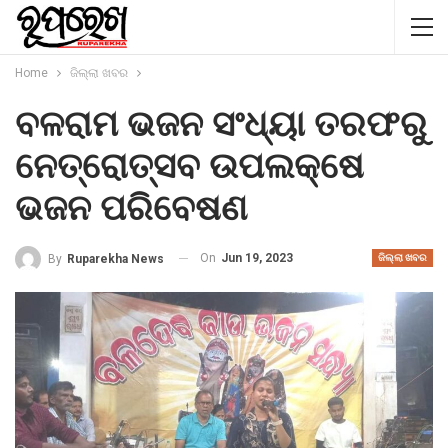
Home
ଜିଲ୍ଲା ଖବର
ବଳରାମ ଭଜନ ସଂଧ୍ୟା ତରଫରୁ
ନେତ୍ରୋତ୍ସବ ଉପଲକ୍ଷେ
ଭଜନ ପରିବେଷଣ
On
Jun 19, 2023
By
Ruparekha News
ଜିଲ୍ଲା ଖବର