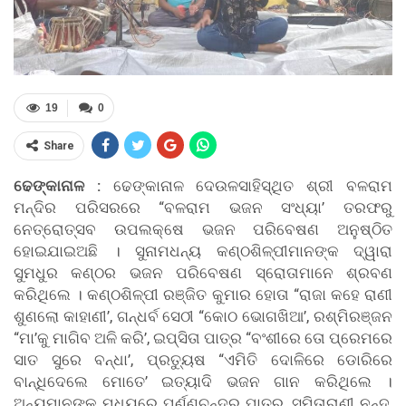
19
0
Share
ଢେଙ୍କାନାଳ :
ଢେଙ୍କାନାଳ ଦେଉଳସାହିସ୍ଥିତ ଶ୍ରୀ ବଳରାମ
ମନ୍ଦିର ପରିସରରେ “ବଳରାମ ଭଜନ ସଂଧ୍ୟା’ ତରଫରୁ
ନେତ୍ରୋତ୍ସବ ଉପଲକ୍ଷେ ଭଜନ ପରିବେଷଣ ଅନୁଷ୍ଠିତ
ହୋଇଯାଇଅଛି । ସୁନାମଧନ୍ୟ କଣ୍ଠଶିଳ୍ପୀମାନଙ୍କ ଦ୍ୱାରା
ସୁମଧୁର କଣ୍ଠର ଭଜନ ପରିବେଷଣ ସ୍ରୋତାମାନେ ଶ୍ରବଣ
କରିଥିଲେ । କଣ୍ଠଶିଳ୍ପୀ ରଞ୍ଜିତ କୁମାର ହୋତା “ରାଜା କହେ ରାଣୀ
ଶୁଣଲୋ କାହାଣୀ’, ଗନ୍ଧର୍ବ ସେଠୀ “କୋଠ ଭୋଗଖିଆ’, ରଶ୍ମିରଞ୍ଜନ
“ମା’କୁ ମାଗିବ ଅଳି କରି’, ଇପ୍ସିତା ପାତ୍ର “ବଂଶୀରେ ତୋ ପ୍ରେମରେ
ସାତ ସୁରେ ବନ୍ଧା’, ପ୍ରତୁ୍ୟଷ “ଏମିତି ଦୋଳିରେ ଡୋରିରେ
ବାନ୍ଧିଦେଲେ ମୋତେ’ ଇତ୍ୟାଦି ଭଜନ ଗାନ କରିଥିଲେ ।
ଅନ୍ୟମାନଙ୍କ ମଧ୍ୟରେ ପୂର୍ଣ୍ଣଚନ୍ଦ୍ର ପାତ୍ର, ସ୍ମିତାରାଣୀ ନନ୍ଦ,