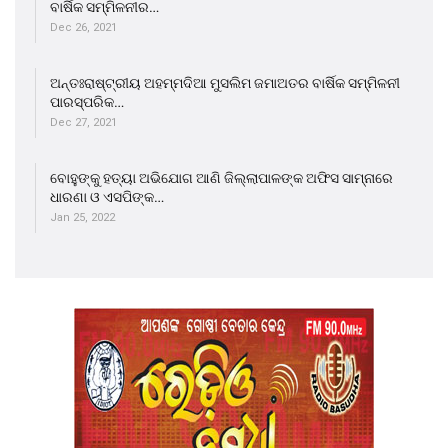
ବାର୍ଷିକ ସମ୍ମିଳନୀର…
Dec 26, 2021
ଅନ୍ତଃରାଷ୍ଟ୍ରୀୟ ଅହମ୍ମଦିଆ ମୁସଲିମ ଜମାଅତର ବାର୍ଷିକ ସମ୍ମିଳନୀ
ପାରସ୍ପରିକ…
Dec 27, 2021
ବୋହୁଙ୍କୁ ହତ୍ୟା ଅଭିଯୋଗ ଆଣି ଜିଲ୍ଲାପାଳଙ୍କ ଅଫିସ ସାମ୍ନାରେ
ଧାରଣା ଓ ଏସପିଙ୍କ…
Jan 25, 2022