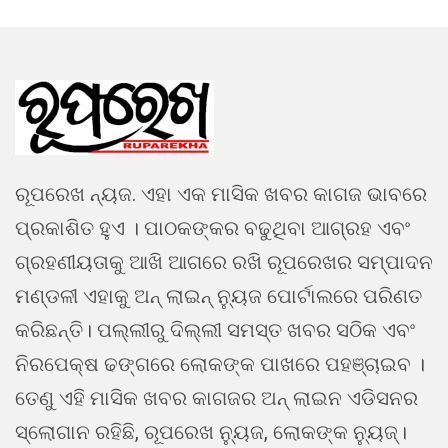
ରୂପରେଖ ନ୍ୟଜ. ଏହା ଏକ ମାସିକ ଖବର କାଗଜ ଭାବରେ
ପ୍ରକାଶିତ ହୁଏ । ପାଠକଙ୍କର ବଢୁଥିବା ଆଗ୍ରହ ଏବଂ
ଗ୍ରହଣୀୟତାକୁ ଆଖି ଆଗରେ ରଖି ରୂପରେଖର ସମ୍ପାଦନ
ମଣ୍ଡଳୀ ଏହାକୁ ଅନ୍ ଲାଇନ୍ ନ୍ୟୁଜ ପୋର୍ଟାଲରେ ପରିଣତ
କରିଛନ୍ତି। ପଲ୍ଲୀରୁ ଦିଲ୍ଲୀ ସମସ୍ତ ଖବର ସଠିକ ଏବଂ
ନିରପେକ୍ଷ ଢଙ୍ଗରେ ଲୋକଙ୍କ ପାଖରେ ପହଞ୍ଚାଇବ ।
ତେଣୁ ଏହି ମାସିକ ଖବର କାଗଜର ଅନ୍ ଲାଇନ ଏଡିସନର
ସ୍ଲୋଗାନ ରହିଛି, ରୂପରେଖ ନ୍ୟୁଜ, ଲୋକଙ୍କ ନ୍ୟୁଜ୍।