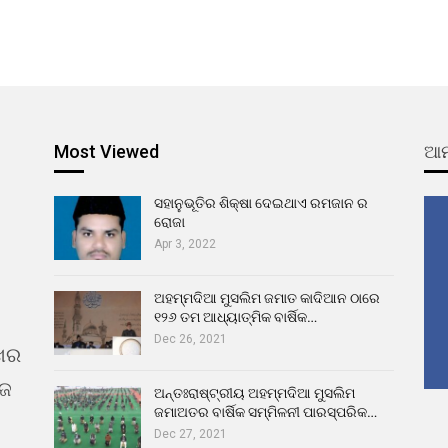
Most Viewed
ଆମ
ସହାନୁଭୂତିର ଶିକ୍ଷା ଦେଇଥାଏ ରମଜାନ ର
ରୋଜା
Apr 3, 2022
ଅହମ୍ମଦିଆ ମୁସଲିମ ଜମାତ କାଦିଆନ ଠାରେ
୧୨୬ ତମ ଆଧ୍ୟାତ୍ମିକ ବାର୍ଷିକ…
Dec 26, 2021
ଖର
ୁଜ
ଅନ୍ତଃରାଷ୍ଟ୍ରୀୟ ଅହମ୍ମଦିଆ ମୁସଲିମ
ଜମାଅତର ବାର୍ଷିକ ସମ୍ମିଳନୀ ପାରସ୍ପରିକ…
Dec 27, 2021