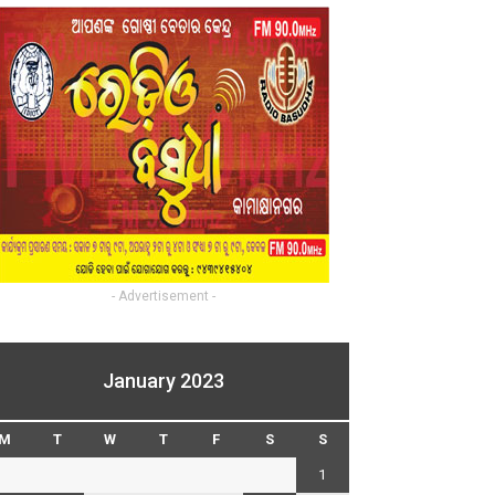
- Advertisement -
January 2023
M
T
W
T
F
S
S
1