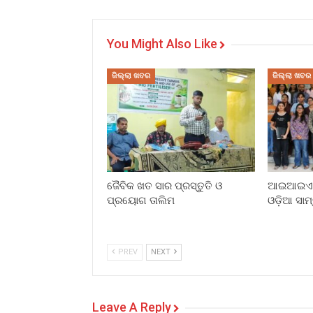
You Might Also Like
ଜିଲ୍ଲା ଖବର
ଜିଲ୍ଲା ଖବର
ଜୈବିକ ଖତ ସାର ପ୍ରସ୍ତୁତି ଓ
ଆଇଆଇଏମସ
ପ୍ରୟୋଗ ତାଲିମ
ଓଡ଼ିଆ ସାମ
PREV
NEXT
Leave A Reply