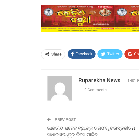
-
Facebook
Twitter
Go
Share
Ruparekha News
1481 
0 Comments
PREV POST
ଭାରତୀୟ ଷ୍ଟେଟ୍ ବ୍ୟାଙ୍କ ତରଫରୁ ଚଉସ୍ତରୀତମ
ସାଧାରଣତନ୍ତ୍ର ଦିବସ ପାଳିତ