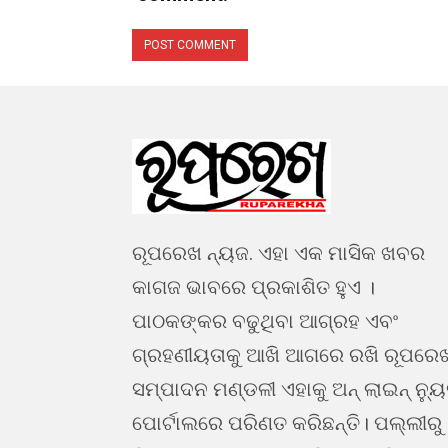
ରୂପରେଖ ନ୍ୟଜ. ଏହା ଏକ ମାସିକ ଖବର
କାଗଜ ଭାବରେ ପ୍ରକାଶିତ ହୁଏ ।
ପାଠକଙ୍କର ବଢୁଥିବା ଆଗ୍ରହ ଏବଂ
ଗ୍ରହଣୀୟତାକୁ ଆଖି ଆଗରେ ରଖି ରୂପରେ
ସମ୍ପାଦନ ମଣ୍ଡଳୀ ଏହାକୁ ଅନ୍ ଲାଇନ୍ ନ୍ୟ
ପୋର୍ଟାଲରେ ପରିଣତ କରିଛନ୍ତି। ପଲ୍ଲୀରୁ