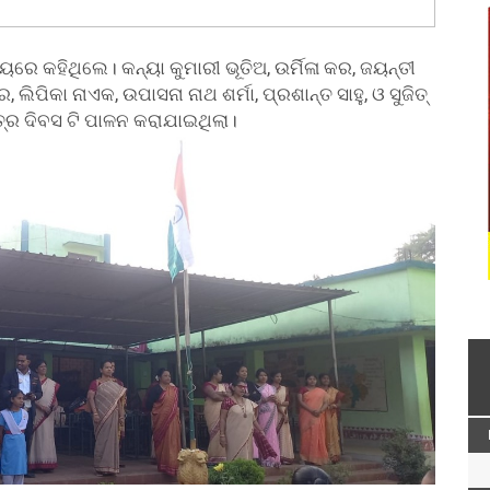
ରେ କହିଥିଲେ। କନ୍ୟା କୁମାରୀ ଭୂତିଅ, ଉର୍ମିଳା କର, ଜୟନ୍ତୀ
, ଲିପିକା ନାଏକ, ଉପାସନା ନାଥ ଶର୍ମା, ପ୍ରଶାନ୍ତ ସାହୁ, ଓ ସୁଜିତ୍
୍ର ଦିବସ ଟି ପାଳନ କରାଯାଇଥିଲା।