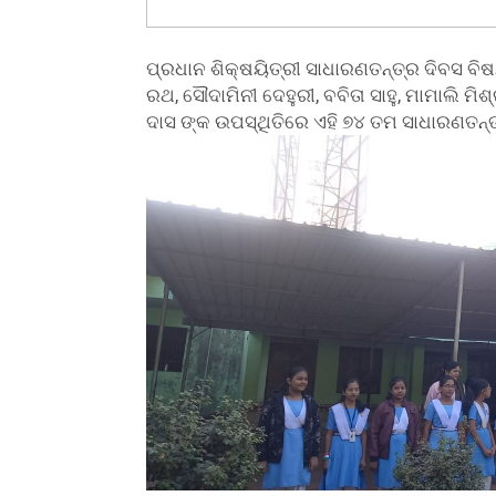
ପ୍ରଧାନ ଶିକ୍ଷୟିତ୍ରୀ ସାଧାରଣତନ୍ତ୍ର ଦିବସ ବିଷୟ
ରଥ, ସୌଦାମିନୀ ଦେହୁରୀ, ବବିତା ସାହୁ, ମାମାଲି ମିଶ୍ର
ଦାସ ଙ୍କ ଉପସ୍ଥିତିରେ ଏହି ୭୪ ତମ ସାଧାରଣତନ୍ତ