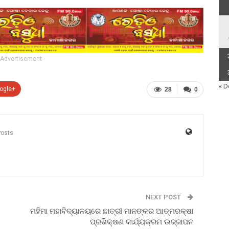
 Advertisement -
« D
ogle+
28
0
Posts
NEXT POST
ମହିମା ମହାବିଦ୍ୟାଳୟରେ ଛାତ୍ରୀ ମାନଙ୍କର ଆତ୍ମରକ୍ଷା
ପ୍ରଶିକ୍ଷଣ କାର୍ଯ୍ୟକ୍ରମ ଉଜ୍ଜାପନ