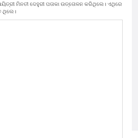
ୟିତ୍ରୀ ମିନତୀ ଦେହୁରୀ ପତାକା ଉତ୍ତୋଳନ କରିଥିଲେ। ଏଥିରେ
ତ ଥିଲେ।