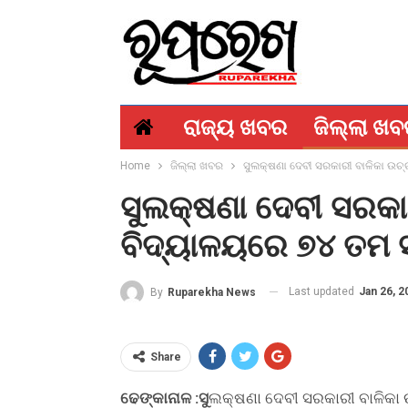
ରାଜ୍ୟ ଖବର
ଜିଲ୍ଲା ଖ
Home
ଜିଲ୍ଲା ଖବର
ସୁଲକ୍ଷଣା ଦେବୀ ସରକାରୀ ବାଳିକା ଉଚ
ସୁଲକ୍ଷଣା ଦେବୀ ସରକା
ବିଦ୍ୟାଳୟରେ ୭୪ ତମ ସ
Last updated
Jan 26, 2
By
Ruparekha News
Share
ଢେଙ୍କାନାଳ :ସୁ
ଲକ୍ଷଣା ଦେବୀ ସରକାରୀ ବାଳିକା 