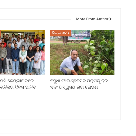
More From Author
ଜିଲ୍ଲା ଖବର
ି ଢେଙ୍କାନାଳରେ
ବସୁଧା ଫାଉଣ୍ଡେସନ ପକ୍ଷରୁ ବର
୍ବାଦିକତା ଦିବସ ପାଳିତ
ଏବଂ ଅସ୍ୱସ୍ଥ ଚାରା ରୋପଣ