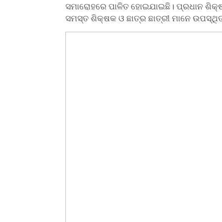
ସମାରୋହରେ ପାଳିତ ହୋଇଯାଇଛି। ପ୍ରଧାନ ଶିକ୍ଷ
ସମସ୍ତ ଶିକ୍ଷକ ଓ ଛାତ୍ର ଛାତ୍ରୀ ମାନେ ଉପସ୍ଥି