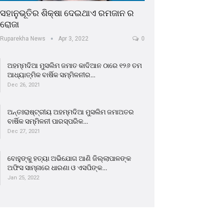
ସହାନୁଭୂତିର ଶିକ୍ଷା ଦେଇଥାଏ ରମଜାନ ର
ରୋଜା
Ruparekha News
Apr 3, 2022
0
ଅହମ୍ମଦିଆ ମୁସଲିମ ଜମାତ କାଦିଆନ ଠାରେ ୧୨୬ ତମ
ଆଧ୍ୟାତ୍ମିକ ବାର୍ଷିକ ସମ୍ମିଳନୀର…
Dec 26, 2021
ଅନ୍ତଃରାଷ୍ଟ୍ରୀୟ ଅହମ୍ମଦିଆ ମୁସଲିମ ଜମାଅତର
ବାର୍ଷିକ ସମ୍ମିଳନୀ ପାରସ୍ପରିକ…
Dec 27, 2021
ବୋହୁଙ୍କୁ ହତ୍ୟା ଅଭିଯୋଗ ଆଣି ଜିଲ୍ଲାପାଳଙ୍କ
ଅଫିସ ସାମ୍ନାରେ ଧାରଣା ଓ ଏସପିଙ୍କ…
Jan 25, 2022