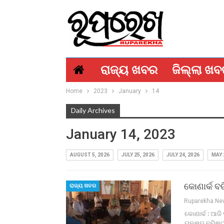
ରାଜ୍ୟ ଖବର
ଜିଲ୍ଲା ଖ
Home
2023
January
14
Daily Archives
January 14, 2023
AUGUST 5, 2026
JULY 25, 2026
JULY 24, 2026
MAY 
କୋଣାର୍କ ବ
ରାଜ୍ୟ ଖବର
Ruparekha N
କୋଣାର୍କ : ଆଜି
ପକ୍ଷରୁ ବରିଷ୍