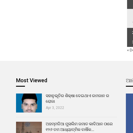
« D
Most Viewed
ଆମ
ସହାନୁଭୂତିର ଶିକ୍ଷା ଦେଇଥାଏ ରମଜାନ ର
ରୋଜା
Apr 3, 2022
ଅହମ୍ମଦିଆ ମୁସଲିମ ଜମାତ କାଦିଆନ ଠାରେ
୧୨୬ ତମ ଆଧ୍ୟାତ୍ମିକ ବାର୍ଷିକ…