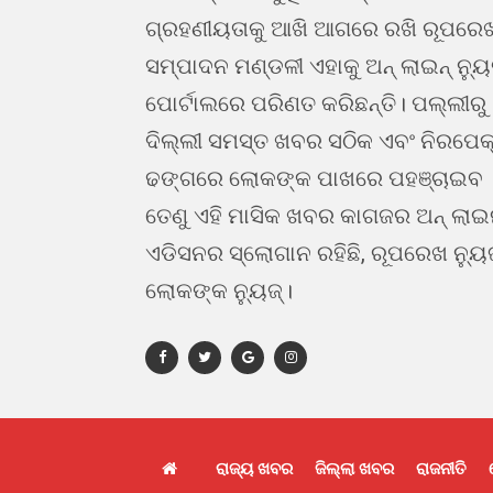
ଗ୍ରହଣୀୟତାକୁ ଆଖି ଆଗରେ ରଖି ରୂପରେ
ସମ୍ପାଦନ ମଣ୍ଡଳୀ ଏହାକୁ ଅନ୍ ଲାଇନ୍ ନ୍ୟ
ପୋର୍ଟାଲରେ ପରିଣତ କରିଛନ୍ତି। ପଲ୍ଲୀରୁ
ଦିଲ୍ଲୀ ସମସ୍ତ ଖବର ସଠିକ ଏବଂ ନିରପେକ
ଢଙ୍ଗରେ ଲୋକଙ୍କ ପାଖରେ ପହଞ୍ଚାଇବ 
ତେଣୁ ଏହି ମାସିକ ଖବର କାଗଜର ଅନ୍ ଲା
ଏଡିସନର ସ୍ଲୋଗାନ ରହିଛି, ରୂପରେଖ ନ୍ୟୁ
ଲୋକଙ୍କ ନ୍ୟୁଜ୍।
ରାଜ୍ୟ ଖବର
ଜିଲ୍ଲା ଖବର
ରାଜନୀତି