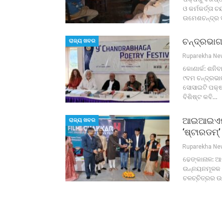
ଓ କର୍ମକର୍ତ୍ତ
ଉମେଶଚନ୍ଦ୍ର ସ
ଚନ୍ଦ୍ରଭାଗ
ରାଜ୍ୟ ଖବର
Ruparekha N
କୋଣାର୍କ: ଶନିବ
୯ବମ ଚନ୍ଦ୍ରଭା
ସୋସାଇଟି ପକ୍ଷ
ବିଶିଷ୍ଟ କବି…
ଆଇଆଇଏମ୍‍ସ
ରାଜ୍ୟ ଖବର
‘ଷ୍ଟାରଡମ୍‍’
Ruparekha N
ଢେଙ୍କାନାଳ: ଆଜ
ଉନ୍ନୟନମୂଳକ କା
ଚଳଚ୍ଚିତ୍ରର ଉ