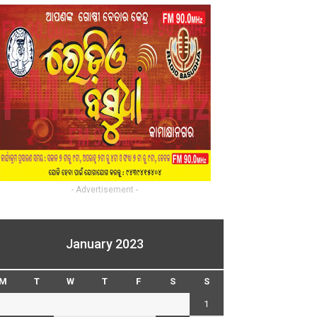
- Advertisement -
January 2023
M
T
W
T
F
S
S
1