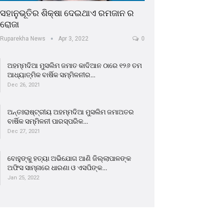
ସହାନୁଭୂତିର ଶିକ୍ଷା ଦେଇଥାଏ ରମଜାନ ର
ରୋଜା
Ruparekha News
Apr 3, 2022
0
ଅହମ୍ମଦିଆ ମୁସଲିମ ଜମାତ କାଦିଆନ ଠାରେ ୧୨୬ ତମ
ଆଧ୍ୟାତ୍ମିକ ବାର୍ଷିକ ସମ୍ମିଳନୀର…
Dec 26, 2021
ଅନ୍ତଃରାଷ୍ଟ୍ରୀୟ ଅହମ୍ମଦିଆ ମୁସଲିମ ଜମାଅତର
ବାର୍ଷିକ ସମ୍ମିଳନୀ ପାରସ୍ପରିକ…
Dec 27, 2021
ବୋହୁଙ୍କୁ ହତ୍ୟା ଅଭିଯୋଗ ଆଣି ଜିଲ୍ଲାପାଳଙ୍କ
ଅଫିସ ସାମ୍ନାରେ ଧାରଣା ଓ ଏସପିଙ୍କ…
Jan 25, 2022