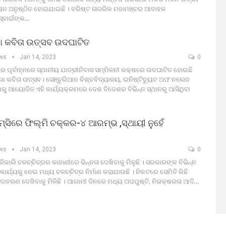
ା ଚୟନ ଅନୁଷ୍ଠିତ ହୋଇଯାଇଛି । ବରିଷ୍ଟ ନାଗରିକ ମହାମଞ୍ଚର ଆବାହକ
୍ବାଇଁଙ୍କ…
ା କବିତା ଉତ୍ସବ ଉଦଘାଟିତ
ews
Jan 14, 2023
0
ାର ପୂର୍ବାହ୍ନରେ ସ୍ଥାନୀୟ ଯାତ୍ରୀନିବାସ ସମ୍ମିଳନୀ କକ୍ଷରେ ଉଦଘାଟିତ ହୋଇଛି
ଗା କବିତା ଉତ୍ସବ। ସେଞ୍ଚୁରିଆନ ବିଶ୍ବବିଦ୍ୟାଳୟ, ଇନିଷ୍ଟିଚ୍ୟୁଟ ଅଫ ନଲେଜ
ରୁ ଆୟୋଜିତ ଏହି କାର୍ଯ୍ୟକ୍ରମରେ ଦେଶ ବିଦେଶର ବିଭିନ୍ନ ସ୍ଥାନରୁ ଆସିଥିବା
ିରେ ଫିଲ୍ମି ଚକ୍କର-୪ ଆରମ୍ଭ ,ସ୍ଥାୟୀ ନୁହେଁ
ews
Jan 14, 2023
0
ିକାଲି ଚଳଚ୍ଚିତ୍ରର କାହାଣୀରେ ଭିନ୍ନତା ଦେଖିବାକୁ ମିଳୁଛି । ସରକାରଙ୍କ ବିଭିନ୍ନ
ର୍ଯ୍ୟକୁ ନେଇ ମଧ୍ୟ ଚଳଚ୍ଚିତ୍ର ନିର୍ମାଣ କରାଯାଉଛି । ନିକଟରେ ସେମିତି କିଛି
ଦାହରଣ ଦେଖିବାକୁ ମିଳିଛି । ଆଗାମୀ ଦିନରେ ମଧ୍ୟ ଅପପୁଷ୍ଟି, ନିରକ୍ଷରତା ଆଦି…