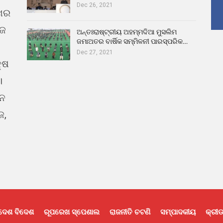
Dec 26, 2021
ଖର
ୁଜ
ଅନ୍ତଃରାଷ୍ଟ୍ରୀୟ ଅହମ୍ମଦିଆ ମୁସଲିମ
ଜମାଅତର ବାର୍ଷିକ ସମ୍ମିଳନୀ ପାରସ୍ପରିକ…
Dec 27, 2021
୍ଷ
।
ଇନ
ଜ,
ଦେଶ ବିଦେଶ
ରୂପରେଖ ସ୍ପେଶାଲ
ରାଜନୀତି ଚଟଣି
ସମ୍ପାଦକୀୟ
କ୍ରୀଡ