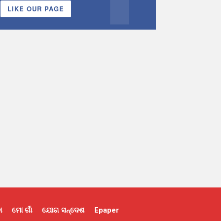
LIKE OUR PAGE
ା
ମୋ ଗାଁ
ଯୋଗ ସନ୍ଦେଶ
Epaper