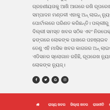
ଗ୍ରହଣୀୟତାକୁ ଆଖି ଆଗରେ ରଖି ରୂପରେ
ସମ୍ପାଦନ ମଣ୍ଡଳୀ ଏହାକୁ ଅନ୍ ଲାଇନ୍ ନ୍ୟ
ପୋର୍ଟାଲରେ ପରିଣତ କରିଛନ୍ତି। ପଲ୍ଲୀରୁ
ଦିଲ୍ଲୀ ସମସ୍ତ ଖବର ସଠିକ ଏବଂ ନିରପେକ
ଢଙ୍ଗରେ ଲୋକଙ୍କ ପାଖରେ ପହଞ୍ଚାଇବ 
ତେଣୁ ଏହି ମାସିକ ଖବର କାଗଜର ଅନ୍ ଲା
ଏଡିସନର ସ୍ଲୋଗାନ ରହିଛି, ରୂପରେଖ ନ୍ୟୁ
ଲୋକଙ୍କ ନ୍ୟୁଜ୍।
ରାଜ୍ୟ ଖବର
ଜିଲ୍ଲା ଖବର
ରାଜନୀତି