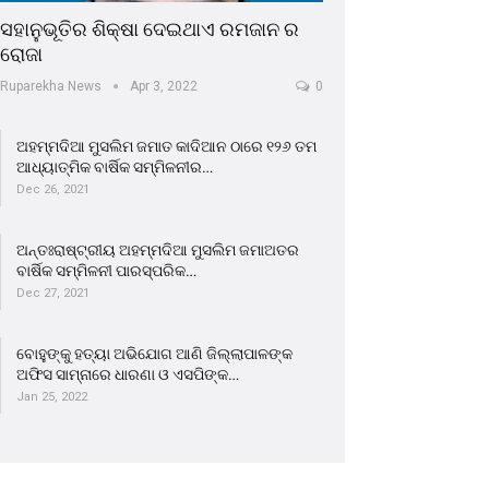
ସହାନୁଭୂତିର ଶିକ୍ଷା ଦେଇଥାଏ ରମଜାନ ର
ରୋଜା
Ruparekha News
Apr 3, 2022
0
ଅହମ୍ମଦିଆ ମୁସଲିମ ଜମାତ କାଦିଆନ ଠାରେ ୧୨୬ ତମ
ଆଧ୍ୟାତ୍ମିକ ବାର୍ଷିକ ସମ୍ମିଳନୀର…
Dec 26, 2021
ଅନ୍ତଃରାଷ୍ଟ୍ରୀୟ ଅହମ୍ମଦିଆ ମୁସଲିମ ଜମାଅତର
ବାର୍ଷିକ ସମ୍ମିଳନୀ ପାରସ୍ପରିକ…
Dec 27, 2021
ବୋହୁଙ୍କୁ ହତ୍ୟା ଅଭିଯୋଗ ଆଣି ଜିଲ୍ଲାପାଳଙ୍କ
ଅଫିସ ସାମ୍ନାରେ ଧାରଣା ଓ ଏସପିଙ୍କ…
Jan 25, 2022