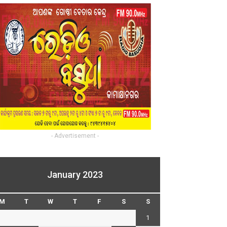
- Advertisement -
January 2023
M
T
W
T
F
S
S
1