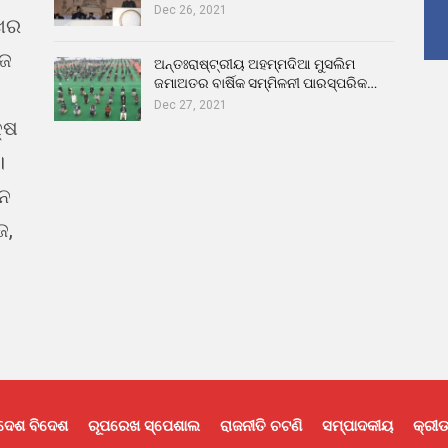
Dec 26, 2021
ଖର
ୁଜ
ଅନ୍ତଃରାଷ୍ଟ୍ରୀୟ ଅହମ୍ମଦିଆ ମୁସଲିମ
ଜମାଅତର ବାର୍ଷିକ ସମ୍ମିଳନୀ ପାରସ୍ପରିକ…
Dec 27, 2021
୍ଷ
।
ଇନ
ଜ,
ଦେଶ ବିଦେଶ
ରୂପରେଖ ସ୍ପେଶାଲ
ରାଜନୀତି ଚଟଣି
ସମ୍ପାଦକୀୟ
କ୍ରୀଡ