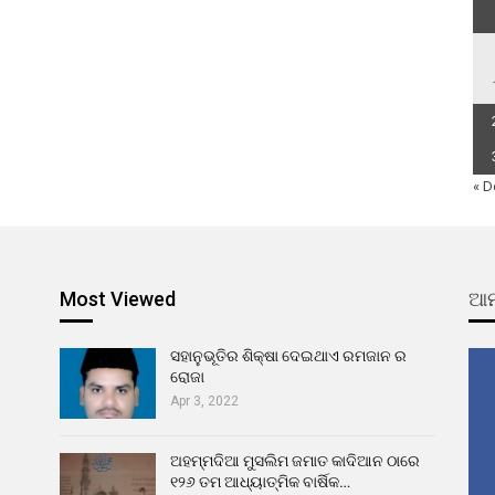
« D
Most Viewed
ଆମ
ସହାନୁଭୂତିର ଶିକ୍ଷା ଦେଇଥାଏ ରମଜାନ ର
ରୋଜା
Apr 3, 2022
ଅହମ୍ମଦିଆ ମୁସଲିମ ଜମାତ କାଦିଆନ ଠାରେ
୧୨୬ ତମ ଆଧ୍ୟାତ୍ମିକ ବାର୍ଷିକ…