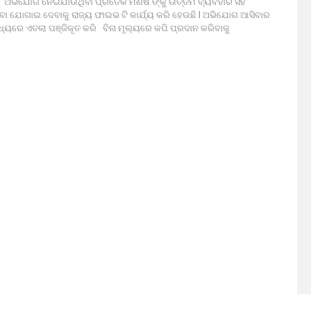
ାନାକୁ ଅଭିଯୋଗ ନେଇଯାଉଥିବା ପ୍ରତେକ ମଣିଷ ଙ୍କୁ ଉତ୍ତମ ବ୍ୟବହାର ସହ
ା ଯୋଗାଇ ଦେବାକୁ ରାଜ୍ୟ ଫାଇଭ ଟି କାର୍ଯ୍ୟ କରି ହେଉଛି I ଅଭିଯୋଗ ଆସିବାର
ଧ୍ୟରେ ଏତଲା ପଞ୍ଜିକୃତ କରି ବିନା ମୂଲ୍ୟରେ କପି ପ୍ରଦାନ କରିବାକୁ